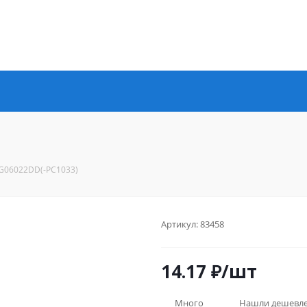
G06022DD(-PC1033)
Артикул:
83458
14.17
₽
/шт
Много
Нашли дешевл