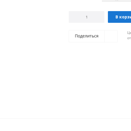
В корз
Ц
Поделиться
о