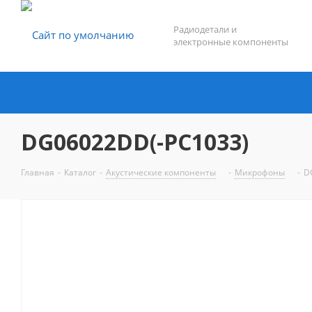
Радиодетали и
электронные компоненты
DG06022DD(-PC1033)
Главная
-
Каталог
-
Акустические компоненты
-
Микрофоны
-
D