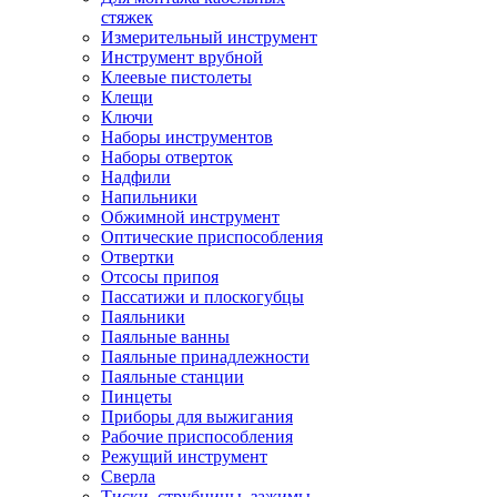
стяжек
Измерительный инструмент
Инструмент врубной
Клеевые пистолеты
Клещи
Ключи
Наборы инструментов
Наборы отверток
Надфили
Напильники
Обжимной инструмент
Оптические приспособления
Отвертки
Отсосы припоя
Пассатижи и плоскогубцы
Паяльники
Паяльные ванны
Паяльные принадлежности
Паяльные станции
Пинцеты
Приборы для выжигания
Рабочие приспособления
Режущий инструмент
Сверла
Тиски, струбцины, зажимы