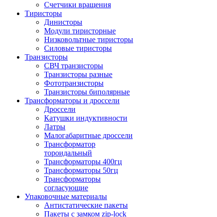
Счетчики вращения
Тиристоры
Динисторы
Модули тиристорные
Низковольтные тиристоры
Силовые тиристоры
Транзисторы
СВЧ транзисторы
Транзисторы разные
Фототранзисторы
Транзисторы биполярные
Трансформаторы и дроссели
Дроссели
Катушки индуктивности
Латры
Малогабаритные дроссели
Трансформатор
тороидальный
Трансформаторы 400гц
Трансформаторы 50гц
Трансформаторы
согласующие
Упаковочные материалы
Антистатические пакеты
Пакеты с замком zip-lock