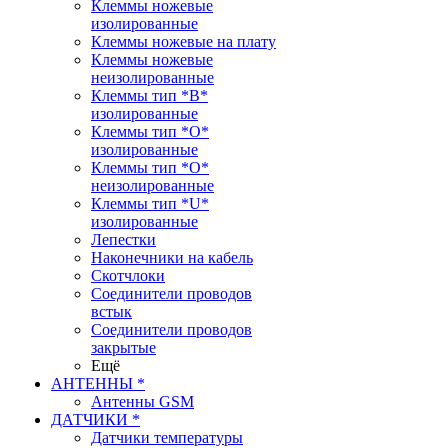
Клеммы ножевые
изолированные
Клеммы ножевые на плату
Клеммы ножевые
неизолированные
Клеммы тип *B*
изолированные
Клеммы тип *O*
изолированные
Клеммы тип *O*
неизолированные
Клеммы тип *U*
изолированные
Лепестки
Наконечники на кабель
Скотчлоки
Соединители проводов
встык
Соединители проводов
закрытые
Ещё
АНТЕННЫ *
Антенны GSM
ДАТЧИКИ *
Датчики температуры