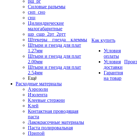
рш_рг
Силовые разъемы
снп_сно
снц
Цилиндрические
малогабаритные
шр_сшр_2рт_2ртт
Штекеры _ гнезда _ клеммы
Как купить
Штыри и гнезда для плат
1.27мм
Условия
Штыри и гнезда для плат
оплаты
2.00мм
Условия
Произ
Штыри и гнезда для плат
доставки
2.54мм
Гарантия
Ещё
на товар
Расходные материалы
Аэрозоли
Изолента
Клеевые стержни
Клей
Контактная проводящая
паста
Лакокрасочные материалы
Паста полировальная
Припой