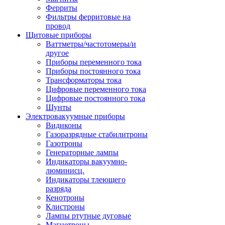
Ферриты
Фильтры ферритовые на
провод
Щитовые приборы
Ваттметры/частотомеры/и
другое
Приборы переменного тока
Приборы постоянного тока
Трансформаторы тока
Цифровые переменного тока
Цифровые постоянного тока
Шунты
Электровакуумные приборы
Видиконы
Газоразрядные стабилитроны
Газотроны
Генераторные лампы
Индикаторы вакуумно-
люминисц.
Индикаторы тлеющего
разряда
Кенотроны
Клистроны
Лампы ртутные дуговые
Магнетроны