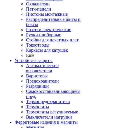
Охладители
Патч-панели
Пистоны монтажные
Распределительные щиты и
боксы
Розетки электрические
Ручки приборные
Стойки для печатных плат
Токоотводы
Каркасы для катушек
Ещё
Устройства защиты
Автоматические
выключатели
Варисторы
Предохранители
Разрядники
Самовосстанавливающиеся
пред.
Термопредохранители
Термостаты
Термостаты регулируемые
Выключатели нагрузки
Ферритовые изделия и магниты
Магниты