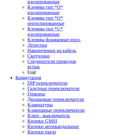
изолированные
Клеммы тип *O*
изолированные
Клеммы тип *O*
неизолированные
Клеммы тип *U*
изолированные
Клеммы флажковые изол.
Лепестки
Наконечники на кабель
Скотчлоки
Соединители проводов
встык
Ещё
Коммутация
DIP переключатели
Галетные переключатели
Герконы
Движковые переключатели
Клавиатуры
Клавишные переключатели
Ключ - выключатель
Кнопки GMSI
Кнопки антивандальные
Кнопки пьезо