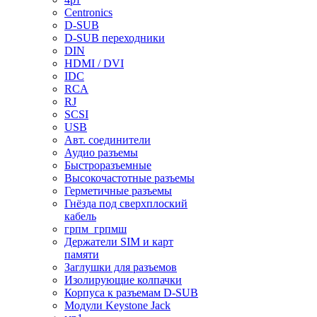
Centronics
D-SUB
D-SUB переходники
DIN
HDMI / DVI
IDC
RCA
RJ
SCSI
USB
Авт. соединители
Аудио разъемы
Быстроразъемные
Высокочастотные разъемы
Герметичные разъемы
Гнёзда под сверхплоский
кабель
грпм_грпмш
Держатели SIM и карт
памяти
Заглушки для разъемов
Изолирующие колпачки
Корпуса к разъемам D-SUB
Модули Keystone Jack