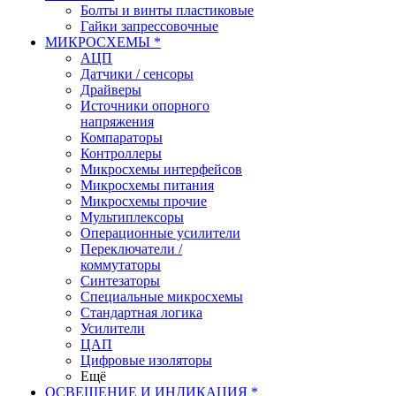
Болты и винты пластиковые
Гайки запрессовочные
МИКРОСХЕМЫ *
АЦП
Датчики / сенсоры
Драйверы
Источники опорного
напряжения
Компараторы
Контроллеры
Микросхемы интерфейсов
Микросхемы питания
Микросхемы прочие
Мультиплексоры
Операционные усилители
Переключатели /
коммутаторы
Синтезаторы
Специальные микросхемы
Стандартная логика
Усилители
ЦАП
Цифровые изоляторы
Ещё
ОСВЕЩЕНИЕ И ИНДИКАЦИЯ *