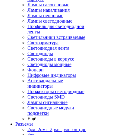
Лампы галогеновые
Лампы накаливания
Лампы неоновые
Лампы светодиодные
Профиль для светодиодной
ленты
Светильники встраиваемые
Светоарматура
Светодиодная лента
Светодиоды
Светодиоды в корпусе
Светодиоды мощные
Фонари
Цифровые индикаторы
Антивандальные
индикаторы
Прожекторы светодиодные
Светодиоды SMD
Лампы сигнальные
Светодиодные модули
подсветки
Ещё
Разъемы
2рм_2рмг_2рмт_рмг_онц-рг
4рт