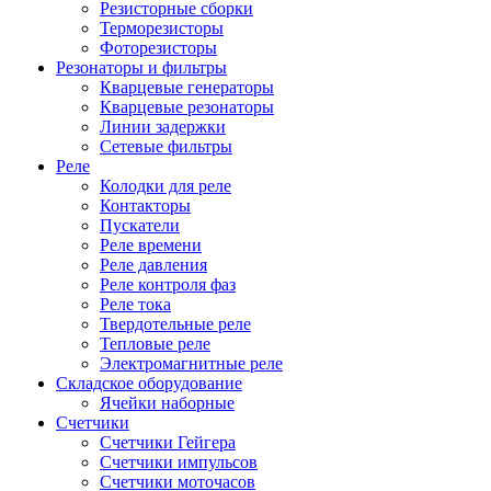
Резисторные сборки
Терморезисторы
Фоторезисторы
Резонаторы и фильтры
Кварцевые генераторы
Кварцевые резонаторы
Линии задержки
Сетевые фильтры
Реле
Колодки для реле
Контакторы
Пускатели
Реле времени
Реле давления
Реле контроля фаз
Реле тока
Твердотельные реле
Тепловые реле
Электромагнитные реле
Складское оборудование
Ячейки наборные
Счетчики
Счетчики Гейгера
Счетчики импульсов
Счетчики моточасов