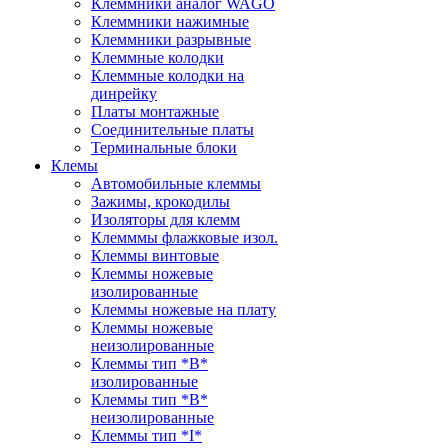
Клеммники аналог WAGO
Клеммники нажимные
Клеммники разрывные
Клеммные колодки
Клеммные колодки на
динрейку
Платы монтажные
Соединительные платы
Терминальные блоки
Клемы
Автомобильные клеммы
Зажимы, крокодилы
Изоляторы для клемм
Клемммы флажковые изол.
Клеммы винтовые
Клеммы ножевые
изолированные
Клеммы ножевые на плату
Клеммы ножевые
неизолированные
Клеммы тип *B*
изолированные
Клеммы тип *B*
неизолированные
Клеммы тип *I*