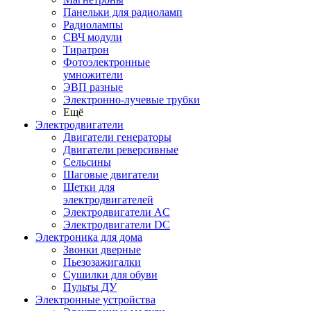
Панельки для радиоламп
Радиолампы
СВЧ модули
Тиратрон
Фотоэлектронные
умножители
ЭВП разные
Электронно-лучевые трубки
Ещё
Электродвигатели
Двигатели генераторы
Двигатели реверсивные
Сельсины
Шаговые двигатели
Щетки для
электродвигателей
Электродвигатели AC
Электродвигатели DC
Электроника для дома
Звонки дверные
Пьезозажигалки
Сушилки для обуви
Пульты ДУ
Электронные устройства