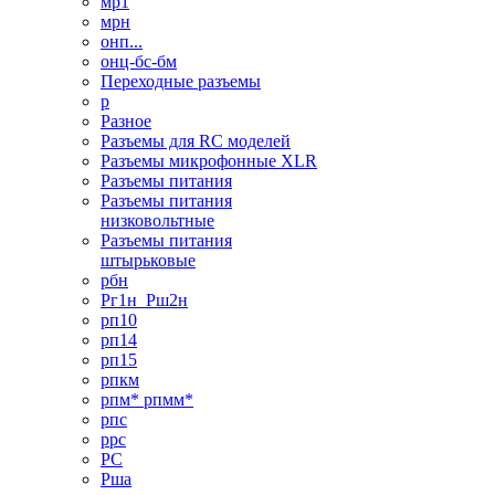
мр1
мрн
онп...
онц-бс-бм
Переходные разъемы
р
Разное
Разъемы для RC моделей
Разъемы микрофонные XLR
Разъемы питания
Разъемы питания
низковольтные
Разъемы питания
штырьковые
рбн
Рг1н_Рш2н
рп10
рп14
рп15
рпкм
рпм* рпмм*
рпс
ррс
РС
Рша