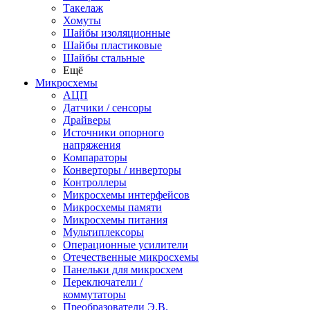
Такелаж
Хомуты
Шайбы изоляционные
Шайбы пластиковые
Шайбы стальные
Ещё
Микросхемы
АЦП
Датчики / сенсоры
Драйверы
Источники опорного
напряжения
Компараторы
Конверторы / инверторы
Контроллеры
Микросхемы интерфейсов
Микросхемы памяти
Микросхемы питания
Мультиплексоры
Операционные усилители
Отечественные микросхемы
Панельки для микросхем
Переключатели /
коммутаторы
Преобразователи Э.В.