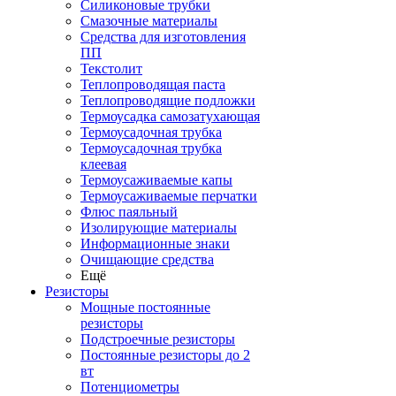
Силиконовые трубки
Смазочные материалы
Средства для изготовления
ПП
Текстолит
Теплопроводящая паста
Теплопроводящие подложки
Термоусадка самозатухающая
Термоусадочная трубка
Термоусадочная трубка
клеевая
Термоусаживаемые капы
Термоусаживаемые перчатки
Флюс паяльный
Изолирующие материалы
Информационные знаки
Очищающие средства
Ещё
Резисторы
Мощные постоянные
резисторы
Подстроечные резисторы
Постоянные резисторы до 2
вт
Потенциометры