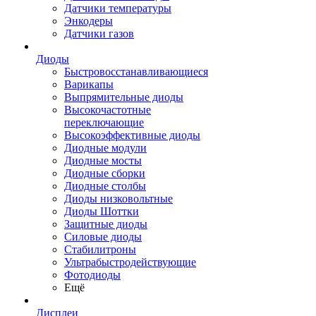
Датчики температуры
Энкодеры
Датчики газов
Диоды
Быстровосстанавливающиеся
Варикапы
Выпрямительные диоды
Высокочастотные
переключающие
Высокоэффективные диоды
Диодные модули
Диодные мосты
Диодные сборки
Диодные столбы
Диоды низковольтные
Диоды Шоттки
Защитные диоды
Силовые диоды
Стабилитроны
Ультрабыстродействующие
Фотодиоды
Ещё
Дисплеи