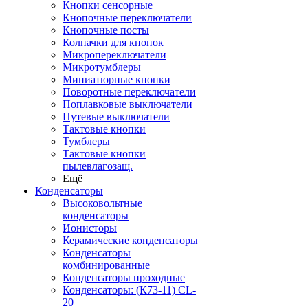
Кнопки сенсорные
Кнопочные переключатели
Кнопочные посты
Колпачки для кнопок
Микропереключатели
Микротумблеры
Миниатюрные кнопки
Поворотные переключатели
Поплавковые выключатели
Путевые выключатели
Тактовые кнопки
Тумблеры
Тактовые кнопки
пылевлагозащ.
Ещё
Конденсаторы
Высоковольтные
конденсаторы
Ионисторы
Керамические конденсаторы
Конденсаторы
комбинированные
Конденсаторы проходные
Конденсаторы: (К73-11) CL-
20