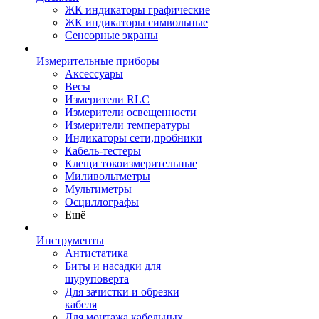
ЖК индикаторы графические
ЖК индикаторы символьные
Сенсорные экраны
Измерительные приборы
Аксессуары
Весы
Измерители RLC
Измерители освещенности
Измерители температуры
Индикаторы сети,пробники
Кабель-тестеры
Клещи токоизмерительные
Миливольтметры
Мультиметры
Осциллографы
Ещё
Инструменты
Антистатика
Биты и насадки для
шуруповерта
Для зачистки и обрезки
кабеля
Для монтажа кабельных