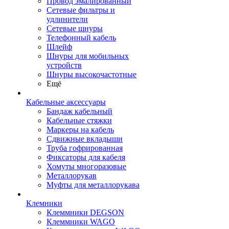
Провод эмалированный
Сетевые фильтры и
удлинители
Сетевые шнуры
Телефонный кабель
Шлейф
Шнуры для мобильных
устройств
Шнуры высокочастотные
Ещё
Кабельные аксессуары
Бандаж кабельный
Кабельные стяжки
Маркеры на кабель
Сдвижные вкладыши
Труба гофрированная
Фиксаторы для кабеля
Хомуты многоразовые
Металлорукав
Муфты для металлорукава
Клемники
Клеммники DEGSON
Клеммники WAGO