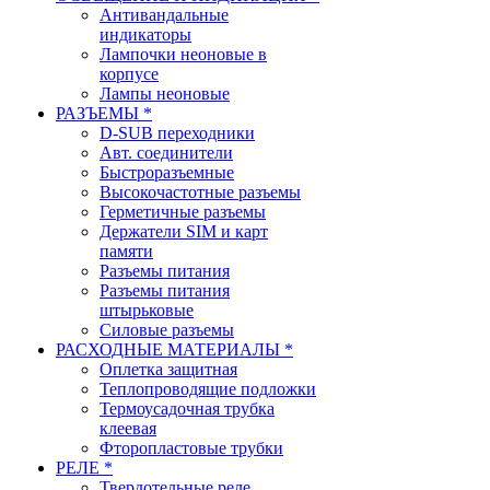
Антивандальные
индикаторы
Лампочки неоновые в
корпусе
Лампы неоновые
РАЗЪЕМЫ *
D-SUB переходники
Авт. соединители
Быстроразъемные
Высокочастотные разъемы
Герметичные разъемы
Держатели SIM и карт
памяти
Разъемы питания
Разъемы питания
штырьковые
Силовые разъемы
РАСХОДНЫЕ МАТЕРИАЛЫ *
Оплетка защитная
Теплопроводящие подложки
Термоусадочная трубка
клеевая
Фторопластовые трубки
РЕЛЕ *
Твердотельные реле