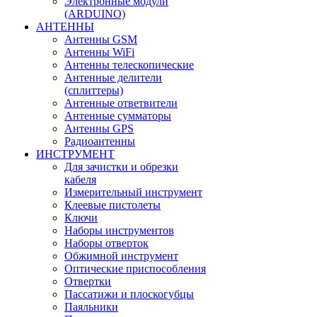
Электронные модули
(ARDUINO)
АНТЕННЫ
Антенны GSM
Антенны WiFi
Антенны телескопические
Антенные делители
(сплиттеры)
Антенные ответвители
Антенные сумматоры
Антенны GPS
Радиоантенны
ИНСТРУМЕНТ
Для зачистки и обрезки
кабеля
Измерительный инструмент
Клеевые пистолеты
Ключи
Наборы инструментов
Наборы отверток
Обжимной инструмент
Оптические приспособления
Отвертки
Пассатижи и плоскогубцы
Паяльники