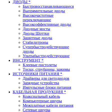
ДИОДЫ *
Быстровосстанавливающиеся
Выпрямительные диоды
Высокочастотные
переключающие
Высокоэффективные диоды
Диодные мосты
Диоды Шоттки
Защитные диоды
Стабилитроны
Супербыстродействующие
диоды
Ультрабыстродействующие
ИНСТРУМЕНТ *
Клеевые пистолеты
Тиски, струбцины, зажимы
ИСТОЧНИКИ ПИТАНИЯ *
Драйверы для светодиодов
Зарядные устройства
Импульсные блоки питания
КАБЕЛЬНАЯ ПРОДУКЦИЯ *
Коаксиальный кабель
Компьютерные шнуры
Межплатные кабели питания
Сетевые шнуры