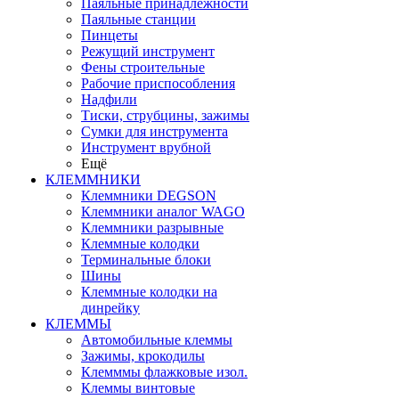
Паяльные принадлежности
Паяльные станции
Пинцеты
Режущий инструмент
Фены строительные
Рабочие приспособления
Надфили
Тиски, струбцины, зажимы
Сумки для инструмента
Инструмент врубной
Ещё
КЛЕММНИКИ
Клеммники DEGSON
Клеммники аналог WAGO
Клеммники разрывные
Клеммные колодки
Терминальные блоки
Шины
Клеммные колодки на
динрейку
КЛЕММЫ
Автомобильные клеммы
Зажимы, крокодилы
Клемммы флажковые изол.
Клеммы винтовые