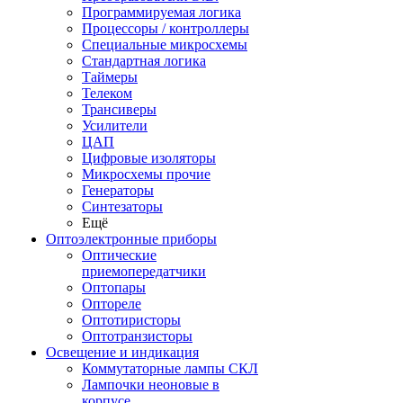
Программируемая логика
Процессоры / контроллеры
Специальные микросхемы
Стандартная логика
Таймеры
Телеком
Трансиверы
Усилители
ЦАП
Цифровые изоляторы
Микросхемы прочие
Генераторы
Синтезаторы
Ещё
Оптоэлектронные приборы
Оптические
приемопередатчики
Оптопары
Оптореле
Оптотиристоры
Оптотранзисторы
Освещение и индикация
Коммутаторные лампы СКЛ
Лампочки неоновые в
корпусе