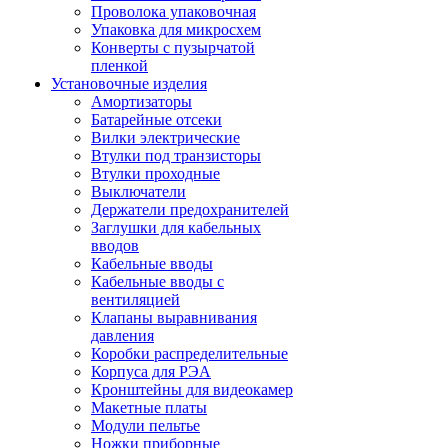
Проволока упаковочная
Упаковка для микросхем
Конверты с пузырчатой
пленкой
Установочные изделия
Амортизаторы
Батарейные отсеки
Вилки электрические
Втулки под транзисторы
Втулки проходные
Выключатели
Держатели предохранителей
Заглушки для кабельных
вводов
Кабельные вводы
Кабельные вводы с
вентиляцией
Клапаны выравнивания
давления
Коробки распределительные
Корпуса для РЭА
Кронштейны для видеокамер
Макетные платы
Модули пельтье
Ножки приборные