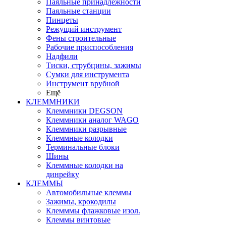
Паяльные принадлежности
Паяльные станции
Пинцеты
Режущий инструмент
Фены строительные
Рабочие приспособления
Надфили
Тиски, струбцины, зажимы
Сумки для инструмента
Инструмент врубной
Ещё
КЛЕММНИКИ
Клеммники DEGSON
Клеммники аналог WAGO
Клеммники разрывные
Клеммные колодки
Терминальные блоки
Шины
Клеммные колодки на
динрейку
КЛЕММЫ
Автомобильные клеммы
Зажимы, крокодилы
Клемммы флажковые изол.
Клеммы винтовые