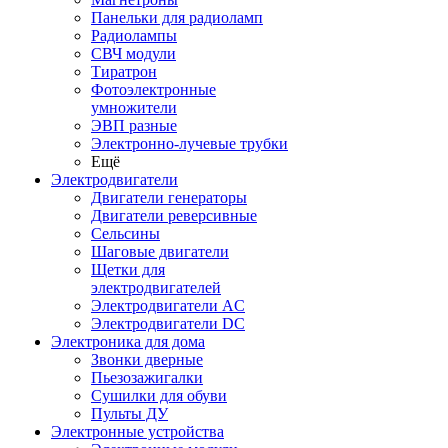
Панельки для радиоламп
Радиолампы
СВЧ модули
Тиратрон
Фотоэлектронные
умножители
ЭВП разные
Электронно-лучевые трубки
Ещё
Электродвигатели
Двигатели генераторы
Двигатели реверсивные
Сельсины
Шаговые двигатели
Щетки для
электродвигателей
Электродвигатели AC
Электродвигатели DC
Электроника для дома
Звонки дверные
Пьезозажигалки
Сушилки для обуви
Пульты ДУ
Электронные устройства