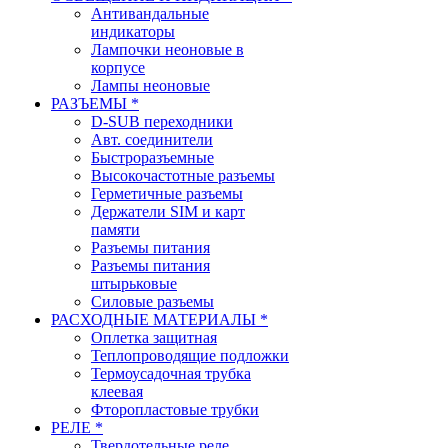
Антивандальные
индикаторы
Лампочки неоновые в
корпусе
Лампы неоновые
РАЗЪЕМЫ *
D-SUB переходники
Авт. соединители
Быстроразъемные
Высокочастотные разъемы
Герметичные разъемы
Держатели SIM и карт
памяти
Разъемы питания
Разъемы питания
штырьковые
Силовые разъемы
РАСХОДНЫЕ МАТЕРИАЛЫ *
Оплетка защитная
Теплопроводящие подложки
Термоусадочная трубка
клеевая
Фторопластовые трубки
РЕЛЕ *
Твердотельные реле