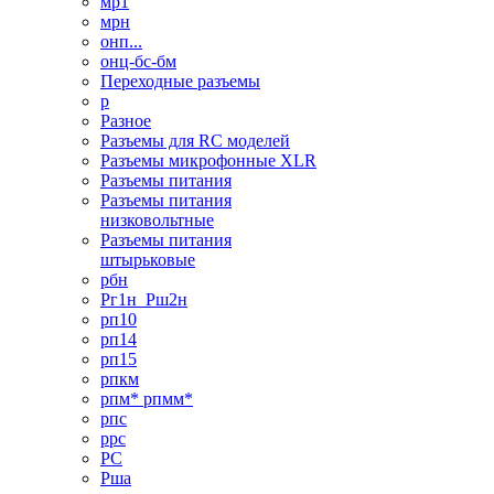
мр1
мрн
онп...
онц-бс-бм
Переходные разъемы
р
Разное
Разъемы для RC моделей
Разъемы микрофонные XLR
Разъемы питания
Разъемы питания
низковольтные
Разъемы питания
штырьковые
рбн
Рг1н_Рш2н
рп10
рп14
рп15
рпкм
рпм* рпмм*
рпс
ррс
РС
Рша