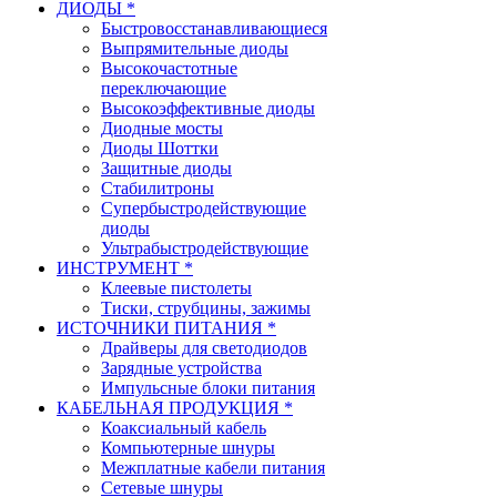
ДИОДЫ *
Быстровосстанавливающиеся
Выпрямительные диоды
Высокочастотные
переключающие
Высокоэффективные диоды
Диодные мосты
Диоды Шоттки
Защитные диоды
Стабилитроны
Супербыстродействующие
диоды
Ультрабыстродействующие
ИНСТРУМЕНТ *
Клеевые пистолеты
Тиски, струбцины, зажимы
ИСТОЧНИКИ ПИТАНИЯ *
Драйверы для светодиодов
Зарядные устройства
Импульсные блоки питания
КАБЕЛЬНАЯ ПРОДУКЦИЯ *
Коаксиальный кабель
Компьютерные шнуры
Межплатные кабели питания
Сетевые шнуры