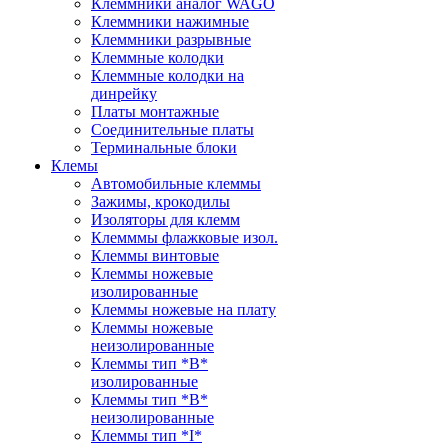
Клеммники аналог WAGO
Клеммники нажимные
Клеммники разрывные
Клеммные колодки
Клеммные колодки на
динрейку
Платы монтажные
Соединительные платы
Терминальные блоки
Клемы
Автомобильные клеммы
Зажимы, крокодилы
Изоляторы для клемм
Клемммы флажковые изол.
Клеммы винтовые
Клеммы ножевые
изолированные
Клеммы ножевые на плату
Клеммы ножевые
неизолированные
Клеммы тип *B*
изолированные
Клеммы тип *B*
неизолированные
Клеммы тип *I*