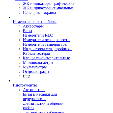
ЖК индикаторы графические
ЖК индикаторы символьные
Сенсорные экраны
Измерительные приборы
Аксессуары
Весы
Измерители RLC
Измерители освещенности
Измерители температуры
Индикаторы сети,пробники
Кабель-тестеры
Клещи токоизмерительные
Миливольтметры
Мультиметры
Осциллографы
Ещё
Инструменты
Антистатика
Биты и насадки для
шуруповерта
Для зачистки и обрезки
кабеля
Для монтажа кабельных