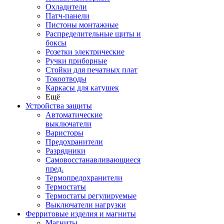
Охладители
Патч-панели
Пистоны монтажные
Распределительные щиты и
боксы
Розетки электрические
Ручки приборные
Стойки для печатных плат
Токоотводы
Каркасы для катушек
Ещё
Устройства защиты
Автоматические
выключатели
Варисторы
Предохранители
Разрядники
Самовосстанавливающиеся
пред.
Термопредохранители
Термостаты
Термостаты регулируемые
Выключатели нагрузки
Ферритовые изделия и магниты
Магниты