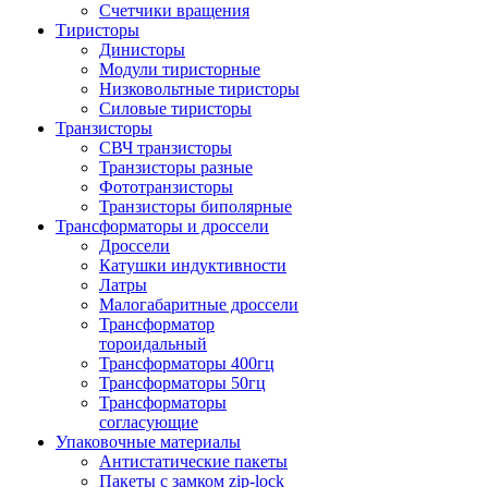
Счетчики вращения
Тиристоры
Динисторы
Модули тиристорные
Низковольтные тиристоры
Силовые тиристоры
Транзисторы
СВЧ транзисторы
Транзисторы разные
Фототранзисторы
Транзисторы биполярные
Трансформаторы и дроссели
Дроссели
Катушки индуктивности
Латры
Малогабаритные дроссели
Трансформатор
тороидальный
Трансформаторы 400гц
Трансформаторы 50гц
Трансформаторы
согласующие
Упаковочные материалы
Антистатические пакеты
Пакеты с замком zip-lock