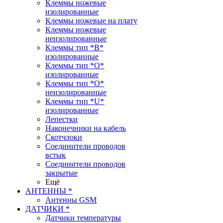
Клеммы ножевые
изолированные
Клеммы ножевые на плату
Клеммы ножевые
неизолированные
Клеммы тип *B*
изолированные
Клеммы тип *O*
изолированные
Клеммы тип *O*
неизолированные
Клеммы тип *U*
изолированные
Лепестки
Наконечники на кабель
Скотчлоки
Соединители проводов
встык
Соединители проводов
закрытые
Ещё
АНТЕННЫ *
Антенны GSM
ДАТЧИКИ *
Датчики температуры