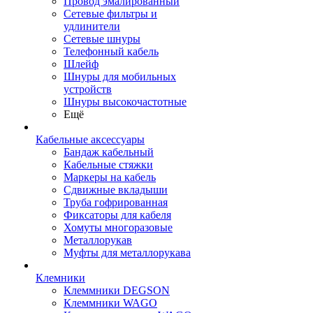
Провод эмалированный
Сетевые фильтры и
удлинители
Сетевые шнуры
Телефонный кабель
Шлейф
Шнуры для мобильных
устройств
Шнуры высокочастотные
Ещё
Кабельные аксессуары
Бандаж кабельный
Кабельные стяжки
Маркеры на кабель
Сдвижные вкладыши
Труба гофрированная
Фиксаторы для кабеля
Хомуты многоразовые
Металлорукав
Муфты для металлорукава
Клемники
Клеммники DEGSON
Клеммники WAGO