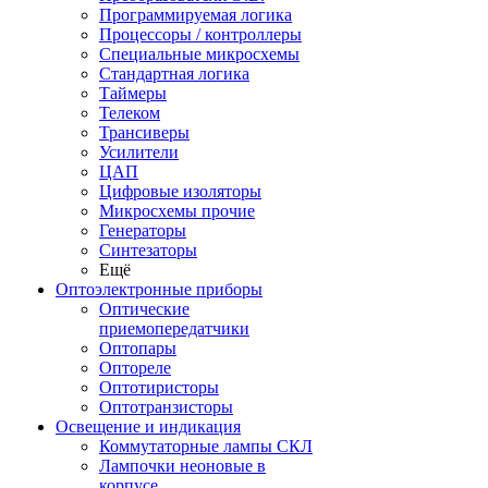
Программируемая логика
Процессоры / контроллеры
Специальные микросхемы
Стандартная логика
Таймеры
Телеком
Трансиверы
Усилители
ЦАП
Цифровые изоляторы
Микросхемы прочие
Генераторы
Синтезаторы
Ещё
Оптоэлектронные приборы
Оптические
приемопередатчики
Оптопары
Оптореле
Оптотиристоры
Оптотранзисторы
Освещение и индикация
Коммутаторные лампы СКЛ
Лампочки неоновые в
корпусе