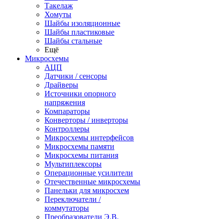
Такелаж
Хомуты
Шайбы изоляционные
Шайбы пластиковые
Шайбы стальные
Ещё
Микросхемы
АЦП
Датчики / сенсоры
Драйверы
Источники опорного
напряжения
Компараторы
Конверторы / инверторы
Контроллеры
Микросхемы интерфейсов
Микросхемы памяти
Микросхемы питания
Мультиплексоры
Операционные усилители
Отечественные микросхемы
Панельки для микросхем
Переключатели /
коммутаторы
Преобразователи Э.В.