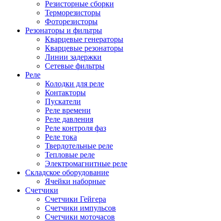
Резисторные сборки
Терморезисторы
Фоторезисторы
Резонаторы и фильтры
Кварцевые генераторы
Кварцевые резонаторы
Линии задержки
Сетевые фильтры
Реле
Колодки для реле
Контакторы
Пускатели
Реле времени
Реле давления
Реле контроля фаз
Реле тока
Твердотельные реле
Тепловые реле
Электромагнитные реле
Складское оборудование
Ячейки наборные
Счетчики
Счетчики Гейгера
Счетчики импульсов
Счетчики моточасов