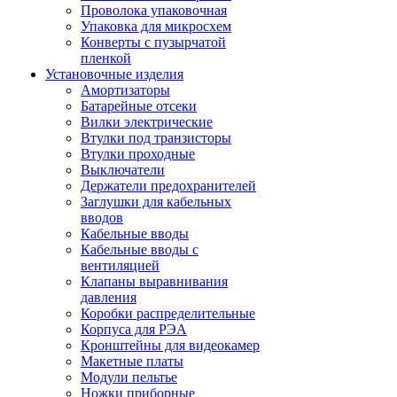
Проволока упаковочная
Упаковка для микросхем
Конверты с пузырчатой
пленкой
Установочные изделия
Амортизаторы
Батарейные отсеки
Вилки электрические
Втулки под транзисторы
Втулки проходные
Выключатели
Держатели предохранителей
Заглушки для кабельных
вводов
Кабельные вводы
Кабельные вводы с
вентиляцией
Клапаны выравнивания
давления
Коробки распределительные
Корпуса для РЭА
Кронштейны для видеокамер
Макетные платы
Модули пельтье
Ножки приборные