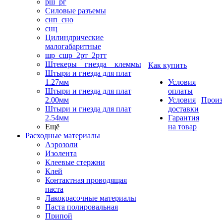
рш_рг
Силовые разъемы
снп_сно
снц
Цилиндрические
малогабаритные
шр_сшр_2рт_2ртт
Штекеры _ гнезда _ клеммы
Как купить
Штыри и гнезда для плат
1.27мм
Условия
Штыри и гнезда для плат
оплаты
2.00мм
Условия
Произ
Штыри и гнезда для плат
доставки
2.54мм
Гарантия
Ещё
на товар
Расходные материалы
Аэрозоли
Изолента
Клеевые стержни
Клей
Контактная проводящая
паста
Лакокрасочные материалы
Паста полировальная
Припой