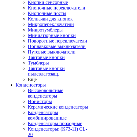
Кнопки сенсорные
Кнопочные переключатели
Кнопочные посты
Колпачки для кнопок
Микропереключатели
Микротумблеры
Миниатюрные кнопки
Поворотные переключатели
Поплавковые выключатели
Путевые выключатели
Тактовые кнопки
Тумблеры
Тактовые кнопки
пылевлагозащ.
Ещё
Конденсаторы
Высоковольтные
конденсаторы
Ионисторы
Керамические конденсаторы
Конденсаторы
комбинированные
Конденсаторы проходные
Конденсаторы: (К73-11) CL-
20