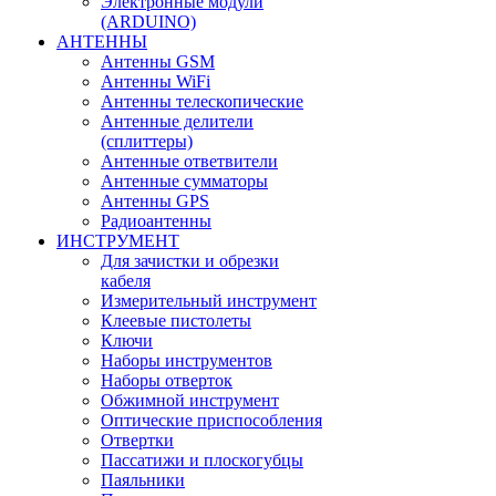
Электронные модули
(ARDUINO)
АНТЕННЫ
Антенны GSM
Антенны WiFi
Антенны телескопические
Антенные делители
(сплиттеры)
Антенные ответвители
Антенные сумматоры
Антенны GPS
Радиоантенны
ИНСТРУМЕНТ
Для зачистки и обрезки
кабеля
Измерительный инструмент
Клеевые пистолеты
Ключи
Наборы инструментов
Наборы отверток
Обжимной инструмент
Оптические приспособления
Отвертки
Пассатижи и плоскогубцы
Паяльники