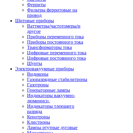
Ферриты
Фильтры ферритовые на
провод
Щитовые приборы
Ваттметры/частотомеры/и
другое
Приборы переменного тока
Приборы постоянного тока
Трансформаторы тока
Цифровые переменного тока
Цифровые постоянного тока
Шунты
Электровакуумные приборы
Видиконы
Газоразрядные стабилитроны
Газотроны
Генераторные лампы
Индикаторы вакуумно-
люминисц.
Индикаторы тлеющего
разряда
Кенотроны
Клистроны
Лампы ртутные дуговые
Магнетроны