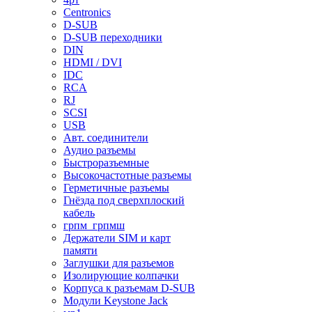
Centronics
D-SUB
D-SUB переходники
DIN
HDMI / DVI
IDC
RCA
RJ
SCSI
USB
Авт. соединители
Аудио разъемы
Быстроразъемные
Высокочастотные разъемы
Герметичные разъемы
Гнёзда под сверхплоский
кабель
грпм_грпмш
Держатели SIM и карт
памяти
Заглушки для разъемов
Изолирующие колпачки
Корпуса к разъемам D-SUB
Модули Keystone Jack