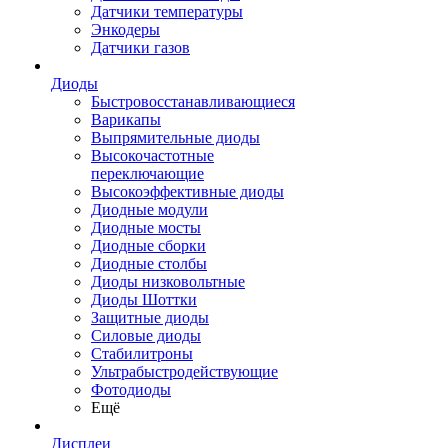
Датчики температуры
Энкодеры
Датчики газов
Диоды
Быстровосстанавливающиеся
Варикапы
Выпрямительные диоды
Высокочастотные
переключающие
Высокоэффективные диоды
Диодные модули
Диодные мосты
Диодные сборки
Диодные столбы
Диоды низковольтные
Диоды Шоттки
Защитные диоды
Силовые диоды
Стабилитроны
Ультрабыстродействующие
Фотодиоды
Ещё
Дисплеи