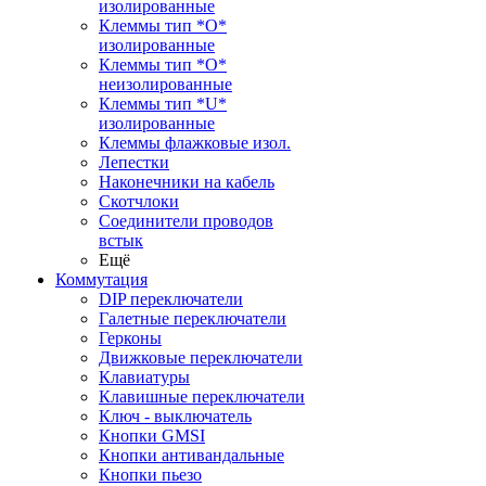
изолированные
Клеммы тип *O*
изолированные
Клеммы тип *O*
неизолированные
Клеммы тип *U*
изолированные
Клеммы флажковые изол.
Лепестки
Наконечники на кабель
Скотчлоки
Соединители проводов
встык
Ещё
Коммутация
DIP переключатели
Галетные переключатели
Герконы
Движковые переключатели
Клавиатуры
Клавишные переключатели
Ключ - выключатель
Кнопки GMSI
Кнопки антивандальные
Кнопки пьезо