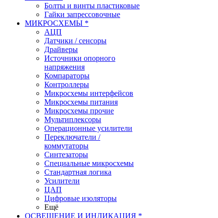
Болты и винты пластиковые
Гайки запрессовочные
МИКРОСХЕМЫ *
АЦП
Датчики / сенсоры
Драйверы
Источники опорного
напряжения
Компараторы
Контроллеры
Микросхемы интерфейсов
Микросхемы питания
Микросхемы прочие
Мультиплексоры
Операционные усилители
Переключатели /
коммутаторы
Синтезаторы
Специальные микросхемы
Стандартная логика
Усилители
ЦАП
Цифровые изоляторы
Ещё
ОСВЕЩЕНИЕ И ИНДИКАЦИЯ *