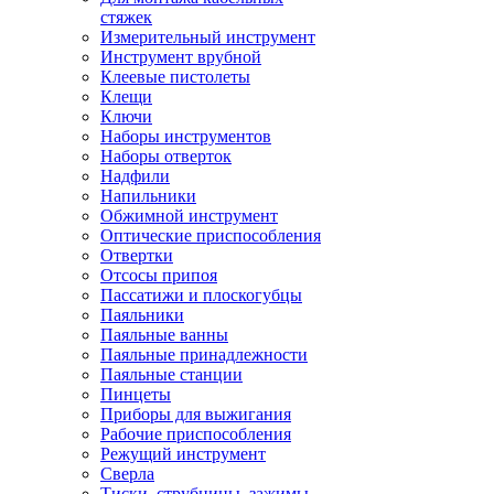
стяжек
Измерительный инструмент
Инструмент врубной
Клеевые пистолеты
Клещи
Ключи
Наборы инструментов
Наборы отверток
Надфили
Напильники
Обжимной инструмент
Оптические приспособления
Отвертки
Отсосы припоя
Пассатижи и плоскогубцы
Паяльники
Паяльные ванны
Паяльные принадлежности
Паяльные станции
Пинцеты
Приборы для выжигания
Рабочие приспособления
Режущий инструмент
Сверла
Тиски, струбцины, зажимы