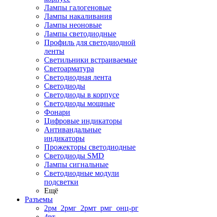
Лампы галогеновые
Лампы накаливания
Лампы неоновые
Лампы светодиодные
Профиль для светодиодной
ленты
Светильники встраиваемые
Светоарматура
Светодиодная лента
Светодиоды
Светодиоды в корпусе
Светодиоды мощные
Фонари
Цифровые индикаторы
Антивандальные
индикаторы
Прожекторы светодиодные
Светодиоды SMD
Лампы сигнальные
Светодиодные модули
подсветки
Ещё
Разъемы
2рм_2рмг_2рмт_рмг_онц-рг
4рт