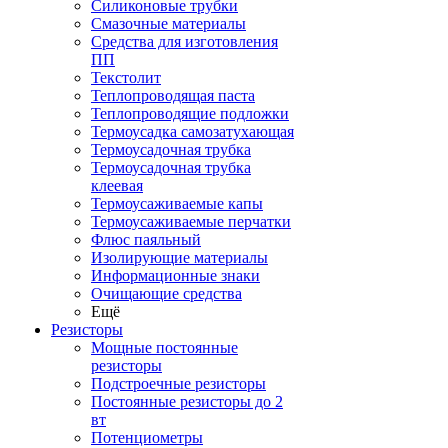
Силиконовые трубки
Смазочные материалы
Средства для изготовления
ПП
Текстолит
Теплопроводящая паста
Теплопроводящие подложки
Термоусадка самозатухающая
Термоусадочная трубка
Термоусадочная трубка
клеевая
Термоусаживаемые капы
Термоусаживаемые перчатки
Флюс паяльный
Изолирующие материалы
Информационные знаки
Очищающие средства
Ещё
Резисторы
Мощные постоянные
резисторы
Подстроечные резисторы
Постоянные резисторы до 2
вт
Потенциометры