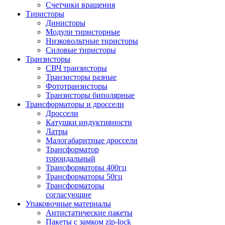
Счетчики вращения
Тиристоры
Динисторы
Модули тиристорные
Низковольтные тиристоры
Силовые тиристоры
Транзисторы
СВЧ транзисторы
Транзисторы разные
Фототранзисторы
Транзисторы биполярные
Трансформаторы и дроссели
Дроссели
Катушки индуктивности
Латры
Малогабаритные дроссели
Трансформатор
тороидальный
Трансформаторы 400гц
Трансформаторы 50гц
Трансформаторы
согласующие
Упаковочные материалы
Антистатические пакеты
Пакеты с замком zip-lock