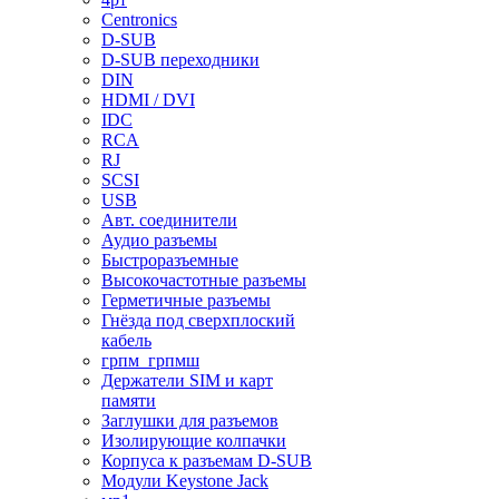
Centronics
D-SUB
D-SUB переходники
DIN
HDMI / DVI
IDC
RCA
RJ
SCSI
USB
Авт. соединители
Аудио разъемы
Быстроразъемные
Высокочастотные разъемы
Герметичные разъемы
Гнёзда под сверхплоский
кабель
грпм_грпмш
Держатели SIM и карт
памяти
Заглушки для разъемов
Изолирующие колпачки
Корпуса к разъемам D-SUB
Модули Keystone Jack