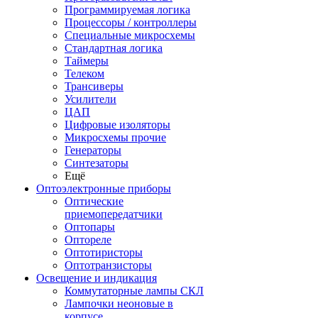
Программируемая логика
Процессоры / контроллеры
Специальные микросхемы
Стандартная логика
Таймеры
Телеком
Трансиверы
Усилители
ЦАП
Цифровые изоляторы
Микросхемы прочие
Генераторы
Синтезаторы
Ещё
Оптоэлектронные приборы
Оптические
приемопередатчики
Оптопары
Оптореле
Оптотиристоры
Оптотранзисторы
Освещение и индикация
Коммутаторные лампы СКЛ
Лампочки неоновые в
корпусе