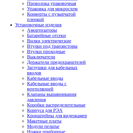
Проволока упаковочная
Упаковка для микросхем
Конверты с пузырчатой
пленкой
Установочные изделия
Амортизаторы
Батарейные отсеки
Вилки электрические
Втулки под транзисторы
Втулки проходные
Выключатели
Держатели предохранителей
Заглушки для кабельных
вводов
Кабельные вводы
Кабельные вводы с
вентиляцией
Клапаны выравнивания
давления
Коробки распределительные
Корпуса для РЭА
Кронштейны для видеокамер
Макетные платы
Модули пельтье
Ножки приборные