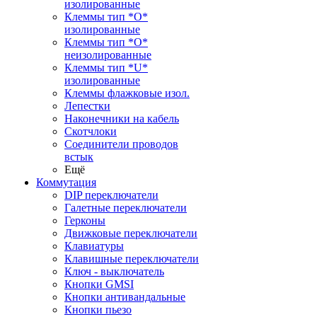
изолированные
Клеммы тип *O*
изолированные
Клеммы тип *O*
неизолированные
Клеммы тип *U*
изолированные
Клеммы флажковые изол.
Лепестки
Наконечники на кабель
Скотчлоки
Соединители проводов
встык
Ещё
Коммутация
DIP переключатели
Галетные переключатели
Герконы
Движковые переключатели
Клавиатуры
Клавишные переключатели
Ключ - выключатель
Кнопки GMSI
Кнопки антивандальные
Кнопки пьезо