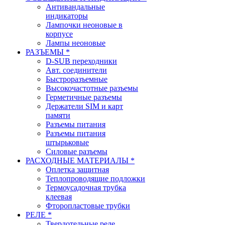
Антивандальные
индикаторы
Лампочки неоновые в
корпусе
Лампы неоновые
РАЗЪЕМЫ *
D-SUB переходники
Авт. соединители
Быстроразъемные
Высокочастотные разъемы
Герметичные разъемы
Держатели SIM и карт
памяти
Разъемы питания
Разъемы питания
штырьковые
Силовые разъемы
РАСХОДНЫЕ МАТЕРИАЛЫ *
Оплетка защитная
Теплопроводящие подложки
Термоусадочная трубка
клеевая
Фторопластовые трубки
РЕЛЕ *
Твердотельные реле