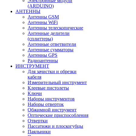
Электронные модули
(ARDUINO)
АНТЕННЫ
Антенны GSM
Антенны WiFi
Антенны телескопические
Антенные делители
(сплиттеры)
Антенные ответвители
Антенные сумматоры
Антенны GPS
Радиоантенны
ИНСТРУМЕНТ
Для зачистки и обрезки
кабеля
Измерительный инструмент
Клеевые пистолеты
Ключи
Наборы инструментов
Наборы отверток
Обжимной инструмент
Оптические приспособления
Отвертки
Пассатижи и плоскогубцы
Паяльники