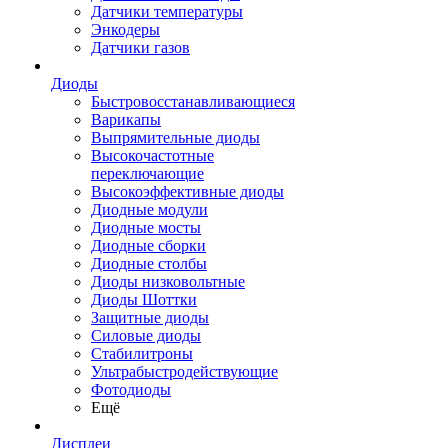
Датчики температуры
Энкодеры
Датчики газов
Диоды
Быстровосстанавливающиеся
Варикапы
Выпрямительные диоды
Высокочастотные
переключающие
Высокоэффективные диоды
Диодные модули
Диодные мосты
Диодные сборки
Диодные столбы
Диоды низковольтные
Диоды Шоттки
Защитные диоды
Силовые диоды
Стабилитроны
Ультрабыстродействующие
Фотодиоды
Ещё
Дисплеи