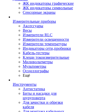
ЖК индикаторы графические
ЖК индикаторы символьные
Сенсорные экраны
Измерительные приборы
Аксессуары
Весы
Измерители RLC
Измерители освещенности
Измерители температуры
Индикаторы сети,пробники
Кабель-тестеры
Клещи токоизмерительные
Миливольтметры
Мультиметры
Осциллографы
Ещё
Инструменты
Антистатика
Биты и насадки для
шуруповерта
Для зачистки и обрезки
кабеля
Для монтажа кабельных