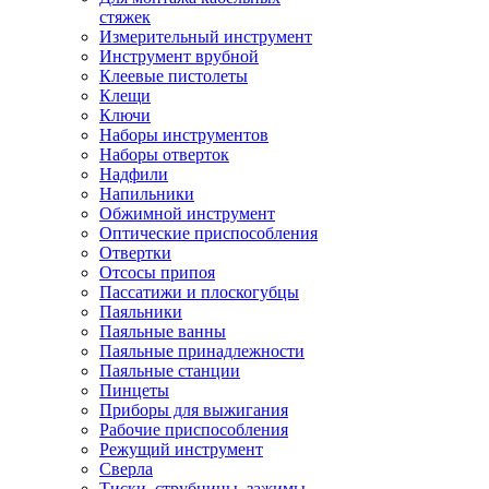
стяжек
Измерительный инструмент
Инструмент врубной
Клеевые пистолеты
Клещи
Ключи
Наборы инструментов
Наборы отверток
Надфили
Напильники
Обжимной инструмент
Оптические приспособления
Отвертки
Отсосы припоя
Пассатижи и плоскогубцы
Паяльники
Паяльные ванны
Паяльные принадлежности
Паяльные станции
Пинцеты
Приборы для выжигания
Рабочие приспособления
Режущий инструмент
Сверла
Тиски, струбцины, зажимы