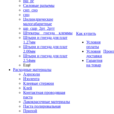
рш_рг
Силовые разъемы
снп_сно
снц
Цилиндрические
малогабаритные
шр_сшр_2рт_2ртт
Штекеры _ гнезда _ клеммы
Как купить
Штыри и гнезда для плат
1.27мм
Условия
Штыри и гнезда для плат
оплаты
2.00мм
Условия
Произ
Штыри и гнезда для плат
доставки
2.54мм
Гарантия
Ещё
на товар
Расходные материалы
Аэрозоли
Изолента
Клеевые стержни
Клей
Контактная проводящая
паста
Лакокрасочные материалы
Паста полировальная
Припой