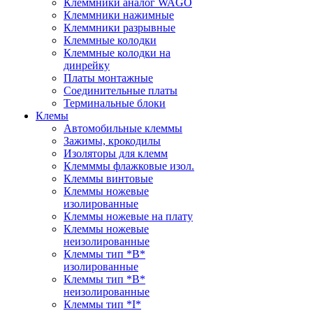
Клеммники аналог WAGO
Клеммники нажимные
Клеммники разрывные
Клеммные колодки
Клеммные колодки на
динрейку
Платы монтажные
Соединительные платы
Терминальные блоки
Клемы
Автомобильные клеммы
Зажимы, крокодилы
Изоляторы для клемм
Клемммы флажковые изол.
Клеммы винтовые
Клеммы ножевые
изолированные
Клеммы ножевые на плату
Клеммы ножевые
неизолированные
Клеммы тип *B*
изолированные
Клеммы тип *B*
неизолированные
Клеммы тип *I*