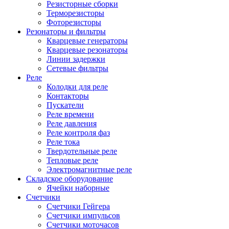
Резисторные сборки
Терморезисторы
Фоторезисторы
Резонаторы и фильтры
Кварцевые генераторы
Кварцевые резонаторы
Линии задержки
Сетевые фильтры
Реле
Колодки для реле
Контакторы
Пускатели
Реле времени
Реле давления
Реле контроля фаз
Реле тока
Твердотельные реле
Тепловые реле
Электромагнитные реле
Складское оборудование
Ячейки наборные
Счетчики
Счетчики Гейгера
Счетчики импульсов
Счетчики моточасов