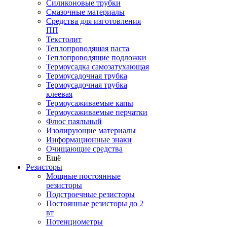
Силиконовые трубки
Смазочные материалы
Средства для изготовления
ПП
Текстолит
Теплопроводящая паста
Теплопроводящие подложки
Термоусадка самозатухающая
Термоусадочная трубка
Термоусадочная трубка
клеевая
Термоусаживаемые капы
Термоусаживаемые перчатки
Флюс паяльный
Изолирующие материалы
Информационные знаки
Очищающие средства
Ещё
Резисторы
Мощные постоянные
резисторы
Подстроечные резисторы
Постоянные резисторы до 2
вт
Потенциометры