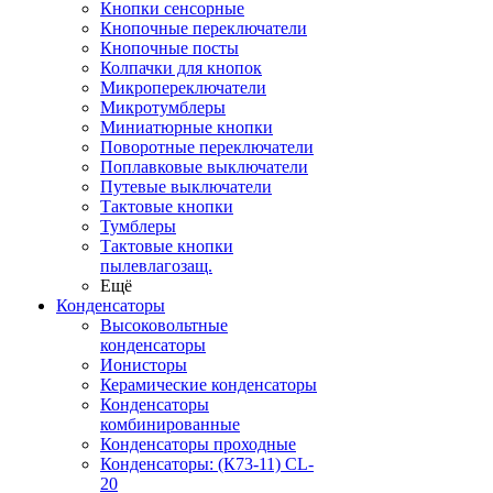
Кнопки сенсорные
Кнопочные переключатели
Кнопочные посты
Колпачки для кнопок
Микропереключатели
Микротумблеры
Миниатюрные кнопки
Поворотные переключатели
Поплавковые выключатели
Путевые выключатели
Тактовые кнопки
Тумблеры
Тактовые кнопки
пылевлагозащ.
Ещё
Конденсаторы
Высоковольтные
конденсаторы
Ионисторы
Керамические конденсаторы
Конденсаторы
комбинированные
Конденсаторы проходные
Конденсаторы: (К73-11) CL-
20