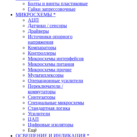
Болты и винты пластиковые
Гайки запрессовочные
МИКРОСХЕМЫ *
АЦП
Датчики / сенсоры
Драйверы
Источники опорного
напряжения
Компараторы
Контроллеры
Микросхемы интерфейсов
Микросхемы питания
Микросхемы прочие
Мультиплексоры
Операционные усилители
Переключатели /
коммутаторы
Синтезаторы
Специальные микросхемы
Стандартная логика
Усилители
ЦАП
Цифровые изоляторы
Ещё
ОСВЕЩЕНИЕ И ИНДИКАЦИЯ *