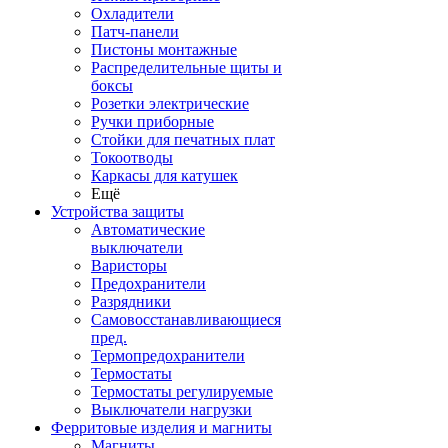
Охладители
Патч-панели
Пистоны монтажные
Распределительные щиты и
боксы
Розетки электрические
Ручки приборные
Стойки для печатных плат
Токоотводы
Каркасы для катушек
Ещё
Устройства защиты
Автоматические
выключатели
Варисторы
Предохранители
Разрядники
Самовосстанавливающиеся
пред.
Термопредохранители
Термостаты
Термостаты регулируемые
Выключатели нагрузки
Ферритовые изделия и магниты
Магниты