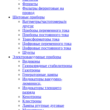
Ферриты
Фильтры ферритовые на
провод
Щитовые приборы
Ваттметры/частотомеры/и
другое
Приборы переменного тока
Приборы постоянного тока
Трансформаторы тока
Цифровые переменного тока
Цифровые постоянного тока
Шунты
Электровакуумные приборы
Видиконы
Газоразрядные стабилитроны
Газотроны
Генераторные лампы
Индикаторы вакуумно-
люминисц.
Индикаторы тлеющего
разряда
Кенотроны
Клистроны
Лампы ртутные дуговые
Магнетроны