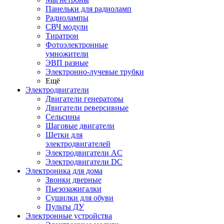
Панельки для радиоламп
Радиолампы
СВЧ модули
Тиратрон
Фотоэлектронные
умножители
ЭВП разные
Электронно-лучевые трубки
Ещё
Электродвигатели
Двигатели генераторы
Двигатели реверсивные
Сельсины
Шаговые двигатели
Щетки для
электродвигателей
Электродвигатели AC
Электродвигатели DC
Электроника для дома
Звонки дверные
Пьезозажигалки
Сушилки для обуви
Пульты ДУ
Электронные устройства