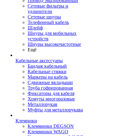
Провод эмалированный
Сетевые фильтры и
удлинители
Сетевые шнуры
Телефонный кабель
Шлейф
Шнуры для мобильных
устройств
Шнуры высокочастотные
Ещё
Кабельные аксессуары
Бандаж кабельный
Кабельные стяжки
Маркеры на кабель
Сдвижные вкладыши
Труба гофрированная
Фиксаторы для кабеля
Хомуты многоразовые
Металлорукав
Муфты для металлорукава
Клемники
Клеммники DEGSON
Клеммники WAGO