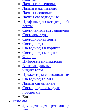
Лампы галогеновые
Лампы накаливания
Лампы неоновые
Лампы светодиодные
Профиль для светодиодной
ленты
Светильники встраиваемые
Светоарматура
Светодиодная лента
Светодиоды
Светодиоды в корпусе
Светодиоды мощные
Фонари
Цифровые индикаторы
Антивандальные
индикаторы
Прожекторы светодиодные
Светодиоды SMD
Лампы сигнальные
Светодиодные модули
подсветки
Ещё
Разъемы
2рм_2рмг_2рмт_рмг_онц-рг
4рт