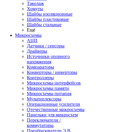
Такелаж
Хомуты
Шайбы изоляционные
Шайбы пластиковые
Шайбы стальные
Ещё
Микросхемы
АЦП
Датчики / сенсоры
Драйверы
Источники опорного
напряжения
Компараторы
Конверторы / инверторы
Контроллеры
Микросхемы интерфейсов
Микросхемы памяти
Микросхемы питания
Мультиплексоры
Операционные усилители
Отечественные микросхемы
Панельки для микросхем
Переключатели /
коммутаторы
Преобразователи Э.В.