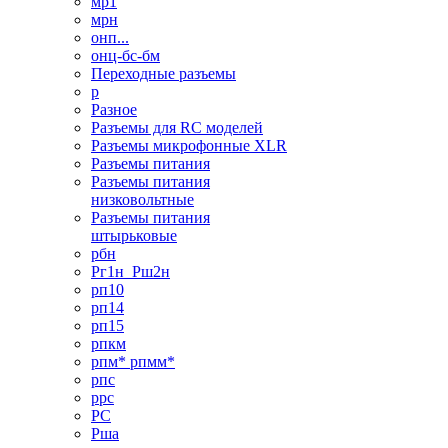
мр1
мрн
онп...
онц-бс-бм
Переходные разъемы
р
Разное
Разъемы для RC моделей
Разъемы микрофонные XLR
Разъемы питания
Разъемы питания
низковольтные
Разъемы питания
штырьковые
рбн
Рг1н_Рш2н
рп10
рп14
рп15
рпкм
рпм* рпмм*
рпс
ррс
РС
Рша