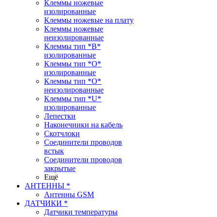
Клеммы ножевые
изолированные
Клеммы ножевые на плату
Клеммы ножевые
неизолированные
Клеммы тип *B*
изолированные
Клеммы тип *O*
изолированные
Клеммы тип *O*
неизолированные
Клеммы тип *U*
изолированные
Лепестки
Наконечники на кабель
Скотчлоки
Соединители проводов
встык
Соединители проводов
закрытые
Ещё
АНТЕННЫ *
Антенны GSM
ДАТЧИКИ *
Датчики температуры