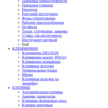
Паяльные принадлежности
Паяльные станции
Пинцеты
Режущий инструмент
Фены строительные
Рабочие приспособления
Надфили
Тиски, струбцины, зажимы
Сумки для инструмента
Инструмент врубной
Ещё
КЛЕММНИКИ
Клеммники DEGSON
Клеммники аналог WAGO
Клеммники разрывные
Клеммные колодки
Терминальные блоки
Шины
Клеммные колодки на
динрейку
КЛЕММЫ
Автомобильные клеммы
Зажимы, крокодилы
Клемммы флажковые изол.
Клеммы винтовые