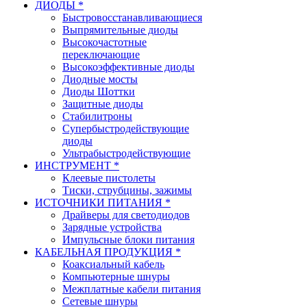
ДИОДЫ *
Быстровосстанавливающиеся
Выпрямительные диоды
Высокочастотные
переключающие
Высокоэффективные диоды
Диодные мосты
Диоды Шоттки
Защитные диоды
Стабилитроны
Супербыстродействующие
диоды
Ультрабыстродействующие
ИНСТРУМЕНТ *
Клеевые пистолеты
Тиски, струбцины, зажимы
ИСТОЧНИКИ ПИТАНИЯ *
Драйверы для светодиодов
Зарядные устройства
Импульсные блоки питания
КАБЕЛЬНАЯ ПРОДУКЦИЯ *
Коаксиальный кабель
Компьютерные шнуры
Межплатные кабели питания
Сетевые шнуры