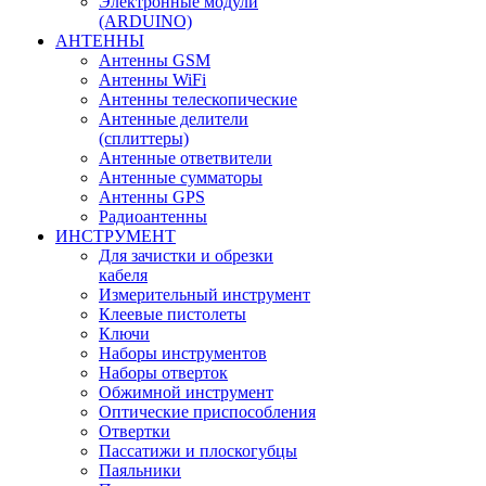
Электронные модули
(ARDUINO)
АНТЕННЫ
Антенны GSM
Антенны WiFi
Антенны телескопические
Антенные делители
(сплиттеры)
Антенные ответвители
Антенные сумматоры
Антенны GPS
Радиоантенны
ИНСТРУМЕНТ
Для зачистки и обрезки
кабеля
Измерительный инструмент
Клеевые пистолеты
Ключи
Наборы инструментов
Наборы отверток
Обжимной инструмент
Оптические приспособления
Отвертки
Пассатижи и плоскогубцы
Паяльники