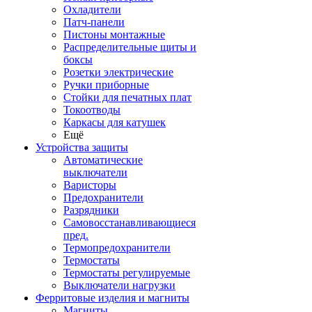
Охладители
Патч-панели
Пистоны монтажные
Распределительные щиты и
боксы
Розетки электрические
Ручки приборные
Стойки для печатных плат
Токоотводы
Каркасы для катушек
Ещё
Устройства защиты
Автоматические
выключатели
Варисторы
Предохранители
Разрядники
Самовосстанавливающиеся
пред.
Термопредохранители
Термостаты
Термостаты регулируемые
Выключатели нагрузки
Ферритовые изделия и магниты
Магниты