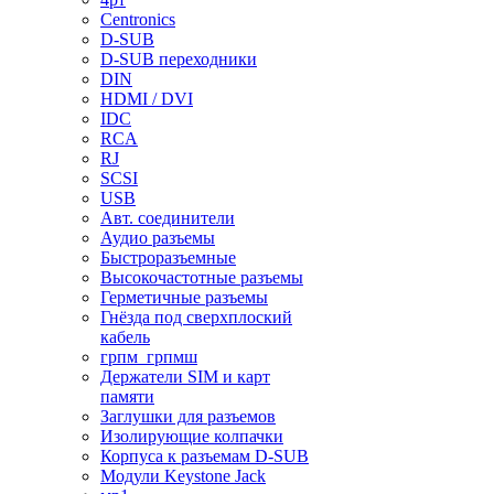
Centronics
D-SUB
D-SUB переходники
DIN
HDMI / DVI
IDC
RCA
RJ
SCSI
USB
Авт. соединители
Аудио разъемы
Быстроразъемные
Высокочастотные разъемы
Герметичные разъемы
Гнёзда под сверхплоский
кабель
грпм_грпмш
Держатели SIM и карт
памяти
Заглушки для разъемов
Изолирующие колпачки
Корпуса к разъемам D-SUB
Модули Keystone Jack