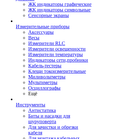
ЖК индикаторы графические
ЖК индикаторы символьные
Сенсорные экраны
Измерительные приборы
Аксессуары
Весы
Измерители RLC
Измерители освещенности
Измерители температуры
Индикаторы сети,пробники
Кабель-тестеры
Клещи токоизмерительные
Миливольтметры
Мультиметры
Осциллографы
Ещё
Инструменты
Антистатика
Биты и насадки для
шуруповерта
Для зачистки и обрезки
кабеля
Для монтажа кабельных