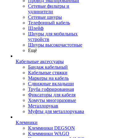
Провод эмалированный
Сетевые фильтры и
удлинители
Сетевые шнуры
Телефонный кабель
Шлейф
Шнуры для мобильных
устройств
Шнуры высокочастотные
Ещё
Кабельные аксессуары
Бандаж кабельный
Кабельные стяжки
Маркеры на кабель
Сдвижные вкладыши
Труба гофрированная
Фиксаторы для кабеля
Хомуты многоразовые
Металлорукав
Муфты для металлорукава
Клемники
Клеммники DEGSON
Клеммники WAGO