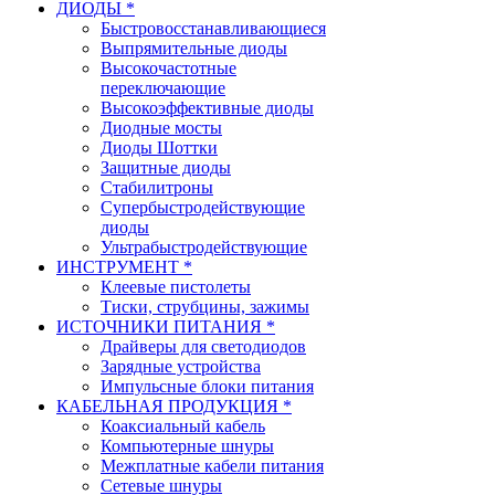
ДИОДЫ *
Быстровосстанавливающиеся
Выпрямительные диоды
Высокочастотные
переключающие
Высокоэффективные диоды
Диодные мосты
Диоды Шоттки
Защитные диоды
Стабилитроны
Супербыстродействующие
диоды
Ультрабыстродействующие
ИНСТРУМЕНТ *
Клеевые пистолеты
Тиски, струбцины, зажимы
ИСТОЧНИКИ ПИТАНИЯ *
Драйверы для светодиодов
Зарядные устройства
Импульсные блоки питания
КАБЕЛЬНАЯ ПРОДУКЦИЯ *
Коаксиальный кабель
Компьютерные шнуры
Межплатные кабели питания
Сетевые шнуры