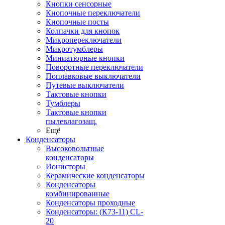
Кнопки сенсорные
Кнопочные переключатели
Кнопочные посты
Колпачки для кнопок
Микропереключатели
Микротумблеры
Миниатюрные кнопки
Поворотные переключатели
Поплавковые выключатели
Путевые выключатели
Тактовые кнопки
Тумблеры
Тактовые кнопки
пылевлагозащ.
Ещё
Конденсаторы
Высоковольтные
конденсаторы
Ионисторы
Керамические конденсаторы
Конденсаторы
комбинированные
Конденсаторы проходные
Конденсаторы: (К73-11) CL-
20