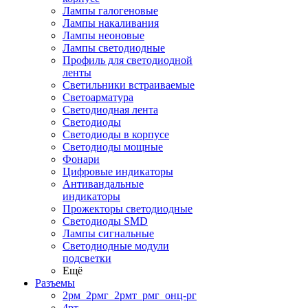
Лампы галогеновые
Лампы накаливания
Лампы неоновые
Лампы светодиодные
Профиль для светодиодной
ленты
Светильники встраиваемые
Светоарматура
Светодиодная лента
Светодиоды
Светодиоды в корпусе
Светодиоды мощные
Фонари
Цифровые индикаторы
Антивандальные
индикаторы
Прожекторы светодиодные
Светодиоды SMD
Лампы сигнальные
Светодиодные модули
подсветки
Ещё
Разъемы
2рм_2рмг_2рмт_рмг_онц-рг
4рт