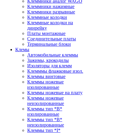
Клеммники аналог WAGO
Клеммники нажимные
Клеммники разрывные
Клеммные колодки
Клеммные колодки на
динрейку
Платы монтажные
Соединительные платы
Терминальные блоки
Клемы
Автомобильные клеммы
Зажимы, крокодилы
Изоляторы для клемм
Клемммы флажковые изол.
Клеммы винтовые
Клеммы ножевые
изолированные
Клеммы ножевые на плату
Клеммы ножевые
неизолированные
Клеммы тип *B*
изолированные
Клеммы тип *B*
неизолированные
Клеммы тип *I*