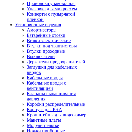
Проволока упаковочная
Упаковка для микросхем
Конверты с пузырчатой
пленкой
Установочные изделия
Амортизаторы
Батарейные отсеки
Вилки электрические
Втулки под транзисторы
Втулки проходные
Выключатели
Держатели предохранителей
Заглушки для кабельных
вводов
Кабельные вводы
Кабельные вводы с
вентиляцией
Клапаны выравнивания
давления
Коробки распределительные
Корпуса для РЭА
Кронштейны для видеокамер
Макетные платы
Модули пельтье
Ножки приборные