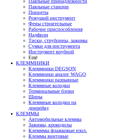
Паяльные принадлежности
Паяльные станции
Пинцеты
Режущий инструмент
Фены строительные
Рабочие приспособления
Надфили
Тиски, струбцины, зажимы
Сумки для инструмента
Инструмент врубной
Ещё
КЛЕММНИКИ
Клеммники DEGSON
Клеммники аналог WAGO
Клеммники разрывные
Клеммные колодки
Терминальные блоки
Шины
Клеммные колодки на
динрейку
КЛЕММЫ
Автомобильные клеммы
Зажимы, крокодилы
Клемммы флажковые изол.
Клеммы винтовые