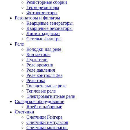
Резисторные сборки
Терморезисторы
Фоторезисторы
Резонаторы и фильтры
Кварцевые генераторы
Кварцевые резонаторы
Линии задержки
Сетевые фильтры
Реле
Колодки для реле
Контакторы
Пускатели
Реле времени
Реле давления
Реле контроля фаз
Реле тока
Твердотельные реле
Тепловые реле
Электромагнитные реле
Складское оборудование
Ячейки наборные
Счетчики
Счетчики Гейгера
Счетчики импульсов
Счетчики моточасов