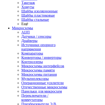
Такелаж
Хомуты
Шайбы изоляционные
Шайбы пластиковые
Шайбы стальные
Ещё
Микросхемы
АЦП
Датчики / сенсоры
Драйверы
Источники опорного
напряжения
Компараторы
Конверторы / инверторы
Контроллеры
Микросхемы интерфейсов
Микросхемы памяти
Микросхемы питания
Мультиплексоры
Операционные усилители
Отечественные микросхемы
Панельки для микросхем
Переключатели /
коммутаторы
Преобразователи Э.В.