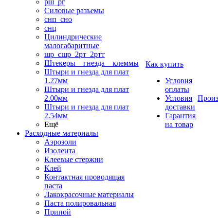
рш_рг
Силовые разъемы
снп_сно
снц
Цилиндрические
малогабаритные
шр_сшр_2рт_2ртт
Штекеры _ гнезда _ клеммы
Как купить
Штыри и гнезда для плат
1.27мм
Условия
Штыри и гнезда для плат
оплаты
2.00мм
Условия
Произ
Штыри и гнезда для плат
доставки
2.54мм
Гарантия
Ещё
на товар
Расходные материалы
Аэрозоли
Изолента
Клеевые стержни
Клей
Контактная проводящая
паста
Лакокрасочные материалы
Паста полировальная
Припой