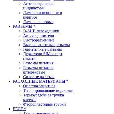
Антивандальные
индикаторы
Лампочки неоновые в
корпусе
Лампы неоновые
РАЗЪЕМЫ *
D-SUB переходники
Авт. соединители
Быстроразъемные
Высокочастотные разъемы
Герметичные разъемы
Держатели SIM и карт
памяти
Разъемы питания
Разъемы питания
штырьковые
Силовые разъемы
РАСХОДНЫЕ МАТЕРИАЛЫ *
Оплетка защитная
Теплопроводящие подложки
Термоусадочная трубка
клеевая
Фторопластовые трубки
РЕЛЕ *
Твердотельные реле