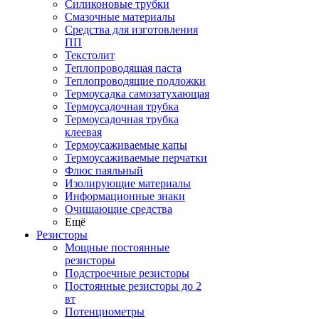
Силиконовые трубки
Смазочные материалы
Средства для изготовления
ПП
Текстолит
Теплопроводящая паста
Теплопроводящие подложки
Термоусадка самозатухающая
Термоусадочная трубка
Термоусадочная трубка
клеевая
Термоусаживаемые капы
Термоусаживаемые перчатки
Флюс паяльный
Изолирующие материалы
Информационные знаки
Очищающие средства
Ещё
Резисторы
Мощные постоянные
резисторы
Подстроечные резисторы
Постоянные резисторы до 2
вт
Потенциометры