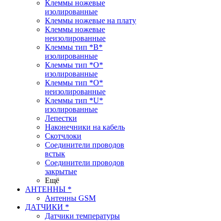
Клеммы ножевые
изолированные
Клеммы ножевые на плату
Клеммы ножевые
неизолированные
Клеммы тип *B*
изолированные
Клеммы тип *O*
изолированные
Клеммы тип *O*
неизолированные
Клеммы тип *U*
изолированные
Лепестки
Наконечники на кабель
Скотчлоки
Соединители проводов
встык
Соединители проводов
закрытые
Ещё
АНТЕННЫ *
Антенны GSM
ДАТЧИКИ *
Датчики температуры