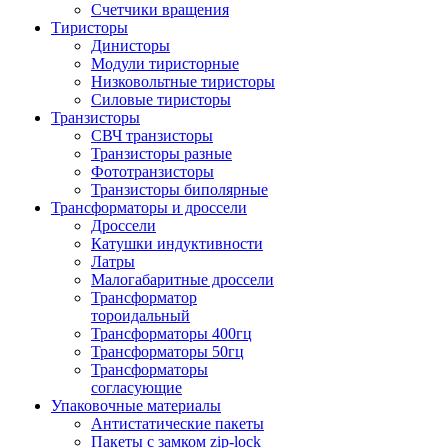
Счетчики вращения
Тиристоры
Динисторы
Модули тиристорные
Низковольтные тиристоры
Силовые тиристоры
Транзисторы
СВЧ транзисторы
Транзисторы разные
Фототранзисторы
Транзисторы биполярные
Трансформаторы и дроссели
Дроссели
Катушки индуктивности
Латры
Малогабаритные дроссели
Трансформатор
тороидальный
Трансформаторы 400гц
Трансформаторы 50гц
Трансформаторы
согласующие
Упаковочные материалы
Антистатические пакеты
Пакеты с замком zip-lock