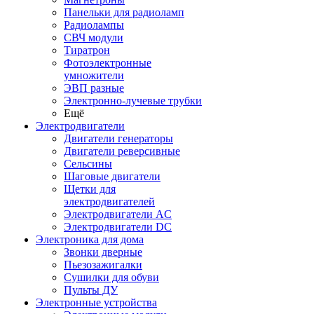
Панельки для радиоламп
Радиолампы
СВЧ модули
Тиратрон
Фотоэлектронные
умножители
ЭВП разные
Электронно-лучевые трубки
Ещё
Электродвигатели
Двигатели генераторы
Двигатели реверсивные
Сельсины
Шаговые двигатели
Щетки для
электродвигателей
Электродвигатели AC
Электродвигатели DC
Электроника для дома
Звонки дверные
Пьезозажигалки
Сушилки для обуви
Пульты ДУ
Электронные устройства