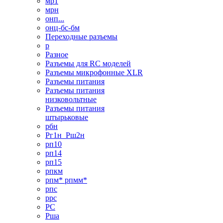
мр1
мрн
онп...
онц-бс-бм
Переходные разъемы
р
Разное
Разъемы для RC моделей
Разъемы микрофонные XLR
Разъемы питания
Разъемы питания
низковольтные
Разъемы питания
штырьковые
рбн
Рг1н_Рш2н
рп10
рп14
рп15
рпкм
рпм* рпмм*
рпс
ррс
РС
Рша