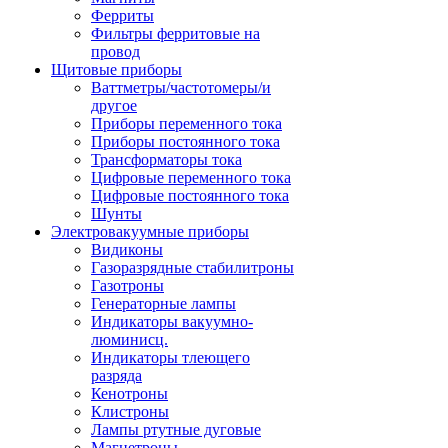
Ферриты
Фильтры ферритовые на
провод
Щитовые приборы
Ваттметры/частотомеры/и
другое
Приборы переменного тока
Приборы постоянного тока
Трансформаторы тока
Цифровые переменного тока
Цифровые постоянного тока
Шунты
Электровакуумные приборы
Видиконы
Газоразрядные стабилитроны
Газотроны
Генераторные лампы
Индикаторы вакуумно-
люминисц.
Индикаторы тлеющего
разряда
Кенотроны
Клистроны
Лампы ртутные дуговые
Магнетроны