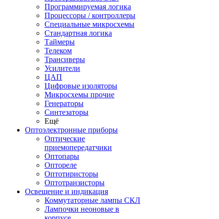
Программируемая логика
Процессоры / контроллеры
Специальные микросхемы
Стандартная логика
Таймеры
Телеком
Трансиверы
Усилители
ЦАП
Цифровые изоляторы
Микросхемы прочие
Генераторы
Синтезаторы
Ещё
Оптоэлектронные приборы
Оптические
приемопередатчики
Оптопары
Оптореле
Оптотиристоры
Оптотранзисторы
Освещение и индикация
Коммутаторные лампы СКЛ
Лампочки неоновые в
корпусе