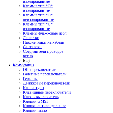
изолированные
Клеммы тип *O*
изолированные
Клеммы тип *O*
неизолированные
Клеммы тип *U*
изолированные
Клеммы флажковые изол.
Лепестки
Наконечники на кабель
Скотчлоки
Соединители проводов
встык
Ещё
Коммутация
DIP переключатели
Галетные переключатели
Герконы
Движковые переключатели
Клавиатуры
Клавишные переключатели
Ключ - выключатель
Кнопки GMSI
Кнопки антивандальные
Кнопки пьезо