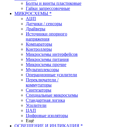
Болты и винты пластиковые
Гайки запрессовочные
МИКРОСХЕМЫ *
АЦП
Датчики / сенсоры
Драйверы
Источники опорного
напряжения
Компараторы
Контроллеры
Микросхемы интерфейсов
Микросхемы питания
Микросхемы прочие
Мультиплексоры
Операционные усилители
Переключатели /
коммутаторы
Синтезаторы
Специальные микросхемы
Стандартная логика
Усилители
ЦАП
Цифровые изоляторы
Ещё
ОСВЕЩЕНИЕ И ИНДИКАЦИЯ *