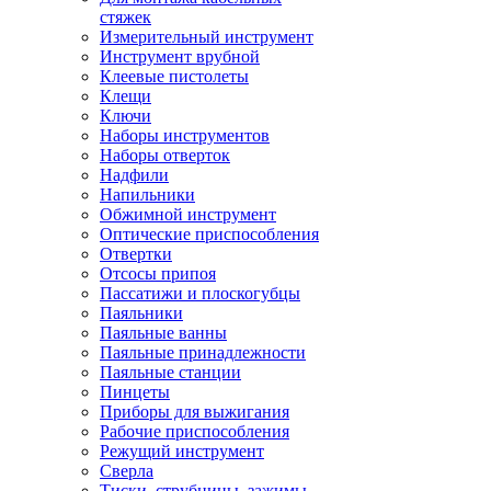
стяжек
Измерительный инструмент
Инструмент врубной
Клеевые пистолеты
Клещи
Ключи
Наборы инструментов
Наборы отверток
Надфили
Напильники
Обжимной инструмент
Оптические приспособления
Отвертки
Отсосы припоя
Пассатижи и плоскогубцы
Паяльники
Паяльные ванны
Паяльные принадлежности
Паяльные станции
Пинцеты
Приборы для выжигания
Рабочие приспособления
Режущий инструмент
Сверла
Тиски, струбцины, зажимы