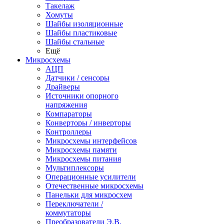
Такелаж
Хомуты
Шайбы изоляционные
Шайбы пластиковые
Шайбы стальные
Ещё
Микросхемы
АЦП
Датчики / сенсоры
Драйверы
Источники опорного
напряжения
Компараторы
Конверторы / инверторы
Контроллеры
Микросхемы интерфейсов
Микросхемы памяти
Микросхемы питания
Мультиплексоры
Операционные усилители
Отечественные микросхемы
Панельки для микросхем
Переключатели /
коммутаторы
Преобразователи Э.В.