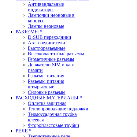
Антивандальные
индикаторы
Лампочки неоновые в
корпусе
Лампы неоновые
РАЗЪЕМЫ *
D-SUB переходники
Авт. соединители
Быстроразъемные
Высокочастотные разъемы
Герметичные разъемы
Держатели SIM и карт
памяти
Разъемы питания
Разъемы питания
штырьковые
Силовые разъемы
РАСХОДНЫЕ МАТЕРИАЛЫ *
Оплетка защитная
Теплопроводящие подложки
Термоусадочная трубка
клеевая
Фторопластовые трубки
РЕЛЕ *
Твердотельные реле