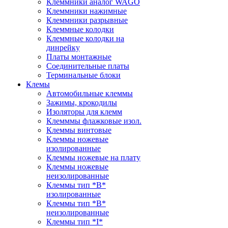
Клеммники аналог WAGO
Клеммники нажимные
Клеммники разрывные
Клеммные колодки
Клеммные колодки на
динрейку
Платы монтажные
Соединительные платы
Терминальные блоки
Клемы
Автомобильные клеммы
Зажимы, крокодилы
Изоляторы для клемм
Клемммы флажковые изол.
Клеммы винтовые
Клеммы ножевые
изолированные
Клеммы ножевые на плату
Клеммы ножевые
неизолированные
Клеммы тип *B*
изолированные
Клеммы тип *B*
неизолированные
Клеммы тип *I*