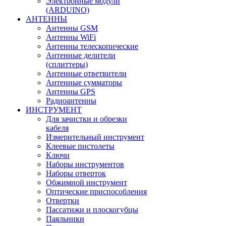
Электронные модули
(ARDUINO)
АНТЕННЫ
Антенны GSM
Антенны WiFi
Антенны телескопические
Антенные делители
(сплиттеры)
Антенные ответвители
Антенные сумматоры
Антенны GPS
Радиоантенны
ИНСТРУМЕНТ
Для зачистки и обрезки
кабеля
Измерительный инструмент
Клеевые пистолеты
Ключи
Наборы инструментов
Наборы отверток
Обжимной инструмент
Оптические приспособления
Отвертки
Пассатижи и плоскогубцы
Паяльники