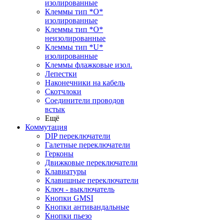
изолированные
Клеммы тип *O*
изолированные
Клеммы тип *O*
неизолированные
Клеммы тип *U*
изолированные
Клеммы флажковые изол.
Лепестки
Наконечники на кабель
Скотчлоки
Соединители проводов
встык
Ещё
Коммутация
DIP переключатели
Галетные переключатели
Герконы
Движковые переключатели
Клавиатуры
Клавишные переключатели
Ключ - выключатель
Кнопки GMSI
Кнопки антивандальные
Кнопки пьезо