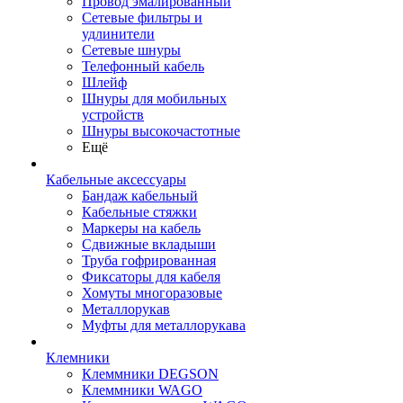
Провод эмалированный
Сетевые фильтры и
удлинители
Сетевые шнуры
Телефонный кабель
Шлейф
Шнуры для мобильных
устройств
Шнуры высокочастотные
Ещё
Кабельные аксессуары
Бандаж кабельный
Кабельные стяжки
Маркеры на кабель
Сдвижные вкладыши
Труба гофрированная
Фиксаторы для кабеля
Хомуты многоразовые
Металлорукав
Муфты для металлорукава
Клемники
Клеммники DEGSON
Клеммники WAGO