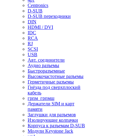
Centronics
D-SUB
D-SUB переходники
DIN
HDMI / DVI
IDC
RCA
RJ
SCSI
USB
Авт. соединители
Аудио разъемы
Быстроразъемные
Высокочастотные разъемы
Герметичные разъемы
Гнёзда под сверхплоский
кабель
грпм_грпмш
Держатели SIM и карт
памяти
Заглушки для разъемов
Изолирующие колпачки
Корпуса к разъемам D-SUB
Модули Keystone Jack