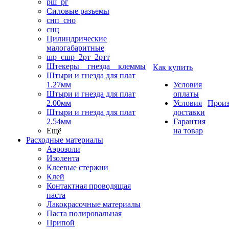
рш_рг
Силовые разъемы
снп_сно
снц
Цилиндрические
малогабаритные
шр_сшр_2рт_2ртт
Штекеры _ гнезда _ клеммы
Как купить
Штыри и гнезда для плат
1.27мм
Условия
Штыри и гнезда для плат
оплаты
2.00мм
Условия
Произ
Штыри и гнезда для плат
доставки
2.54мм
Гарантия
Ещё
на товар
Расходные материалы
Аэрозоли
Изолента
Клеевые стержни
Клей
Контактная проводящая
паста
Лакокрасочные материалы
Паста полировальная
Припой