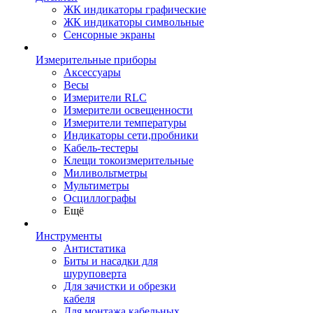
ЖК индикаторы графические
ЖК индикаторы символьные
Сенсорные экраны
Измерительные приборы
Аксессуары
Весы
Измерители RLC
Измерители освещенности
Измерители температуры
Индикаторы сети,пробники
Кабель-тестеры
Клещи токоизмерительные
Миливольтметры
Мультиметры
Осциллографы
Ещё
Инструменты
Антистатика
Биты и насадки для
шуруповерта
Для зачистки и обрезки
кабеля
Для монтажа кабельных