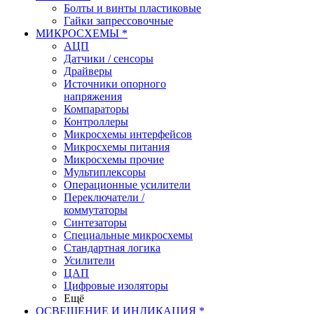
Болты и винты пластиковые
Гайки запрессовочные
МИКРОСХЕМЫ *
АЦП
Датчики / сенсоры
Драйверы
Источники опорного
напряжения
Компараторы
Контроллеры
Микросхемы интерфейсов
Микросхемы питания
Микросхемы прочие
Мультиплексоры
Операционные усилители
Переключатели /
коммутаторы
Синтезаторы
Специальные микросхемы
Стандартная логика
Усилители
ЦАП
Цифровые изоляторы
Ещё
ОСВЕЩЕНИЕ И ИНДИКАЦИЯ *