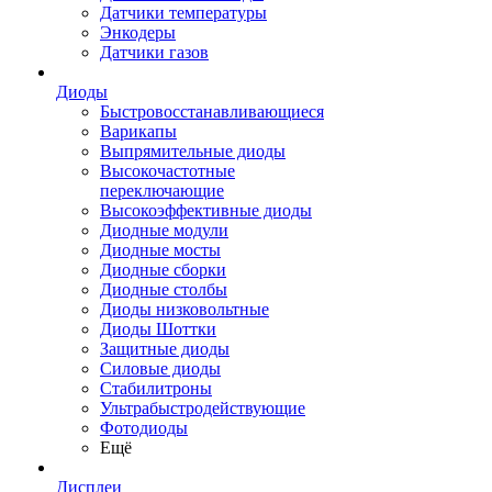
Датчики температуры
Энкодеры
Датчики газов
Диоды
Быстровосстанавливающиеся
Варикапы
Выпрямительные диоды
Высокочастотные
переключающие
Высокоэффективные диоды
Диодные модули
Диодные мосты
Диодные сборки
Диодные столбы
Диоды низковольтные
Диоды Шоттки
Защитные диоды
Силовые диоды
Стабилитроны
Ультрабыстродействующие
Фотодиоды
Ещё
Дисплеи