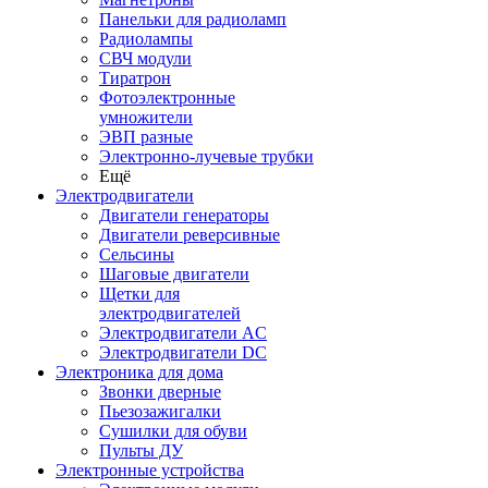
Панельки для радиоламп
Радиолампы
СВЧ модули
Тиратрон
Фотоэлектронные
умножители
ЭВП разные
Электронно-лучевые трубки
Ещё
Электродвигатели
Двигатели генераторы
Двигатели реверсивные
Сельсины
Шаговые двигатели
Щетки для
электродвигателей
Электродвигатели AC
Электродвигатели DC
Электроника для дома
Звонки дверные
Пьезозажигалки
Сушилки для обуви
Пульты ДУ
Электронные устройства