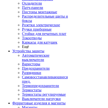
Охладители
Патч-панели
Пистоны монтажные
Распределительные щиты и
боксы
Розетки электрические
Ручки приборные
Стойки для печатных плат
Токоотводы
Каркасы для катушек
Ещё
Устройства защиты
Автоматические
выключатели
Варисторы
Предохранители
Разрядники
Самовосстанавливающиеся
пред.
Термопредохранители
Термостаты
Термостаты регулируемые
Выключатели нагрузки
Ферритовые изделия и магниты
Магниты