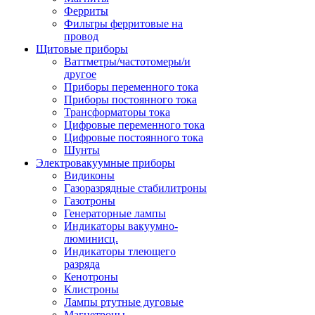
Ферриты
Фильтры ферритовые на
провод
Щитовые приборы
Ваттметры/частотомеры/и
другое
Приборы переменного тока
Приборы постоянного тока
Трансформаторы тока
Цифровые переменного тока
Цифровые постоянного тока
Шунты
Электровакуумные приборы
Видиконы
Газоразрядные стабилитроны
Газотроны
Генераторные лампы
Индикаторы вакуумно-
люминисц.
Индикаторы тлеющего
разряда
Кенотроны
Клистроны
Лампы ртутные дуговые
Магнетроны