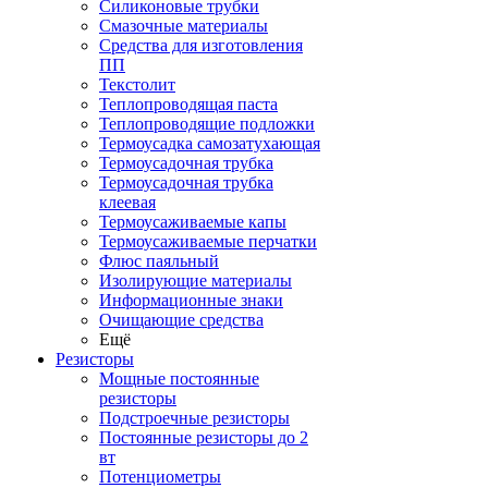
Силиконовые трубки
Смазочные материалы
Средства для изготовления
ПП
Текстолит
Теплопроводящая паста
Теплопроводящие подложки
Термоусадка самозатухающая
Термоусадочная трубка
Термоусадочная трубка
клеевая
Термоусаживаемые капы
Термоусаживаемые перчатки
Флюс паяльный
Изолирующие материалы
Информационные знаки
Очищающие средства
Ещё
Резисторы
Мощные постоянные
резисторы
Подстроечные резисторы
Постоянные резисторы до 2
вт
Потенциометры