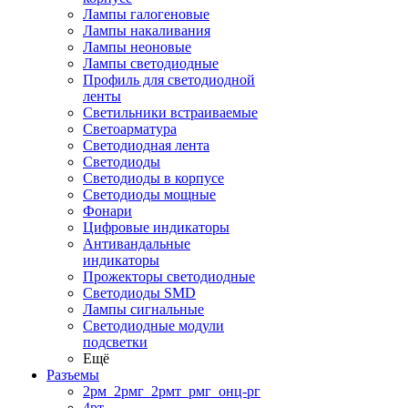
Лампы галогеновые
Лампы накаливания
Лампы неоновые
Лампы светодиодные
Профиль для светодиодной
ленты
Светильники встраиваемые
Светоарматура
Светодиодная лента
Светодиоды
Светодиоды в корпусе
Светодиоды мощные
Фонари
Цифровые индикаторы
Антивандальные
индикаторы
Прожекторы светодиодные
Светодиоды SMD
Лампы сигнальные
Светодиодные модули
подсветки
Ещё
Разъемы
2рм_2рмг_2рмт_рмг_онц-рг
4рт