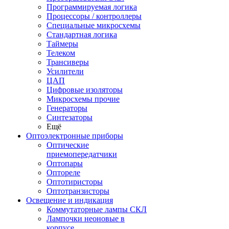
Программируемая логика
Процессоры / контроллеры
Специальные микросхемы
Стандартная логика
Таймеры
Телеком
Трансиверы
Усилители
ЦАП
Цифровые изоляторы
Микросхемы прочие
Генераторы
Синтезаторы
Ещё
Оптоэлектронные приборы
Оптические
приемопередатчики
Оптопары
Оптореле
Оптотиристоры
Оптотранзисторы
Освещение и индикация
Коммутаторные лампы СКЛ
Лампочки неоновые в
корпусе