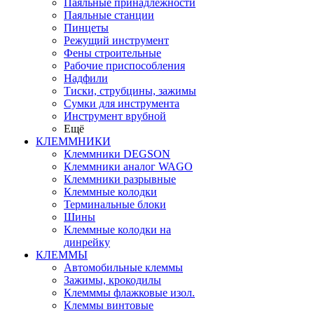
Паяльные принадлежности
Паяльные станции
Пинцеты
Режущий инструмент
Фены строительные
Рабочие приспособления
Надфили
Тиски, струбцины, зажимы
Сумки для инструмента
Инструмент врубной
Ещё
КЛЕММНИКИ
Клеммники DEGSON
Клеммники аналог WAGO
Клеммники разрывные
Клеммные колодки
Терминальные блоки
Шины
Клеммные колодки на
динрейку
КЛЕММЫ
Автомобильные клеммы
Зажимы, крокодилы
Клемммы флажковые изол.
Клеммы винтовые