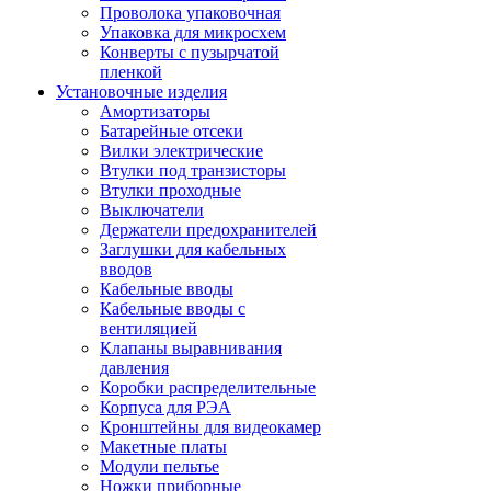
Проволока упаковочная
Упаковка для микросхем
Конверты с пузырчатой
пленкой
Установочные изделия
Амортизаторы
Батарейные отсеки
Вилки электрические
Втулки под транзисторы
Втулки проходные
Выключатели
Держатели предохранителей
Заглушки для кабельных
вводов
Кабельные вводы
Кабельные вводы с
вентиляцией
Клапаны выравнивания
давления
Коробки распределительные
Корпуса для РЭА
Кронштейны для видеокамер
Макетные платы
Модули пельтье
Ножки приборные