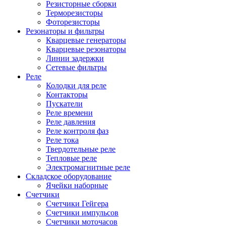
Резисторные сборки
Терморезисторы
Фоторезисторы
Резонаторы и фильтры
Кварцевые генераторы
Кварцевые резонаторы
Линии задержки
Сетевые фильтры
Реле
Колодки для реле
Контакторы
Пускатели
Реле времени
Реле давления
Реле контроля фаз
Реле тока
Твердотельные реле
Тепловые реле
Электромагнитные реле
Складское оборудование
Ячейки наборные
Счетчики
Счетчики Гейгера
Счетчики импульсов
Счетчики моточасов