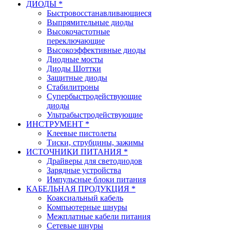
ДИОДЫ *
Быстровосстанавливающиеся
Выпрямительные диоды
Высокочастотные
переключающие
Высокоэффективные диоды
Диодные мосты
Диоды Шоттки
Защитные диоды
Стабилитроны
Супербыстродействующие
диоды
Ультрабыстродействующие
ИНСТРУМЕНТ *
Клеевые пистолеты
Тиски, струбцины, зажимы
ИСТОЧНИКИ ПИТАНИЯ *
Драйверы для светодиодов
Зарядные устройства
Импульсные блоки питания
КАБЕЛЬНАЯ ПРОДУКЦИЯ *
Коаксиальный кабель
Компьютерные шнуры
Межплатные кабели питания
Сетевые шнуры