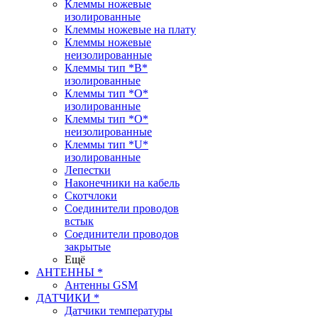
Клеммы ножевые
изолированные
Клеммы ножевые на плату
Клеммы ножевые
неизолированные
Клеммы тип *B*
изолированные
Клеммы тип *O*
изолированные
Клеммы тип *O*
неизолированные
Клеммы тип *U*
изолированные
Лепестки
Наконечники на кабель
Скотчлоки
Соединители проводов
встык
Соединители проводов
закрытые
Ещё
АНТЕННЫ *
Антенны GSM
ДАТЧИКИ *
Датчики температуры