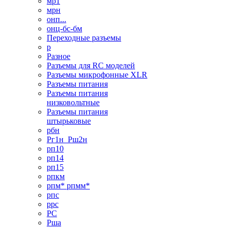
мр1
мрн
онп...
онц-бс-бм
Переходные разъемы
р
Разное
Разъемы для RC моделей
Разъемы микрофонные XLR
Разъемы питания
Разъемы питания
низковольтные
Разъемы питания
штырьковые
рбн
Рг1н_Рш2н
рп10
рп14
рп15
рпкм
рпм* рпмм*
рпс
ррс
РС
Рша