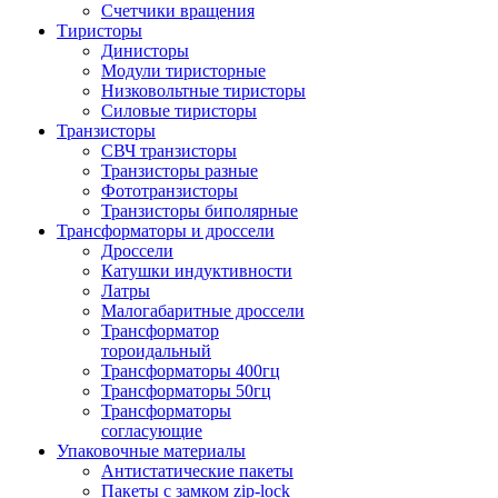
Счетчики вращения
Тиристоры
Динисторы
Модули тиристорные
Низковольтные тиристоры
Силовые тиристоры
Транзисторы
СВЧ транзисторы
Транзисторы разные
Фототранзисторы
Транзисторы биполярные
Трансформаторы и дроссели
Дроссели
Катушки индуктивности
Латры
Малогабаритные дроссели
Трансформатор
тороидальный
Трансформаторы 400гц
Трансформаторы 50гц
Трансформаторы
согласующие
Упаковочные материалы
Антистатические пакеты
Пакеты с замком zip-lock