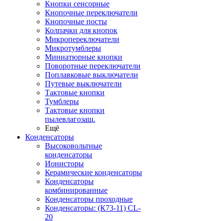
Кнопки сенсорные
Кнопочные переключатели
Кнопочные посты
Колпачки для кнопок
Микропереключатели
Микротумблеры
Миниатюрные кнопки
Поворотные переключатели
Поплавковые выключатели
Путевые выключатели
Тактовые кнопки
Тумблеры
Тактовые кнопки
пылевлагозащ.
Ещё
Конденсаторы
Высоковольтные
конденсаторы
Ионисторы
Керамические конденсаторы
Конденсаторы
комбинированные
Конденсаторы проходные
Конденсаторы: (К73-11) CL-
20