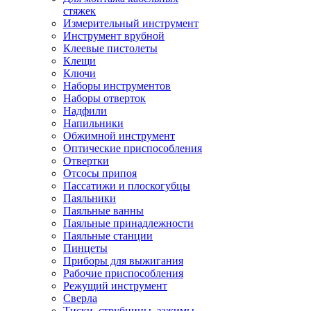
стяжек
Измерительный инструмент
Инструмент врубной
Клеевые пистолеты
Клещи
Ключи
Наборы инструментов
Наборы отверток
Надфили
Напильники
Обжимной инструмент
Оптические приспособления
Отвертки
Отсосы припоя
Пассатижи и плоскогубцы
Паяльники
Паяльные ванны
Паяльные принадлежности
Паяльные станции
Пинцеты
Приборы для выжигания
Рабочие приспособления
Режущий инструмент
Сверла
Тиски, струбцины, зажимы