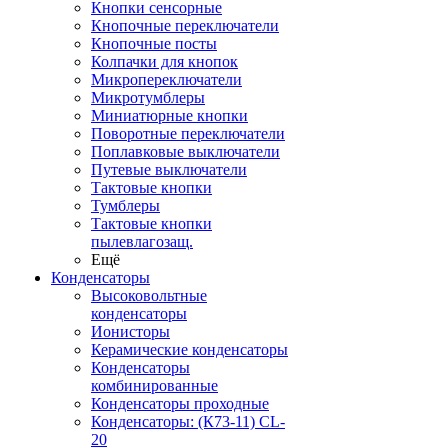
Кнопки сенсорные
Кнопочные переключатели
Кнопочные посты
Колпачки для кнопок
Микропереключатели
Микротумблеры
Миниатюрные кнопки
Поворотные переключатели
Поплавковые выключатели
Путевые выключатели
Тактовые кнопки
Тумблеры
Тактовые кнопки
пылевлагозащ.
Ещё
Конденсаторы
Высоковольтные
конденсаторы
Ионисторы
Керамические конденсаторы
Конденсаторы
комбинированные
Конденсаторы проходные
Конденсаторы: (К73-11) CL-
20