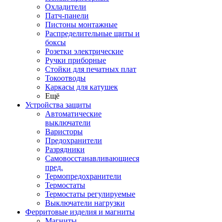
Охладители
Патч-панели
Пистоны монтажные
Распределительные щиты и
боксы
Розетки электрические
Ручки приборные
Стойки для печатных плат
Токоотводы
Каркасы для катушек
Ещё
Устройства защиты
Автоматические
выключатели
Варисторы
Предохранители
Разрядники
Самовосстанавливающиеся
пред.
Термопредохранители
Термостаты
Термостаты регулируемые
Выключатели нагрузки
Ферритовые изделия и магниты
Магниты