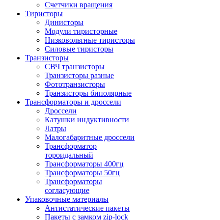
Счетчики вращения
Тиристоры
Динисторы
Модули тиристорные
Низковольтные тиристоры
Силовые тиристоры
Транзисторы
СВЧ транзисторы
Транзисторы разные
Фототранзисторы
Транзисторы биполярные
Трансформаторы и дроссели
Дроссели
Катушки индуктивности
Латры
Малогабаритные дроссели
Трансформатор
тороидальный
Трансформаторы 400гц
Трансформаторы 50гц
Трансформаторы
согласующие
Упаковочные материалы
Антистатические пакеты
Пакеты с замком zip-lock