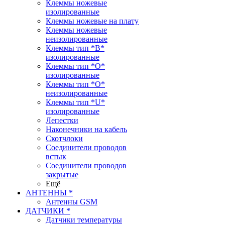
Клеммы ножевые
изолированные
Клеммы ножевые на плату
Клеммы ножевые
неизолированные
Клеммы тип *B*
изолированные
Клеммы тип *O*
изолированные
Клеммы тип *O*
неизолированные
Клеммы тип *U*
изолированные
Лепестки
Наконечники на кабель
Скотчлоки
Соединители проводов
встык
Соединители проводов
закрытые
Ещё
АНТЕННЫ *
Антенны GSM
ДАТЧИКИ *
Датчики температуры