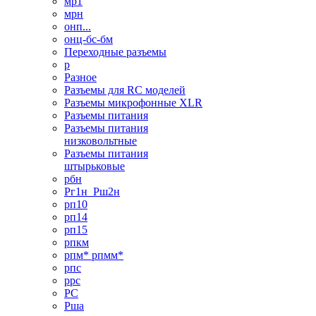
мр1
мрн
онп...
онц-бс-бм
Переходные разъемы
р
Разное
Разъемы для RC моделей
Разъемы микрофонные XLR
Разъемы питания
Разъемы питания
низковольтные
Разъемы питания
штырьковые
рбн
Рг1н_Рш2н
рп10
рп14
рп15
рпкм
рпм* рпмм*
рпс
ррс
РС
Рша