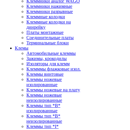
Клеммники аналог WAGO
Клеммники нажимные
Клеммники разрывные
Клеммные колодки
Клеммные колодки на
динрейку
Платы монтажные
Соединительные платы
Терминальные блоки
Клемы
Автомобильные клеммы
Зажимы, крокодилы
Изоляторы для клемм
Клемммы флажковые изол.
Клеммы винтовые
Клеммы ножевые
изолированные
Клеммы ножевые на плату
Клеммы ножевые
неизолированные
Клеммы тип *B*
изолированные
Клеммы тип *B*
неизолированные
Клеммы тип *I*