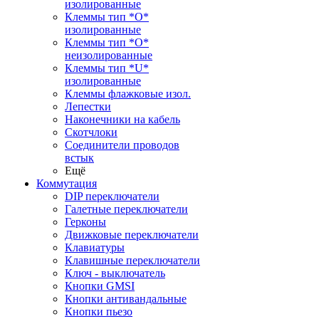
изолированные
Клеммы тип *O*
изолированные
Клеммы тип *O*
неизолированные
Клеммы тип *U*
изолированные
Клеммы флажковые изол.
Лепестки
Наконечники на кабель
Скотчлоки
Соединители проводов
встык
Ещё
Коммутация
DIP переключатели
Галетные переключатели
Герконы
Движковые переключатели
Клавиатуры
Клавишные переключатели
Ключ - выключатель
Кнопки GMSI
Кнопки антивандальные
Кнопки пьезо