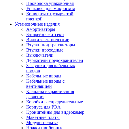
Проволока упаковочная
Упаковка для микросхем
Конверты с пузырчатой
пленкой
Установочные изделия
Амортизаторы
Батарейные отсеки
Вилки электрические
Втулки под транзисторы
Втулки проходные
Выключатели
Держатели предохранителей
Заглушки для кабельных
вводов
Кабельные вводы
Кабельные вводы с
вентиляцией
Клапаны выравнивания
давления
Коробки распределительные
Корпуса для РЭА
Кронштейны для видеокамер
Макетные платы
Модули пельтье
Ножки приборные