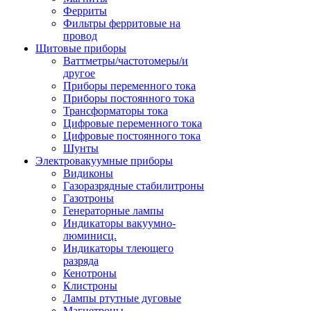
Ферриты
Фильтры ферритовые на
провод
Щитовые приборы
Ваттметры/частотомеры/и
другое
Приборы переменного тока
Приборы постоянного тока
Трансформаторы тока
Цифровые переменного тока
Цифровые постоянного тока
Шунты
Электровакуумные приборы
Видиконы
Газоразрядные стабилитроны
Газотроны
Генераторные лампы
Индикаторы вакуумно-
люминисц.
Индикаторы тлеющего
разряда
Кенотроны
Клистроны
Лампы ртутные дуговые
Магнетроны