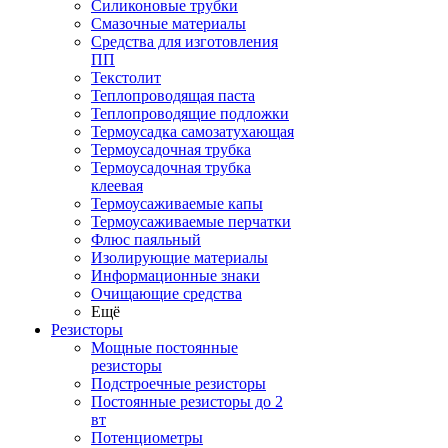
Силиконовые трубки
Смазочные материалы
Средства для изготовления
ПП
Текстолит
Теплопроводящая паста
Теплопроводящие подложки
Термоусадка самозатухающая
Термоусадочная трубка
Термоусадочная трубка
клеевая
Термоусаживаемые капы
Термоусаживаемые перчатки
Флюс паяльный
Изолирующие материалы
Информационные знаки
Очищающие средства
Ещё
Резисторы
Мощные постоянные
резисторы
Подстроечные резисторы
Постоянные резисторы до 2
вт
Потенциометры