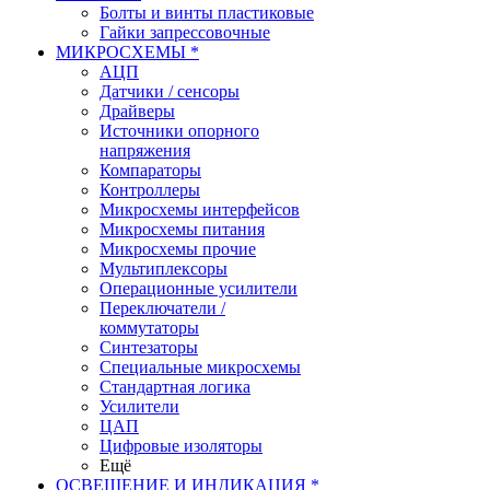
Болты и винты пластиковые
Гайки запрессовочные
МИКРОСХЕМЫ *
АЦП
Датчики / сенсоры
Драйверы
Источники опорного
напряжения
Компараторы
Контроллеры
Микросхемы интерфейсов
Микросхемы питания
Микросхемы прочие
Мультиплексоры
Операционные усилители
Переключатели /
коммутаторы
Синтезаторы
Специальные микросхемы
Стандартная логика
Усилители
ЦАП
Цифровые изоляторы
Ещё
ОСВЕЩЕНИЕ И ИНДИКАЦИЯ *