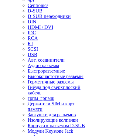
Centronics
D-SUB
D-SUB переходники
DIN
HDMI / DVI
IDC
RCA
RJ
SCSI
USB
Авт. соединители
Аудио разъемы
Быстроразъемные
Высокочастотные разъемы
Герметичные разъемы
Гнёзда под сверхплоский
кабель
грпм_грпмш
Держатели SIM и карт
памяти
Заглушки для разъемов
Изолирующие колпачки
Корпуса к разъемам D-SUB
Модули Keystone Jack