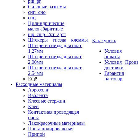
рш_рг
Силовые разъемы
снп_сно
снц
Цилиндрические
малогабаритные
шр_сшр_2рт_2ртт
Штекеры _ гнезда _ клеммы
Как купить
Штыри и гнезда для плат
1.27мм
Условия
Штыри и гнезда для плат
оплаты
2.00мм
Условия
Произ
Штыри и гнезда для плат
доставки
2.54мм
Гарантия
Ещё
на товар
Расходные материалы
Аэрозоли
Изолента
Клеевые стержни
Клей
Контактная проводящая
паста
Лакокрасочные материалы
Паста полировальная
Припой