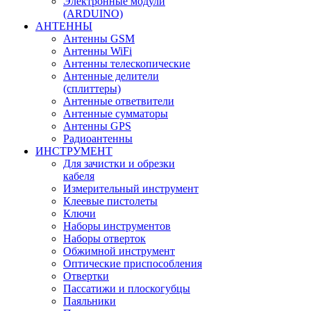
Электронные модули
(ARDUINO)
АНТЕННЫ
Антенны GSM
Антенны WiFi
Антенны телескопические
Антенные делители
(сплиттеры)
Антенные ответвители
Антенные сумматоры
Антенны GPS
Радиоантенны
ИНСТРУМЕНТ
Для зачистки и обрезки
кабеля
Измерительный инструмент
Клеевые пистолеты
Ключи
Наборы инструментов
Наборы отверток
Обжимной инструмент
Оптические приспособления
Отвертки
Пассатижи и плоскогубцы
Паяльники