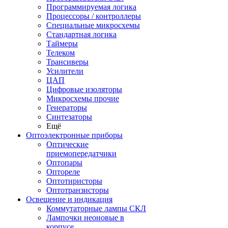
Программируемая логика
Процессоры / контроллеры
Специальные микросхемы
Стандартная логика
Таймеры
Телеком
Трансиверы
Усилители
ЦАП
Цифровые изоляторы
Микросхемы прочие
Генераторы
Синтезаторы
Ещё
Оптоэлектронные приборы
Оптические
приемопередатчики
Оптопары
Оптореле
Оптотиристоры
Оптотранзисторы
Освещение и индикация
Коммутаторные лампы СКЛ
Лампочки неоновые в
корпусе