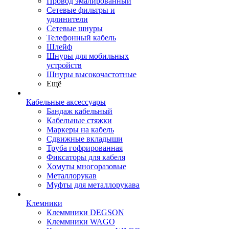
Провод эмалированный
Сетевые фильтры и
удлинители
Сетевые шнуры
Телефонный кабель
Шлейф
Шнуры для мобильных
устройств
Шнуры высокочастотные
Ещё
Кабельные аксессуары
Бандаж кабельный
Кабельные стяжки
Маркеры на кабель
Сдвижные вкладыши
Труба гофрированная
Фиксаторы для кабеля
Хомуты многоразовые
Металлорукав
Муфты для металлорукава
Клемники
Клеммники DEGSON
Клеммники WAGO