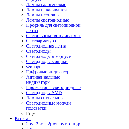
Лампы галогеновые
Лампы накаливания
Лампы неоновые
Лампы светодиодные
Профиль для светодиодной
ленты
Светильники встраиваемые
Светоарматура
Светодиодная лента
Светодиоды
Светодиоды в корпусе
Светодиоды мощные
Фонари
Цифровые индикаторы
Антивандальные
индикаторы
Прожекторы светодиодные
Светодиоды SMD
Лампы сигнальные
Светодиодные модули
подсветки
Ещё
Разъемы
2рм_2рмг_2рмт_рмг_онц-рг
4рт