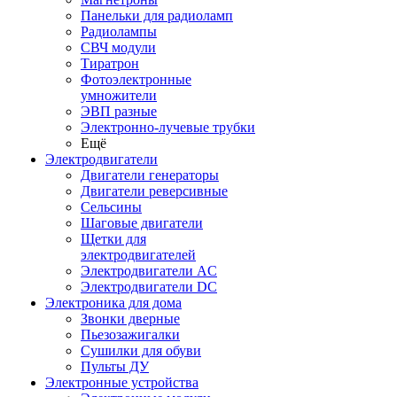
Панельки для радиоламп
Радиолампы
СВЧ модули
Тиратрон
Фотоэлектронные
умножители
ЭВП разные
Электронно-лучевые трубки
Ещё
Электродвигатели
Двигатели генераторы
Двигатели реверсивные
Сельсины
Шаговые двигатели
Щетки для
электродвигателей
Электродвигатели AC
Электродвигатели DC
Электроника для дома
Звонки дверные
Пьезозажигалки
Сушилки для обуви
Пульты ДУ
Электронные устройства