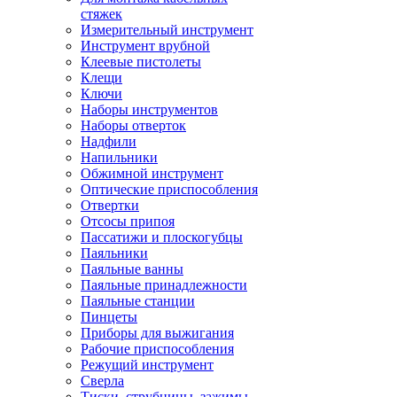
стяжек
Измерительный инструмент
Инструмент врубной
Клеевые пистолеты
Клещи
Ключи
Наборы инструментов
Наборы отверток
Надфили
Напильники
Обжимной инструмент
Оптические приспособления
Отвертки
Отсосы припоя
Пассатижи и плоскогубцы
Паяльники
Паяльные ванны
Паяльные принадлежности
Паяльные станции
Пинцеты
Приборы для выжигания
Рабочие приспособления
Режущий инструмент
Сверла
Тиски, струбцины, зажимы