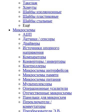
Такелаж
Хомуты
Шайбы изоляционные
Шайбы пластиковые
Шайбы стальные
Ещё
Микросхемы
АЦП
Датчики / сенсоры
Драйверы
Источники опорного
напряжения
Компараторы
Конверторы / инверторы
Контроллеры
Микросхемы интерфейсов
Микросхемы памяти
Микросхемы питания
Мультиплексоры
Операционные усилители
Отечественные микросхемы
Панельки для микросхем
Переключатели /
коммутаторы
Преобразователи Э.В.