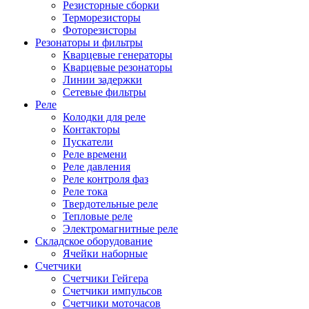
Резисторные сборки
Терморезисторы
Фоторезисторы
Резонаторы и фильтры
Кварцевые генераторы
Кварцевые резонаторы
Линии задержки
Сетевые фильтры
Реле
Колодки для реле
Контакторы
Пускатели
Реле времени
Реле давления
Реле контроля фаз
Реле тока
Твердотельные реле
Тепловые реле
Электромагнитные реле
Складское оборудование
Ячейки наборные
Счетчики
Счетчики Гейгера
Счетчики импульсов
Счетчики моточасов