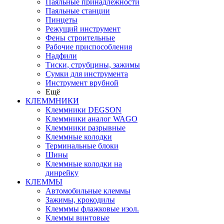
Паяльные принадлежности
Паяльные станции
Пинцеты
Режущий инструмент
Фены строительные
Рабочие приспособления
Надфили
Тиски, струбцины, зажимы
Сумки для инструмента
Инструмент врубной
Ещё
КЛЕММНИКИ
Клеммники DEGSON
Клеммники аналог WAGO
Клеммники разрывные
Клеммные колодки
Терминальные блоки
Шины
Клеммные колодки на
динрейку
КЛЕММЫ
Автомобильные клеммы
Зажимы, крокодилы
Клемммы флажковые изол.
Клеммы винтовые