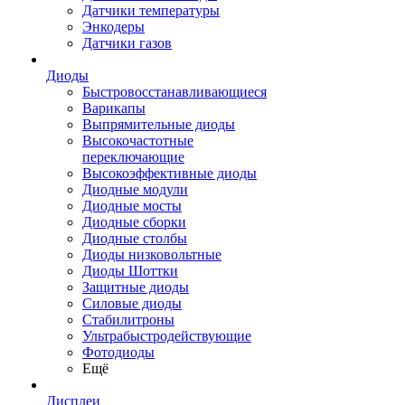
Датчики температуры
Энкодеры
Датчики газов
Диоды
Быстровосстанавливающиеся
Варикапы
Выпрямительные диоды
Высокочастотные
переключающие
Высокоэффективные диоды
Диодные модули
Диодные мосты
Диодные сборки
Диодные столбы
Диоды низковольтные
Диоды Шоттки
Защитные диоды
Силовые диоды
Стабилитроны
Ультрабыстродействующие
Фотодиоды
Ещё
Дисплеи