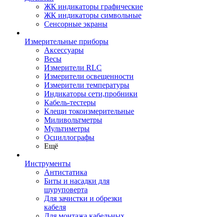
ЖК индикаторы графические
ЖК индикаторы символьные
Сенсорные экраны
Измерительные приборы
Аксессуары
Весы
Измерители RLC
Измерители освещенности
Измерители температуры
Индикаторы сети,пробники
Кабель-тестеры
Клещи токоизмерительные
Миливольтметры
Мультиметры
Осциллографы
Ещё
Инструменты
Антистатика
Биты и насадки для
шуруповерта
Для зачистки и обрезки
кабеля
Для монтажа кабельных