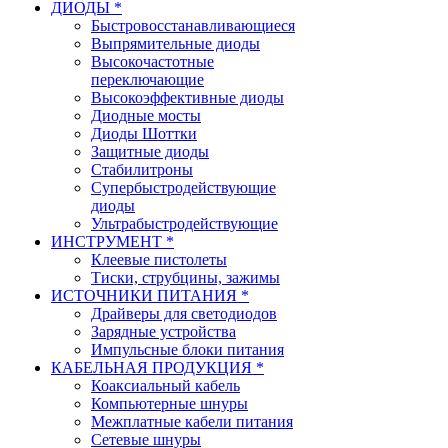
ДИОДЫ *
Быстровосстанавливающиеся
Выпрямительные диоды
Высокочастотные
переключающие
Высокоэффективные диоды
Диодные мосты
Диоды Шоттки
Защитные диоды
Стабилитроны
Супербыстродействующие
диоды
Ультрабыстродействующие
ИНСТРУМЕНТ *
Клеевые пистолеты
Тиски, струбцины, зажимы
ИСТОЧНИКИ ПИТАНИЯ *
Драйверы для светодиодов
Зарядные устройства
Импульсные блоки питания
КАБЕЛЬНАЯ ПРОДУКЦИЯ *
Коаксиальный кабель
Компьютерные шнуры
Межплатные кабели питания
Сетевые шнуры