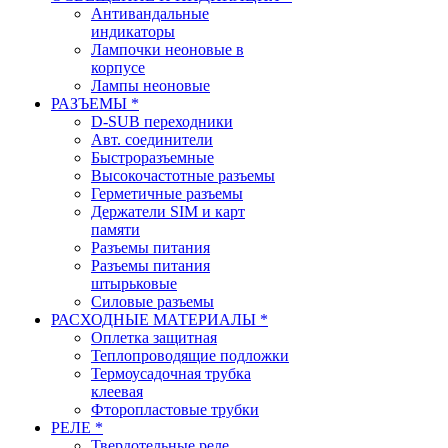
Антивандальные
индикаторы
Лампочки неоновые в
корпусе
Лампы неоновые
РАЗЪЕМЫ *
D-SUB переходники
Авт. соединители
Быстроразъемные
Высокочастотные разъемы
Герметичные разъемы
Держатели SIM и карт
памяти
Разъемы питания
Разъемы питания
штырьковые
Силовые разъемы
РАСХОДНЫЕ МАТЕРИАЛЫ *
Оплетка защитная
Теплопроводящие подложки
Термоусадочная трубка
клеевая
Фторопластовые трубки
РЕЛЕ *
Твердотельные реле