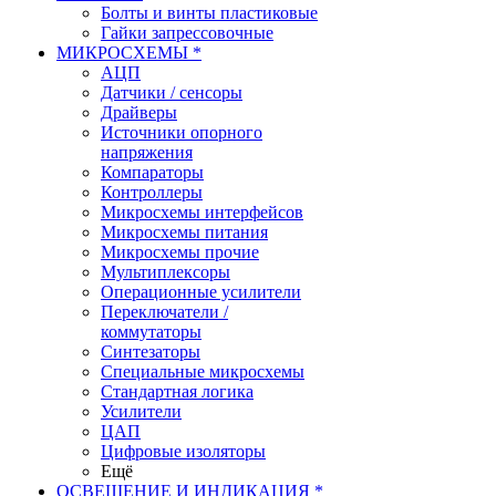
Болты и винты пластиковые
Гайки запрессовочные
МИКРОСХЕМЫ *
АЦП
Датчики / сенсоры
Драйверы
Источники опорного
напряжения
Компараторы
Контроллеры
Микросхемы интерфейсов
Микросхемы питания
Микросхемы прочие
Мультиплексоры
Операционные усилители
Переключатели /
коммутаторы
Синтезаторы
Специальные микросхемы
Стандартная логика
Усилители
ЦАП
Цифровые изоляторы
Ещё
ОСВЕЩЕНИЕ И ИНДИКАЦИЯ *