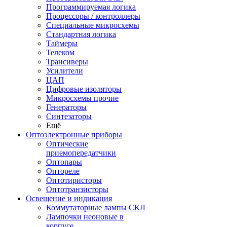
Программируемая логика
Процессоры / контроллеры
Специальные микросхемы
Стандартная логика
Таймеры
Телеком
Трансиверы
Усилители
ЦАП
Цифровые изоляторы
Микросхемы прочие
Генераторы
Синтезаторы
Ещё
Оптоэлектронные приборы
Оптические
приемопередатчики
Оптопары
Оптореле
Оптотиристоры
Оптотранзисторы
Освещение и индикация
Коммутаторные лампы СКЛ
Лампочки неоновые в
корпусе