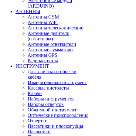
Электронные модули
(ARDUINO)
АНТЕННЫ
Антенны GSM
Антенны WiFi
Антенны телескопические
Антенные делители
(сплиттеры)
Антенные ответвители
Антенные сумматоры
Антенны GPS
Радиоантенны
ИНСТРУМЕНТ
Для зачистки и обрезки
кабеля
Измерительный инструмент
Клеевые пистолеты
Ключи
Наборы инструментов
Наборы отверток
Обжимной инструмент
Оптические приспособления
Отвертки
Пассатижи и плоскогубцы
Паяльники