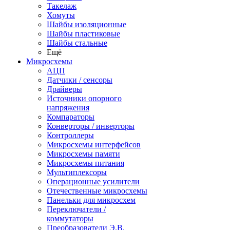
Такелаж
Хомуты
Шайбы изоляционные
Шайбы пластиковые
Шайбы стальные
Ещё
Микросхемы
АЦП
Датчики / сенсоры
Драйверы
Источники опорного
напряжения
Компараторы
Конверторы / инверторы
Контроллеры
Микросхемы интерфейсов
Микросхемы памяти
Микросхемы питания
Мультиплексоры
Операционные усилители
Отечественные микросхемы
Панельки для микросхем
Переключатели /
коммутаторы
Преобразователи Э.В.