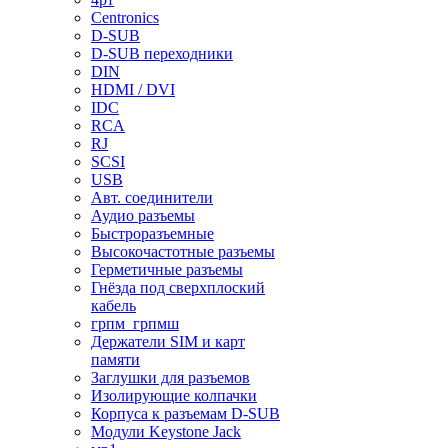
Centronics
D-SUB
D-SUB переходники
DIN
HDMI / DVI
IDC
RCA
RJ
SCSI
USB
Авт. соединители
Аудио разъемы
Быстроразъемные
Высокочастотные разъемы
Герметичные разъемы
Гнёзда под сверхплоский
кабель
грпм_грпмш
Держатели SIM и карт
памяти
Заглушки для разъемов
Изолирующие колпачки
Корпуса к разъемам D-SUB
Модули Keystone Jack