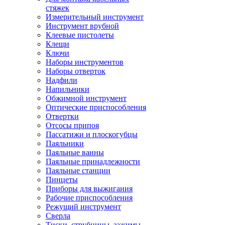
стяжек
Измерительный инструмент
Инструмент врубной
Клеевые пистолеты
Клещи
Ключи
Наборы инструментов
Наборы отверток
Надфили
Напильники
Обжимной инструмент
Оптические приспособления
Отвертки
Отсосы припоя
Пассатижи и плоскогубцы
Паяльники
Паяльные ванны
Паяльные принадлежности
Паяльные станции
Пинцеты
Приборы для выжигания
Рабочие приспособления
Режущий инструмент
Сверла
Тиски, струбцины, зажимы