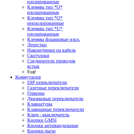
изолированные
Клеммы тип *O*
изолированные
Клеммы тип *O*
неизолированные
Клеммы тип *U*
изолированные
Клеммы флажковые изол.
Лепестки
Наконечники на кабель
Скотчлоки
Соединители проводов
встык
Ещё
Коммутация
DIP переключатели
Галетные переключатели
Герконы
Движковые переключатели
Клавиатуры
Клавишные переключатели
Ключ - выключатель
Кнопки GMSI
Кнопки антивандальные
Кнопки пьезо