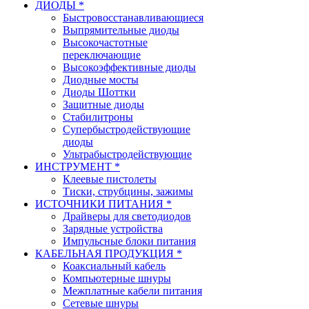
ДИОДЫ *
Быстровосстанавливающиеся
Выпрямительные диоды
Высокочастотные
переключающие
Высокоэффективные диоды
Диодные мосты
Диоды Шоттки
Защитные диоды
Стабилитроны
Супербыстродействующие
диоды
Ультрабыстродействующие
ИНСТРУМЕНТ *
Клеевые пистолеты
Тиски, струбцины, зажимы
ИСТОЧНИКИ ПИТАНИЯ *
Драйверы для светодиодов
Зарядные устройства
Импульсные блоки питания
КАБЕЛЬНАЯ ПРОДУКЦИЯ *
Коаксиальный кабель
Компьютерные шнуры
Межплатные кабели питания
Сетевые шнуры