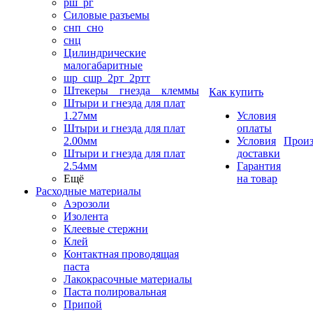
рш_рг
Силовые разъемы
снп_сно
снц
Цилиндрические
малогабаритные
шр_сшр_2рт_2ртт
Штекеры _ гнезда _ клеммы
Как купить
Штыри и гнезда для плат
1.27мм
Условия
Штыри и гнезда для плат
оплаты
2.00мм
Условия
Произ
Штыри и гнезда для плат
доставки
2.54мм
Гарантия
Ещё
на товар
Расходные материалы
Аэрозоли
Изолента
Клеевые стержни
Клей
Контактная проводящая
паста
Лакокрасочные материалы
Паста полировальная
Припой