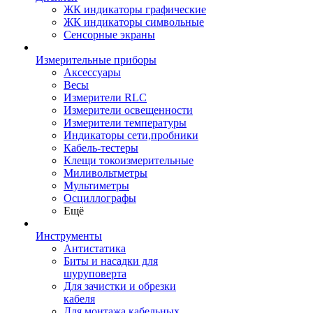
ЖК индикаторы графические
ЖК индикаторы символьные
Сенсорные экраны
Измерительные приборы
Аксессуары
Весы
Измерители RLC
Измерители освещенности
Измерители температуры
Индикаторы сети,пробники
Кабель-тестеры
Клещи токоизмерительные
Миливольтметры
Мультиметры
Осциллографы
Ещё
Инструменты
Антистатика
Биты и насадки для
шуруповерта
Для зачистки и обрезки
кабеля
Для монтажа кабельных