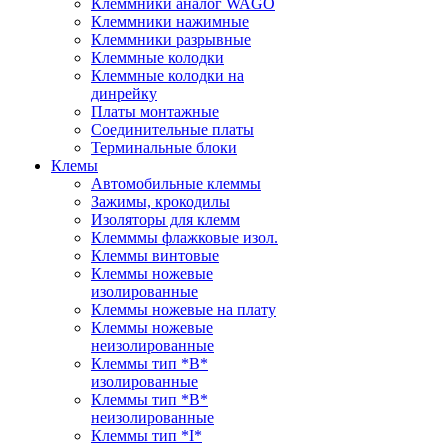
Клеммники аналог WAGO
Клеммники нажимные
Клеммники разрывные
Клеммные колодки
Клеммные колодки на
динрейку
Платы монтажные
Соединительные платы
Терминальные блоки
Клемы
Автомобильные клеммы
Зажимы, крокодилы
Изоляторы для клемм
Клемммы флажковые изол.
Клеммы винтовые
Клеммы ножевые
изолированные
Клеммы ножевые на плату
Клеммы ножевые
неизолированные
Клеммы тип *B*
изолированные
Клеммы тип *B*
неизолированные
Клеммы тип *I*