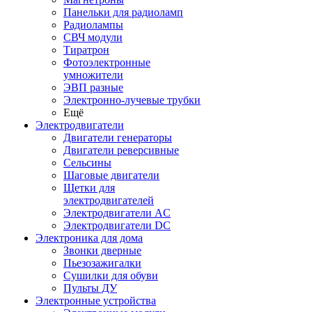
Панельки для радиоламп
Радиолампы
СВЧ модули
Тиратрон
Фотоэлектронные
умножители
ЭВП разные
Электронно-лучевые трубки
Ещё
Электродвигатели
Двигатели генераторы
Двигатели реверсивные
Сельсины
Шаговые двигатели
Щетки для
электродвигателей
Электродвигатели AC
Электродвигатели DC
Электроника для дома
Звонки дверные
Пьезозажигалки
Сушилки для обуви
Пульты ДУ
Электронные устройства