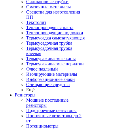
Силиконовые трубки
Смазочные материалы
Средства для изготовления
ПП
Текстолит
Теплопроводящая паста
Теплопроводящие подложки
Термоусадка самозатухающая
Термоусадочная трубка
Термоусадочная трубка
клеевая
Термоусаживаемые капы
Термоусаживаемые перчатки
Флюс паяльный
Изолирующие материалы
Информационные знаки
Очищающие средства
Ещё
Резисторы
Мощные постоянные
резисторы
Подстроечные резисторы
Постоянные резисторы до 2
вт
Потенциометры