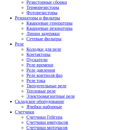
Резисторные сборки
Терморезисторы
Фоторезисторы
Резонаторы и фильтры
Кварцевые генераторы
Кварцевые резонаторы
Линии задержки
Сетевые фильтры
Реле
Колодки для реле
Контакторы
Пускатели
Реле времени
Реле давления
Реле контроля фаз
Реле тока
Твердотельные реле
Тепловые реле
Электромагнитные реле
Складское оборудование
Ячейки наборные
Счетчики
Счетчики Гейгера
Счетчики импульсов
Счетчики моточасов