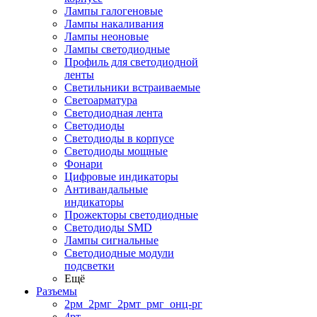
Лампы галогеновые
Лампы накаливания
Лампы неоновые
Лампы светодиодные
Профиль для светодиодной
ленты
Светильники встраиваемые
Светоарматура
Светодиодная лента
Светодиоды
Светодиоды в корпусе
Светодиоды мощные
Фонари
Цифровые индикаторы
Антивандальные
индикаторы
Прожекторы светодиодные
Светодиоды SMD
Лампы сигнальные
Светодиодные модули
подсветки
Ещё
Разъемы
2рм_2рмг_2рмт_рмг_онц-рг
4рт