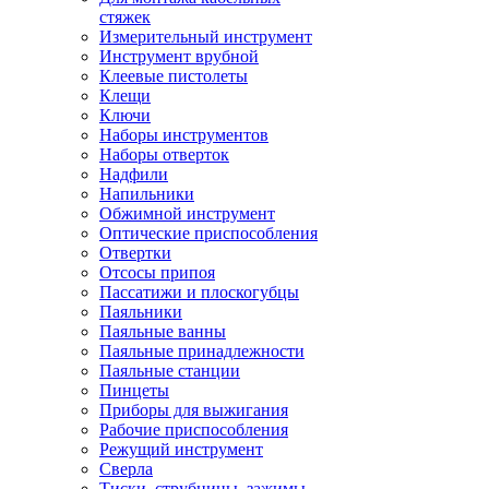
стяжек
Измерительный инструмент
Инструмент врубной
Клеевые пистолеты
Клещи
Ключи
Наборы инструментов
Наборы отверток
Надфили
Напильники
Обжимной инструмент
Оптические приспособления
Отвертки
Отсосы припоя
Пассатижи и плоскогубцы
Паяльники
Паяльные ванны
Паяльные принадлежности
Паяльные станции
Пинцеты
Приборы для выжигания
Рабочие приспособления
Режущий инструмент
Сверла
Тиски, струбцины, зажимы