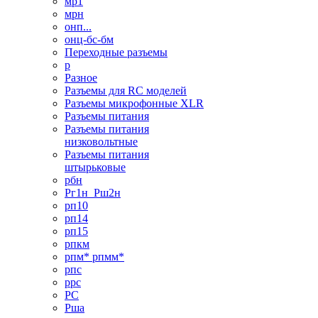
мр1
мрн
онп...
онц-бс-бм
Переходные разъемы
р
Разное
Разъемы для RC моделей
Разъемы микрофонные XLR
Разъемы питания
Разъемы питания
низковольтные
Разъемы питания
штырьковые
рбн
Рг1н_Рш2н
рп10
рп14
рп15
рпкм
рпм* рпмм*
рпс
ррс
РС
Рша