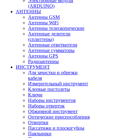
Электронные модули
(ARDUINO)
АНТЕННЫ
Антенны GSM
Антенны WiFi
Антенны телескопические
Антенные делители
(сплиттеры)
Антенные ответвители
Антенные сумматоры
Антенны GPS
Радиоантенны
ИНСТРУМЕНТ
Для зачистки и обрезки
кабеля
Измерительный инструмент
Клеевые пистолеты
Ключи
Наборы инструментов
Наборы отверток
Обжимной инструмент
Оптические приспособления
Отвертки
Пассатижи и плоскогубцы
Паяльники