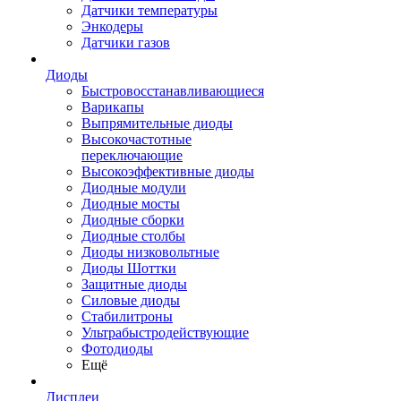
Датчики температуры
Энкодеры
Датчики газов
Диоды
Быстровосстанавливающиеся
Варикапы
Выпрямительные диоды
Высокочастотные
переключающие
Высокоэффективные диоды
Диодные модули
Диодные мосты
Диодные сборки
Диодные столбы
Диоды низковольтные
Диоды Шоттки
Защитные диоды
Силовые диоды
Стабилитроны
Ультрабыстродействующие
Фотодиоды
Ещё
Дисплеи