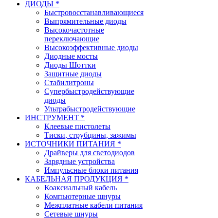
ДИОДЫ *
Быстровосстанавливающиеся
Выпрямительные диоды
Высокочастотные
переключающие
Высокоэффективные диоды
Диодные мосты
Диоды Шоттки
Защитные диоды
Стабилитроны
Супербыстродействующие
диоды
Ультрабыстродействующие
ИНСТРУМЕНТ *
Клеевые пистолеты
Тиски, струбцины, зажимы
ИСТОЧНИКИ ПИТАНИЯ *
Драйверы для светодиодов
Зарядные устройства
Импульсные блоки питания
КАБЕЛЬНАЯ ПРОДУКЦИЯ *
Коаксиальный кабель
Компьютерные шнуры
Межплатные кабели питания
Сетевые шнуры