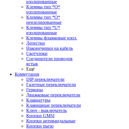
изолированные
Клеммы тип *O*
изолированные
Клеммы тип *O*
неизолированные
Клеммы тип *U*
изолированные
Клеммы флажковые изол.
Лепестки
Наконечники на кабель
Скотчлоки
Соединители проводов
встык
Ещё
Коммутация
DIP переключатели
Галетные переключатели
Герконы
Движковые переключатели
Клавиатуры
Клавишные переключатели
Ключ - выключатель
Кнопки GMSI
Кнопки антивандальные
Кнопки пьезо