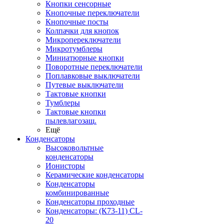
Кнопки сенсорные
Кнопочные переключатели
Кнопочные посты
Колпачки для кнопок
Микропереключатели
Микротумблеры
Миниатюрные кнопки
Поворотные переключатели
Поплавковые выключатели
Путевые выключатели
Тактовые кнопки
Тумблеры
Тактовые кнопки
пылевлагозащ.
Ещё
Конденсаторы
Высоковольтные
конденсаторы
Ионисторы
Керамические конденсаторы
Конденсаторы
комбинированные
Конденсаторы проходные
Конденсаторы: (К73-11) CL-
20