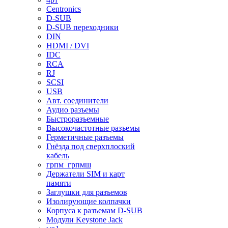
Centronics
D-SUB
D-SUB переходники
DIN
HDMI / DVI
IDC
RCA
RJ
SCSI
USB
Авт. соединители
Аудио разъемы
Быстроразъемные
Высокочастотные разъемы
Герметичные разъемы
Гнёзда под сверхплоский
кабель
грпм_грпмш
Держатели SIM и карт
памяти
Заглушки для разъемов
Изолирующие колпачки
Корпуса к разъемам D-SUB
Модули Keystone Jack