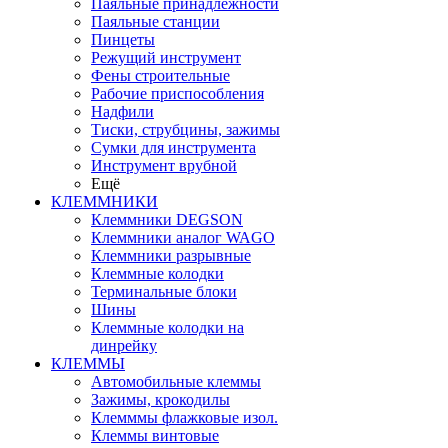
Паяльные принадлежности
Паяльные станции
Пинцеты
Режущий инструмент
Фены строительные
Рабочие приспособления
Надфили
Тиски, струбцины, зажимы
Сумки для инструмента
Инструмент врубной
Ещё
КЛЕММНИКИ
Клеммники DEGSON
Клеммники аналог WAGO
Клеммники разрывные
Клеммные колодки
Терминальные блоки
Шины
Клеммные колодки на
динрейку
КЛЕММЫ
Автомобильные клеммы
Зажимы, крокодилы
Клемммы флажковые изол.
Клеммы винтовые