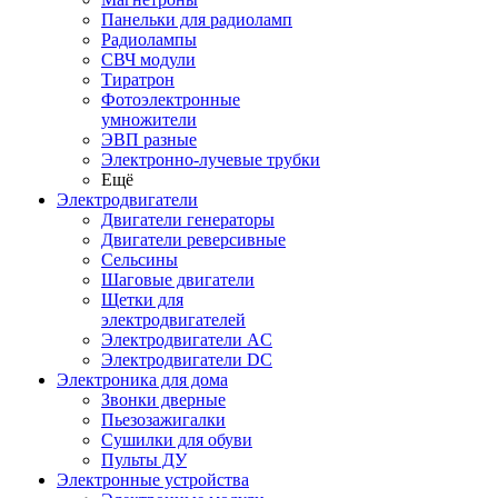
Панельки для радиоламп
Радиолампы
СВЧ модули
Тиратрон
Фотоэлектронные
умножители
ЭВП разные
Электронно-лучевые трубки
Ещё
Электродвигатели
Двигатели генераторы
Двигатели реверсивные
Сельсины
Шаговые двигатели
Щетки для
электродвигателей
Электродвигатели AC
Электродвигатели DC
Электроника для дома
Звонки дверные
Пьезозажигалки
Сушилки для обуви
Пульты ДУ
Электронные устройства