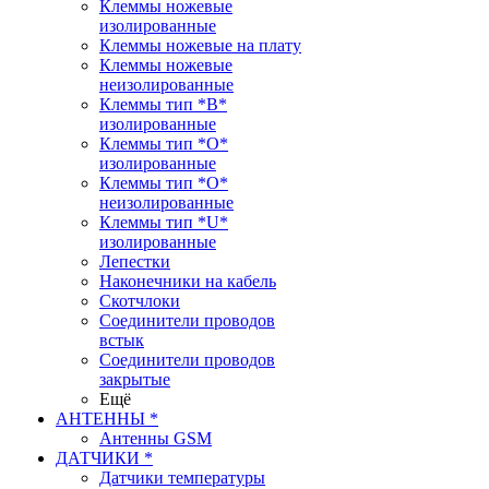
Клеммы ножевые
изолированные
Клеммы ножевые на плату
Клеммы ножевые
неизолированные
Клеммы тип *B*
изолированные
Клеммы тип *O*
изолированные
Клеммы тип *O*
неизолированные
Клеммы тип *U*
изолированные
Лепестки
Наконечники на кабель
Скотчлоки
Соединители проводов
встык
Соединители проводов
закрытые
Ещё
АНТЕННЫ *
Антенны GSM
ДАТЧИКИ *
Датчики температуры