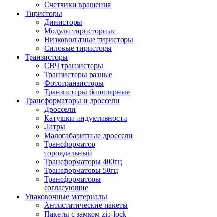
Счетчики вращения
Тиристоры
Динисторы
Модули тиристорные
Низковольтные тиристоры
Силовые тиристоры
Транзисторы
СВЧ транзисторы
Транзисторы разные
Фототранзисторы
Транзисторы биполярные
Трансформаторы и дроссели
Дроссели
Катушки индуктивности
Латры
Малогабаритные дроссели
Трансформатор
тороидальный
Трансформаторы 400гц
Трансформаторы 50гц
Трансформаторы
согласующие
Упаковочные материалы
Антистатические пакеты
Пакеты с замком zip-lock