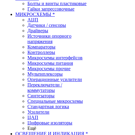
Болты и винты пластиковые
Гайки запрессовочные
МИКРОСХЕМЫ *
АЦП
Датчики / сенсоры
Драйверы
Источники опорного
напряжения
Компараторы
Контроллеры
Микросхемы интерфейсов
Микросхемы питания
Микросхемы прочие
Мультиплексоры
Операционные усилители
Переключатели /
коммутаторы
Синтезаторы
Специальные микросхемы
Стандартная логика
Усилители
ЦАП
Цифровые изоляторы
Ещё
ОСВЕЩЕНИЕ И ИНДИКАЦИЯ *