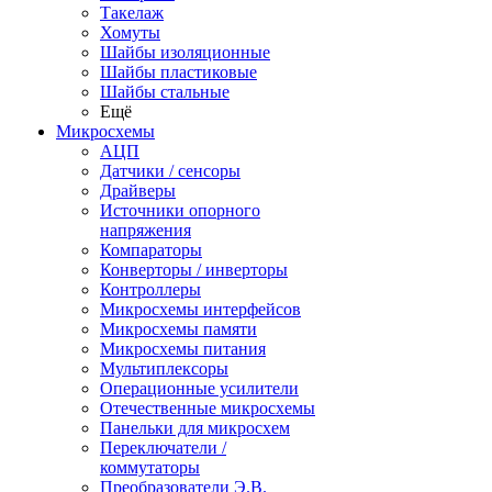
Такелаж
Хомуты
Шайбы изоляционные
Шайбы пластиковые
Шайбы стальные
Ещё
Микросхемы
АЦП
Датчики / сенсоры
Драйверы
Источники опорного
напряжения
Компараторы
Конверторы / инверторы
Контроллеры
Микросхемы интерфейсов
Микросхемы памяти
Микросхемы питания
Мультиплексоры
Операционные усилители
Отечественные микросхемы
Панельки для микросхем
Переключатели /
коммутаторы
Преобразователи Э.В.