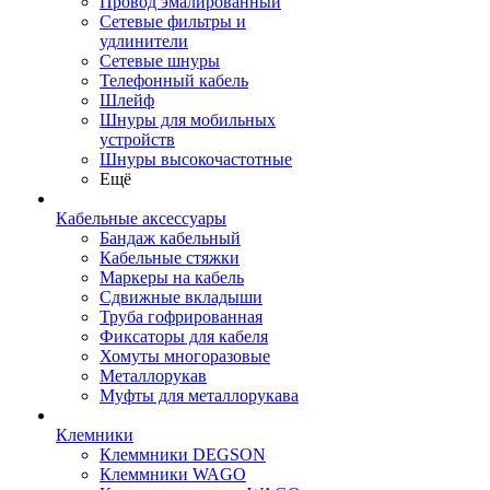
Провод эмалированный
Сетевые фильтры и
удлинители
Сетевые шнуры
Телефонный кабель
Шлейф
Шнуры для мобильных
устройств
Шнуры высокочастотные
Ещё
Кабельные аксессуары
Бандаж кабельный
Кабельные стяжки
Маркеры на кабель
Сдвижные вкладыши
Труба гофрированная
Фиксаторы для кабеля
Хомуты многоразовые
Металлорукав
Муфты для металлорукава
Клемники
Клеммники DEGSON
Клеммники WAGO