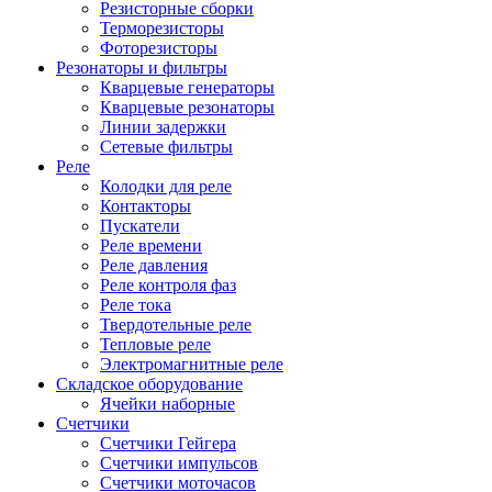
Резисторные сборки
Терморезисторы
Фоторезисторы
Резонаторы и фильтры
Кварцевые генераторы
Кварцевые резонаторы
Линии задержки
Сетевые фильтры
Реле
Колодки для реле
Контакторы
Пускатели
Реле времени
Реле давления
Реле контроля фаз
Реле тока
Твердотельные реле
Тепловые реле
Электромагнитные реле
Складское оборудование
Ячейки наборные
Счетчики
Счетчики Гейгера
Счетчики импульсов
Счетчики моточасов