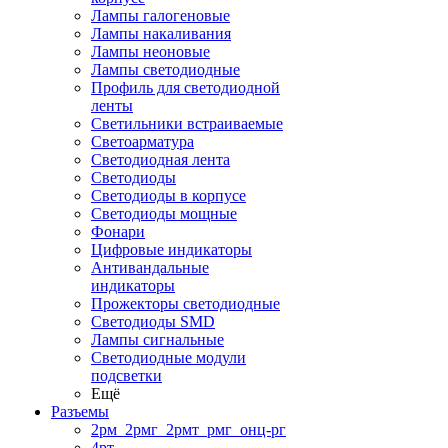
Лампы галогеновые
Лампы накаливания
Лампы неоновые
Лампы светодиодные
Профиль для светодиодной
ленты
Светильники встраиваемые
Светоарматура
Светодиодная лента
Светодиоды
Светодиоды в корпусе
Светодиоды мощные
Фонари
Цифровые индикаторы
Антивандальные
индикаторы
Прожекторы светодиодные
Светодиоды SMD
Лампы сигнальные
Светодиодные модули
подсветки
Ещё
Разъемы
2рм_2рмг_2рмт_рмг_онц-рг
4рт