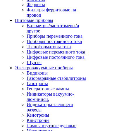
Ферриты
Фильтры ферритовые на
провод
Щитовые приборы
Ваттметры/частотомеры/и
другое
Приборы переменного тока
Приборы постоянного тока
Трансформаторы тока
Цифровые переменного тока
Цифровые постоянного тока
Шунты
Электровакуумные приборы
Видиконы
Газоразрядные стабилитроны
Газотроны
Генераторные лампы
Индикаторы вакуумно-
люминисц.
Индикаторы тлеющего
разряда
Кенотроны
Клистроны
Лампы ртутные дуговые
Магнетроны