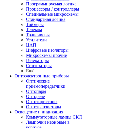
Программируемая логика
Процессоры / контроллеры
Специальные микросхемы
Стандартная логика
Таймеры
Телеком
Трансиверы
Усилители
ЦАП
Цифровые изоляторы
Микросхемы прочие
Генераторы
Синтезаторы
Ещё
Оптоэлектронные приборы
Оптические
приемопередатчики
Оптопары
Оптореле
Оптотиристоры
Оптотранзисторы
Освещение и индикация
Коммутаторные лампы СКЛ
Лампочки неоновые в
корпусе