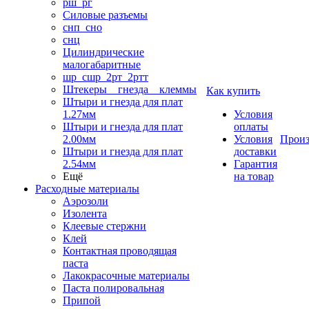
рш_рг
Силовые разъемы
снп_сно
снц
Цилиндрические
малогабаритные
шр_сшр_2рт_2ртт
Штекеры _ гнезда _ клеммы
Как купить
Штыри и гнезда для плат
1.27мм
Условия
Штыри и гнезда для плат
оплаты
2.00мм
Условия
Произ
Штыри и гнезда для плат
доставки
2.54мм
Гарантия
Ещё
на товар
Расходные материалы
Аэрозоли
Изолента
Клеевые стержни
Клей
Контактная проводящая
паста
Лакокрасочные материалы
Паста полировальная
Припой