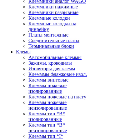
Клеммники аналог WAGO
Клеммники нажимные
Клеммники разрывные
Клеммные колодки
Клеммные колодки на
динрейку
Платы монтажные
Соединительные платы
Терминальные блоки
Клемы
Автомобильные клеммы
Зажимы, крокодилы
Изоляторы для клемм
Клемммы флажковые изол.
Клеммы винтовые
Клеммы ножевые
изолированные
Клеммы ножевые на плату
Клеммы ножевые
неизолированные
Клеммы тип *B*
изолированные
Клеммы тип *B*
неизолированные
Клеммы тип *I*