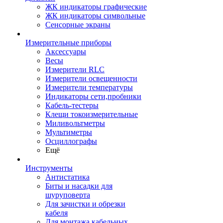
ЖК индикаторы графические
ЖК индикаторы символьные
Сенсорные экраны
Измерительные приборы
Аксессуары
Весы
Измерители RLC
Измерители освещенности
Измерители температуры
Индикаторы сети,пробники
Кабель-тестеры
Клещи токоизмерительные
Миливольтметры
Мультиметры
Осциллографы
Ещё
Инструменты
Антистатика
Биты и насадки для
шуруповерта
Для зачистки и обрезки
кабеля
Для монтажа кабельных