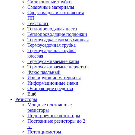
Силиконовые трубки
Смазочные материалы
Средства для изготовления
ПП
Текстолит
Теплопроводящая паста
Теплопроводящие подложки
Термоусадка самозатухающая
Термоусадочная трубка
Термоусадочная трубка
клеевая
Термоусаживаемые капы
Термоусаживаемые перчатки
Флюс паяльный
Изолирующие материалы
Информационные знаки
Очищающие средства
Ещё
Резисторы
Мощные постоянные
резисторы
Подстроечные резисторы
Постоянные резисторы до 2
вт
Потенциометры