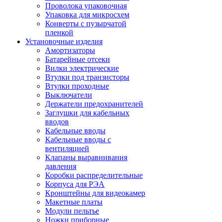
Проволока упаковочная
Упаковка для микросхем
Конверты с пузырчатой
пленкой
Установочные изделия
Амортизаторы
Батарейные отсеки
Вилки электрические
Втулки под транзисторы
Втулки проходные
Выключатели
Держатели предохранителей
Заглушки для кабельных
вводов
Кабельные вводы
Кабельные вводы с
вентиляцией
Клапаны выравнивания
давления
Коробки распределительные
Корпуса для РЭА
Кронштейны для видеокамер
Макетные платы
Модули пельтье
Ножки приборные