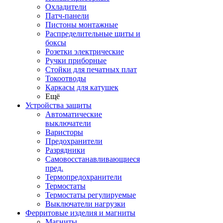
Охладители
Патч-панели
Пистоны монтажные
Распределительные щиты и
боксы
Розетки электрические
Ручки приборные
Стойки для печатных плат
Токоотводы
Каркасы для катушек
Ещё
Устройства защиты
Автоматические
выключатели
Варисторы
Предохранители
Разрядники
Самовосстанавливающиеся
пред.
Термопредохранители
Термостаты
Термостаты регулируемые
Выключатели нагрузки
Ферритовые изделия и магниты
Магниты