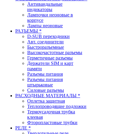
Антивандальные
индикаторы
Лампочки неоновые в
корпусе
Лампы неоновые
РАЗЪЕМЫ *
D-SUB переходники
Авт. соединители
Быстроразъемные
Высокочастотные разъемы
Герметичные разъемы
Держатели SIM и карт
памяти
Разъемы питания
Разъемы питания
штырьковые
Силовые разъемы
РАСХОДНЫЕ МАТЕРИАЛЫ *
Оплетка защитная
Теплопроводящие подложки
Термоусадочная трубка
клеевая
Фторопластовые трубки
РЕЛЕ *
Твердотельные реле