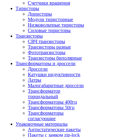
Счетчики вращения
Тиристоры
Динисторы
Модули тиристорные
Низковольтные тиристоры
Силовые тиристоры
Транзисторы
СВЧ транзисторы
Транзисторы разные
Фототранзисторы
Транзисторы биполярные
Трансформаторы и дроссели
Дроссели
Катушки индуктивности
Латры
Малогабаритные дроссели
Трансформатор
тороидальный
Трансформаторы 400гц
Трансформаторы 50гц
Трансформаторы
согласующие
Упаковочные материалы
Антистатические пакеты
Пакеты с замком zip-lock