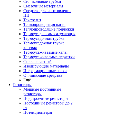
Силиконовые трубки
Смазочные материалы
Средства для изготовления
ПП
Текстолит
Теплопроводящая паста
Теплопроводящие подложки
Термоусадка самозатухающая
Термоусадочная трубка
Термоусадочная трубка
клеевая
Термоусаживаемые капы
Термоусаживаемые перчатки
Флюс паяльный
Изолирующие материалы
Информационные знаки
Очищающие средства
Ещё
Резисторы
Мощные постоянные
резисторы
Подстроечные резисторы
Постоянные резисторы до 2
вт
Потенциометры