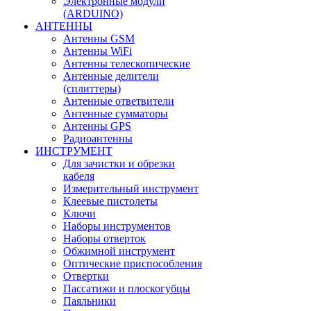
Электронные модули
(ARDUINO)
АНТЕННЫ
Антенны GSM
Антенны WiFi
Антенны телескопические
Антенные делители
(сплиттеры)
Антенные ответвители
Антенные сумматоры
Антенны GPS
Радиоантенны
ИНСТРУМЕНТ
Для зачистки и обрезки
кабеля
Измерительный инструмент
Клеевые пистолеты
Ключи
Наборы инструментов
Наборы отверток
Обжимной инструмент
Оптические приспособления
Отвертки
Пассатижи и плоскогубцы
Паяльники