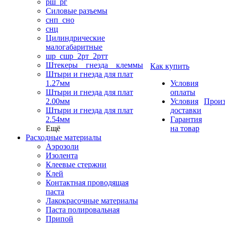
рш_рг
Силовые разъемы
снп_сно
снц
Цилиндрические
малогабаритные
шр_сшр_2рт_2ртт
Штекеры _ гнезда _ клеммы
Как купить
Штыри и гнезда для плат
1.27мм
Условия
Штыри и гнезда для плат
оплаты
2.00мм
Условия
Произ
Штыри и гнезда для плат
доставки
2.54мм
Гарантия
Ещё
на товар
Расходные материалы
Аэрозоли
Изолента
Клеевые стержни
Клей
Контактная проводящая
паста
Лакокрасочные материалы
Паста полировальная
Припой