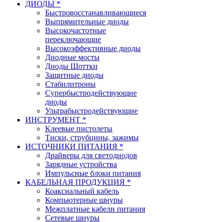
ДИОДЫ *
Быстровосстанавливающиеся
Выпрямительные диоды
Высокочастотные
переключающие
Высокоэффективные диоды
Диодные мосты
Диоды Шоттки
Защитные диоды
Стабилитроны
Супербыстродействующие
диоды
Ультрабыстродействующие
ИНСТРУМЕНТ *
Клеевые пистолеты
Тиски, струбцины, зажимы
ИСТОЧНИКИ ПИТАНИЯ *
Драйверы для светодиодов
Зарядные устройства
Импульсные блоки питания
КАБЕЛЬНАЯ ПРОДУКЦИЯ *
Коаксиальный кабель
Компьютерные шнуры
Межплатные кабели питания
Сетевые шнуры