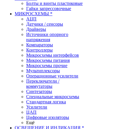
Болты и винты пластиковые
Гайки запрессовочные
МИКРОСХЕМЫ *
АЦП
Датчики / сенсоры
Драйверы
Источники опорного
напряжения
Компараторы
Контроллеры
Микросхемы интерфейсов
Микросхемы питания
Микросхемы прочие
Мультиплексоры
Операционные усилители
Переключатели /
коммутаторы
Синтезаторы
Специальные микросхемы
Стандартная логика
Усилители
ЦАП
Цифровые изоляторы
Ещё
ОСВЕЩЕНИЕ И ИНДИКАЦИЯ *