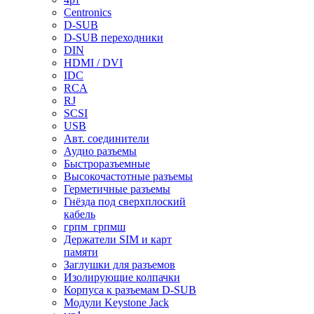
Centronics
D-SUB
D-SUB переходники
DIN
HDMI / DVI
IDC
RCA
RJ
SCSI
USB
Авт. соединители
Аудио разъемы
Быстроразъемные
Высокочастотные разъемы
Герметичные разъемы
Гнёзда под сверхплоский
кабель
грпм_грпмш
Держатели SIM и карт
памяти
Заглушки для разъемов
Изолирующие колпачки
Корпуса к разъемам D-SUB
Модули Keystone Jack