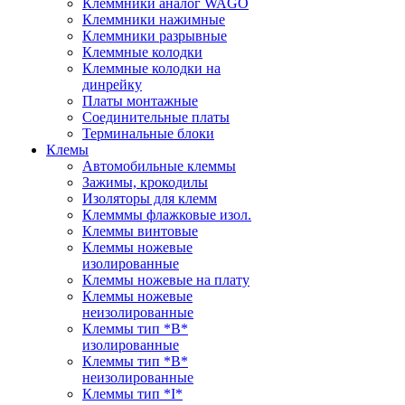
Клеммники аналог WAGO
Клеммники нажимные
Клеммники разрывные
Клеммные колодки
Клеммные колодки на
динрейку
Платы монтажные
Соединительные платы
Терминальные блоки
Клемы
Автомобильные клеммы
Зажимы, крокодилы
Изоляторы для клемм
Клемммы флажковые изол.
Клеммы винтовые
Клеммы ножевые
изолированные
Клеммы ножевые на плату
Клеммы ножевые
неизолированные
Клеммы тип *B*
изолированные
Клеммы тип *B*
неизолированные
Клеммы тип *I*