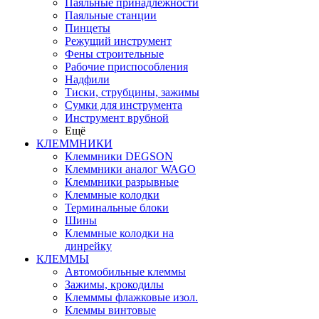
Паяльные принадлежности
Паяльные станции
Пинцеты
Режущий инструмент
Фены строительные
Рабочие приспособления
Надфили
Тиски, струбцины, зажимы
Сумки для инструмента
Инструмент врубной
Ещё
КЛЕММНИКИ
Клеммники DEGSON
Клеммники аналог WAGO
Клеммники разрывные
Клеммные колодки
Терминальные блоки
Шины
Клеммные колодки на
динрейку
КЛЕММЫ
Автомобильные клеммы
Зажимы, крокодилы
Клемммы флажковые изол.
Клеммы винтовые