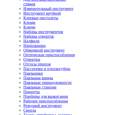
стяжек
Измерительный инструмент
Инструмент врубной
Клеевые пистолеты
Клещи
Ключи
Наборы инструментов
Наборы отверток
Надфили
Напильники
Обжимной инструмент
Оптические приспособления
Отвертки
Отсосы припоя
Пассатижи и плоскогубцы
Паяльники
Паяльные ванны
Паяльные принадлежности
Паяльные станции
Пинцеты
Приборы для выжигания
Рабочие приспособления
Режущий инструмент
Сверла
Тиски, струбцины, зажимы