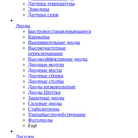
Датчики температуры
Энкодеры
Датчики газов
Диоды
Быстровосстанавливающиеся
Варикапы
Выпрямительные диоды
Высокочастотные
переключающие
Высокоэффективные диоды
Диодные модули
Диодные мосты
Диодные сборки
Диодные столбы
Диоды низковольтные
Диоды Шоттки
Защитные диоды
Силовые диоды
Стабилитроны
Ультрабыстродействующие
Фотодиоды
Ещё
Дисплеи