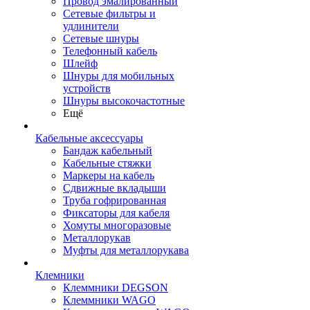
Провод эмалированный
Сетевые фильтры и
удлинители
Сетевые шнуры
Телефонный кабель
Шлейф
Шнуры для мобильных
устройств
Шнуры высокочастотные
Ещё
Кабельные аксессуары
Бандаж кабельный
Кабельные стяжки
Маркеры на кабель
Сдвижные вкладыши
Труба гофрированная
Фиксаторы для кабеля
Хомуты многоразовые
Металлорукав
Муфты для металлорукава
Клемники
Клеммники DEGSON
Клеммники WAGO