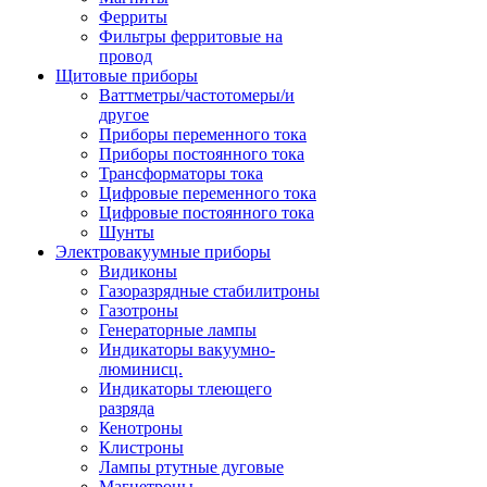
Ферриты
Фильтры ферритовые на
провод
Щитовые приборы
Ваттметры/частотомеры/и
другое
Приборы переменного тока
Приборы постоянного тока
Трансформаторы тока
Цифровые переменного тока
Цифровые постоянного тока
Шунты
Электровакуумные приборы
Видиконы
Газоразрядные стабилитроны
Газотроны
Генераторные лампы
Индикаторы вакуумно-
люминисц.
Индикаторы тлеющего
разряда
Кенотроны
Клистроны
Лампы ртутные дуговые
Магнетроны