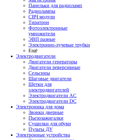
Панельки для радиоламп
Радиолампы
СВЧ модули
Тиратрон
Фотоэлектронные
умножители
ЭВП разные
Электронно-лучевые трубки
Ещё
Электродвигатели
Двигатели генераторы
Двигатели реверсивные
Сельсины
Шаговые двигатели
Щетки для
электродвигателей
Электродвигатели AC
Электродвигатели DC
Электроника для дома
Звонки дверные
Пьезозажигалки
Сушилки для обуви
Пульты ДУ
Электронные устройства