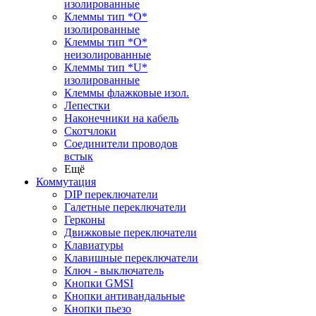
изолированные
Клеммы тип *O*
изолированные
Клеммы тип *O*
неизолированные
Клеммы тип *U*
изолированные
Клеммы флажковые изол.
Лепестки
Наконечники на кабель
Скотчлоки
Соединители проводов
встык
Ещё
Коммутация
DIP переключатели
Галетные переключатели
Герконы
Движковые переключатели
Клавиатуры
Клавишные переключатели
Ключ - выключатель
Кнопки GMSI
Кнопки антивандальные
Кнопки пьезо