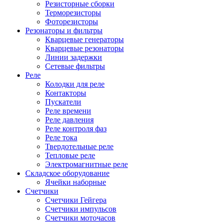
Резисторные сборки
Терморезисторы
Фоторезисторы
Резонаторы и фильтры
Кварцевые генераторы
Кварцевые резонаторы
Линии задержки
Сетевые фильтры
Реле
Колодки для реле
Контакторы
Пускатели
Реле времени
Реле давления
Реле контроля фаз
Реле тока
Твердотельные реле
Тепловые реле
Электромагнитные реле
Складское оборудование
Ячейки наборные
Счетчики
Счетчики Гейгера
Счетчики импульсов
Счетчики моточасов