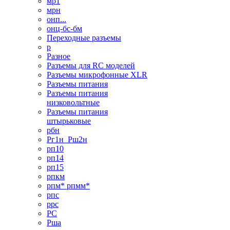
мр1
мрн
онп...
онц-бс-бм
Переходные разъемы
р
Разное
Разъемы для RC моделей
Разъемы микрофонные XLR
Разъемы питания
Разъемы питания
низковольтные
Разъемы питания
штырьковые
рбн
Рг1н_Рш2н
рп10
рп14
рп15
рпкм
рпм* рпмм*
рпс
ррс
РС
Рша