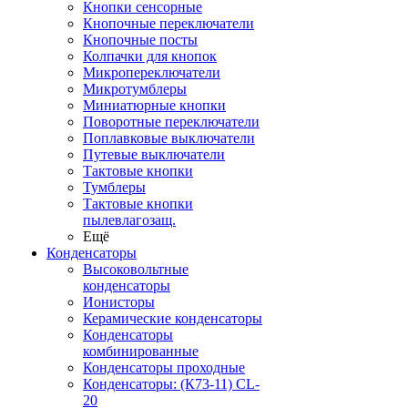
Кнопки сенсорные
Кнопочные переключатели
Кнопочные посты
Колпачки для кнопок
Микропереключатели
Микротумблеры
Миниатюрные кнопки
Поворотные переключатели
Поплавковые выключатели
Путевые выключатели
Тактовые кнопки
Тумблеры
Тактовые кнопки
пылевлагозащ.
Ещё
Конденсаторы
Высоковольтные
конденсаторы
Ионисторы
Керамические конденсаторы
Конденсаторы
комбинированные
Конденсаторы проходные
Конденсаторы: (К73-11) CL-
20