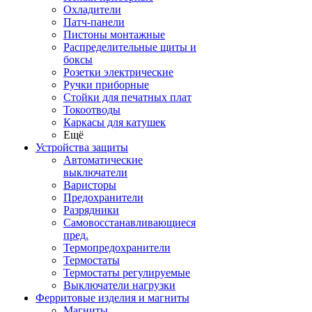
Охладители
Патч-панели
Пистоны монтажные
Распределительные щиты и
боксы
Розетки электрические
Ручки приборные
Стойки для печатных плат
Токоотводы
Каркасы для катушек
Ещё
Устройства защиты
Автоматические
выключатели
Варисторы
Предохранители
Разрядники
Самовосстанавливающиеся
пред.
Термопредохранители
Термостаты
Термостаты регулируемые
Выключатели нагрузки
Ферритовые изделия и магниты
Магниты