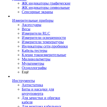
ЖК индикаторы графические
ЖК индикаторы символьные
Сенсорные экраны
Измерительные приборы
Аксессуары
Весы
Измерители RLC
Измерители освещенности
Измерители температуры
Индикаторы сети,пробники
Кабель-тестеры
Клещи токоизмерительные
Миливольтметры
Мультиметры
Осциллографы
Ещё
Инструменты
Антистатика
Биты и насадки для
шуруповерта
Для зачистки и обрезки
кабеля
Для монтажа кабельных