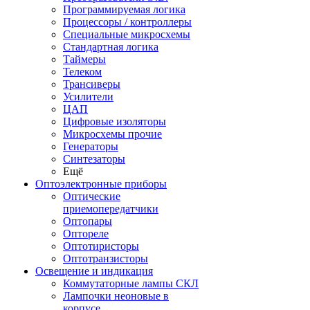
Программируемая логика
Процессоры / контроллеры
Специальные микросхемы
Стандартная логика
Таймеры
Телеком
Трансиверы
Усилители
ЦАП
Цифровые изоляторы
Микросхемы прочие
Генераторы
Синтезаторы
Ещё
Оптоэлектронные приборы
Оптические
приемопередатчики
Оптопары
Оптореле
Оптотиристоры
Оптотранзисторы
Освещение и индикация
Коммутаторные лампы СКЛ
Лампочки неоновые в
корпусе