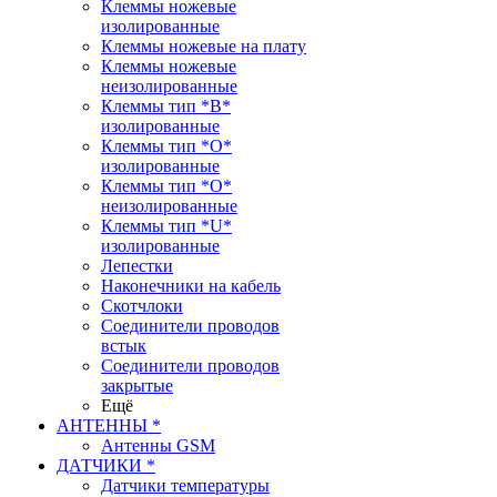
Клеммы ножевые
изолированные
Клеммы ножевые на плату
Клеммы ножевые
неизолированные
Клеммы тип *B*
изолированные
Клеммы тип *O*
изолированные
Клеммы тип *O*
неизолированные
Клеммы тип *U*
изолированные
Лепестки
Наконечники на кабель
Скотчлоки
Соединители проводов
встык
Соединители проводов
закрытые
Ещё
АНТЕННЫ *
Антенны GSM
ДАТЧИКИ *
Датчики температуры