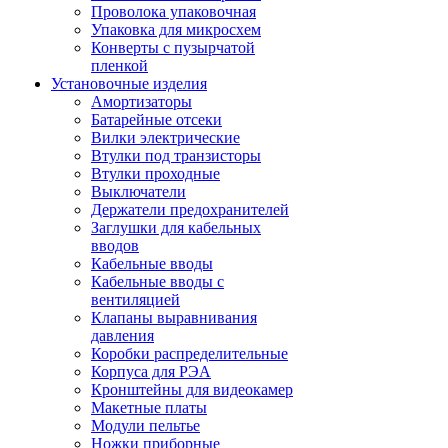
Проволока упаковочная
Упаковка для микросхем
Конверты с пузырчатой
пленкой
Установочные изделия
Амортизаторы
Батарейные отсеки
Вилки электрические
Втулки под транзисторы
Втулки проходные
Выключатели
Держатели предохранителей
Заглушки для кабельных
вводов
Кабельные вводы
Кабельные вводы с
вентиляцией
Клапаны выравнивания
давления
Коробки распределительные
Корпуса для РЭА
Кронштейны для видеокамер
Макетные платы
Модули пельтье
Ножки приборные