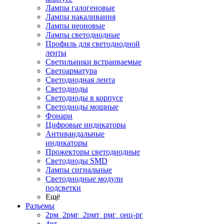
Лампы галогеновые
Лампы накаливания
Лампы неоновые
Лампы светодиодные
Профиль для светодиодной
ленты
Светильники встраиваемые
Светоарматура
Светодиодная лента
Светодиоды
Светодиоды в корпусе
Светодиоды мощные
Фонари
Цифровые индикаторы
Антивандальные
индикаторы
Прожекторы светодиодные
Светодиоды SMD
Лампы сигнальные
Светодиодные модули
подсветки
Ещё
Разъемы
2рм_2рмг_2рмт_рмг_онц-рг
4рт