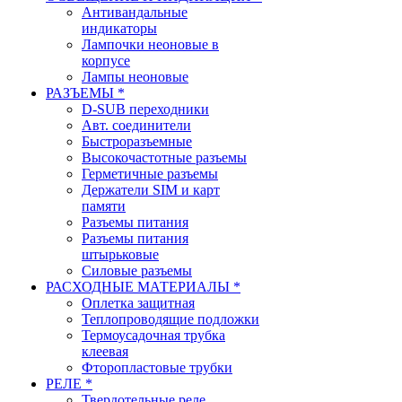
Антивандальные
индикаторы
Лампочки неоновые в
корпусе
Лампы неоновые
РАЗЪЕМЫ *
D-SUB переходники
Авт. соединители
Быстроразъемные
Высокочастотные разъемы
Герметичные разъемы
Держатели SIM и карт
памяти
Разъемы питания
Разъемы питания
штырьковые
Силовые разъемы
РАСХОДНЫЕ МАТЕРИАЛЫ *
Оплетка защитная
Теплопроводящие подложки
Термоусадочная трубка
клеевая
Фторопластовые трубки
РЕЛЕ *
Твердотельные реле