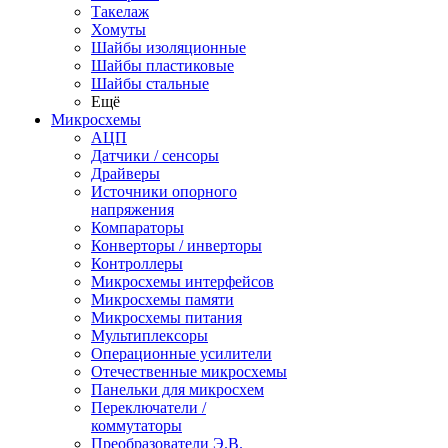
Такелаж
Хомуты
Шайбы изоляционные
Шайбы пластиковые
Шайбы стальные
Ещё
Микросхемы
АЦП
Датчики / сенсоры
Драйверы
Источники опорного
напряжения
Компараторы
Конверторы / инверторы
Контроллеры
Микросхемы интерфейсов
Микросхемы памяти
Микросхемы питания
Мультиплексоры
Операционные усилители
Отечественные микросхемы
Панельки для микросхем
Переключатели /
коммутаторы
Преобразователи Э.В.