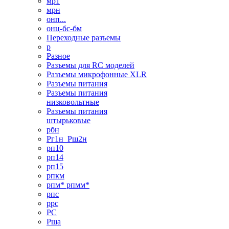
мр1
мрн
онп...
онц-бс-бм
Переходные разъемы
р
Разное
Разъемы для RC моделей
Разъемы микрофонные XLR
Разъемы питания
Разъемы питания
низковольтные
Разъемы питания
штырьковые
рбн
Рг1н_Рш2н
рп10
рп14
рп15
рпкм
рпм* рпмм*
рпс
ррс
РС
Рша