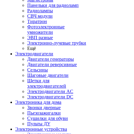
Панельки для радиоламп
Радиолампы
СВЧ модули
Тиратрон
Фотоэлектронные
умножители
ЭВП разные
Электронно-лучевые трубки
Ещё
Электродвигатели
Двигатели генераторы
Двигатели реверсивные
Сельсины
Шаговые двигатели
Щетки для
электродвигателей
Электродвигатели AC
Электродвигатели DC
Электроника для дома
Звонки дверные
Пьезозажигалки
Сушилки для обуви
Пульты ДУ
Электронные устройства