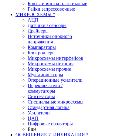
Болты и винты пластиковые
Гайки запрессовочные
МИКРОСХЕМЫ *
АЦП
Датчики / сенсоры
Драйверы
Источники опорного
напряжения
Компараторы
Контроллеры
Микросхемы интерфейсов
Микросхемы питания
Микросхемы прочие
Мультиплексоры
Операционные усилители
Переключатели /
коммутаторы
Синтезаторы
Специальные микросхемы
Стандартная логика
Усилители
ЦАП
Цифровые изоляторы
Ещё
ОСВЕЩЕНИЕ И ИНДИКАЦИЯ *