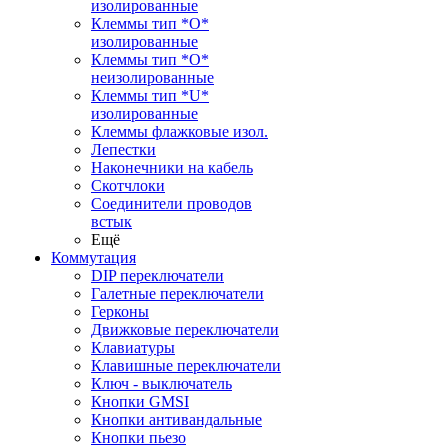
изолированные
Клеммы тип *O*
изолированные
Клеммы тип *O*
неизолированные
Клеммы тип *U*
изолированные
Клеммы флажковые изол.
Лепестки
Наконечники на кабель
Скотчлоки
Соединители проводов
встык
Ещё
Коммутация
DIP переключатели
Галетные переключатели
Герконы
Движковые переключатели
Клавиатуры
Клавишные переключатели
Ключ - выключатель
Кнопки GMSI
Кнопки антивандальные
Кнопки пьезо