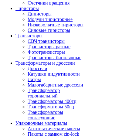
Счетчики вращения
Тиристоры
Динисторы
Модули тиристорные
Низковольтные тиристоры
Силовые тиристоры
Транзисторы
СВЧ транзисторы
Транзисторы разные
Фототранзисторы
Транзисторы биполярные
Трансформаторы и дроссели
Дроссели
Катушки индуктивности
Латры
Малогабаритные дроссели
Трансформатор
тороидальный
Трансформаторы 400гц
Трансформаторы 50гц
Трансформаторы
согласующие
Упаковочные материалы
Антистатические пакеты
Пакеты с замком zip-lock