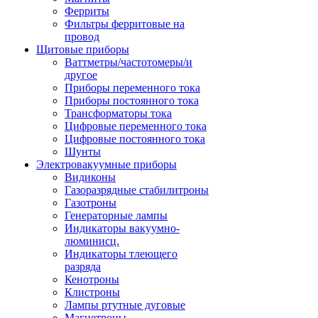
Ферриты
Фильтры ферритовые на
провод
Щитовые приборы
Ваттметры/частотомеры/и
другое
Приборы переменного тока
Приборы постоянного тока
Трансформаторы тока
Цифровые переменного тока
Цифровые постоянного тока
Шунты
Электровакуумные приборы
Видиконы
Газоразрядные стабилитроны
Газотроны
Генераторные лампы
Индикаторы вакуумно-
люминисц.
Индикаторы тлеющего
разряда
Кенотроны
Клистроны
Лампы ртутные дуговые
Магнетроны