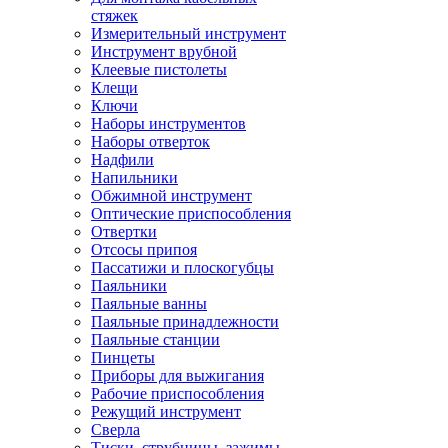
стяжек
Измерительный инструмент
Инструмент врубной
Клеевые пистолеты
Клещи
Ключи
Наборы инструментов
Наборы отверток
Надфили
Напильники
Обжимной инструмент
Оптические приспособления
Отвертки
Отсосы припоя
Пассатижи и плоскогубцы
Паяльники
Паяльные ванны
Паяльные принадлежности
Паяльные станции
Пинцеты
Приборы для выжигания
Рабочие приспособления
Режущий инструмент
Сверла
Тиски, струбцины, зажимы