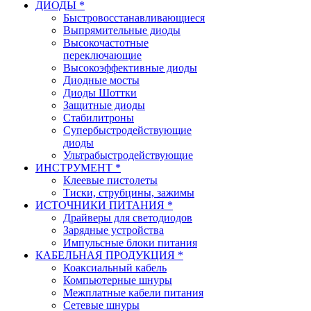
ДИОДЫ *
Быстровосстанавливающиеся
Выпрямительные диоды
Высокочастотные
переключающие
Высокоэффективные диоды
Диодные мосты
Диоды Шоттки
Защитные диоды
Стабилитроны
Супербыстродействующие
диоды
Ультрабыстродействующие
ИНСТРУМЕНТ *
Клеевые пистолеты
Тиски, струбцины, зажимы
ИСТОЧНИКИ ПИТАНИЯ *
Драйверы для светодиодов
Зарядные устройства
Импульсные блоки питания
КАБЕЛЬНАЯ ПРОДУКЦИЯ *
Коаксиальный кабель
Компьютерные шнуры
Межплатные кабели питания
Сетевые шнуры