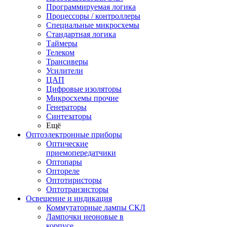
Программируемая логика
Процессоры / контроллеры
Специальные микросхемы
Стандартная логика
Таймеры
Телеком
Трансиверы
Усилители
ЦАП
Цифровые изоляторы
Микросхемы прочие
Генераторы
Синтезаторы
Ещё
Оптоэлектронные приборы
Оптические
приемопередатчики
Оптопары
Оптореле
Оптотиристоры
Оптотранзисторы
Освещение и индикация
Коммутаторные лампы СКЛ
Лампочки неоновые в
корпусе