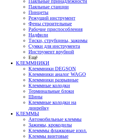
Паяльные принадлежности
Паяльные станции
Пинцеты
Режущий инструмент
Фены строительные
Рабочие приспособления
Надфили
Тиски, струбцины, зажимы
Сумки для инструмента
Инструмент врубной
Ещё
КЛЕММНИКИ
Клеммники DEGSON
Клеммники аналог WAGO
Клеммники разрывные
Клеммные колодки
Терминальные блоки
Шины
Клеммные колодки на
динрейку
КЛЕММЫ
Автомобильные клеммы
Зажимы, крокодилы
Клемммы флажковые изол.
Клеммы винтовые