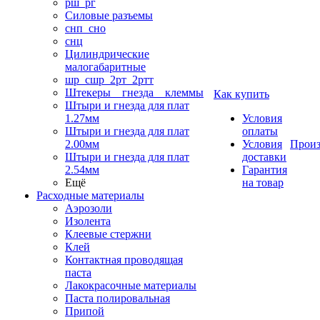
рш_рг
Силовые разъемы
снп_сно
снц
Цилиндрические
малогабаритные
шр_сшр_2рт_2ртт
Штекеры _ гнезда _ клеммы
Как купить
Штыри и гнезда для плат
1.27мм
Условия
Штыри и гнезда для плат
оплаты
2.00мм
Условия
Произ
Штыри и гнезда для плат
доставки
2.54мм
Гарантия
Ещё
на товар
Расходные материалы
Аэрозоли
Изолента
Клеевые стержни
Клей
Контактная проводящая
паста
Лакокрасочные материалы
Паста полировальная
Припой