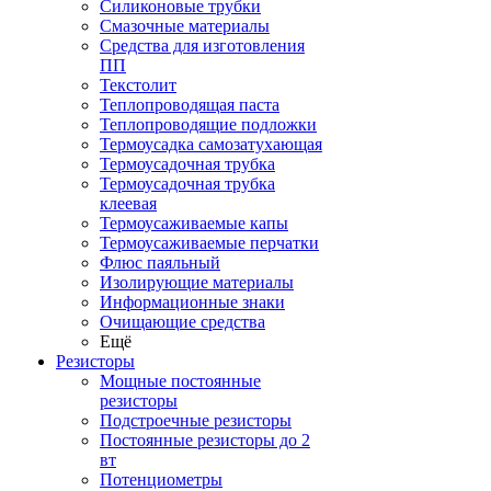
Силиконовые трубки
Смазочные материалы
Средства для изготовления
ПП
Текстолит
Теплопроводящая паста
Теплопроводящие подложки
Термоусадка самозатухающая
Термоусадочная трубка
Термоусадочная трубка
клеевая
Термоусаживаемые капы
Термоусаживаемые перчатки
Флюс паяльный
Изолирующие материалы
Информационные знаки
Очищающие средства
Ещё
Резисторы
Мощные постоянные
резисторы
Подстроечные резисторы
Постоянные резисторы до 2
вт
Потенциометры