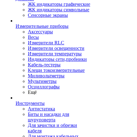
ЖК индикаторы графические
ЖК индикаторы символьные
Сенсорные экраны
Измерительные приборы
Аксессуары
Весы
Измерители RLC
Измерители освещенности
Измерители температуры
Индикаторы сети,пробники
Кабель-тестеры
Клещи токоизмерительные
Миливольтметры
Мультиметры
Осциллографы
Ещё
Инструменты
Антистатика
Биты и насадки для
шуруповерта
Для зачистки и обрезки
кабеля
Для монтажа кабельных