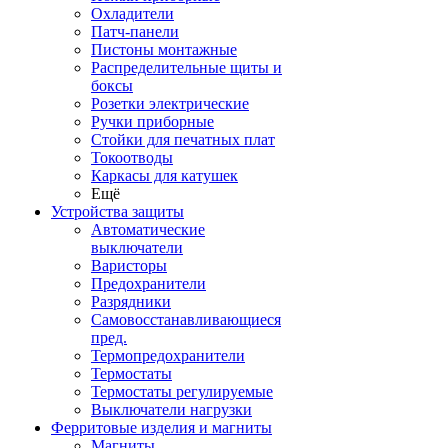
Охладители
Патч-панели
Пистоны монтажные
Распределительные щиты и
боксы
Розетки электрические
Ручки приборные
Стойки для печатных плат
Токоотводы
Каркасы для катушек
Ещё
Устройства защиты
Автоматические
выключатели
Варисторы
Предохранители
Разрядники
Самовосстанавливающиеся
пред.
Термопредохранители
Термостаты
Термостаты регулируемые
Выключатели нагрузки
Ферритовые изделия и магниты
Магниты