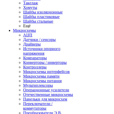
Такелаж
Хомуты
Шайбы изоляционные
Шайбы пластиковые
Шайбы стальные
Ещё
Микросхемы
АЦП
Датчики / сенсоры
Драйверы
Источники опорного
напряжения
Компараторы
Конверторы / инверторы
Контроллеры
Микросхемы интерфейсов
Микросхемы памяти
Микросхемы питания
Мультиплексоры
Операционные усилители
Отечественные микросхемы
Панельки для микросхем
Переключатели /
коммутаторы
Преобразователи Э.В.