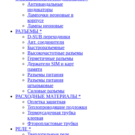
Антивандальные
индикаторы
Лампочки неоновые в
корпусе
Лампы неоновые
РАЗЪЕМЫ *
D-SUB переходники
Авт. соединители
Быстроразъемные
Высокочастотные разъемы
Герметичные разъемы
Держатели SIM и карт
памяти
Разъемы питания
Разъемы питания
штырьковые
Силовые разъемы
РАСХОДНЫЕ МАТЕРИАЛЫ *
Оплетка защитная
Теплопроводящие подложки
Термоусадочная трубка
клеевая
Фторопластовые трубки
РЕЛЕ *
Твердотельные реле