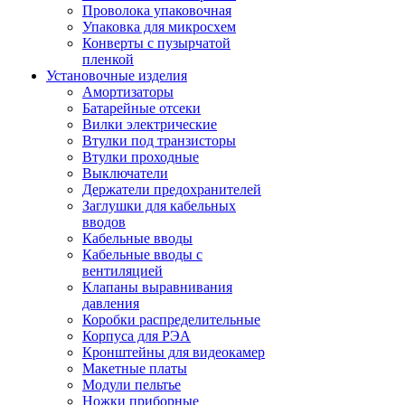
Проволока упаковочная
Упаковка для микросхем
Конверты с пузырчатой
пленкой
Установочные изделия
Амортизаторы
Батарейные отсеки
Вилки электрические
Втулки под транзисторы
Втулки проходные
Выключатели
Держатели предохранителей
Заглушки для кабельных
вводов
Кабельные вводы
Кабельные вводы с
вентиляцией
Клапаны выравнивания
давления
Коробки распределительные
Корпуса для РЭА
Кронштейны для видеокамер
Макетные платы
Модули пельтье
Ножки приборные