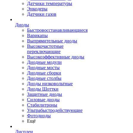
Датчики температуры
Энкодеры
Датчики газов
Диоды
Быстровосстанавливающиеся
Варикапы
Выпрямительные диоды
Высокочастотные
переключающие
Высокоэффективные диоды
Диодные модули
Диодные мосты
Диодные сборки
Диодные столбы
Диоды низковольтные
Диоды Шоттки
Защитные диоды
Силовые диоды
Стабилитроны
Ультрабыстродействующие
Фотодиоды
Ещё
Дисплеи