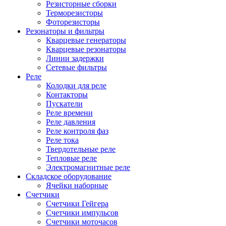
Резисторные сборки
Терморезисторы
Фоторезисторы
Резонаторы и фильтры
Кварцевые генераторы
Кварцевые резонаторы
Линии задержки
Сетевые фильтры
Реле
Колодки для реле
Контакторы
Пускатели
Реле времени
Реле давления
Реле контроля фаз
Реле тока
Твердотельные реле
Тепловые реле
Электромагнитные реле
Складское оборудование
Ячейки наборные
Счетчики
Счетчики Гейгера
Счетчики импульсов
Счетчики моточасов