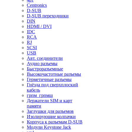
Centronics
D-SUB
D-SUB переходники
DIN
HDMI / DVI
IDC
RCA
RJ
SCSI
USB
Авт. соединители
Аудио разъемы
Быстроразъемные
Высокочастотные разъемы
Герметичные разъемы
Гнёзда под сверхплоский
кабель
грпм_грпмш
Держатели SIM и карт
памяти
Заглушки для разъемов
Изолирующие колпачки
Корпуса к разъемам D-SUB
Модули Keystone Jack