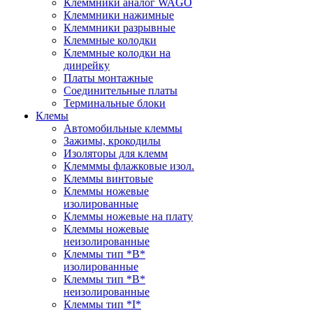
Клеммники аналог WAGO
Клеммники нажимные
Клеммники разрывные
Клеммные колодки
Клеммные колодки на
динрейку
Платы монтажные
Соединительные платы
Терминальные блоки
Клемы
Автомобильные клеммы
Зажимы, крокодилы
Изоляторы для клемм
Клемммы флажковые изол.
Клеммы винтовые
Клеммы ножевые
изолированные
Клеммы ножевые на плату
Клеммы ножевые
неизолированные
Клеммы тип *B*
изолированные
Клеммы тип *B*
неизолированные
Клеммы тип *I*