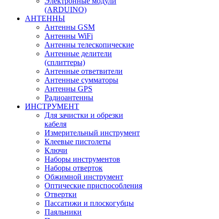
Электронные модули
(ARDUINO)
АНТЕННЫ
Антенны GSM
Антенны WiFi
Антенны телескопические
Антенные делители
(сплиттеры)
Антенные ответвители
Антенные сумматоры
Антенны GPS
Радиоантенны
ИНСТРУМЕНТ
Для зачистки и обрезки
кабеля
Измерительный инструмент
Клеевые пистолеты
Ключи
Наборы инструментов
Наборы отверток
Обжимной инструмент
Оптические приспособления
Отвертки
Пассатижи и плоскогубцы
Паяльники