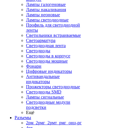
Лампы галогеновые
Лампы накаливания
Лампы неоновые
Лампы светодиодные
Профиль для светодиодной
ленты
Светильники встраиваемые
Светоарматура
Светодиодная лента
Светодиоды
Светодиоды в корпусе
Светодиоды мощные
Фонари
Цифровые индикаторы
Антивандальные
индикаторы
Прожекторы светодиодные
Светодиоды SMD
Лампы сигнальные
Светодиодные модули
подсветки
Ещё
Разъемы
2рм_2рмг_2рмт_рмг_онц-рг
4рт