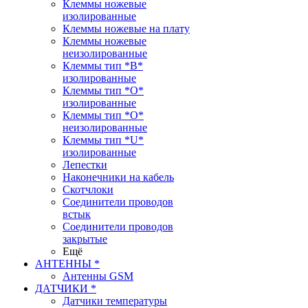
Клеммы ножевые
изолированные
Клеммы ножевые на плату
Клеммы ножевые
неизолированные
Клеммы тип *B*
изолированные
Клеммы тип *O*
изолированные
Клеммы тип *O*
неизолированные
Клеммы тип *U*
изолированные
Лепестки
Наконечники на кабель
Скотчлоки
Соединители проводов
встык
Соединители проводов
закрытые
Ещё
АНТЕННЫ *
Антенны GSM
ДАТЧИКИ *
Датчики температуры