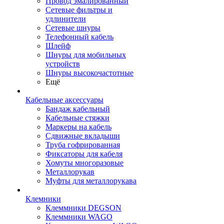
Провод эмалированный
Сетевые фильтры и
удлинители
Сетевые шнуры
Телефонный кабель
Шлейф
Шнуры для мобильных
устройств
Шнуры высокочастотные
Ещё
Кабельные аксессуары
Бандаж кабельный
Кабельные стяжки
Маркеры на кабель
Сдвижные вкладыши
Труба гофрированная
Фиксаторы для кабеля
Хомуты многоразовые
Металлорукав
Муфты для металлорукава
Клемники
Клеммники DEGSON
Клеммники WAGO