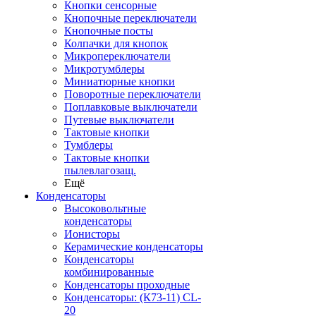
Кнопки сенсорные
Кнопочные переключатели
Кнопочные посты
Колпачки для кнопок
Микропереключатели
Микротумблеры
Миниатюрные кнопки
Поворотные переключатели
Поплавковые выключатели
Путевые выключатели
Тактовые кнопки
Тумблеры
Тактовые кнопки
пылевлагозащ.
Ещё
Конденсаторы
Высоковольтные
конденсаторы
Ионисторы
Керамические конденсаторы
Конденсаторы
комбинированные
Конденсаторы проходные
Конденсаторы: (К73-11) CL-
20