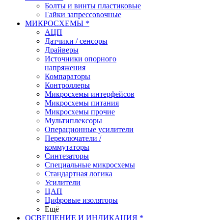
Болты и винты пластиковые
Гайки запрессовочные
МИКРОСХЕМЫ *
АЦП
Датчики / сенсоры
Драйверы
Источники опорного
напряжения
Компараторы
Контроллеры
Микросхемы интерфейсов
Микросхемы питания
Микросхемы прочие
Мультиплексоры
Операционные усилители
Переключатели /
коммутаторы
Синтезаторы
Специальные микросхемы
Стандартная логика
Усилители
ЦАП
Цифровые изоляторы
Ещё
ОСВЕЩЕНИЕ И ИНДИКАЦИЯ *