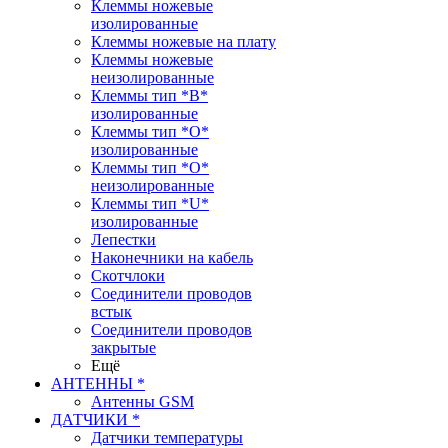
Клеммы ножевые
изолированные
Клеммы ножевые на плату
Клеммы ножевые
неизолированные
Клеммы тип *B*
изолированные
Клеммы тип *O*
изолированные
Клеммы тип *O*
неизолированные
Клеммы тип *U*
изолированные
Лепестки
Наконечники на кабель
Скотчлоки
Соединители проводов
встык
Соединители проводов
закрытые
Ещё
АНТЕННЫ *
Антенны GSM
ДАТЧИКИ *
Датчики температуры