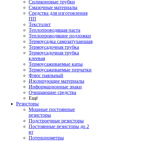
Силиконовые трубки
Смазочные материалы
Средства для изготовления
ПП
Текстолит
Теплопроводящая паста
Теплопроводящие подложки
Термоусадка самозатухающая
Термоусадочная трубка
Термоусадочная трубка
клеевая
Термоусаживаемые капы
Термоусаживаемые перчатки
Флюс паяльный
Изолирующие материалы
Информационные знаки
Очищающие средства
Ещё
Резисторы
Мощные постоянные
резисторы
Подстроечные резисторы
Постоянные резисторы до 2
вт
Потенциометры