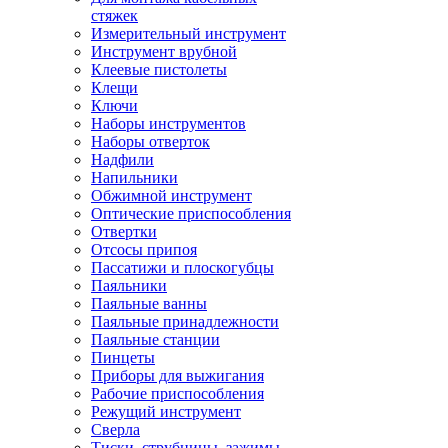
стяжек
Измерительный инструмент
Инструмент врубной
Клеевые пистолеты
Клещи
Ключи
Наборы инструментов
Наборы отверток
Надфили
Напильники
Обжимной инструмент
Оптические приспособления
Отвертки
Отсосы припоя
Пассатижи и плоскогубцы
Паяльники
Паяльные ванны
Паяльные принадлежности
Паяльные станции
Пинцеты
Приборы для выжигания
Рабочие приспособления
Режущий инструмент
Сверла
Тиски, струбцины, зажимы