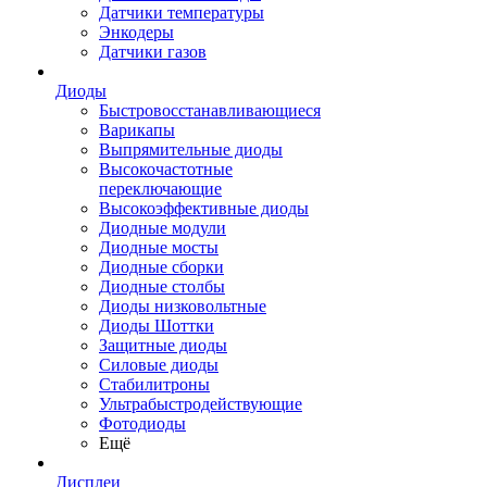
Датчики температуры
Энкодеры
Датчики газов
Диоды
Быстровосстанавливающиеся
Варикапы
Выпрямительные диоды
Высокочастотные
переключающие
Высокоэффективные диоды
Диодные модули
Диодные мосты
Диодные сборки
Диодные столбы
Диоды низковольтные
Диоды Шоттки
Защитные диоды
Силовые диоды
Стабилитроны
Ультрабыстродействующие
Фотодиоды
Ещё
Дисплеи