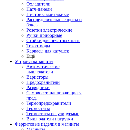
Охладители
Патч-панели
Пистоны монтажные
Распределительные щиты и
боксы
Розетки электрические
Ручки приборные
Стойки для печатных плат
Токоотводы
Каркасы для катушек
Ещё
Устройства защиты
Автоматические
выключатели
Варисторы
Предохранители
Разрядники
Самовосстанавливающиеся
пред.
Термопредохранители
Термостаты
Термостаты регулируемые
Выключатели нагрузки
Ферритовые изделия и магниты
Магниты