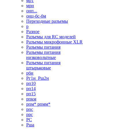
мр1
мрн
онп...
онц-бс-бм
Переходные разъемы
р
Разное
Разъемы для RC моделей
Разъемы микрофонные XLR
Разъемы питания
Разъемы питания
низковольтные
Разъемы питания
штырьковые
рбн
Рг1н_Рш2н
рп10
рп14
рп15
рпкм
рпм* рпмм*
рпс
ррс
РС
Рша