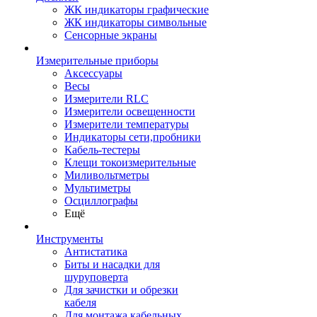
ЖК индикаторы графические
ЖК индикаторы символьные
Сенсорные экраны
Измерительные приборы
Аксессуары
Весы
Измерители RLC
Измерители освещенности
Измерители температуры
Индикаторы сети,пробники
Кабель-тестеры
Клещи токоизмерительные
Миливольтметры
Мультиметры
Осциллографы
Ещё
Инструменты
Антистатика
Биты и насадки для
шуруповерта
Для зачистки и обрезки
кабеля
Для монтажа кабельных