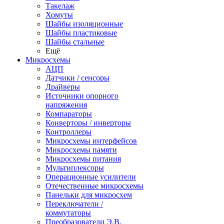
Такелаж
Хомуты
Шайбы изоляционные
Шайбы пластиковые
Шайбы стальные
Ещё
Микросхемы
АЦП
Датчики / сенсоры
Драйверы
Источники опорного
напряжения
Компараторы
Конверторы / инверторы
Контроллеры
Микросхемы интерфейсов
Микросхемы памяти
Микросхемы питания
Мультиплексоры
Операционные усилители
Отечественные микросхемы
Панельки для микросхем
Переключатели /
коммутаторы
Преобразователи Э.В.