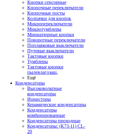
Кнопки сенсорные
Кнопочные переключатели
Кнопочные посты
Колпачки для кнопок
Микропереключатели
Микротумблеры
Миниатюрные кнопки
Поворотные переключатели
Поплавковые выключатели
Путевые выключатели
Тактовые кнопки
Тумблеры
Тактовые кнопки
пылевлагозащ.
Ещё
Конденсаторы
Высоковольтные
конденсаторы
Ионисторы
Керамические конденсаторы
Конденсаторы
комбинированные
Конденсаторы проходные
Конденсаторы: (К73-11) CL-
20