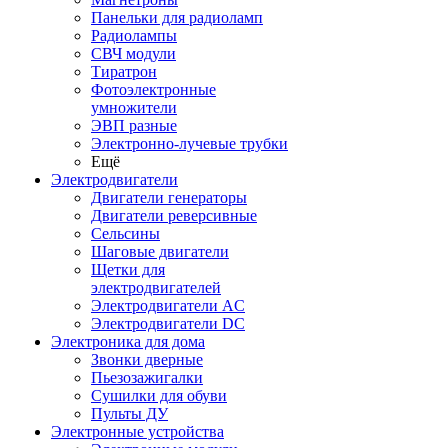
Панельки для радиоламп
Радиолампы
СВЧ модули
Тиратрон
Фотоэлектронные
умножители
ЭВП разные
Электронно-лучевые трубки
Ещё
Электродвигатели
Двигатели генераторы
Двигатели реверсивные
Сельсины
Шаговые двигатели
Щетки для
электродвигателей
Электродвигатели AC
Электродвигатели DC
Электроника для дома
Звонки дверные
Пьезозажигалки
Сушилки для обуви
Пульты ДУ
Электронные устройства