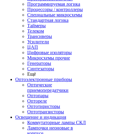
Программируемая логика
Процессоры / контроллеры
Специальные микросхемы
Стандартная логика
Таймеры
Телеком
Трансиверы
Усилители
ЦАП
Цифровые изоляторы
Микросхемы прочие
Генераторы
Синтезаторы
Ещё
Оптоэлектронные приборы
Оптические
приемопередатчики
Оптопары
Оптореле
Оптотиристоры
Оптотранзисторы
Освещение и индикация
Коммутаторные лампы СКЛ
Лампочки неоновые в
корпусе