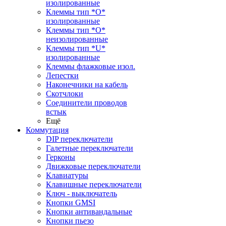
изолированные
Клеммы тип *O*
изолированные
Клеммы тип *O*
неизолированные
Клеммы тип *U*
изолированные
Клеммы флажковые изол.
Лепестки
Наконечники на кабель
Скотчлоки
Соединители проводов
встык
Ещё
Коммутация
DIP переключатели
Галетные переключатели
Герконы
Движковые переключатели
Клавиатуры
Клавишные переключатели
Ключ - выключатель
Кнопки GMSI
Кнопки антивандальные
Кнопки пьезо