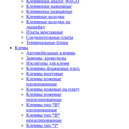
Клеммники аналог WAGO
Клеммники нажимные
Клеммники разрывные
Клеммные колодки
Клеммные колодки на
динрейку
Платы монтажные
Соединительные платы
Терминальные блоки
Клемы
Автомобильные клеммы
Зажимы, крокодилы
Изоляторы для клемм
Клемммы флажковые изол.
Клеммы винтовые
Клеммы ножевые
изолированные
Клеммы ножевые на плату
Клеммы ножевые
неизолированные
Клеммы тип *B*
изолированные
Клеммы тип *B*
неизолированные
Клеммы тип *I*