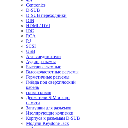
Centronics
D-SUB
D-SUB переходники
DIN
HDMI / DVI
IDC
RCA
RJ
SCSI
USB
Авт. соединители
Аудио разъемы
Быстроразъемные
Высокочастотные разъемы
Герметичные разъемы
Гнёзда под сверхплоский
кабель
грпм_грпмш
Держатели SIM и карт
памяти
Заглушки для разъемов
Изолирующие колпачки
Корпуса к разъемам D-SUB
Модули Keystone Jack