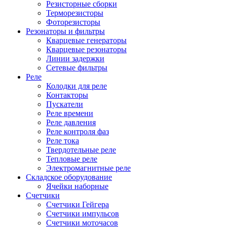
Резисторные сборки
Терморезисторы
Фоторезисторы
Резонаторы и фильтры
Кварцевые генераторы
Кварцевые резонаторы
Линии задержки
Сетевые фильтры
Реле
Колодки для реле
Контакторы
Пускатели
Реле времени
Реле давления
Реле контроля фаз
Реле тока
Твердотельные реле
Тепловые реле
Электромагнитные реле
Складское оборудование
Ячейки наборные
Счетчики
Счетчики Гейгера
Счетчики импульсов
Счетчики моточасов