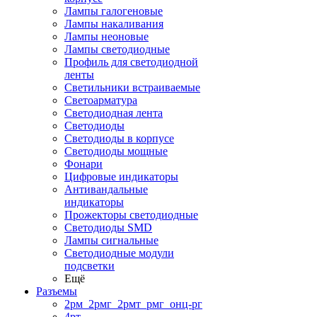
Лампы галогеновые
Лампы накаливания
Лампы неоновые
Лампы светодиодные
Профиль для светодиодной
ленты
Светильники встраиваемые
Светоарматура
Светодиодная лента
Светодиоды
Светодиоды в корпусе
Светодиоды мощные
Фонари
Цифровые индикаторы
Антивандальные
индикаторы
Прожекторы светодиодные
Светодиоды SMD
Лампы сигнальные
Светодиодные модули
подсветки
Ещё
Разъемы
2рм_2рмг_2рмт_рмг_онц-рг
4рт