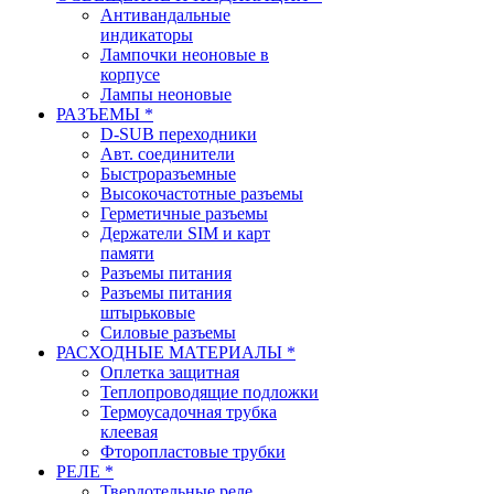
Антивандальные
индикаторы
Лампочки неоновые в
корпусе
Лампы неоновые
РАЗЪЕМЫ *
D-SUB переходники
Авт. соединители
Быстроразъемные
Высокочастотные разъемы
Герметичные разъемы
Держатели SIM и карт
памяти
Разъемы питания
Разъемы питания
штырьковые
Силовые разъемы
РАСХОДНЫЕ МАТЕРИАЛЫ *
Оплетка защитная
Теплопроводящие подложки
Термоусадочная трубка
клеевая
Фторопластовые трубки
РЕЛЕ *
Твердотельные реле