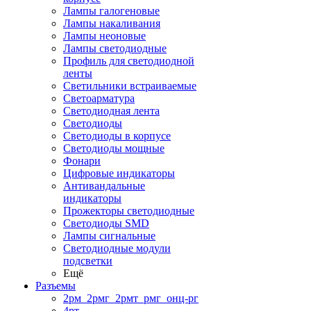
Лампы галогеновые
Лампы накаливания
Лампы неоновые
Лампы светодиодные
Профиль для светодиодной
ленты
Светильники встраиваемые
Светоарматура
Светодиодная лента
Светодиоды
Светодиоды в корпусе
Светодиоды мощные
Фонари
Цифровые индикаторы
Антивандальные
индикаторы
Прожекторы светодиодные
Светодиоды SMD
Лампы сигнальные
Светодиодные модули
подсветки
Ещё
Разъемы
2рм_2рмг_2рмт_рмг_онц-рг
4рт