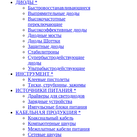
ДИОДЫ *
Быстровосстанавливающиеся
Выпрямительные диоды
Высокочастотные
переключающие
Высокоэффективные диоды
Диодные мосты
Диоды Шоттки
Защитные диоды
Стабилитроны
Супербыстродействующие
диоды
Ультрабыстродействующие
ИНСТРУМЕНТ *
Клеевые пистолеты
Тиски, струбцины, зажимы
ИСТОЧНИКИ ПИТАНИЯ *
Драйверы для светодиодов
Зарядные устройства
Импульсные блоки питания
КАБЕЛЬНАЯ ПРОДУКЦИЯ *
Коаксиальный кабель
Компьютерные шнуры
Межплатные кабели питания
Сетевые шнуры