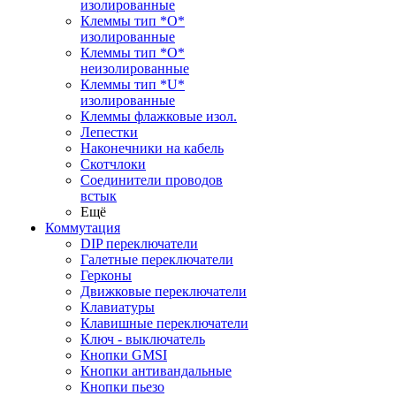
изолированные
Клеммы тип *O*
изолированные
Клеммы тип *O*
неизолированные
Клеммы тип *U*
изолированные
Клеммы флажковые изол.
Лепестки
Наконечники на кабель
Скотчлоки
Соединители проводов
встык
Ещё
Коммутация
DIP переключатели
Галетные переключатели
Герконы
Движковые переключатели
Клавиатуры
Клавишные переключатели
Ключ - выключатель
Кнопки GMSI
Кнопки антивандальные
Кнопки пьезо