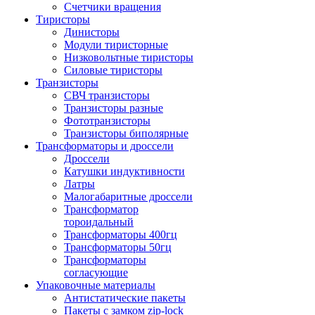
Счетчики вращения
Тиристоры
Динисторы
Модули тиристорные
Низковольтные тиристоры
Силовые тиристоры
Транзисторы
СВЧ транзисторы
Транзисторы разные
Фототранзисторы
Транзисторы биполярные
Трансформаторы и дроссели
Дроссели
Катушки индуктивности
Латры
Малогабаритные дроссели
Трансформатор
тороидальный
Трансформаторы 400гц
Трансформаторы 50гц
Трансформаторы
согласующие
Упаковочные материалы
Антистатические пакеты
Пакеты с замком zip-lock