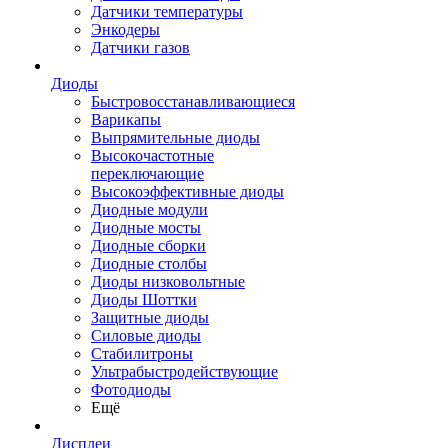
Датчики температуры
Энкодеры
Датчики газов
Диоды
Быстровосстанавливающиеся
Варикапы
Выпрямительные диоды
Высокочастотные
переключающие
Высокоэффективные диоды
Диодные модули
Диодные мосты
Диодные сборки
Диодные столбы
Диоды низковольтные
Диоды Шоттки
Защитные диоды
Силовые диоды
Стабилитроны
Ультрабыстродействующие
Фотодиоды
Ещё
Дисплеи