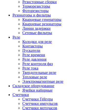
Резисторные сборки
Терморезисторы
Фоторезисторы
Резонаторы и фильтры
Кварцевые генераторы
Кварцевые резонаторы
Линии задержки
Сетевые фильтры
Реле
Колодки для реле
Контакторы
Пускатели
Реле времени
Реле давления
Реле контроля фаз
Реле тока
Твердотельные реле
Тепловые реле
Электромагнитные реле
Складское оборудование
Ячейки наборные
Счетчики
Счетчики Гейгера
Счетчики импульсов
Счетчики моточасов