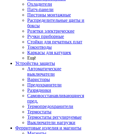
Охладители
Патч-панели
Пистоны монтажные
Распределительные щиты и
боксы
Розетки электрические
Ручки приборные
Стойки для печатных плат
Токоотводы
Каркасы для катушек
Ещё
Устройства защиты
Автоматические
выключатели
Варисторы
Предохранители
Разрядники
Самовосстанавливающиеся
пред.
Термопредохранители
Термостаты
Термостаты регулируемые
Выключатели нагрузки
Ферритовые изделия и магниты
Магниты