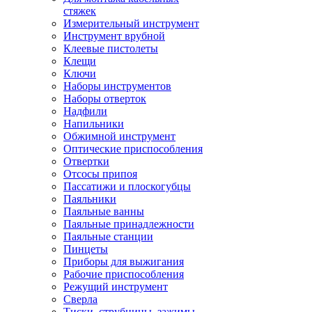
стяжек
Измерительный инструмент
Инструмент врубной
Клеевые пистолеты
Клещи
Ключи
Наборы инструментов
Наборы отверток
Надфили
Напильники
Обжимной инструмент
Оптические приспособления
Отвертки
Отсосы припоя
Пассатижи и плоскогубцы
Паяльники
Паяльные ванны
Паяльные принадлежности
Паяльные станции
Пинцеты
Приборы для выжигания
Рабочие приспособления
Режущий инструмент
Сверла
Тиски, струбцины, зажимы