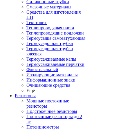
Силиконовые трубки
Смазочные материалы
Средства для изготовления
ПП
Текстолит
Теплопроводящая паста
Теплопроводящие подложки
Термоусадка самозатухающая
Термоусадочная трубка
Термоусадочная трубка
клеевая
Термоусаживаемые капы
Термоусаживаемые перчатки
Флюс паяльный
Изолирующие материалы
Информационные знаки
Очищающие средства
Ещё
Резисторы
Мощные постоянные
резисторы
Подстроечные резисторы
Постоянные резисторы до 2
вт
Потенциометры