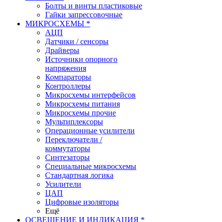
Болты и винты пластиковые
Гайки запрессовочные
МИКРОСХЕМЫ *
АЦП
Датчики / сенсоры
Драйверы
Источники опорного
напряжения
Компараторы
Контроллеры
Микросхемы интерфейсов
Микросхемы питания
Микросхемы прочие
Мультиплексоры
Операционные усилители
Переключатели /
коммутаторы
Синтезаторы
Специальные микросхемы
Стандартная логика
Усилители
ЦАП
Цифровые изоляторы
Ещё
ОСВЕЩЕНИЕ И ИНДИКАЦИЯ *