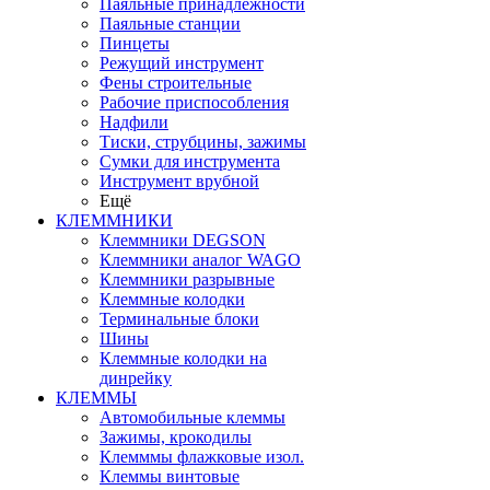
Паяльные принадлежности
Паяльные станции
Пинцеты
Режущий инструмент
Фены строительные
Рабочие приспособления
Надфили
Тиски, струбцины, зажимы
Сумки для инструмента
Инструмент врубной
Ещё
КЛЕММНИКИ
Клеммники DEGSON
Клеммники аналог WAGO
Клеммники разрывные
Клеммные колодки
Терминальные блоки
Шины
Клеммные колодки на
динрейку
КЛЕММЫ
Автомобильные клеммы
Зажимы, крокодилы
Клемммы флажковые изол.
Клеммы винтовые