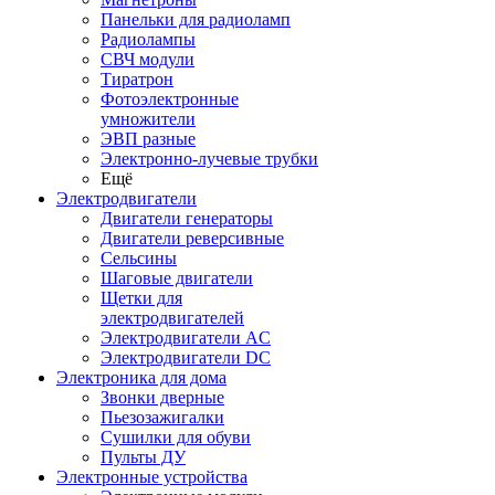
Панельки для радиоламп
Радиолампы
СВЧ модули
Тиратрон
Фотоэлектронные
умножители
ЭВП разные
Электронно-лучевые трубки
Ещё
Электродвигатели
Двигатели генераторы
Двигатели реверсивные
Сельсины
Шаговые двигатели
Щетки для
электродвигателей
Электродвигатели AC
Электродвигатели DC
Электроника для дома
Звонки дверные
Пьезозажигалки
Сушилки для обуви
Пульты ДУ
Электронные устройства