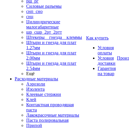
рш_рг
Силовые разъемы
снп_сно
снц
Цилиндрические
малогабаритные
шр_сшр_2рт_2ртт
Штекеры _ гнезда _ клеммы
Как купить
Штыри и гнезда для плат
1.27мм
Условия
Штыри и гнезда для плат
оплаты
2.00мм
Условия
Произ
Штыри и гнезда для плат
доставки
2.54мм
Гарантия
Ещё
на товар
Расходные материалы
Аэрозоли
Изолента
Клеевые стержни
Клей
Контактная проводящая
паста
Лакокрасочные материалы
Паста полировальная
Припой