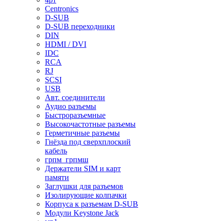
Centronics
D-SUB
D-SUB переходники
DIN
HDMI / DVI
IDC
RCA
RJ
SCSI
USB
Авт. соединители
Аудио разъемы
Быстроразъемные
Высокочастотные разъемы
Герметичные разъемы
Гнёзда под сверхплоский
кабель
грпм_грпмш
Держатели SIM и карт
памяти
Заглушки для разъемов
Изолирующие колпачки
Корпуса к разъемам D-SUB
Модули Keystone Jack