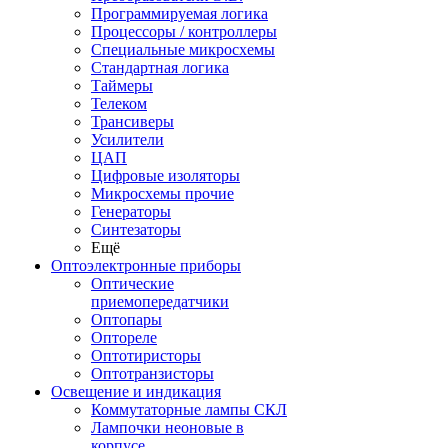
Программируемая логика
Процессоры / контроллеры
Специальные микросхемы
Стандартная логика
Таймеры
Телеком
Трансиверы
Усилители
ЦАП
Цифровые изоляторы
Микросхемы прочие
Генераторы
Синтезаторы
Ещё
Оптоэлектронные приборы
Оптические
приемопередатчики
Оптопары
Оптореле
Оптотиристоры
Оптотранзисторы
Освещение и индикация
Коммутаторные лампы СКЛ
Лампочки неоновые в
корпусе