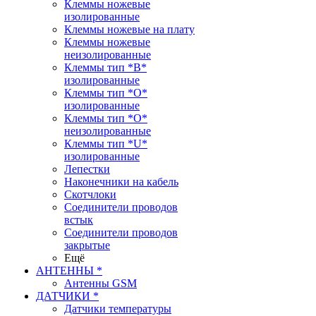
Клеммы ножевые
изолированные
Клеммы ножевые на плату
Клеммы ножевые
неизолированные
Клеммы тип *B*
изолированные
Клеммы тип *O*
изолированные
Клеммы тип *O*
неизолированные
Клеммы тип *U*
изолированные
Лепестки
Наконечники на кабель
Скотчлоки
Соединители проводов
встык
Соединители проводов
закрытые
Ещё
АНТЕННЫ *
Антенны GSM
ДАТЧИКИ *
Датчики температуры