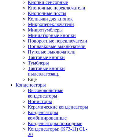
Кнопки сенсорные
Кнопочные переключатели
Кнопочные посты
Колпачки для кнопок
Микропереключатели
Микротумблеры
Миниатюрные кнопки
Поворотные переключатели
Поплавковые выключатели
Путевые выключатели
Тактовые кнопки
Тумблеры
Тактовые кнопки
пылевлагозащ.
Ещё
Конденсаторы
Высоковольтные
конденсаторы
Ионисторы
Керамические конденсаторы
Конденсаторы
комбинированные
Конденсаторы проходные
Конденсаторы: (К73-11) CL-
20