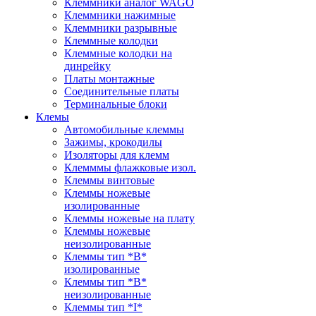
Клеммники аналог WAGO
Клеммники нажимные
Клеммники разрывные
Клеммные колодки
Клеммные колодки на
динрейку
Платы монтажные
Соединительные платы
Терминальные блоки
Клемы
Автомобильные клеммы
Зажимы, крокодилы
Изоляторы для клемм
Клемммы флажковые изол.
Клеммы винтовые
Клеммы ножевые
изолированные
Клеммы ножевые на плату
Клеммы ножевые
неизолированные
Клеммы тип *B*
изолированные
Клеммы тип *B*
неизолированные
Клеммы тип *I*