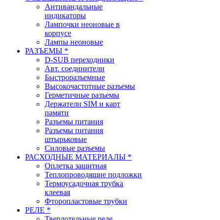
Антивандальные
индикаторы
Лампочки неоновые в
корпусе
Лампы неоновые
РАЗЪЕМЫ *
D-SUB переходники
Авт. соединители
Быстроразъемные
Высокочастотные разъемы
Герметичные разъемы
Держатели SIM и карт
памяти
Разъемы питания
Разъемы питания
штырьковые
Силовые разъемы
РАСХОДНЫЕ МАТЕРИАЛЫ *
Оплетка защитная
Теплопроводящие подложки
Термоусадочная трубка
клеевая
Фторопластовые трубки
РЕЛЕ *
Твердотельные реле