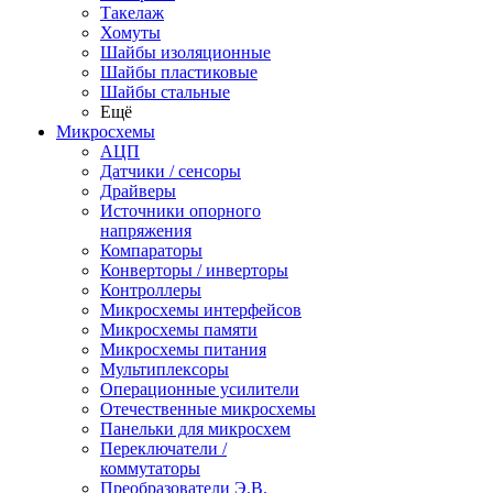
Такелаж
Хомуты
Шайбы изоляционные
Шайбы пластиковые
Шайбы стальные
Ещё
Микросхемы
АЦП
Датчики / сенсоры
Драйверы
Источники опорного
напряжения
Компараторы
Конверторы / инверторы
Контроллеры
Микросхемы интерфейсов
Микросхемы памяти
Микросхемы питания
Мультиплексоры
Операционные усилители
Отечественные микросхемы
Панельки для микросхем
Переключатели /
коммутаторы
Преобразователи Э.В.