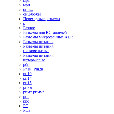
мр1
мрн
онп...
онц-бс-бм
Переходные разъемы
р
Разное
Разъемы для RC моделей
Разъемы микрофонные XLR
Разъемы питания
Разъемы питания
низковольтные
Разъемы питания
штырьковые
рбн
Рг1н_Рш2н
рп10
рп14
рп15
рпкм
рпм* рпмм*
рпс
ррс
РС
Рша