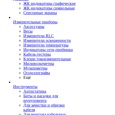
ЖК индикаторы графические
ЖК индикаторы символьные
Сенсорные экраны
Измерительные приборы
Аксессуары
Весы
Измерители RLC
Измерители освещенности
Измерители температуры
Индикаторы сети,пробники
Кабель-тестеры
Клещи токоизмерительные
Миливольтметры
Мультиметры
Осциллографы
Ещё
Инструменты
Антистатика
Биты и насадки для
шуруповерта
Для зачистки и обрезки
кабеля
Для монтажа кабельных