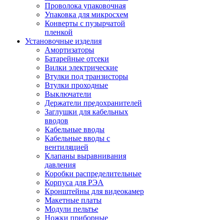
Проволока упаковочная
Упаковка для микросхем
Конверты с пузырчатой
пленкой
Установочные изделия
Амортизаторы
Батарейные отсеки
Вилки электрические
Втулки под транзисторы
Втулки проходные
Выключатели
Держатели предохранителей
Заглушки для кабельных
вводов
Кабельные вводы
Кабельные вводы с
вентиляцией
Клапаны выравнивания
давления
Коробки распределительные
Корпуса для РЭА
Кронштейны для видеокамер
Макетные платы
Модули пельтье
Ножки приборные