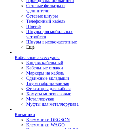
Провод эмалированный
Сетевые фильтры и
удлинители
Сетевые шнуры
Телефонный кабель
Шлейф
Шнуры для мобильных
устройств
Шнуры высокочастотные
Ещё
Кабельные аксессуары
Бандаж кабельный
Кабельные стяжки
Маркеры на кабель
Сдвижные вкладыши
Труба гофрированная
Фиксаторы для кабеля
Хомуты многоразовые
Металлорукав
Муфты для металлорукава
Клемники
Клеммники DEGSON
Клеммники WAGO