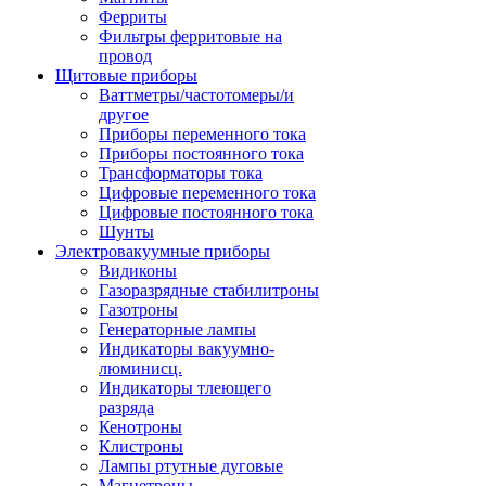
Ферриты
Фильтры ферритовые на
провод
Щитовые приборы
Ваттметры/частотомеры/и
другое
Приборы переменного тока
Приборы постоянного тока
Трансформаторы тока
Цифровые переменного тока
Цифровые постоянного тока
Шунты
Электровакуумные приборы
Видиконы
Газоразрядные стабилитроны
Газотроны
Генераторные лампы
Индикаторы вакуумно-
люминисц.
Индикаторы тлеющего
разряда
Кенотроны
Клистроны
Лампы ртутные дуговые
Магнетроны