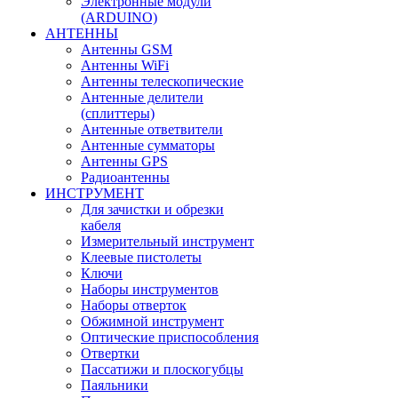
Электронные модули
(ARDUINO)
АНТЕННЫ
Антенны GSM
Антенны WiFi
Антенны телескопические
Антенные делители
(сплиттеры)
Антенные ответвители
Антенные сумматоры
Антенны GPS
Радиоантенны
ИНСТРУМЕНТ
Для зачистки и обрезки
кабеля
Измерительный инструмент
Клеевые пистолеты
Ключи
Наборы инструментов
Наборы отверток
Обжимной инструмент
Оптические приспособления
Отвертки
Пассатижи и плоскогубцы
Паяльники