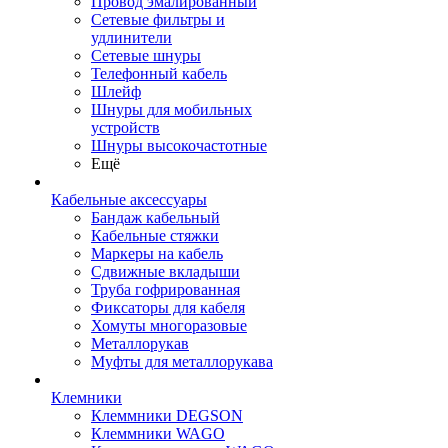
Провод эмалированный
Сетевые фильтры и
удлинители
Сетевые шнуры
Телефонный кабель
Шлейф
Шнуры для мобильных
устройств
Шнуры высокочастотные
Ещё
Кабельные аксессуары
Бандаж кабельный
Кабельные стяжки
Маркеры на кабель
Сдвижные вкладыши
Труба гофрированная
Фиксаторы для кабеля
Хомуты многоразовые
Металлорукав
Муфты для металлорукава
Клемники
Клеммники DEGSON
Клеммники WAGO