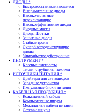
ДИОДЫ *
Быстровосстанавливающиеся
Выпрямительные диоды
Высокочастотные
переключающие
Высокоэффективные диоды
Диодные мосты
Диоды Шоттки
Защитные диоды
Стабилитроны
Супербыстродействующие
диоды
Ультрабыстродействующие
ИНСТРУМЕНТ *
Клеевые пистолеты
Тиски, струбцины, зажимы
ИСТОЧНИКИ ПИТАНИЯ *
Драйверы для светодиодов
Зарядные устройства
Импульсные блоки питания
КАБЕЛЬНАЯ ПРОДУКЦИЯ *
Коаксиальный кабель
Компьютерные шнуры
Межплатные кабели питания
Сетевые шнуры