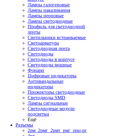
Лампы галогеновые
Лампы накаливания
Лампы неоновые
Лампы светодиодные
Профиль для светодиодной
ленты
Светильники встраиваемые
Светоарматура
Светодиодная лента
Светодиоды
Светодиоды в корпусе
Светодиоды мощные
Фонари
Цифровые индикаторы
Антивандальные
индикаторы
Прожекторы светодиодные
Светодиоды SMD
Лампы сигнальные
Светодиодные модули
подсветки
Ещё
Разъемы
2рм_2рмг_2рмт_рмг_онц-рг
4рт