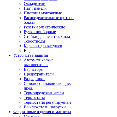
Охладители
Патч-панели
Пистоны монтажные
Распределительные щиты и
боксы
Розетки электрические
Ручки приборные
Стойки для печатных плат
Токоотводы
Каркасы для катушек
Ещё
Устройства защиты
Автоматические
выключатели
Варисторы
Предохранители
Разрядники
Самовосстанавливающиеся
пред.
Термопредохранители
Термостаты
Термостаты регулируемые
Выключатели нагрузки
Ферритовые изделия и магниты
Магниты