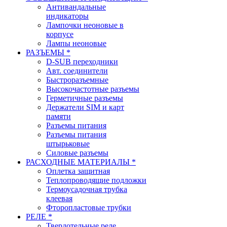
Антивандальные
индикаторы
Лампочки неоновые в
корпусе
Лампы неоновые
РАЗЪЕМЫ *
D-SUB переходники
Авт. соединители
Быстроразъемные
Высокочастотные разъемы
Герметичные разъемы
Держатели SIM и карт
памяти
Разъемы питания
Разъемы питания
штырьковые
Силовые разъемы
РАСХОДНЫЕ МАТЕРИАЛЫ *
Оплетка защитная
Теплопроводящие подложки
Термоусадочная трубка
клеевая
Фторопластовые трубки
РЕЛЕ *
Твердотельные реле