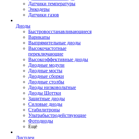
Датчики температуры
Энкодеры
Датчики газов
Диоды
Быстровосстанавливающиеся
Варикапы
Выпрямительные диоды
Высокочастотные
переключающие
Высокоэффективные диоды
Диодные модули
Диодные мосты
Диодные сборки
Диодные столбы
Диоды низковольтные
Диоды Шоттки
Защитные диоды
Силовые диоды
Стабилитроны
Ультрабыстродействующие
Фотодиоды
Ещё
Дисплеи