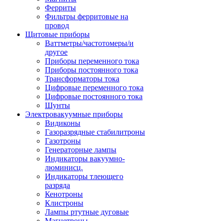
Ферриты
Фильтры ферритовые на
провод
Щитовые приборы
Ваттметры/частотомеры/и
другое
Приборы переменного тока
Приборы постоянного тока
Трансформаторы тока
Цифровые переменного тока
Цифровые постоянного тока
Шунты
Электровакуумные приборы
Видиконы
Газоразрядные стабилитроны
Газотроны
Генераторные лампы
Индикаторы вакуумно-
люминисц.
Индикаторы тлеющего
разряда
Кенотроны
Клистроны
Лампы ртутные дуговые
Магнетроны