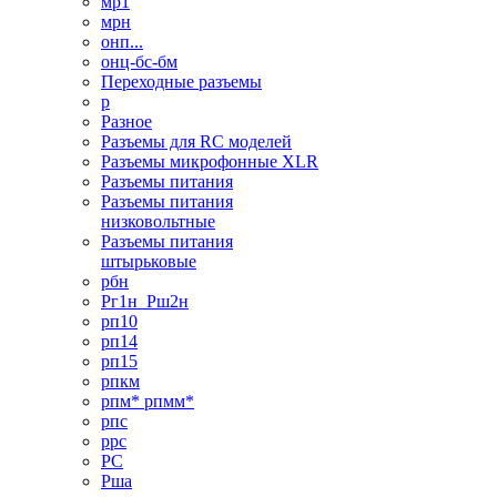
мр1
мрн
онп...
онц-бс-бм
Переходные разъемы
р
Разное
Разъемы для RC моделей
Разъемы микрофонные XLR
Разъемы питания
Разъемы питания
низковольтные
Разъемы питания
штырьковые
рбн
Рг1н_Рш2н
рп10
рп14
рп15
рпкм
рпм* рпмм*
рпс
ррс
РС
Рша