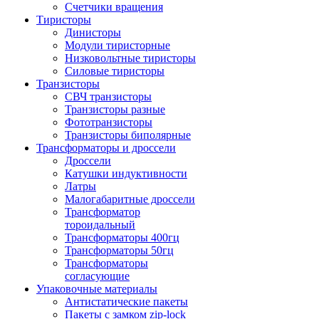
Счетчики вращения
Тиристоры
Динисторы
Модули тиристорные
Низковольтные тиристоры
Силовые тиристоры
Транзисторы
СВЧ транзисторы
Транзисторы разные
Фототранзисторы
Транзисторы биполярные
Трансформаторы и дроссели
Дроссели
Катушки индуктивности
Латры
Малогабаритные дроссели
Трансформатор
тороидальный
Трансформаторы 400гц
Трансформаторы 50гц
Трансформаторы
согласующие
Упаковочные материалы
Антистатические пакеты
Пакеты с замком zip-lock