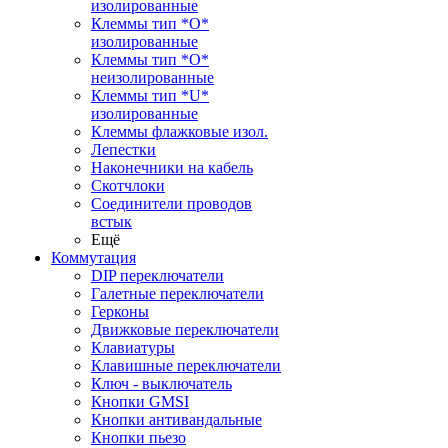
изолированные
Клеммы тип *O*
изолированные
Клеммы тип *O*
неизолированные
Клеммы тип *U*
изолированные
Клеммы флажковые изол.
Лепестки
Наконечники на кабель
Скотчлоки
Соединители проводов
встык
Ещё
Коммутация
DIP переключатели
Галетные переключатели
Герконы
Движковые переключатели
Клавиатуры
Клавишные переключатели
Ключ - выключатель
Кнопки GMSI
Кнопки антивандальные
Кнопки пьезо