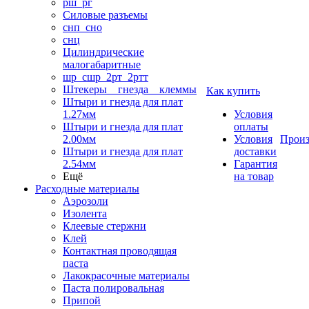
рш_рг
Силовые разъемы
снп_сно
снц
Цилиндрические
малогабаритные
шр_сшр_2рт_2ртт
Штекеры _ гнезда _ клеммы
Как купить
Штыри и гнезда для плат
1.27мм
Условия
Штыри и гнезда для плат
оплаты
2.00мм
Условия
Произ
Штыри и гнезда для плат
доставки
2.54мм
Гарантия
Ещё
на товар
Расходные материалы
Аэрозоли
Изолента
Клеевые стержни
Клей
Контактная проводящая
паста
Лакокрасочные материалы
Паста полировальная
Припой