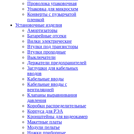
Проволока упаковочная
Упаковка для микросхем
Конверты с пузырчатой
пленкой
Установочные изделия
Амортизаторы
Батарейные отсеки
Вилки электрические
Втулки под транзисторы
Втулки проходные
Выключатели
Держатели предохранителей
Заглушки для кабельных
вводов
Кабельные вводы
Кабельные вводы с
вентиляцией
Клапаны выравнивания
давления
Коробки распределительные
Корпуса для РЭА
Кронштейны для видеокамер
Макетные платы
Модули пельтье
Ножки приборные