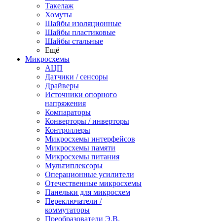
Такелаж
Хомуты
Шайбы изоляционные
Шайбы пластиковые
Шайбы стальные
Ещё
Микросхемы
АЦП
Датчики / сенсоры
Драйверы
Источники опорного
напряжения
Компараторы
Конверторы / инверторы
Контроллеры
Микросхемы интерфейсов
Микросхемы памяти
Микросхемы питания
Мультиплексоры
Операционные усилители
Отечественные микросхемы
Панельки для микросхем
Переключатели /
коммутаторы
Преобразователи Э.В.