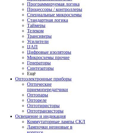
Программируемая логика
Процессоры / контроллеры
Специальные микросхемы
Стандартная логика
Таймеры
Телеком
Трансиверы
Усилители
ЦАП
Цифровые изоляторы
Микросхемы прочие
Генераторы
Синтезаторы
Ещё
Оптоэлектронные приборы
Оптические
приемопередатчики
Оптопары
Оптореле
Оптотиристоры
Оптотранзисторы
Освещение и индикация
Коммутаторные лампы СКЛ
Лампочки неоновые в
корпусе