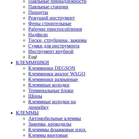
Паяльные принадлежности
Паяльные станции
Пинцеты
Режущий инструмент
Фены строительные
Рабочие приспособления
Надфили
Тиски, струбцины, зажимы
Сумки для инструмента
Инструмент врубной
Ещё
КЛЕММНИКИ
Клеммники DEGSON
Клеммники аналог WAGO
Клеммники разрывные
Клеммные колодки
Терминальные блоки
Шины
Клеммные колодки на
динрейку
КЛЕММЫ
Автомобильные клеммы
Зажимы, крокодилы
Клемммы флажковые изол.
Клеммы винтовые