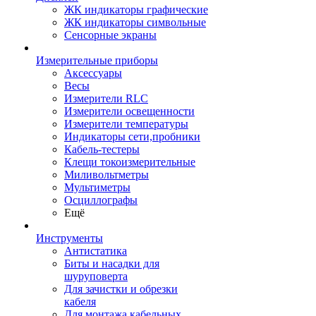
ЖК индикаторы графические
ЖК индикаторы символьные
Сенсорные экраны
Измерительные приборы
Аксессуары
Весы
Измерители RLC
Измерители освещенности
Измерители температуры
Индикаторы сети,пробники
Кабель-тестеры
Клещи токоизмерительные
Миливольтметры
Мультиметры
Осциллографы
Ещё
Инструменты
Антистатика
Биты и насадки для
шуруповерта
Для зачистки и обрезки
кабеля
Для монтажа кабельных