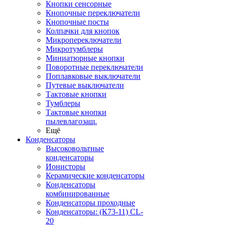
Кнопки сенсорные
Кнопочные переключатели
Кнопочные посты
Колпачки для кнопок
Микропереключатели
Микротумблеры
Миниатюрные кнопки
Поворотные переключатели
Поплавковые выключатели
Путевые выключатели
Тактовые кнопки
Тумблеры
Тактовые кнопки
пылевлагозащ.
Ещё
Конденсаторы
Высоковольтные
конденсаторы
Ионисторы
Керамические конденсаторы
Конденсаторы
комбинированные
Конденсаторы проходные
Конденсаторы: (К73-11) CL-
20