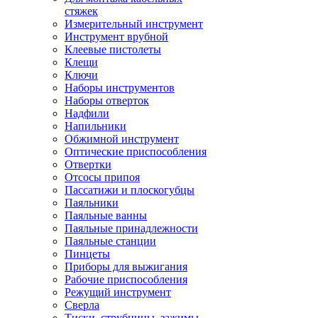
стяжек
Измерительный инструмент
Инструмент врубной
Клеевые пистолеты
Клещи
Ключи
Наборы инструментов
Наборы отверток
Надфили
Напильники
Обжимной инструмент
Оптические приспособления
Отвертки
Отсосы припоя
Пассатижи и плоскогубцы
Паяльники
Паяльные ванны
Паяльные принадлежности
Паяльные станции
Пинцеты
Приборы для выжигания
Рабочие приспособления
Режущий инструмент
Сверла
Тиски, струбцины, зажимы