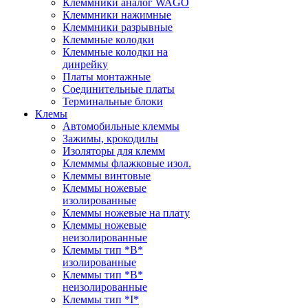
Клеммники аналог WAGO
Клеммники нажимные
Клеммники разрывные
Клеммные колодки
Клеммные колодки на
динрейку
Платы монтажные
Соединительные платы
Терминальные блоки
Клемы
Автомобильные клеммы
Зажимы, крокодилы
Изоляторы для клемм
Клемммы флажковые изол.
Клеммы винтовые
Клеммы ножевые
изолированные
Клеммы ножевые на плату
Клеммы ножевые
неизолированные
Клеммы тип *B*
изолированные
Клеммы тип *B*
неизолированные
Клеммы тип *I*