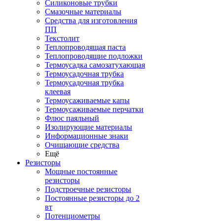
Силиконовые трубки
Смазочные материалы
Средства для изготовления
ПП
Текстолит
Теплопроводящая паста
Теплопроводящие подложки
Термоусадка самозатухающая
Термоусадочная трубка
Термоусадочная трубка
клеевая
Термоусаживаемые капы
Термоусаживаемые перчатки
Флюс паяльный
Изолирующие материалы
Информационные знаки
Очищающие средства
Ещё
Резисторы
Мощные постоянные
резисторы
Подстроечные резисторы
Постоянные резисторы до 2
вт
Потенциометры