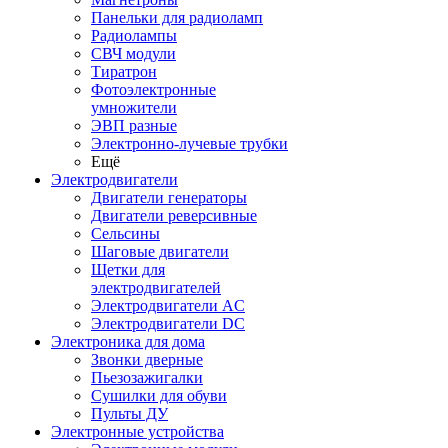
Панельки для радиоламп
Радиолампы
СВЧ модули
Тиратрон
Фотоэлектронные
умножители
ЭВП разные
Электронно-лучевые трубки
Ещё
Электродвигатели
Двигатели генераторы
Двигатели реверсивные
Сельсины
Шаговые двигатели
Щетки для
электродвигателей
Электродвигатели AC
Электродвигатели DC
Электроника для дома
Звонки дверные
Пьезозажигалки
Сушилки для обуви
Пульты ДУ
Электронные устройства