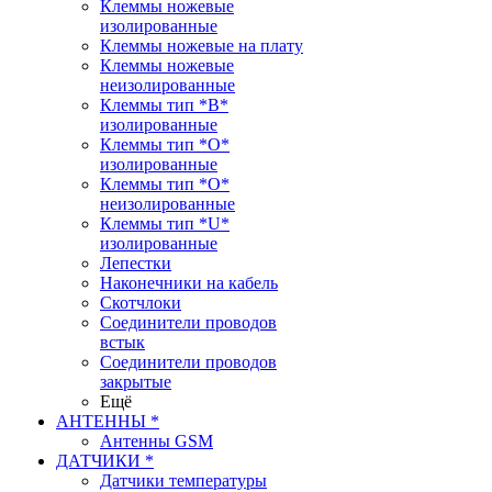
Клеммы ножевые
изолированные
Клеммы ножевые на плату
Клеммы ножевые
неизолированные
Клеммы тип *B*
изолированные
Клеммы тип *O*
изолированные
Клеммы тип *O*
неизолированные
Клеммы тип *U*
изолированные
Лепестки
Наконечники на кабель
Скотчлоки
Соединители проводов
встык
Соединители проводов
закрытые
Ещё
АНТЕННЫ *
Антенны GSM
ДАТЧИКИ *
Датчики температуры