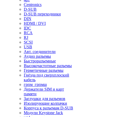
Centronics
D-SUB
D-SUB переходники
DIN
HDMI / DVI
IDC
RCA
RJ
SCSI
USB
Авт. соединители
Аудио разъемы
Быстроразъемные
Высокочастотные разъемы
Герметичные разъемы
Гнёзда под сверхплоский
кабель
грпм_грпмш
Держатели SIM и карт
памяти
Заглушки для разъемов
Изолирующие колпачки
Корпуса к разъемам D-SUB
Модули Keystone Jack