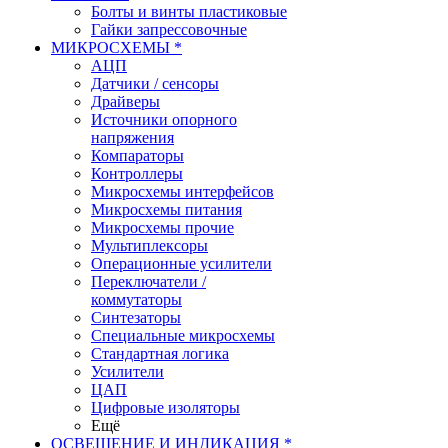
Болты и винты пластиковые
Гайки запрессовочные
МИКРОСХЕМЫ *
АЦП
Датчики / сенсоры
Драйверы
Источники опорного
напряжения
Компараторы
Контроллеры
Микросхемы интерфейсов
Микросхемы питания
Микросхемы прочие
Мультиплексоры
Операционные усилители
Переключатели /
коммутаторы
Синтезаторы
Специальные микросхемы
Стандартная логика
Усилители
ЦАП
Цифровые изоляторы
Ещё
ОСВЕЩЕНИЕ И ИНДИКАЦИЯ *