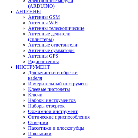
Электронные модули
(ARDUINO)
АНТЕННЫ
Антенны GSM
Антенны WiFi
Антенны телескопические
Антенные делители
(сплиттеры)
Антенные ответвители
Антенные сумматоры
Антенны GPS
Радиоантенны
ИНСТРУМЕНТ
Для зачистки и обрезки
кабеля
Измерительный инструмент
Клеевые пистолеты
Ключи
Наборы инструментов
Наборы отверток
Обжимной инструмент
Оптические приспособления
Отвертки
Пассатижи и плоскогубцы
Паяльники