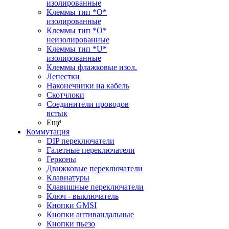
изолированные
Клеммы тип *O*
изолированные
Клеммы тип *O*
неизолированные
Клеммы тип *U*
изолированные
Клеммы флажковые изол.
Лепестки
Наконечники на кабель
Скотчлоки
Соединители проводов
встык
Ещё
Коммутация
DIP переключатели
Галетные переключатели
Герконы
Движковые переключатели
Клавиатуры
Клавишные переключатели
Ключ - выключатель
Кнопки GMSI
Кнопки антивандальные
Кнопки пьезо