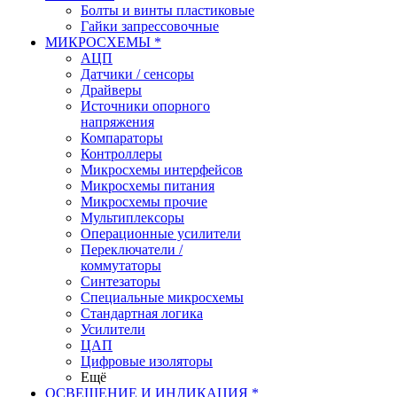
Болты и винты пластиковые
Гайки запрессовочные
МИКРОСХЕМЫ *
АЦП
Датчики / сенсоры
Драйверы
Источники опорного
напряжения
Компараторы
Контроллеры
Микросхемы интерфейсов
Микросхемы питания
Микросхемы прочие
Мультиплексоры
Операционные усилители
Переключатели /
коммутаторы
Синтезаторы
Специальные микросхемы
Стандартная логика
Усилители
ЦАП
Цифровые изоляторы
Ещё
ОСВЕЩЕНИЕ И ИНДИКАЦИЯ *