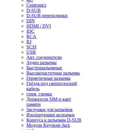
Centronics
D-SUB
D-SUB переходники
DIN
HDMI / DVI
IDC
RCA
RJ
SCSI
USB
Авт. соединители
Аудио разъемы
Быстроразъемные
Высокочастотные разъемы
Герметичные разъемы
Гнёзда под сверхплоский
кабель
грпм_грпмш
Держатели SIM и карт
памяти
Заглушки для разъемов
Изолирующие колпачки
Корпуса к разъемам D-SUB
Модули Keystone Jack