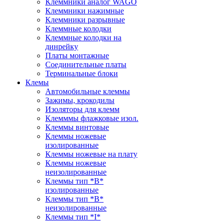
Клеммники аналог WAGO
Клеммники нажимные
Клеммники разрывные
Клеммные колодки
Клеммные колодки на
динрейку
Платы монтажные
Соединительные платы
Терминальные блоки
Клемы
Автомобильные клеммы
Зажимы, крокодилы
Изоляторы для клемм
Клемммы флажковые изол.
Клеммы винтовые
Клеммы ножевые
изолированные
Клеммы ножевые на плату
Клеммы ножевые
неизолированные
Клеммы тип *B*
изолированные
Клеммы тип *B*
неизолированные
Клеммы тип *I*