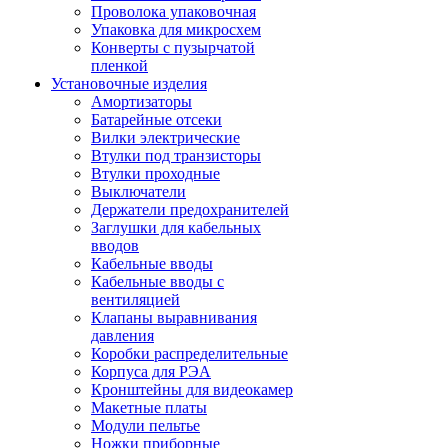
Проволока упаковочная
Упаковка для микросхем
Конверты с пузырчатой
пленкой
Установочные изделия
Амортизаторы
Батарейные отсеки
Вилки электрические
Втулки под транзисторы
Втулки проходные
Выключатели
Держатели предохранителей
Заглушки для кабельных
вводов
Кабельные вводы
Кабельные вводы с
вентиляцией
Клапаны выравнивания
давления
Коробки распределительные
Корпуса для РЭА
Кронштейны для видеокамер
Макетные платы
Модули пельтье
Ножки приборные