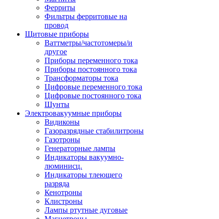
Ферриты
Фильтры ферритовые на
провод
Щитовые приборы
Ваттметры/частотомеры/и
другое
Приборы переменного тока
Приборы постоянного тока
Трансформаторы тока
Цифровые переменного тока
Цифровые постоянного тока
Шунты
Электровакуумные приборы
Видиконы
Газоразрядные стабилитроны
Газотроны
Генераторные лампы
Индикаторы вакуумно-
люминисц.
Индикаторы тлеющего
разряда
Кенотроны
Клистроны
Лампы ртутные дуговые
Магнетроны