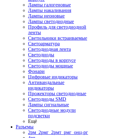
Лампы галогеновые
Лампы накаливания
Лампы неоновые
Лампы светодиодные
Профиль для светодиодной
ленты
Светильники встраиваемые
Светоарматура
Светодиодная лента
Светодиоды
Светодиоды в корпусе
Светодиоды мощные
Фонари
Цифровые индикаторы
Антивандальные
индикаторы
Прожекторы светодиодные
Светодиоды SMD
Лампы сигнальные
Светодиодные модули
подсветки
Ещё
Разъемы
2рм_2рмг_2рмт_рмг_онц-рг
4рт