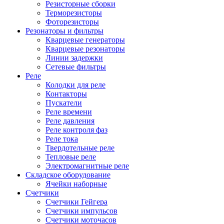
Резисторные сборки
Терморезисторы
Фоторезисторы
Резонаторы и фильтры
Кварцевые генераторы
Кварцевые резонаторы
Линии задержки
Сетевые фильтры
Реле
Колодки для реле
Контакторы
Пускатели
Реле времени
Реле давления
Реле контроля фаз
Реле тока
Твердотельные реле
Тепловые реле
Электромагнитные реле
Складское оборудование
Ячейки наборные
Счетчики
Счетчики Гейгера
Счетчики импульсов
Счетчики моточасов