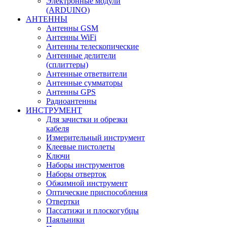
Электронные модули
(ARDUINO)
АНТЕННЫ
Антенны GSM
Антенны WiFi
Антенны телескопические
Антенные делители
(сплиттеры)
Антенные ответвители
Антенные сумматоры
Антенны GPS
Радиоантенны
ИНСТРУМЕНТ
Для зачистки и обрезки
кабеля
Измерительный инструмент
Клеевые пистолеты
Ключи
Наборы инструментов
Наборы отверток
Обжимной инструмент
Оптические приспособления
Отвертки
Пассатижи и плоскогубцы
Паяльники