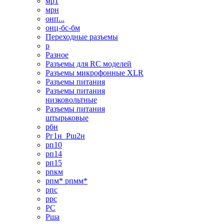
мр1
мрн
онп...
онц-бс-бм
Переходные разъемы
р
Разное
Разъемы для RC моделей
Разъемы микрофонные XLR
Разъемы питания
Разъемы питания
низковольтные
Разъемы питания
штырьковые
рбн
Рг1н_Рш2н
рп10
рп14
рп15
рпкм
рпм* рпмм*
рпс
ррс
РС
Рша