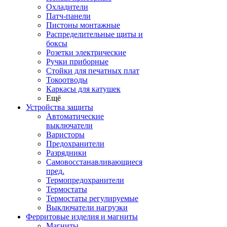
Охладители
Патч-панели
Пистоны монтажные
Распределительные щиты и
боксы
Розетки электрические
Ручки приборные
Стойки для печатных плат
Токоотводы
Каркасы для катушек
Ещё
Устройства защиты
Автоматические
выключатели
Варисторы
Предохранители
Разрядники
Самовосстанавливающиеся
пред.
Термопредохранители
Термостаты
Термостаты регулируемые
Выключатели нагрузки
Ферритовые изделия и магниты
Магниты