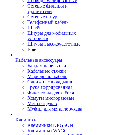
Провод эмалированный
Сетевые фильтры и
удлинители
Сетевые шнуры
Телефонный кабель
Шлейф
Шнуры для мобильных
устройств
Шнуры высокочастотные
Ещё
Кабельные аксессуары
Бандаж кабельный
Кабельные стяжки
Маркеры на кабель
Сдвижные вкладыши
Труба гофрированная
Фиксаторы для кабеля
Хомуты многоразовые
Металлорукав
Муфты для металлорукава
Клемники
Клеммники DEGSON
Клеммники WAGO