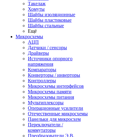
Такелаж
Хомуты
Шайбы изоляционные
Шайбы пластиковые
Шайбы стальные
Ещё
Микросхемы
АЦП
Датчики / сенсоры
Драйверы
Источники опорного
напряжения
Компараторы
Конверторы / инверторы
Контроллеры
Микросхемы интерфейсов
Микросхемы памяти
Микросхемы питания
Мультиплексоры
Операционные усилители
Отечественные микросхемы
Панельки для микросхем
Переключатели /
коммутаторы
Преобразователи Э.В.