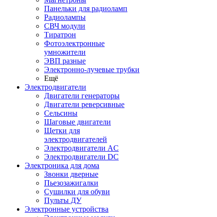
Панельки для радиоламп
Радиолампы
СВЧ модули
Тиратрон
Фотоэлектронные
умножители
ЭВП разные
Электронно-лучевые трубки
Ещё
Электродвигатели
Двигатели генераторы
Двигатели реверсивные
Сельсины
Шаговые двигатели
Щетки для
электродвигателей
Электродвигатели AC
Электродвигатели DC
Электроника для дома
Звонки дверные
Пьезозажигалки
Сушилки для обуви
Пульты ДУ
Электронные устройства