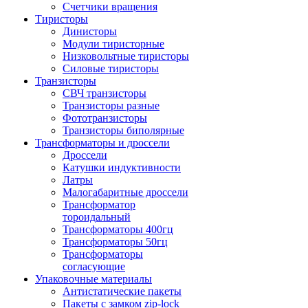
Счетчики вращения
Тиристоры
Динисторы
Модули тиристорные
Низковольтные тиристоры
Силовые тиристоры
Транзисторы
СВЧ транзисторы
Транзисторы разные
Фототранзисторы
Транзисторы биполярные
Трансформаторы и дроссели
Дроссели
Катушки индуктивности
Латры
Малогабаритные дроссели
Трансформатор
тороидальный
Трансформаторы 400гц
Трансформаторы 50гц
Трансформаторы
согласующие
Упаковочные материалы
Антистатические пакеты
Пакеты с замком zip-lock