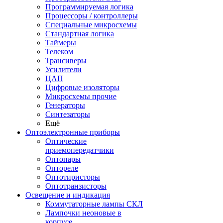
Программируемая логика
Процессоры / контроллеры
Специальные микросхемы
Стандартная логика
Таймеры
Телеком
Трансиверы
Усилители
ЦАП
Цифровые изоляторы
Микросхемы прочие
Генераторы
Синтезаторы
Ещё
Оптоэлектронные приборы
Оптические
приемопередатчики
Оптопары
Оптореле
Оптотиристоры
Оптотранзисторы
Освещение и индикация
Коммутаторные лампы СКЛ
Лампочки неоновые в
корпусе