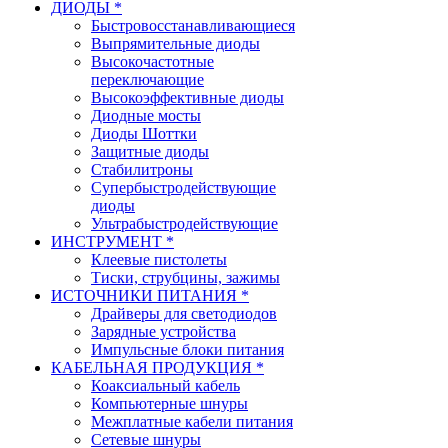
ДИОДЫ *
Быстровосстанавливающиеся
Выпрямительные диоды
Высокочастотные
переключающие
Высокоэффективные диоды
Диодные мосты
Диоды Шоттки
Защитные диоды
Стабилитроны
Супербыстродействующие
диоды
Ультрабыстродействующие
ИНСТРУМЕНТ *
Клеевые пистолеты
Тиски, струбцины, зажимы
ИСТОЧНИКИ ПИТАНИЯ *
Драйверы для светодиодов
Зарядные устройства
Импульсные блоки питания
КАБЕЛЬНАЯ ПРОДУКЦИЯ *
Коаксиальный кабель
Компьютерные шнуры
Межплатные кабели питания
Сетевые шнуры