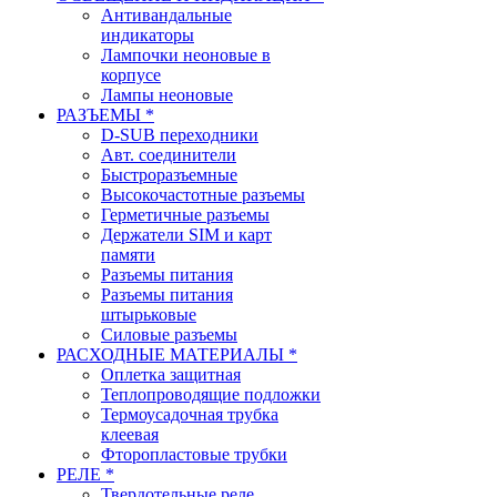
Антивандальные
индикаторы
Лампочки неоновые в
корпусе
Лампы неоновые
РАЗЪЕМЫ *
D-SUB переходники
Авт. соединители
Быстроразъемные
Высокочастотные разъемы
Герметичные разъемы
Держатели SIM и карт
памяти
Разъемы питания
Разъемы питания
штырьковые
Силовые разъемы
РАСХОДНЫЕ МАТЕРИАЛЫ *
Оплетка защитная
Теплопроводящие подложки
Термоусадочная трубка
клеевая
Фторопластовые трубки
РЕЛЕ *
Твердотельные реле