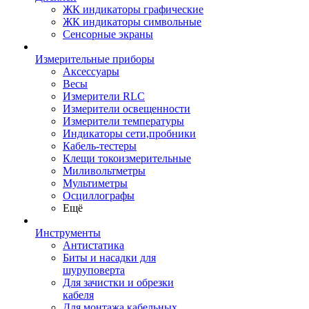
ЖК индикаторы графические
ЖК индикаторы символьные
Сенсорные экраны
Измерительные приборы
Аксессуары
Весы
Измерители RLC
Измерители освещенности
Измерители температуры
Индикаторы сети,пробники
Кабель-тестеры
Клещи токоизмерительные
Миливольтметры
Мультиметры
Осциллографы
Ещё
Инструменты
Антистатика
Биты и насадки для
шуруповерта
Для зачистки и обрезки
кабеля
Для монтажа кабельных