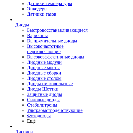
Датчики температуры
Энкодеры
Датчики газов
Диоды
Быстровосстанавливающиеся
Варикапы
Выпрямительные диоды
Высокочастотные
переключающие
Высокоэффективные диоды
Диодные модули
Диодные мосты
Диодные сборки
Диодные столбы
Диоды низковольтные
Диоды Шоттки
Защитные диоды
Силовые диоды
Стабилитроны
Ультрабыстродействующие
Фотодиоды
Ещё
Дисплеи