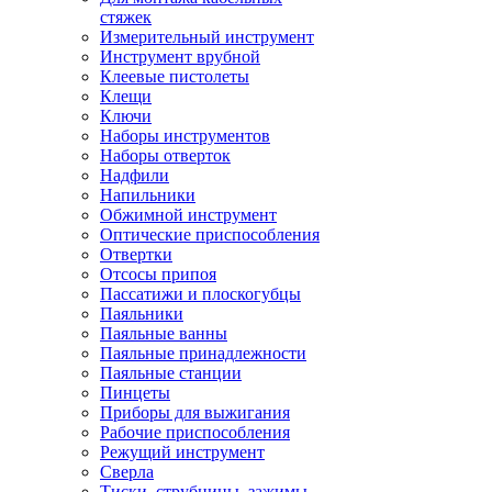
стяжек
Измерительный инструмент
Инструмент врубной
Клеевые пистолеты
Клещи
Ключи
Наборы инструментов
Наборы отверток
Надфили
Напильники
Обжимной инструмент
Оптические приспособления
Отвертки
Отсосы припоя
Пассатижи и плоскогубцы
Паяльники
Паяльные ванны
Паяльные принадлежности
Паяльные станции
Пинцеты
Приборы для выжигания
Рабочие приспособления
Режущий инструмент
Сверла
Тиски, струбцины, зажимы