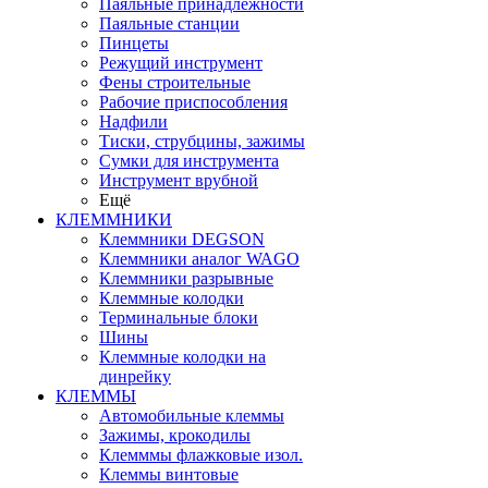
Паяльные принадлежности
Паяльные станции
Пинцеты
Режущий инструмент
Фены строительные
Рабочие приспособления
Надфили
Тиски, струбцины, зажимы
Сумки для инструмента
Инструмент врубной
Ещё
КЛЕММНИКИ
Клеммники DEGSON
Клеммники аналог WAGO
Клеммники разрывные
Клеммные колодки
Терминальные блоки
Шины
Клеммные колодки на
динрейку
КЛЕММЫ
Автомобильные клеммы
Зажимы, крокодилы
Клемммы флажковые изол.
Клеммы винтовые