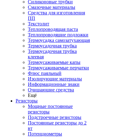
Силиконовые трубки
Смазочные материалы
Средства для изготовления
ПП
Текстолит
Теплопроводящая паста
Теплопроводящие подложки
Термоусадка самозатухающая
Термоусадочная трубка
Термоусадочная трубка
клеевая
Термоусаживаемые капы
Термоусаживаемые перчатки
Флюс паяльный
Изолирующие материалы
Информационные знаки
Очищающие средства
Ещё
Резисторы
Мощные постоянные
резисторы
Подстроечные резисторы
Постоянные резисторы до 2
вт
Потенциометры