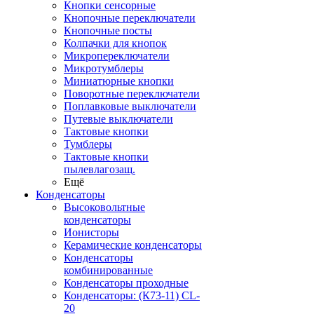
Кнопки сенсорные
Кнопочные переключатели
Кнопочные посты
Колпачки для кнопок
Микропереключатели
Микротумблеры
Миниатюрные кнопки
Поворотные переключатели
Поплавковые выключатели
Путевые выключатели
Тактовые кнопки
Тумблеры
Тактовые кнопки
пылевлагозащ.
Ещё
Конденсаторы
Высоковольтные
конденсаторы
Ионисторы
Керамические конденсаторы
Конденсаторы
комбинированные
Конденсаторы проходные
Конденсаторы: (К73-11) CL-
20