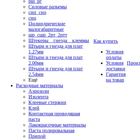
рш_рг
Силовые разъемы
снп_сно
снц
Цилиндрические
малогабаритные
шр_сшр_2рт_2ртт
Штекеры _ гнезда _ клеммы
Как купить
Штыри и гнезда для плат
1.27мм
Условия
Штыри и гнезда для плат
оплаты
2.00мм
Условия
Произ
Штыри и гнезда для плат
доставки
2.54мм
Гарантия
Ещё
на товар
Расходные материалы
Аэрозоли
Изолента
Клеевые стержни
Клей
Контактная проводящая
паста
Лакокрасочные материалы
Паста полировальная
Припой