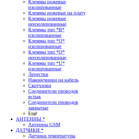
Клеммы ножевые
изолированные
Клеммы ножевые на плату
Клеммы ножевые
неизолированные
Клеммы тип *B*
изолированные
Клеммы тип *O*
изолированные
Клеммы тип *O*
неизолированные
Клеммы тип *U*
изолированные
Лепестки
Наконечники на кабель
Скотчлоки
Соединители проводов
встык
Соединители проводов
закрытые
Ещё
АНТЕННЫ *
Антенны GSM
ДАТЧИКИ *
Датчики температуры