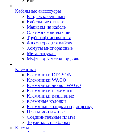
Ещё
Кабельные аксессуары
Бандаж кабельный
Кабельные стяжки
Маркеры на кабель
Сдвижные вкладыши
Труба гофрированная
Фиксаторы для кабеля
Хомуты многоразовые
Металлорукав
Муфты для металлорукава
Клемники
Клеммники DEGSON
Клеммники WAGO
Клеммники аналог WAGO
Клеммники нажимные
Клеммники разрывные
Клеммные колодки
Клеммные колодки на динрейку
Платы монтажные
Соединительные платы
Терминальные блоки
Клемы