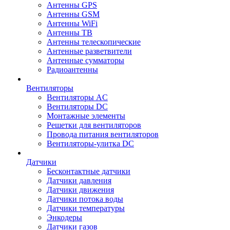
Антенны GPS
Антенны GSM
Антенны WiFi
Антенны ТВ
Антенны телескопические
Антенные разветвители
Антенные сумматоры
Радиоантенны
Вентиляторы
Вентиляторы AC
Вентиляторы DC
Монтажные элементы
Решетки для вентиляторов
Провода питания вентиляторов
Вентиляторы-улитка DC
Датчики
Бесконтактные датчики
Датчики давления
Датчики движения
Датчики потока воды
Датчики температуры
Энкодеры
Датчики газов