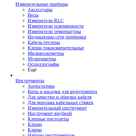
Измерительные приборы
Аксессуары
Весы
Измерители RLC
Измерители освещенности
Измерители температуры
Индикаторы сети,пробники
Кабель-тестеры
Клещи токоизмерительные
Миливольтметры
Мультиметры
Осциллографы
Ещё
Инструменты
Антистатика
Биты и насадки для шуруповерта
Для зачистки и обрезки кабеля
Для монтажа кабельных стяжек
Измерительный инструмент
Инструмент врубной
Клеевые пистолеты
Клещи
Ключи
Наборы инструментов