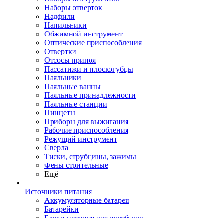
Наборы отверток
Надфили
Напильники
Обжимной инструмент
Оптические приспособления
Отвертки
Отсосы припоя
Пассатижи и плоскогубцы
Паяльники
Паяльные ванны
Паяльные принадлежности
Паяльные станции
Пинцеты
Приборы для выжигания
Рабочие приспособления
Режущий инструмент
Сверла
Тиски, струбцины, зажимы
Фены стрительные
Ещё
Источники питания
Аккумуляторные батареи
Батарейки
Блоки питания для ноутбуков