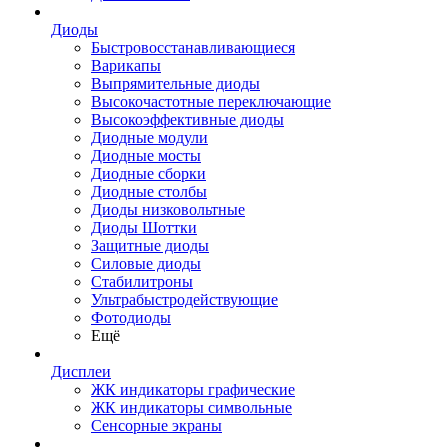
Диоды
Быстровосстанавливающиеся
Варикапы
Выпрямительные диоды
Высокочастотные переключающие
Высокоэффективные диоды
Диодные модули
Диодные мосты
Диодные сборки
Диодные столбы
Диоды низковольтные
Диоды Шоттки
Защитные диоды
Силовые диоды
Стабилитроны
Ультрабыстродействующие
Фотодиоды
Ещё
Дисплеи
ЖК индикаторы графические
ЖК индикаторы символьные
Сенсорные экраны