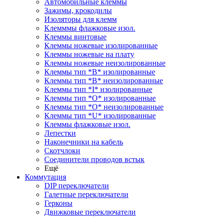
Автомобильные клеммы
Зажимы, крокодилы
Изоляторы для клемм
Клемммы флажковые изол.
Клеммы винтовые
Клеммы ножевые изолированные
Клеммы ножевые на плату
Клеммы ножевые неизолированные
Клеммы тип *B* изолированные
Клеммы тип *B* неизолированные
Клеммы тип *I* изолированные
Клеммы тип *O* изолированные
Клеммы тип *O* неизолированные
Клеммы тип *U* изолированные
Клеммы флажковые изол.
Лепестки
Наконечники на кабель
Скотчлоки
Соединители проводов встык
Ещё
Коммутация
DIP переключатели
Галетные переключатели
Герконы
Движковые переключатели