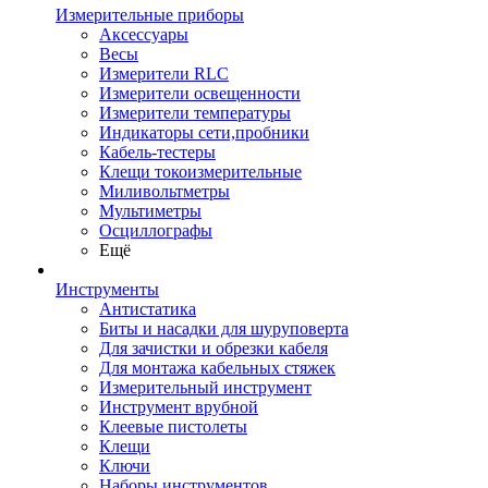
Измерительные приборы
Аксессуары
Весы
Измерители RLC
Измерители освещенности
Измерители температуры
Индикаторы сети,пробники
Кабель-тестеры
Клещи токоизмерительные
Миливольтметры
Мультиметры
Осциллографы
Ещё
Инструменты
Антистатика
Биты и насадки для шуруповерта
Для зачистки и обрезки кабеля
Для монтажа кабельных стяжек
Измерительный инструмент
Инструмент врубной
Клеевые пистолеты
Клещи
Ключи
Наборы инструментов