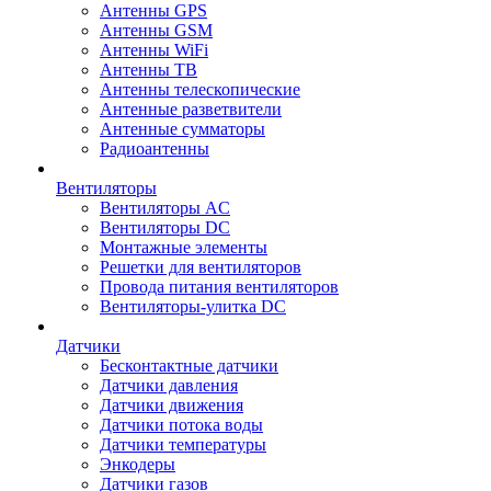
Антенны GPS
Антенны GSM
Антенны WiFi
Антенны ТВ
Антенны телескопические
Антенные разветвители
Антенные сумматоры
Радиоантенны
Вентиляторы
Вентиляторы AC
Вентиляторы DC
Монтажные элементы
Решетки для вентиляторов
Провода питания вентиляторов
Вентиляторы-улитка DC
Датчики
Бесконтактные датчики
Датчики давления
Датчики движения
Датчики потока воды
Датчики температуры
Энкодеры
Датчики газов