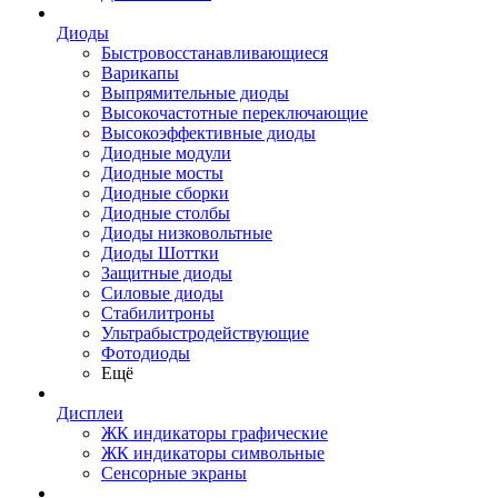
Диоды
Быстровосстанавливающиеся
Варикапы
Выпрямительные диоды
Высокочастотные переключающие
Высокоэффективные диоды
Диодные модули
Диодные мосты
Диодные сборки
Диодные столбы
Диоды низковольтные
Диоды Шоттки
Защитные диоды
Силовые диоды
Стабилитроны
Ультрабыстродействующие
Фотодиоды
Ещё
Дисплеи
ЖК индикаторы графические
ЖК индикаторы символьные
Сенсорные экраны