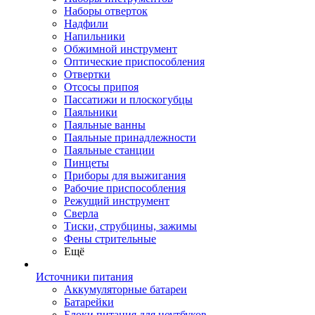
Наборы отверток
Надфили
Напильники
Обжимной инструмент
Оптические приспособления
Отвертки
Отсосы припоя
Пассатижи и плоскогубцы
Паяльники
Паяльные ванны
Паяльные принадлежности
Паяльные станции
Пинцеты
Приборы для выжигания
Рабочие приспособления
Режущий инструмент
Сверла
Тиски, струбцины, зажимы
Фены стрительные
Ещё
Источники питания
Аккумуляторные батареи
Батарейки
Блоки питания для ноутбуков