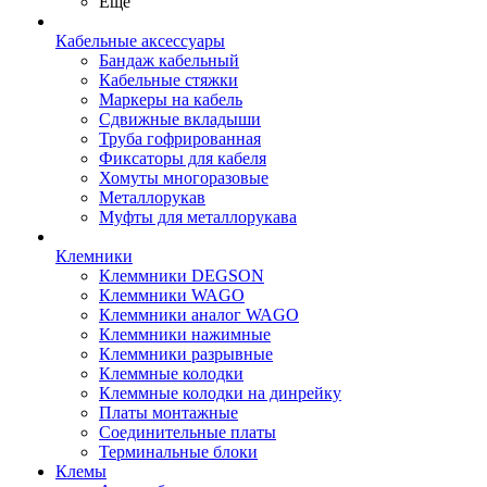
Ещё
Кабельные аксессуары
Бандаж кабельный
Кабельные стяжки
Маркеры на кабель
Сдвижные вкладыши
Труба гофрированная
Фиксаторы для кабеля
Хомуты многоразовые
Металлорукав
Муфты для металлорукава
Клемники
Клеммники DEGSON
Клеммники WAGO
Клеммники аналог WAGO
Клеммники нажимные
Клеммники разрывные
Клеммные колодки
Клеммные колодки на динрейку
Платы монтажные
Соединительные платы
Терминальные блоки
Клемы