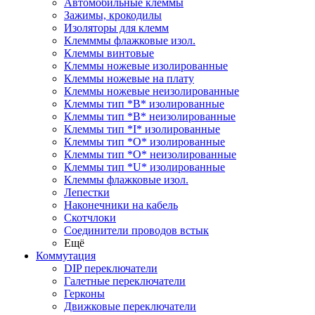
Автомобильные клеммы
Зажимы, крокодилы
Изоляторы для клемм
Клемммы флажковые изол.
Клеммы винтовые
Клеммы ножевые изолированные
Клеммы ножевые на плату
Клеммы ножевые неизолированные
Клеммы тип *B* изолированные
Клеммы тип *B* неизолированные
Клеммы тип *I* изолированные
Клеммы тип *O* изолированные
Клеммы тип *O* неизолированные
Клеммы тип *U* изолированные
Клеммы флажковые изол.
Лепестки
Наконечники на кабель
Скотчлоки
Соединители проводов встык
Ещё
Коммутация
DIP переключатели
Галетные переключатели
Герконы
Движковые переключатели