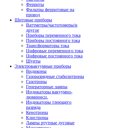
Ферриты
Фильтры ферритовые на
провод
Щитовые приборы
Ваттметры/частотомеры/и
другое
Приборы переменного тока
Приборы постоянного тока
Трансформаторы тока
Цифровые переменного тока
Цифровые постоянного тока
Шунты
Электровакуумные приборы
Видиконы
Газоразрядные стабилитроны
Газотроны
Генераторные лампы
Индикаторы вакуумно-
люминисц.
Индикаторы тлеющего
разряда
Кенотроны
Клистроны
Лампы ртутные дуговые
Магнетроны