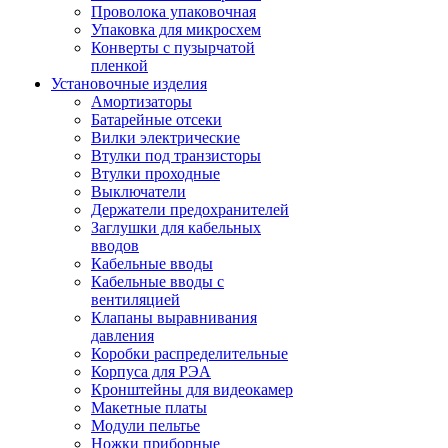
Проволока упаковочная
Упаковка для микросхем
Конверты с пузырчатой
пленкой
Установочные изделия
Амортизаторы
Батарейные отсеки
Вилки электрические
Втулки под транзисторы
Втулки проходные
Выключатели
Держатели предохранителей
Заглушки для кабельных
вводов
Кабельные вводы
Кабельные вводы с
вентиляцией
Клапаны выравнивания
давления
Коробки распределительные
Корпуса для РЭА
Кронштейны для видеокамер
Макетные платы
Модули пельтье
Ножки приборные