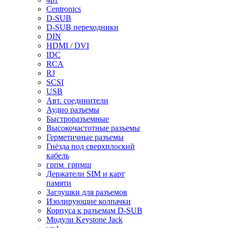
Centronics
D-SUB
D-SUB переходники
DIN
HDMI / DVI
IDC
RCA
RJ
SCSI
USB
Авт. соединители
Аудио разъемы
Быстроразъемные
Высокочастотные разъемы
Герметичные разъемы
Гнёзда под сверхплоский
кабель
грпм_грпмш
Держатели SIM и карт
памяти
Заглушки для разъемов
Изолирующие колпачки
Корпуса к разъемам D-SUB
Модули Keystone Jack