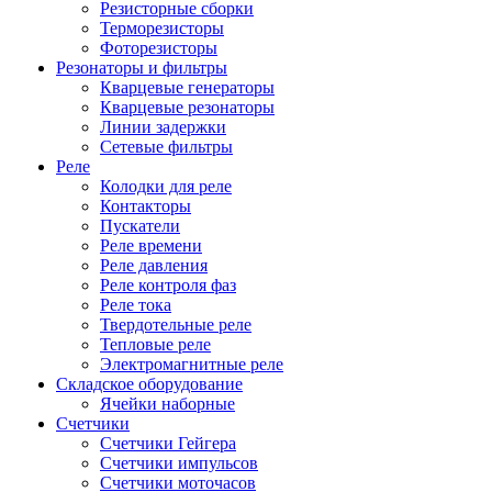
Резисторные сборки
Терморезисторы
Фоторезисторы
Резонаторы и фильтры
Кварцевые генераторы
Кварцевые резонаторы
Линии задержки
Сетевые фильтры
Реле
Колодки для реле
Контакторы
Пускатели
Реле времени
Реле давления
Реле контроля фаз
Реле тока
Твердотельные реле
Тепловые реле
Электромагнитные реле
Складское оборудование
Ячейки наборные
Счетчики
Счетчики Гейгера
Счетчики импульсов
Счетчики моточасов