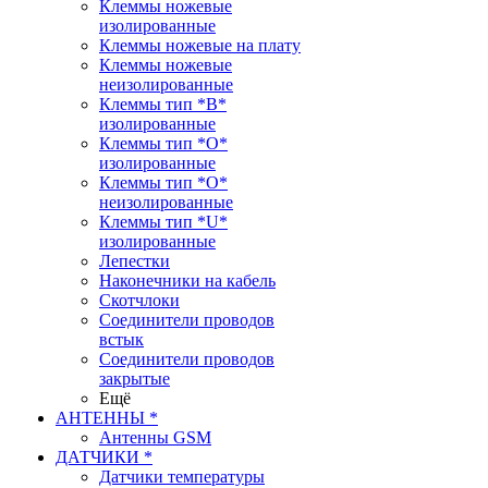
Клеммы ножевые
изолированные
Клеммы ножевые на плату
Клеммы ножевые
неизолированные
Клеммы тип *B*
изолированные
Клеммы тип *O*
изолированные
Клеммы тип *O*
неизолированные
Клеммы тип *U*
изолированные
Лепестки
Наконечники на кабель
Скотчлоки
Соединители проводов
встык
Соединители проводов
закрытые
Ещё
АНТЕННЫ *
Антенны GSM
ДАТЧИКИ *
Датчики температуры