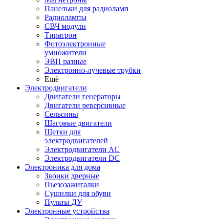
Панельки для радиоламп
Радиолампы
СВЧ модули
Тиратрон
Фотоэлектронные
умножители
ЭВП разные
Электронно-лучевые трубки
Ещё
Электродвигатели
Двигатели генераторы
Двигатели реверсивные
Сельсины
Шаговые двигатели
Щетки для
электродвигателей
Электродвигатели AC
Электродвигатели DC
Электроника для дома
Звонки дверные
Пьезозажигалки
Сушилки для обуви
Пульты ДУ
Электронные устройства