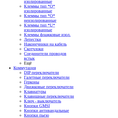
изолированные
Клеммы тип *O*
изолированные
Клеммы тип *O*
неизолированные
Клеммы тип *U*
изолированные
Клеммы флажковые изол.
Лепестки
Наконечники на кабель
Скотчлоки
Соединители проводов
встык
Ещё
Коммутация
DIP переключатели
Галетные переключатели
Герконы
Движковые переключатели
Клавиатуры
Клавишные переключатели
Ключ - выключатель
Кнопки GMSI
Кнопки антивандальные
Кнопки пьезо