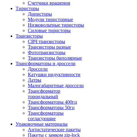
Счетчики вращения
Тиристоры
Динисторы
Модули тиристорные
Низковольтные тиристоры
Силовые тиристоры
Транзисторы
СВЧ транзисторы
Транзисторы разные
Фототранзисторы
Транзисторы биполярные
Трансформаторы и дроссели
Дроссели
Катушки индуктивности
Латры
Малогабаритные дроссели
Трансформатор
тороидальный
Трансформаторы 400гц
Трансформаторы 50гц
Трансформаторы
согласующие
Упаковочные материалы
Антистатические пакеты
Пакеты с замком zip-lock