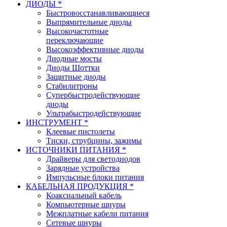
ДИОДЫ *
Быстровосстанавливающиеся
Выпрямительные диоды
Высокочастотные
переключающие
Высокоэффективные диоды
Диодные мосты
Диоды Шоттки
Защитные диоды
Стабилитроны
Супербыстродействующие
диоды
Ультрабыстродействующие
ИНСТРУМЕНТ *
Клеевые пистолеты
Тиски, струбцины, зажимы
ИСТОЧНИКИ ПИТАНИЯ *
Драйверы для светодиодов
Зарядные устройства
Импульсные блоки питания
КАБЕЛЬНАЯ ПРОДУКЦИЯ *
Коаксиальный кабель
Компьютерные шнуры
Межплатные кабели питания
Сетевые шнуры