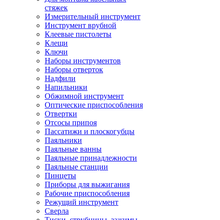
стяжек
Измерительный инструмент
Инструмент врубной
Клеевые пистолеты
Клещи
Ключи
Наборы инструментов
Наборы отверток
Надфили
Напильники
Обжимной инструмент
Оптические приспособления
Отвертки
Отсосы припоя
Пассатижи и плоскогубцы
Паяльники
Паяльные ванны
Паяльные принадлежности
Паяльные станции
Пинцеты
Приборы для выжигания
Рабочие приспособления
Режущий инструмент
Сверла
Тиски, струбцины, зажимы