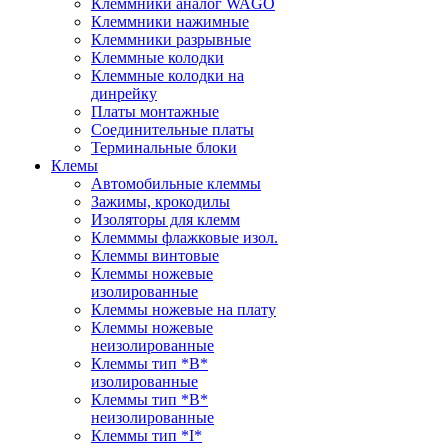
Клеммники аналог WAGO
Клеммники нажимные
Клеммники разрывные
Клеммные колодки
Клеммные колодки на
динрейку
Платы монтажные
Соединительные платы
Терминальные блоки
Клемы
Автомобильные клеммы
Зажимы, крокодилы
Изоляторы для клемм
Клемммы флажковые изол.
Клеммы винтовые
Клеммы ножевые
изолированные
Клеммы ножевые на плату
Клеммы ножевые
неизолированные
Клеммы тип *B*
изолированные
Клеммы тип *B*
неизолированные
Клеммы тип *I*