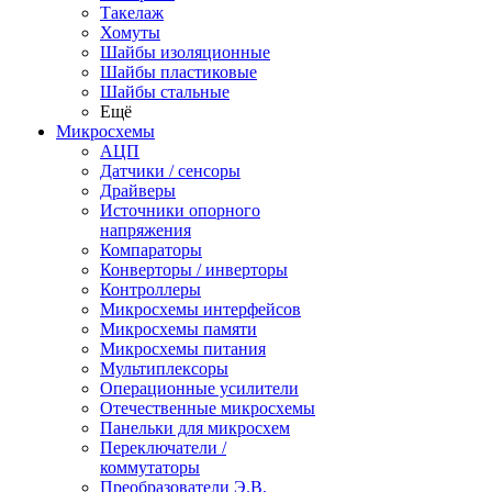
Такелаж
Хомуты
Шайбы изоляционные
Шайбы пластиковые
Шайбы стальные
Ещё
Микросхемы
АЦП
Датчики / сенсоры
Драйверы
Источники опорного
напряжения
Компараторы
Конверторы / инверторы
Контроллеры
Микросхемы интерфейсов
Микросхемы памяти
Микросхемы питания
Мультиплексоры
Операционные усилители
Отечественные микросхемы
Панельки для микросхем
Переключатели /
коммутаторы
Преобразователи Э.В.