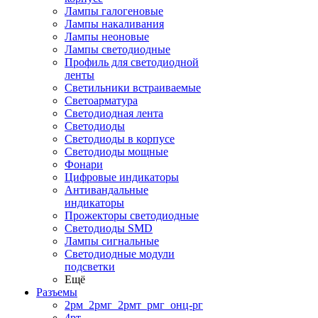
Лампы галогеновые
Лампы накаливания
Лампы неоновые
Лампы светодиодные
Профиль для светодиодной
ленты
Светильники встраиваемые
Светоарматура
Светодиодная лента
Светодиоды
Светодиоды в корпусе
Светодиоды мощные
Фонари
Цифровые индикаторы
Антивандальные
индикаторы
Прожекторы светодиодные
Светодиоды SMD
Лампы сигнальные
Светодиодные модули
подсветки
Ещё
Разъемы
2рм_2рмг_2рмт_рмг_онц-рг
4рт