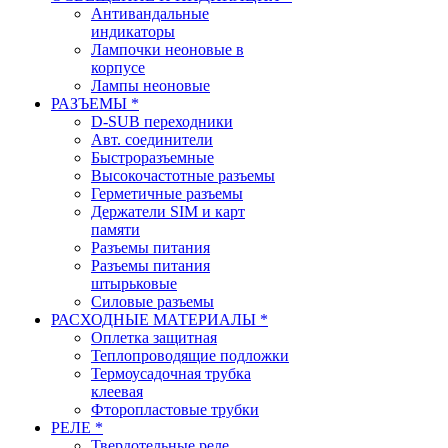
Антивандальные
индикаторы
Лампочки неоновые в
корпусе
Лампы неоновые
РАЗЪЕМЫ *
D-SUB переходники
Авт. соединители
Быстроразъемные
Высокочастотные разъемы
Герметичные разъемы
Держатели SIM и карт
памяти
Разъемы питания
Разъемы питания
штырьковые
Силовые разъемы
РАСХОДНЫЕ МАТЕРИАЛЫ *
Оплетка защитная
Теплопроводящие подложки
Термоусадочная трубка
клеевая
Фторопластовые трубки
РЕЛЕ *
Твердотельные реле