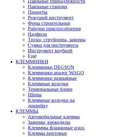
Паяльные принадлежности
Паяльные станции
Пинцеты
Режущий инструмент
Фены строительные
Рабочие приспособления
Надфили
Тиски, струбцины, зажимы
Сумки для инструмента
Инструмент врубной
Ещё
КЛЕММНИКИ
Клеммники DEGSON
Клеммники аналог WAGO
Клеммники разрывные
Клеммные колодки
Терминальные блоки
Шины
Клеммные колодки на
динрейку
КЛЕММЫ
Автомобильные клеммы
Зажимы, крокодилы
Клемммы флажковые изол.
Клеммы винтовые