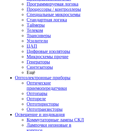
Программируемая логика
Процессоры / контроллеры
Специальные микросхемы
Стандартная логика
Таймеры
Телеком
Трансиверы
Усилители
ЦАП
Цифровые изоляторы
Микросхемы прочие
Генераторы
Синтезаторы
Ещё
Оптоэлектронные приборы
Оптические
приемопередатчики
Оптопары
Оптореле
Оптотиристоры
Оптотранзисторы
Освещение и индикация
Коммутаторные лампы СКЛ
Лампочки неоновые в
корпусе