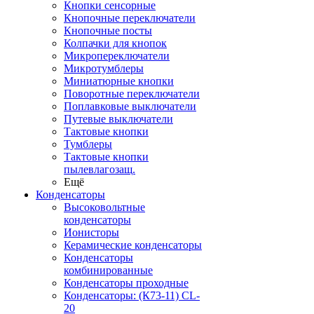
Кнопки сенсорные
Кнопочные переключатели
Кнопочные посты
Колпачки для кнопок
Микропереключатели
Микротумблеры
Миниатюрные кнопки
Поворотные переключатели
Поплавковые выключатели
Путевые выключатели
Тактовые кнопки
Тумблеры
Тактовые кнопки
пылевлагозащ.
Ещё
Конденсаторы
Высоковольтные
конденсаторы
Ионисторы
Керамические конденсаторы
Конденсаторы
комбинированные
Конденсаторы проходные
Конденсаторы: (К73-11) CL-
20