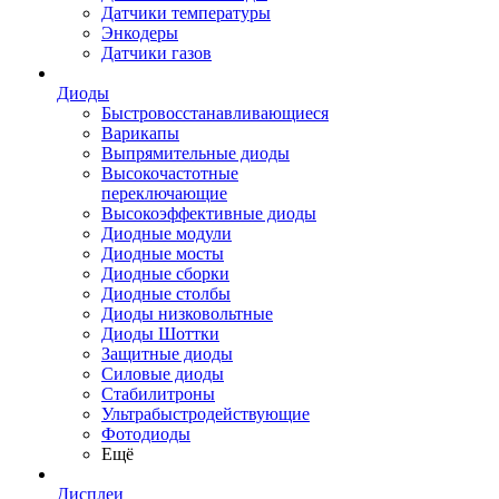
Датчики температуры
Энкодеры
Датчики газов
Диоды
Быстровосстанавливающиеся
Варикапы
Выпрямительные диоды
Высокочастотные
переключающие
Высокоэффективные диоды
Диодные модули
Диодные мосты
Диодные сборки
Диодные столбы
Диоды низковольтные
Диоды Шоттки
Защитные диоды
Силовые диоды
Стабилитроны
Ультрабыстродействующие
Фотодиоды
Ещё
Дисплеи