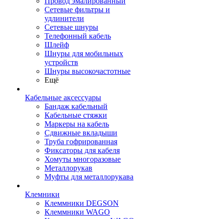
Провод эмалированный
Сетевые фильтры и
удлинители
Сетевые шнуры
Телефонный кабель
Шлейф
Шнуры для мобильных
устройств
Шнуры высокочастотные
Ещё
Кабельные аксессуары
Бандаж кабельный
Кабельные стяжки
Маркеры на кабель
Сдвижные вкладыши
Труба гофрированная
Фиксаторы для кабеля
Хомуты многоразовые
Металлорукав
Муфты для металлорукава
Клемники
Клеммники DEGSON
Клеммники WAGO