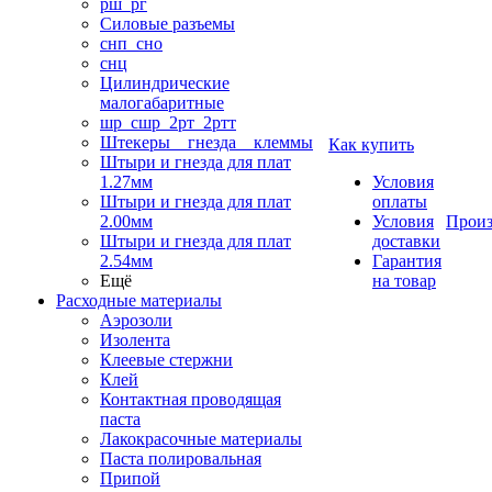
рш_рг
Силовые разъемы
снп_сно
снц
Цилиндрические
малогабаритные
шр_сшр_2рт_2ртт
Штекеры _ гнезда _ клеммы
Как купить
Штыри и гнезда для плат
1.27мм
Условия
Штыри и гнезда для плат
оплаты
2.00мм
Условия
Произ
Штыри и гнезда для плат
доставки
2.54мм
Гарантия
Ещё
на товар
Расходные материалы
Аэрозоли
Изолента
Клеевые стержни
Клей
Контактная проводящая
паста
Лакокрасочные материалы
Паста полировальная
Припой