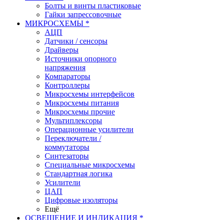
Болты и винты пластиковые
Гайки запрессовочные
МИКРОСХЕМЫ *
АЦП
Датчики / сенсоры
Драйверы
Источники опорного
напряжения
Компараторы
Контроллеры
Микросхемы интерфейсов
Микросхемы питания
Микросхемы прочие
Мультиплексоры
Операционные усилители
Переключатели /
коммутаторы
Синтезаторы
Специальные микросхемы
Стандартная логика
Усилители
ЦАП
Цифровые изоляторы
Ещё
ОСВЕЩЕНИЕ И ИНДИКАЦИЯ *