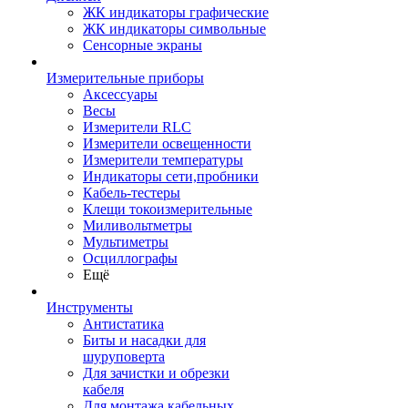
ЖК индикаторы графические
ЖК индикаторы символьные
Сенсорные экраны
Измерительные приборы
Аксессуары
Весы
Измерители RLC
Измерители освещенности
Измерители температуры
Индикаторы сети,пробники
Кабель-тестеры
Клещи токоизмерительные
Миливольтметры
Мультиметры
Осциллографы
Ещё
Инструменты
Антистатика
Биты и насадки для
шуруповерта
Для зачистки и обрезки
кабеля
Для монтажа кабельных