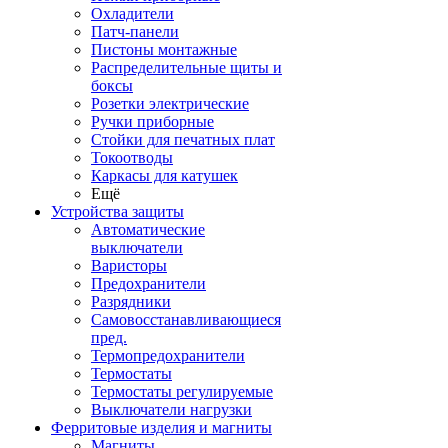
Охладители
Патч-панели
Пистоны монтажные
Распределительные щиты и
боксы
Розетки электрические
Ручки приборные
Стойки для печатных плат
Токоотводы
Каркасы для катушек
Ещё
Устройства защиты
Автоматические
выключатели
Варисторы
Предохранители
Разрядники
Самовосстанавливающиеся
пред.
Термопредохранители
Термостаты
Термостаты регулируемые
Выключатели нагрузки
Ферритовые изделия и магниты
Магниты