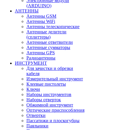
Электронные модули
(ARDUINO)
АНТЕННЫ
Антенны GSM
Антенны WiFi
Антенны телескопические
Антенные делители
(сплиттеры)
Антенные ответвители
Антенные сумматоры
Антенны GPS
Радиоантенны
ИНСТРУМЕНТ
Для зачистки и обрезки
кабеля
Измерительный инструмент
Клеевые пистолеты
Ключи
Наборы инструментов
Наборы отверток
Обжимной инструмент
Оптические приспособления
Отвертки
Пассатижи и плоскогубцы
Паяльники