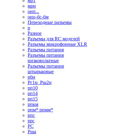
мр1
мрн
онп...
онц-бс-бм
Переходные разъемы
р
Разное
Разъемы для RC моделей
Разъемы микрофонные XLR
Разъемы питания
Разъемы питания
низковольтные
Разъемы питания
штырьковые
рбн
Рг1н_Рш2н
рп10
рп14
рп15
рпкм
рпм* рпмм*
рпс
ррс
РС
Рша