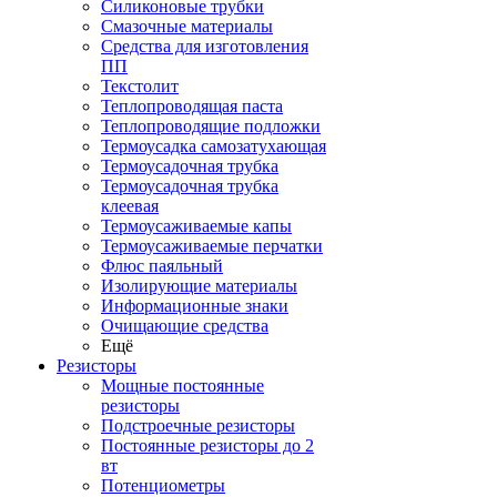
Силиконовые трубки
Смазочные материалы
Средства для изготовления
ПП
Текстолит
Теплопроводящая паста
Теплопроводящие подложки
Термоусадка самозатухающая
Термоусадочная трубка
Термоусадочная трубка
клеевая
Термоусаживаемые капы
Термоусаживаемые перчатки
Флюс паяльный
Изолирующие материалы
Информационные знаки
Очищающие средства
Ещё
Резисторы
Мощные постоянные
резисторы
Подстроечные резисторы
Постоянные резисторы до 2
вт
Потенциометры