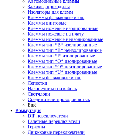
Автомобильные клеммы
Зажимы, крокодилы
Изоляторы для клемм
Клемммы флажковые изол.
Клеммы винтовые
Клеммы ножевые изолированные
Клеммы ножевые на плату
Клеммы ножевые неизолированные
Клеммы тип *B* изолированные
Клеммы тип *B* неизолированные
Клеммы тип *I* изолированные
Клеммы тип *O* изолированные
Клеммы тип *O* неизолированные
Клеммы тип *U* изолированные
Клеммы флажковые изол.
Лепестки
Наконечники на кабель
Скотчлоки
Соединители проводов встык
Ещё
Коммутация
DIP переключатели
Галетные переключатели
Герконы
Движковые переключатели