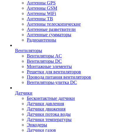
Антенны GPS
Антенны GSM
Антенны WiFi
Антенны ТВ
Антенны телескопические
Антенные разветвители
Антенные сумматоры
Радиоантенны
Вентиляторы
Вентиляторы AC
Вентиляторы DC
Монтажные элементы
Решетки для вентиляторов
Провода питания вентиляторов
Вентиляторы-улитка DC
Датчики
Бесконтактные датчики
Датчики давления
Датчики движения
Датчики потока воды
Датчики температуры
Энкодеры
Датчики газов