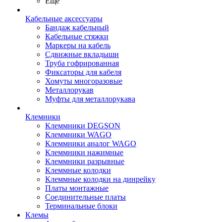
Ещё
Кабельные аксессуары
Бандаж кабельный
Кабельные стяжки
Маркеры на кабель
Сдвижные вкладыши
Труба гофрированная
Фиксаторы для кабеля
Хомуты многоразовые
Металлорукав
Муфты для металлорукава
Клемники
Клеммники DEGSON
Клеммники WAGO
Клеммники аналог WAGO
Клеммники нажимные
Клеммники разрывные
Клеммные колодки
Клеммные колодки на динрейку
Платы монтажные
Соединительные платы
Терминальные блоки
Клемы