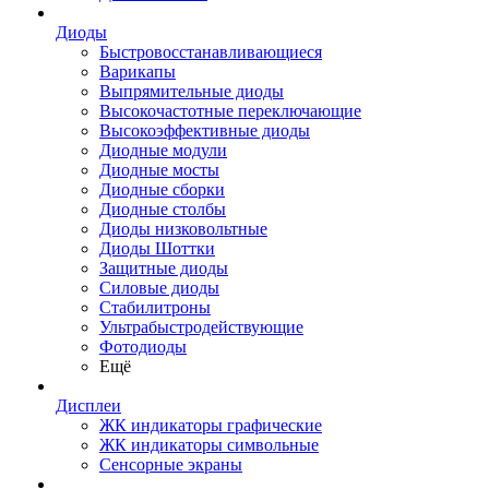
Диоды
Быстровосстанавливающиеся
Варикапы
Выпрямительные диоды
Высокочастотные переключающие
Высокоэффективные диоды
Диодные модули
Диодные мосты
Диодные сборки
Диодные столбы
Диоды низковольтные
Диоды Шоттки
Защитные диоды
Силовые диоды
Стабилитроны
Ультрабыстродействующие
Фотодиоды
Ещё
Дисплеи
ЖК индикаторы графические
ЖК индикаторы символьные
Сенсорные экраны