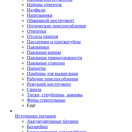
Наборы отверток
Надфили
Напильники
Обжимной инструмент
Оптические приспособления
Отвертки
Отсосы припоя
Пассатижи и плоскогубцы
Паяльники
Паяльные ванны
Паяльные принадлежности
Паяльные станции
Пинцеты
Приборы для выжигания
Рабочие приспособления
Режущий инструмент
Сверла
Тиски, струбцины, зажимы
Фены стрительные
Ещё
Источники питания
Аккумуляторные батареи
Батарейки
Блоки питания для ноутбуков