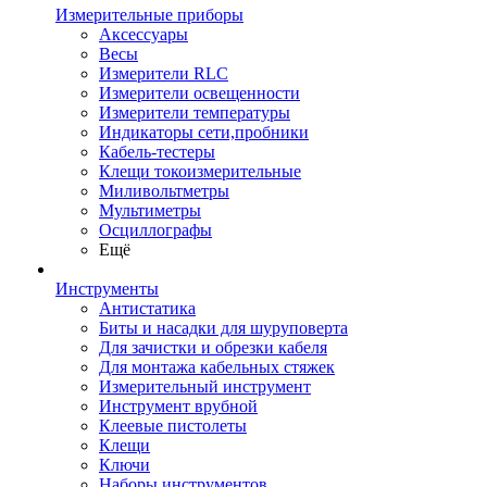
Измерительные приборы
Аксессуары
Весы
Измерители RLC
Измерители освещенности
Измерители температуры
Индикаторы сети,пробники
Кабель-тестеры
Клещи токоизмерительные
Миливольтметры
Мультиметры
Осциллографы
Ещё
Инструменты
Антистатика
Биты и насадки для шуруповерта
Для зачистки и обрезки кабеля
Для монтажа кабельных стяжек
Измерительный инструмент
Инструмент врубной
Клеевые пистолеты
Клещи
Ключи
Наборы инструментов