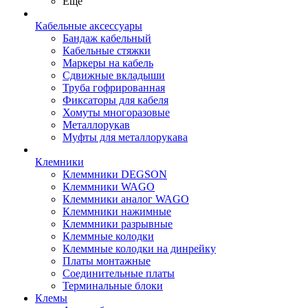
Ещё
Кабельные аксессуары
Бандаж кабельный
Кабельные стяжки
Маркеры на кабель
Сдвижные вкладыши
Труба гофрированная
Фиксаторы для кабеля
Хомуты многоразовые
Металлорукав
Муфты для металлорукава
Клемники
Клеммники DEGSON
Клеммники WAGO
Клеммники аналог WAGO
Клеммники нажимные
Клеммники разрывные
Клеммные колодки
Клеммные колодки на динрейку
Платы монтажные
Соединительные платы
Терминальные блоки
Клемы