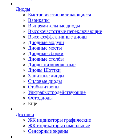
Диоды
Быстровосстанавливающиеся
Варикапы
Выпрямительные диоды
Высокочастотные переключающие
Высокоэффективные диоды
Диодные модули
Диодные мосты
Диодные сборки
Диодные столбы
Диоды низковольтные
Диоды Шоттки
Защитные диоды
Силовые диоды
Стабилитроны
Ультрабыстродействующие
Фотодиоды
Ещё
Дисплеи
ЖК индикаторы графические
ЖК индикаторы символьные
Сенсорные экраны