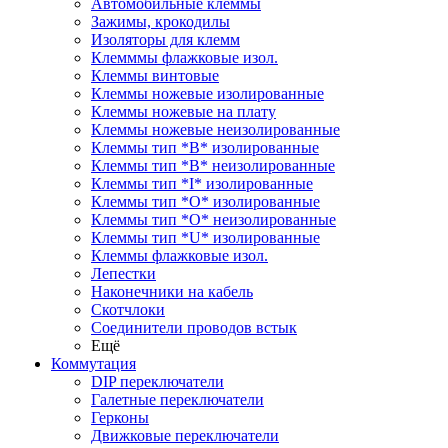
Автомобильные клеммы
Зажимы, крокодилы
Изоляторы для клемм
Клемммы флажковые изол.
Клеммы винтовые
Клеммы ножевые изолированные
Клеммы ножевые на плату
Клеммы ножевые неизолированные
Клеммы тип *B* изолированные
Клеммы тип *B* неизолированные
Клеммы тип *I* изолированные
Клеммы тип *O* изолированные
Клеммы тип *O* неизолированные
Клеммы тип *U* изолированные
Клеммы флажковые изол.
Лепестки
Наконечники на кабель
Скотчлоки
Соединители проводов встык
Ещё
Коммутация
DIP переключатели
Галетные переключатели
Герконы
Движковые переключатели