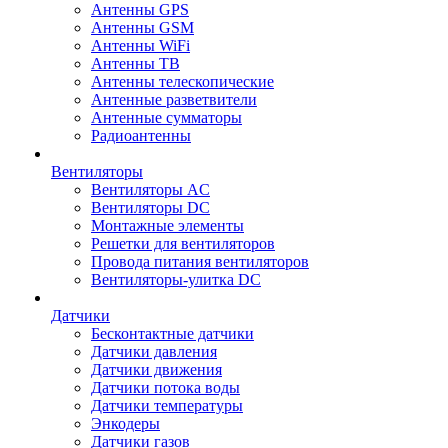
Антенны GPS
Антенны GSM
Антенны WiFi
Антенны ТВ
Антенны телескопические
Антенные разветвители
Антенные сумматоры
Радиоантенны
Вентиляторы
Вентиляторы AC
Вентиляторы DC
Монтажные элементы
Решетки для вентиляторов
Провода питания вентиляторов
Вентиляторы-улитка DC
Датчики
Бесконтактные датчики
Датчики давления
Датчики движения
Датчики потока воды
Датчики температуры
Энкодеры
Датчики газов