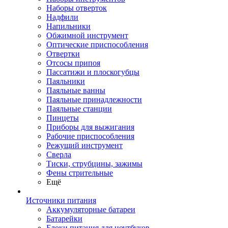
Наборы отверток
Надфили
Напильники
Обжимной инструмент
Оптические приспособления
Отвертки
Отсосы припоя
Пассатижи и плоскогубцы
Паяльники
Паяльные ванны
Паяльные принадлежности
Паяльные станции
Пинцеты
Приборы для выжигания
Рабочие приспособления
Режущий инструмент
Сверла
Тиски, струбцины, зажимы
Фены стрительные
Ещё
Источники питания
Аккумуляторные батареи
Батарейки
Блоки питания для ноутбуков