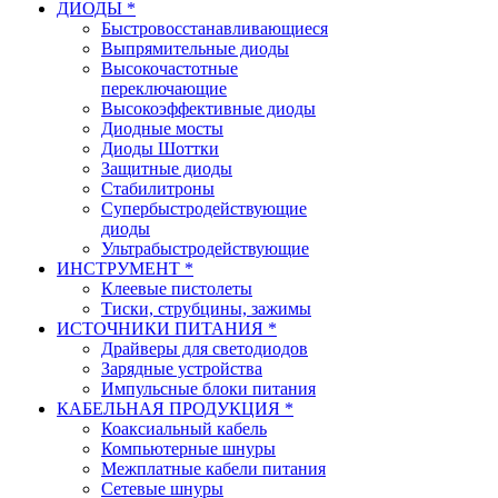
ДИОДЫ *
Быстровосстанавливающиеся
Выпрямительные диоды
Высокочастотные
переключающие
Высокоэффективные диоды
Диодные мосты
Диоды Шоттки
Защитные диоды
Стабилитроны
Супербыстродействующие
диоды
Ультрабыстродействующие
ИНСТРУМЕНТ *
Клеевые пистолеты
Тиски, струбцины, зажимы
ИСТОЧНИКИ ПИТАНИЯ *
Драйверы для светодиодов
Зарядные устройства
Импульсные блоки питания
КАБЕЛЬНАЯ ПРОДУКЦИЯ *
Коаксиальный кабель
Компьютерные шнуры
Межплатные кабели питания
Сетевые шнуры