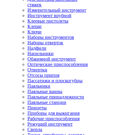
стяжек
Измерительный инструмент
Инструмент врубной
Клеевые пистолеты
Клещи
Ключи
Наборы инструментов
Наборы отверток
Надфили
Напильники
Обжимной инструмент
Оптические приспособления
Отвертки
Отсосы припоя
Пассатижи и плоскогубцы
Паяльники
Паяльные ванны
Паяльные принадлежности
Паяльные станции
Пинцеты
Приборы для выжигания
Рабочие приспособления
Режущий инструмент
Сверла
Тиски, струбцины, зажимы