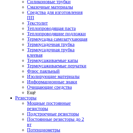
Силиконовые трубки
Смазочные материалы
Средства для изготовления
ПП
Текстолит
Теплопроводящая паста
Теплопроводящие подложки
Термоусадка самозатухающая
Термоусадочная трубка
Термоусадочная трубка
клеевая
Термоусаживаемые капы
Термоусаживаемые перчатки
Флюс паяльный
Изолирующие материалы
Информационные знаки
Очищающие средства
Ещё
Резисторы
Мощные постоянные
резисторы
Подстроечные резисторы
Постоянные резисторы до 2
вт
Потенциометры