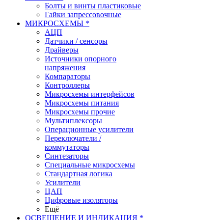
Болты и винты пластиковые
Гайки запрессовочные
МИКРОСХЕМЫ *
АЦП
Датчики / сенсоры
Драйверы
Источники опорного
напряжения
Компараторы
Контроллеры
Микросхемы интерфейсов
Микросхемы питания
Микросхемы прочие
Мультиплексоры
Операционные усилители
Переключатели /
коммутаторы
Синтезаторы
Специальные микросхемы
Стандартная логика
Усилители
ЦАП
Цифровые изоляторы
Ещё
ОСВЕЩЕНИЕ И ИНДИКАЦИЯ *