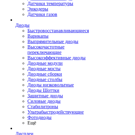
Датчики температуры
Энкодеры
Датчики газов
Диоды
Быстровосстанавливающиеся
Варикапы
Выпрямительные диоды
Высокочастотные
переключающие
Высокоэффективные диоды
Диодные модули
Диодные мосты
Диодные сборки
Диодные столбы
Диоды низковольтные
Диоды Шоттки
Защитные диоды
Силовые диоды
Стабилитроны
Ультрабыстродействующие
Фотодиоды
Ещё
Дисплеи