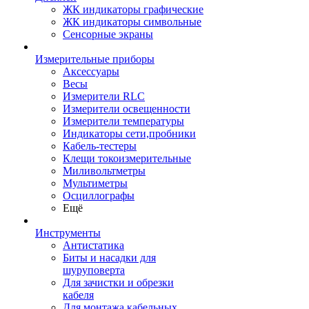
ЖК индикаторы графические
ЖК индикаторы символьные
Сенсорные экраны
Измерительные приборы
Аксессуары
Весы
Измерители RLC
Измерители освещенности
Измерители температуры
Индикаторы сети,пробники
Кабель-тестеры
Клещи токоизмерительные
Миливольтметры
Мультиметры
Осциллографы
Ещё
Инструменты
Антистатика
Биты и насадки для
шуруповерта
Для зачистки и обрезки
кабеля
Для монтажа кабельных