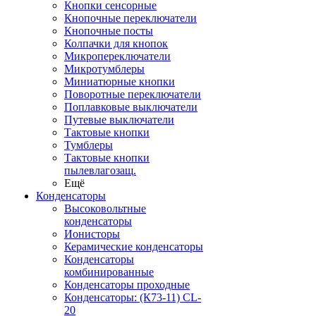
Кнопки сенсорные
Кнопочные переключатели
Кнопочные посты
Колпачки для кнопок
Микропереключатели
Микротумблеры
Миниатюрные кнопки
Поворотные переключатели
Поплавковые выключатели
Путевые выключатели
Тактовые кнопки
Тумблеры
Тактовые кнопки
пылевлагозащ.
Ещё
Конденсаторы
Высоковольтные
конденсаторы
Ионисторы
Керамические конденсаторы
Конденсаторы
комбинированные
Конденсаторы проходные
Конденсаторы: (К73-11) CL-
20