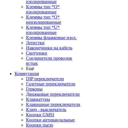
изолированные
Клеммы тип *O*
изолированные
Клеммы тип *O*
неизолированные
Клеммы тип *U*
изолированные
Клеммы флажковые изол.
Лепестки
Наконечники на кабель
Скотчлоки
Соединители проводов
встык
Ещё
Коммутация
DIP переключатели
Галетные переключатели
Герконы
Движковые переключатели
Клавиатуры
Клавишные переключатели
Ключ - выключатель
Кнопки GMSI
Кнопки антивандальные
Кнопки пьезо