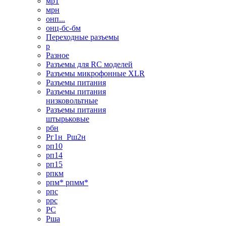
мр1
мрн
онп...
онц-бс-бм
Переходные разъемы
р
Разное
Разъемы для RC моделей
Разъемы микрофонные XLR
Разъемы питания
Разъемы питания
низковольтные
Разъемы питания
штырьковые
рбн
Рг1н_Рш2н
рп10
рп14
рп15
рпкм
рпм* рпмм*
рпс
ррс
РС
Рша