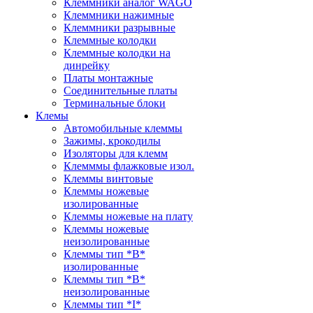
Клеммники аналог WAGO
Клеммники нажимные
Клеммники разрывные
Клеммные колодки
Клеммные колодки на
динрейку
Платы монтажные
Соединительные платы
Терминальные блоки
Клемы
Автомобильные клеммы
Зажимы, крокодилы
Изоляторы для клемм
Клемммы флажковые изол.
Клеммы винтовые
Клеммы ножевые
изолированные
Клеммы ножевые на плату
Клеммы ножевые
неизолированные
Клеммы тип *B*
изолированные
Клеммы тип *B*
неизолированные
Клеммы тип *I*