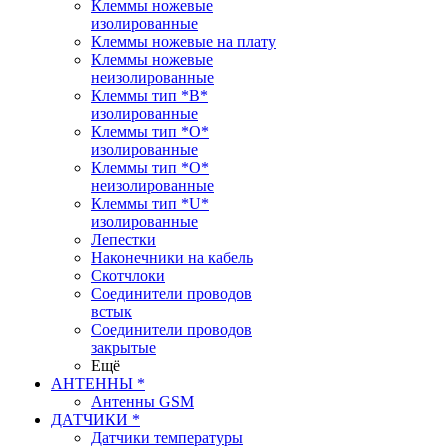
Клеммы ножевые
изолированные
Клеммы ножевые на плату
Клеммы ножевые
неизолированные
Клеммы тип *B*
изолированные
Клеммы тип *O*
изолированные
Клеммы тип *O*
неизолированные
Клеммы тип *U*
изолированные
Лепестки
Наконечники на кабель
Скотчлоки
Соединители проводов
встык
Соединители проводов
закрытые
Ещё
АНТЕННЫ *
Антенны GSM
ДАТЧИКИ *
Датчики температуры