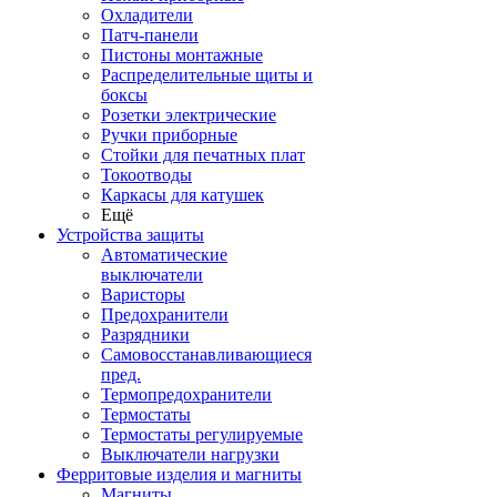
Охладители
Патч-панели
Пистоны монтажные
Распределительные щиты и
боксы
Розетки электрические
Ручки приборные
Стойки для печатных плат
Токоотводы
Каркасы для катушек
Ещё
Устройства защиты
Автоматические
выключатели
Варисторы
Предохранители
Разрядники
Самовосстанавливающиеся
пред.
Термопредохранители
Термостаты
Термостаты регулируемые
Выключатели нагрузки
Ферритовые изделия и магниты
Магниты