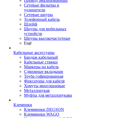
Провод эмалированный
Сетевые фильтры и
удлинители
Сетевые шнуры
Телефонный кабель
Шлейф
Шнуры для мобильных
устройств
Шнуры высокочастотные
Ещё
Кабельные аксессуары
Бандаж кабельный
Кабельные стяжки
Маркеры на кабель
Сдвижные вкладыши
Труба гофрированная
Фиксаторы для кабеля
Хомуты многоразовые
Металлорукав
Муфты для металлорукава
Клемники
Клеммники DEGSON
Клеммники WAGO