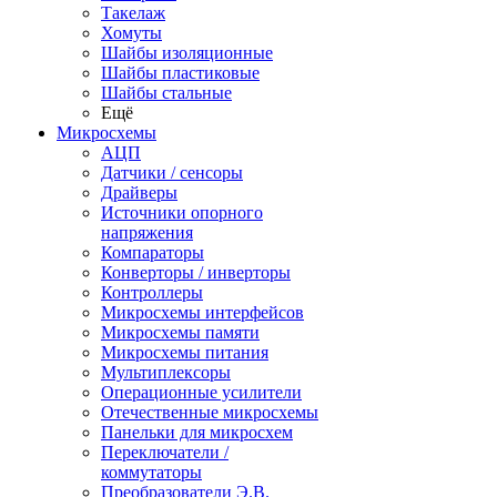
Такелаж
Хомуты
Шайбы изоляционные
Шайбы пластиковые
Шайбы стальные
Ещё
Микросхемы
АЦП
Датчики / сенсоры
Драйверы
Источники опорного
напряжения
Компараторы
Конверторы / инверторы
Контроллеры
Микросхемы интерфейсов
Микросхемы памяти
Микросхемы питания
Мультиплексоры
Операционные усилители
Отечественные микросхемы
Панельки для микросхем
Переключатели /
коммутаторы
Преобразователи Э.В.