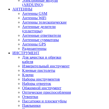
Электронные модули
(ARDUINO)
АНТЕННЫ
Антенны GSM
Антенны WiFi
Антенны телескопические
Антенные делители
(сплиттеры)
Антенные ответвители
Антенные сумматоры
Антенны GPS
Радиоантенны
ИНСТРУМЕНТ
Для зачистки и обрезки
кабеля
Измерительный инструмент
Клеевые пистолеты
Ключи
Наборы инструментов
Наборы отверток
Обжимной инструмент
Оптические приспособления
Отвертки
Пассатижи и плоскогубцы
Паяльники