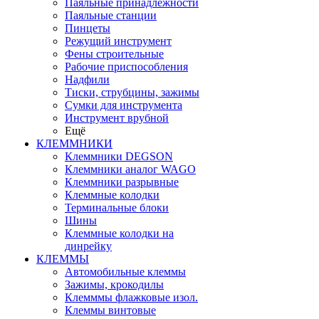
Паяльные принадлежности
Паяльные станции
Пинцеты
Режущий инструмент
Фены строительные
Рабочие приспособления
Надфили
Тиски, струбцины, зажимы
Сумки для инструмента
Инструмент врубной
Ещё
КЛЕММНИКИ
Клеммники DEGSON
Клеммники аналог WAGO
Клеммники разрывные
Клеммные колодки
Терминальные блоки
Шины
Клеммные колодки на
динрейку
КЛЕММЫ
Автомобильные клеммы
Зажимы, крокодилы
Клемммы флажковые изол.
Клеммы винтовые