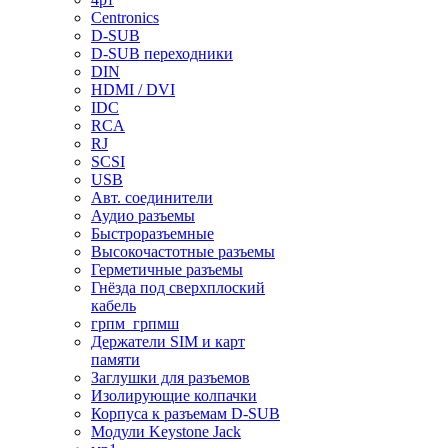
Centronics
D-SUB
D-SUB переходники
DIN
HDMI / DVI
IDC
RCA
RJ
SCSI
USB
Авт. соединители
Аудио разъемы
Быстроразъемные
Высокочастотные разъемы
Герметичные разъемы
Гнёзда под сверхплоский
кабель
грпм_грпмш
Держатели SIM и карт
памяти
Заглушки для разъемов
Изолирующие колпачки
Корпуса к разъемам D-SUB
Модули Keystone Jack