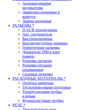
Антивандальные
индикаторы
Лампочки неоновые в
корпусе
Лампы неоновые
РАЗЪЕМЫ *
D-SUB переходники
Авт. соединители
Быстроразъемные
Высокочастотные разъемы
Герметичные разъемы
Держатели SIM и карт
памяти
Разъемы питания
Разъемы питания
штырьковые
Силовые разъемы
РАСХОДНЫЕ МАТЕРИАЛЫ *
Оплетка защитная
Теплопроводящие подложки
Термоусадочная трубка
клеевая
Фторопластовые трубки
РЕЛЕ *
Твердотельные реле