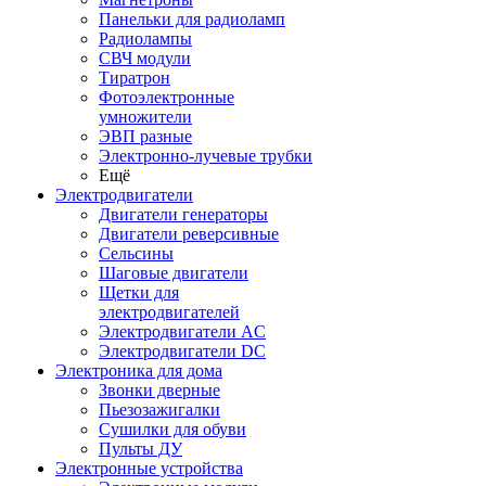
Панельки для радиоламп
Радиолампы
СВЧ модули
Тиратрон
Фотоэлектронные
умножители
ЭВП разные
Электронно-лучевые трубки
Ещё
Электродвигатели
Двигатели генераторы
Двигатели реверсивные
Сельсины
Шаговые двигатели
Щетки для
электродвигателей
Электродвигатели AC
Электродвигатели DC
Электроника для дома
Звонки дверные
Пьезозажигалки
Сушилки для обуви
Пульты ДУ
Электронные устройства