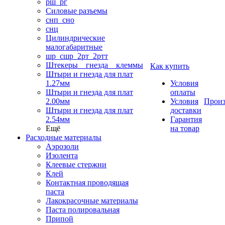
рш_рг
Силовые разъемы
снп_сно
снц
Цилиндрические
малогабаритные
шр_сшр_2рт_2ртт
Штекеры _ гнезда _ клеммы
Как купить
Штыри и гнезда для плат
1.27мм
Условия
Штыри и гнезда для плат
оплаты
2.00мм
Условия
Произ
Штыри и гнезда для плат
доставки
2.54мм
Гарантия
Ещё
на товар
Расходные материалы
Аэрозоли
Изолента
Клеевые стержни
Клей
Контактная проводящая
паста
Лакокрасочные материалы
Паста полировальная
Припой