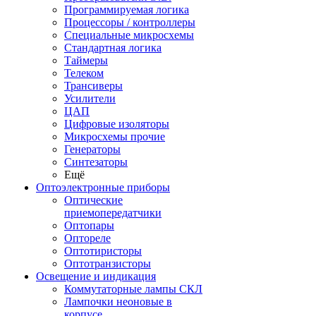
Программируемая логика
Процессоры / контроллеры
Специальные микросхемы
Стандартная логика
Таймеры
Телеком
Трансиверы
Усилители
ЦАП
Цифровые изоляторы
Микросхемы прочие
Генераторы
Синтезаторы
Ещё
Оптоэлектронные приборы
Оптические
приемопередатчики
Оптопары
Оптореле
Оптотиристоры
Оптотранзисторы
Освещение и индикация
Коммутаторные лампы СКЛ
Лампочки неоновые в
корпусе