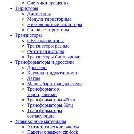
Счетчики вращения
Тиристоры
Динисторы
Модули тиристорные
Низковольтные тиристоры
Силовые тиристоры
Транзисторы
СВЧ транзисторы
Транзисторы разные
Фототранзисторы
Транзисторы биполярные
Трансформаторы и дроссели
Дроссели
Катушки индуктивности
Латры
Малогабаритные дроссели
Трансформатор
тороидальный
Трансформаторы 400гц
Трансформаторы 50гц
Трансформаторы
согласующие
Упаковочные материалы
Антистатические пакеты
Пакеты с замком zip-lock