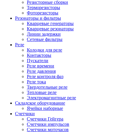
Резисторные сборки
Терморезисторы
Фоторезисторы
Резонаторы и фильтры
Кварцевые генераторы
Кварцевые резонаторы
Линии задержки
Сетевые фильтры
Реле
Колодки для реле
Контакторы
Пускатели
Реле времени
Реле давления
Реле контроля фаз
Реле тока
Твердотельные реле
Тепловые реле
Электромагнитные реле
Складское оборудование
Ячейки наборные
Счетчики
Счетчики Гейгера
Счетчики импульсов
Счетчики моточасов