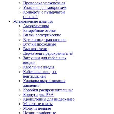
Проволока упаковочная
Упаковка для микросхем
Конверты с пузырчатой
пленкой
Установочные изделия
Амортизаторы
Батарейные отсеки
Вилки электрические
Втулки под транзисторы
Втулки проходные
Выключатели
Держатели предохранителей
Заглушки для кабельных
вводов
Кабельные вводы
Кабельные вводы с
вентиляцией
Клапаны выравнивания
давления
Коробки распределительные
Корпуса для РЭА
Кронштейны для видеокамер
Макетные платы
Модули пельтье
Ножки приборные