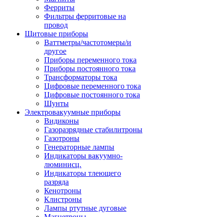
Ферриты
Фильтры ферритовые на
провод
Щитовые приборы
Ваттметры/частотомеры/и
другое
Приборы переменного тока
Приборы постоянного тока
Трансформаторы тока
Цифровые переменного тока
Цифровые постоянного тока
Шунты
Электровакуумные приборы
Видиконы
Газоразрядные стабилитроны
Газотроны
Генераторные лампы
Индикаторы вакуумно-
люминисц.
Индикаторы тлеющего
разряда
Кенотроны
Клистроны
Лампы ртутные дуговые
Магнетроны