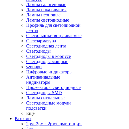
Лампы галогеновые
Лампы накаливания
Лампы неоновые
Лампы светодиодные
Профиль для светодиодной
ленты
Светильники встраиваемые
Светоарматура
Светодиодная лента
Светодиоды
Светодиоды в корпусе
Светодиоды мощные
Фонари
Цифровые индикаторы
Антивандальные
индикаторы
Прожекторы светодиодные
Светодиоды SMD
Лампы сигнальные
Светодиодные модули
подсветки
Ещё
Разъемы
2рм_2рмг_2рмт_рмг_онц-рг
4рт