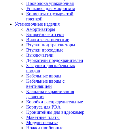
Проволока упаковочная
Упаковка для микросхем
Конверты с пузырчатой
пленкой
Установочные изделия
Амортизаторы
Батарейные отсеки
Вилки электрические
Втулки под транзисторы
Втулки проходные
Выключатели
Держатели предохранителей
Заглушки для кабельных
вводов
Кабельные вводы
Кабельные вводы с
вентиляцией
Клапаны выравнивания
давления
Коробки распределительные
Корпуса для РЭА
Кронштейны для видеокамер
Макетные платы
Модули пельтье
Ножки приборные