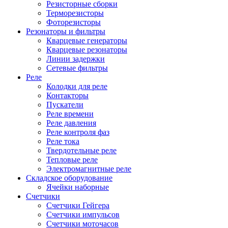
Резисторные сборки
Терморезисторы
Фоторезисторы
Резонаторы и фильтры
Кварцевые генераторы
Кварцевые резонаторы
Линии задержки
Сетевые фильтры
Реле
Колодки для реле
Контакторы
Пускатели
Реле времени
Реле давления
Реле контроля фаз
Реле тока
Твердотельные реле
Тепловые реле
Электромагнитные реле
Складское оборудование
Ячейки наборные
Счетчики
Счетчики Гейгера
Счетчики импульсов
Счетчики моточасов