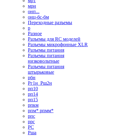
мр1
мрн
онп...
онц-бс-бм
Переходные разъемы
р
Разное
Разъемы для RC моделей
Разъемы микрофонные XLR
Разъемы питания
Разъемы питания
низковольтные
Разъемы питания
штырьковые
рбн
Рг1н_Рш2н
рп10
рп14
рп15
рпкм
рпм* рпмм*
рпс
ррс
РС
Рша