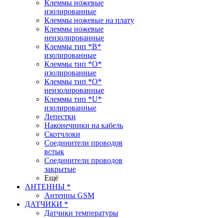
Клеммы ножевые
изолированные
Клеммы ножевые на плату
Клеммы ножевые
неизолированные
Клеммы тип *B*
изолированные
Клеммы тип *O*
изолированные
Клеммы тип *O*
неизолированные
Клеммы тип *U*
изолированные
Лепестки
Наконечники на кабель
Скотчлоки
Соединители проводов
встык
Соединители проводов
закрытые
Ещё
АНТЕННЫ *
Антенны GSM
ДАТЧИКИ *
Датчики температуры