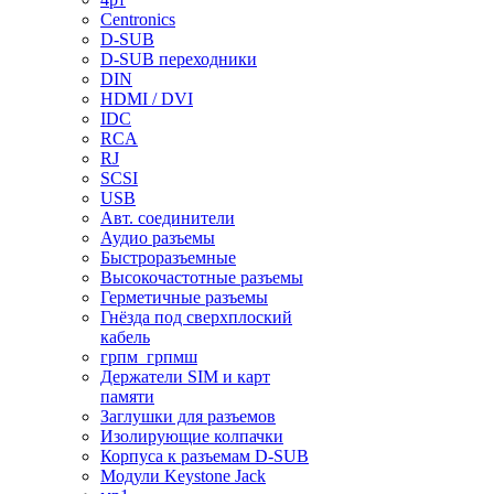
Centronics
D-SUB
D-SUB переходники
DIN
HDMI / DVI
IDC
RCA
RJ
SCSI
USB
Авт. соединители
Аудио разъемы
Быстроразъемные
Высокочастотные разъемы
Герметичные разъемы
Гнёзда под сверхплоский
кабель
грпм_грпмш
Держатели SIM и карт
памяти
Заглушки для разъемов
Изолирующие колпачки
Корпуса к разъемам D-SUB
Модули Keystone Jack