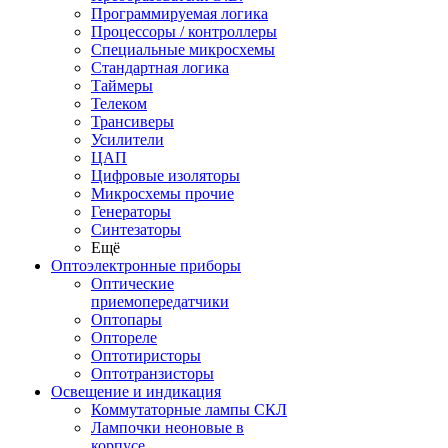
Программируемая логика
Процессоры / контроллеры
Специальные микросхемы
Стандартная логика
Таймеры
Телеком
Трансиверы
Усилители
ЦАП
Цифровые изоляторы
Микросхемы прочие
Генераторы
Синтезаторы
Ещё
Оптоэлектронные приборы
Оптические
приемопередатчики
Оптопары
Оптореле
Оптотиристоры
Оптотранзисторы
Освещение и индикация
Коммутаторные лампы СКЛ
Лампочки неоновые в
корпусе