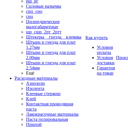
рш_рг
Силовые разъемы
снп_сно
снц
Цилиндрические
малогабаритные
шр_сшр_2рт_2ртт
Штекеры _ гнезда _ клеммы
Как купить
Штыри и гнезда для плат
1.27мм
Условия
Штыри и гнезда для плат
оплаты
2.00мм
Условия
Произ
Штыри и гнезда для плат
доставки
2.54мм
Гарантия
Ещё
на товар
Расходные материалы
Аэрозоли
Изолента
Клеевые стержни
Клей
Контактная проводящая
паста
Лакокрасочные материалы
Паста полировальная
Припой