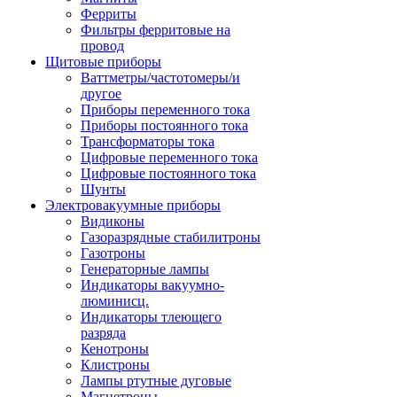
Ферриты
Фильтры ферритовые на
провод
Щитовые приборы
Ваттметры/частотомеры/и
другое
Приборы переменного тока
Приборы постоянного тока
Трансформаторы тока
Цифровые переменного тока
Цифровые постоянного тока
Шунты
Электровакуумные приборы
Видиконы
Газоразрядные стабилитроны
Газотроны
Генераторные лампы
Индикаторы вакуумно-
люминисц.
Индикаторы тлеющего
разряда
Кенотроны
Клистроны
Лампы ртутные дуговые
Магнетроны