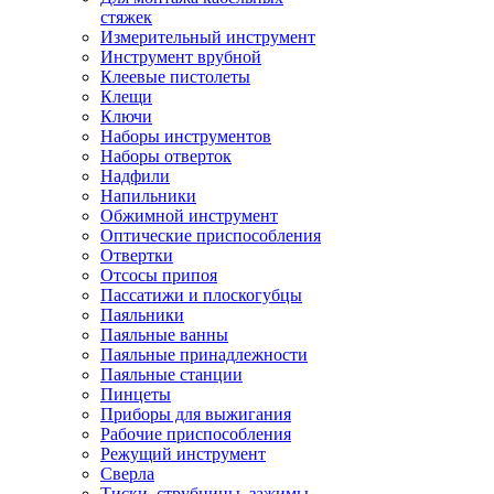
стяжек
Измерительный инструмент
Инструмент врубной
Клеевые пистолеты
Клещи
Ключи
Наборы инструментов
Наборы отверток
Надфили
Напильники
Обжимной инструмент
Оптические приспособления
Отвертки
Отсосы припоя
Пассатижи и плоскогубцы
Паяльники
Паяльные ванны
Паяльные принадлежности
Паяльные станции
Пинцеты
Приборы для выжигания
Рабочие приспособления
Режущий инструмент
Сверла
Тиски, струбцины, зажимы