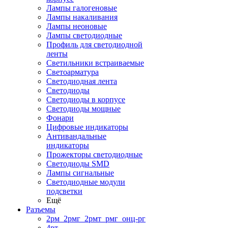
Лампы галогеновые
Лампы накаливания
Лампы неоновые
Лампы светодиодные
Профиль для светодиодной
ленты
Светильники встраиваемые
Светоарматура
Светодиодная лента
Светодиоды
Светодиоды в корпусе
Светодиоды мощные
Фонари
Цифровые индикаторы
Антивандальные
индикаторы
Прожекторы светодиодные
Светодиоды SMD
Лампы сигнальные
Светодиодные модули
подсветки
Ещё
Разъемы
2рм_2рмг_2рмт_рмг_онц-рг
4рт