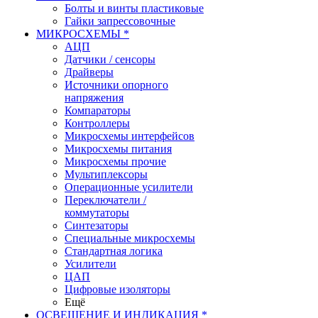
Болты и винты пластиковые
Гайки запрессовочные
МИКРОСХЕМЫ *
АЦП
Датчики / сенсоры
Драйверы
Источники опорного
напряжения
Компараторы
Контроллеры
Микросхемы интерфейсов
Микросхемы питания
Микросхемы прочие
Мультиплексоры
Операционные усилители
Переключатели /
коммутаторы
Синтезаторы
Специальные микросхемы
Стандартная логика
Усилители
ЦАП
Цифровые изоляторы
Ещё
ОСВЕЩЕНИЕ И ИНДИКАЦИЯ *