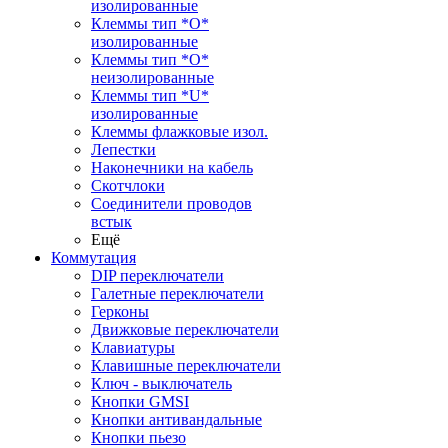
изолированные
Клеммы тип *O*
изолированные
Клеммы тип *O*
неизолированные
Клеммы тип *U*
изолированные
Клеммы флажковые изол.
Лепестки
Наконечники на кабель
Скотчлоки
Соединители проводов
встык
Ещё
Коммутация
DIP переключатели
Галетные переключатели
Герконы
Движковые переключатели
Клавиатуры
Клавишные переключатели
Ключ - выключатель
Кнопки GMSI
Кнопки антивандальные
Кнопки пьезо