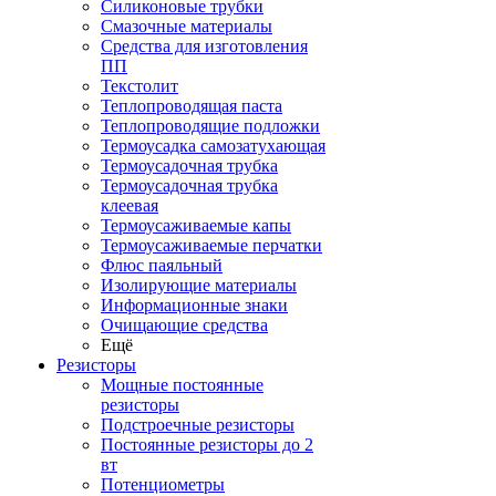
Силиконовые трубки
Смазочные материалы
Средства для изготовления
ПП
Текстолит
Теплопроводящая паста
Теплопроводящие подложки
Термоусадка самозатухающая
Термоусадочная трубка
Термоусадочная трубка
клеевая
Термоусаживаемые капы
Термоусаживаемые перчатки
Флюс паяльный
Изолирующие материалы
Информационные знаки
Очищающие средства
Ещё
Резисторы
Мощные постоянные
резисторы
Подстроечные резисторы
Постоянные резисторы до 2
вт
Потенциометры