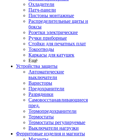
Охладители
Патч-панели
Пистоны монтажные
Распределительные щиты и
боксы
Розетки электрические
Ручки приборные
Стойки для печатных плат
Токоотводы
Каркасы для катушек
Ещё
Устройства защиты
Автоматические
выключатели
Варисторы
Предохранители
Разрядники
Самовосстанавливающиеся
пред.
Термопредохранители
Термостаты
Термостаты регулируемые
Выключатели нагрузки
Ферритовые изделия и магниты
Магниты