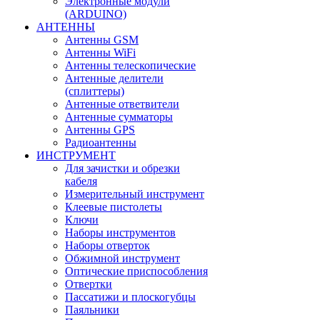
Электронные модули
(ARDUINO)
АНТЕННЫ
Антенны GSM
Антенны WiFi
Антенны телескопические
Антенные делители
(сплиттеры)
Антенные ответвители
Антенные сумматоры
Антенны GPS
Радиоантенны
ИНСТРУМЕНТ
Для зачистки и обрезки
кабеля
Измерительный инструмент
Клеевые пистолеты
Ключи
Наборы инструментов
Наборы отверток
Обжимной инструмент
Оптические приспособления
Отвертки
Пассатижи и плоскогубцы
Паяльники