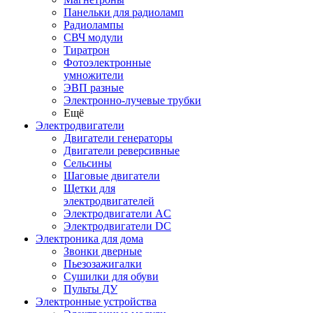
Панельки для радиоламп
Радиолампы
СВЧ модули
Тиратрон
Фотоэлектронные
умножители
ЭВП разные
Электронно-лучевые трубки
Ещё
Электродвигатели
Двигатели генераторы
Двигатели реверсивные
Сельсины
Шаговые двигатели
Щетки для
электродвигателей
Электродвигатели AC
Электродвигатели DC
Электроника для дома
Звонки дверные
Пьезозажигалки
Сушилки для обуви
Пульты ДУ
Электронные устройства