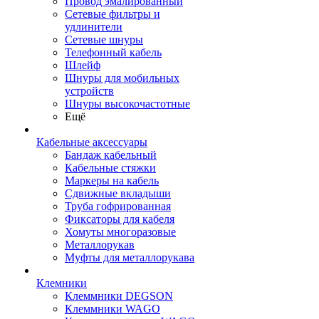
Провод эмалированный
Сетевые фильтры и
удлинители
Сетевые шнуры
Телефонный кабель
Шлейф
Шнуры для мобильных
устройств
Шнуры высокочастотные
Ещё
Кабельные аксессуары
Бандаж кабельный
Кабельные стяжки
Маркеры на кабель
Сдвижные вкладыши
Труба гофрированная
Фиксаторы для кабеля
Хомуты многоразовые
Металлорукав
Муфты для металлорукава
Клемники
Клеммники DEGSON
Клеммники WAGO