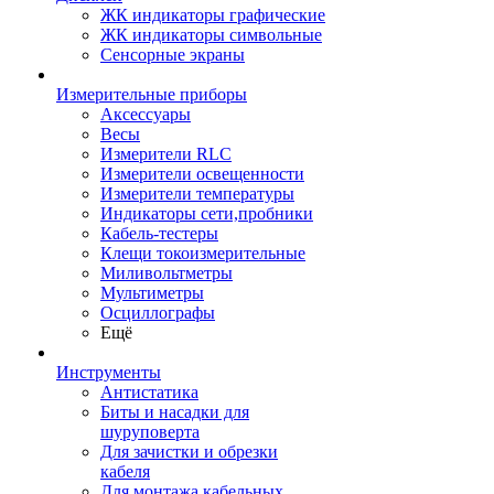
ЖК индикаторы графические
ЖК индикаторы символьные
Сенсорные экраны
Измерительные приборы
Аксессуары
Весы
Измерители RLC
Измерители освещенности
Измерители температуры
Индикаторы сети,пробники
Кабель-тестеры
Клещи токоизмерительные
Миливольтметры
Мультиметры
Осциллографы
Ещё
Инструменты
Антистатика
Биты и насадки для
шуруповерта
Для зачистки и обрезки
кабеля
Для монтажа кабельных