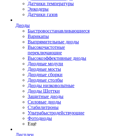
Датчики температуры
Энкодеры
Датчики газов
Диоды
Быстровосстанавливающиеся
Варикапы
Выпрямительные диоды
Высокочастотные
переключающие
Высокоэффективные диоды
Диодные модули
Диодные мосты
Диодные сборки
Диодные столбы
Диоды низковольтные
Диоды Шоттки
Защитные диоды
Силовые диоды
Стабилитроны
Ультрабыстродействующие
Фотодиоды
Ещё
Дисплеи