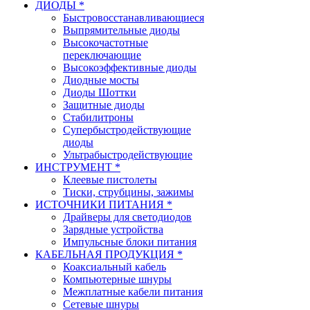
ДИОДЫ *
Быстровосстанавливающиеся
Выпрямительные диоды
Высокочастотные
переключающие
Высокоэффективные диоды
Диодные мосты
Диоды Шоттки
Защитные диоды
Стабилитроны
Супербыстродействующие
диоды
Ультрабыстродействующие
ИНСТРУМЕНТ *
Клеевые пистолеты
Тиски, струбцины, зажимы
ИСТОЧНИКИ ПИТАНИЯ *
Драйверы для светодиодов
Зарядные устройства
Импульсные блоки питания
КАБЕЛЬНАЯ ПРОДУКЦИЯ *
Коаксиальный кабель
Компьютерные шнуры
Межплатные кабели питания
Сетевые шнуры