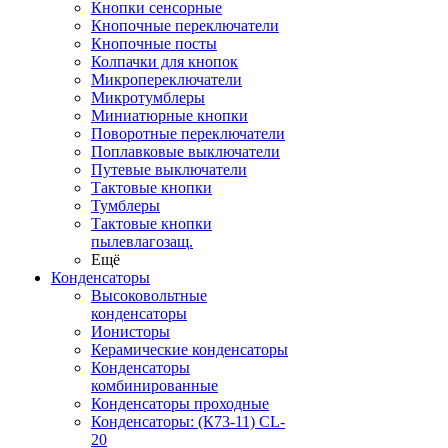
Кнопки сенсорные
Кнопочные переключатели
Кнопочные посты
Колпачки для кнопок
Микропереключатели
Микротумблеры
Миниатюрные кнопки
Поворотные переключатели
Поплавковые выключатели
Путевые выключатели
Тактовые кнопки
Тумблеры
Тактовые кнопки
пылевлагозащ.
Ещё
Конденсаторы
Высоковольтные
конденсаторы
Ионисторы
Керамические конденсаторы
Конденсаторы
комбинированные
Конденсаторы проходные
Конденсаторы: (К73-11) CL-
20