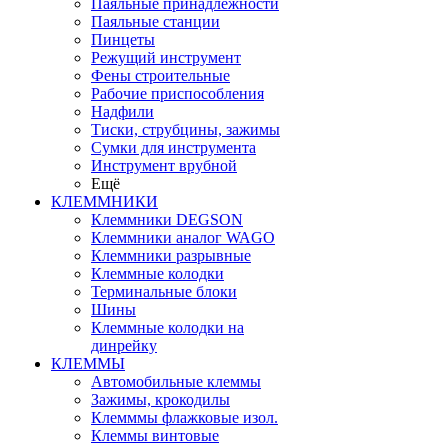
Паяльные принадлежности
Паяльные станции
Пинцеты
Режущий инструмент
Фены строительные
Рабочие приспособления
Надфили
Тиски, струбцины, зажимы
Сумки для инструмента
Инструмент врубной
Ещё
КЛЕММНИКИ
Клеммники DEGSON
Клеммники аналог WAGO
Клеммники разрывные
Клеммные колодки
Терминальные блоки
Шины
Клеммные колодки на
динрейку
КЛЕММЫ
Автомобильные клеммы
Зажимы, крокодилы
Клемммы флажковые изол.
Клеммы винтовые