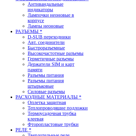
Антивандальные
индикаторы
Лампочки неоновые в
корпусе
Лампы неоновые
РАЗЪЕМЫ *
D-SUB переходники
Авт. соединители
Быстроразъемные
Высокочастотные разъемы
Герметичные разъемы
Держатели SIM и карт
памяти
Разъемы питания
Разъемы питания
штырьковые
Силовые разъемы
РАСХОДНЫЕ МАТЕРИАЛЫ *
Оплетка защитная
Теплопроводящие подложки
Термоусадочная трубка
клеевая
Фторопластовые трубки
РЕЛЕ *
Твердотельные реле