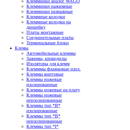
Клеммники аналог WAGO
Клеммники нажимные
Клеммники разрывные
Клеммные колодки
Клеммные колодки на
динрейку
Платы монтажные
Соединительные платы
Терминальные блоки
Клемы
Автомобильные клеммы
Зажимы, крокодилы
Изоляторы для клемм
Клемммы флажковые изол.
Клеммы винтовые
Клеммы ножевые
изолированные
Клеммы ножевые на плату
Клеммы ножевые
неизолированные
Клеммы тип *B*
изолированные
Клеммы тип *B*
неизолированные
Клеммы тип *I*