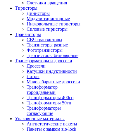
Счетчики вращения
Тиристоры
Динисторы
Модули тиристорные
Низковольтные тиристоры
Силовые тиристоры
Транзисторы
СВЧ транзисторы
Транзисторы разные
Фототранзисторы
Транзисторы биполярные
Трансформаторы и дроссели
Дроссели
Катушки индуктивности
Латры
Малогабаритные дроссели
Трансформатор
тороидальный
Трансформаторы 400гц
Трансформаторы 50гц
Трансформаторы
согласующие
Упаковочные материалы
Антистатические пакеты
Пакеты с замком zip-lock