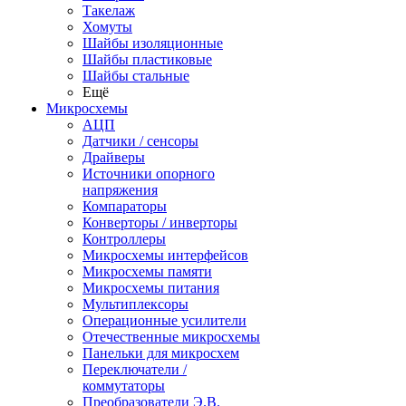
Такелаж
Хомуты
Шайбы изоляционные
Шайбы пластиковые
Шайбы стальные
Ещё
Микросхемы
АЦП
Датчики / сенсоры
Драйверы
Источники опорного
напряжения
Компараторы
Конверторы / инверторы
Контроллеры
Микросхемы интерфейсов
Микросхемы памяти
Микросхемы питания
Мультиплексоры
Операционные усилители
Отечественные микросхемы
Панельки для микросхем
Переключатели /
коммутаторы
Преобразователи Э.В.