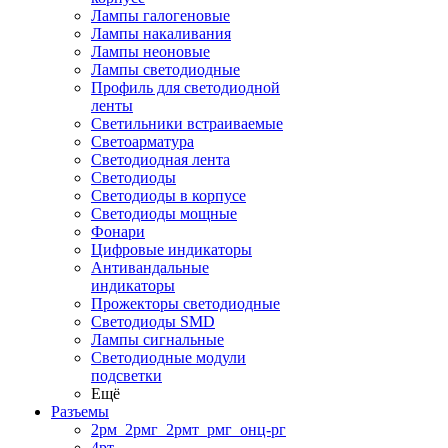
Лампы галогеновые
Лампы накаливания
Лампы неоновые
Лампы светодиодные
Профиль для светодиодной
ленты
Светильники встраиваемые
Светоарматура
Светодиодная лента
Светодиоды
Светодиоды в корпусе
Светодиоды мощные
Фонари
Цифровые индикаторы
Антивандальные
индикаторы
Прожекторы светодиодные
Светодиоды SMD
Лампы сигнальные
Светодиодные модули
подсветки
Ещё
Разъемы
2рм_2рмг_2рмт_рмг_онц-рг
4рт