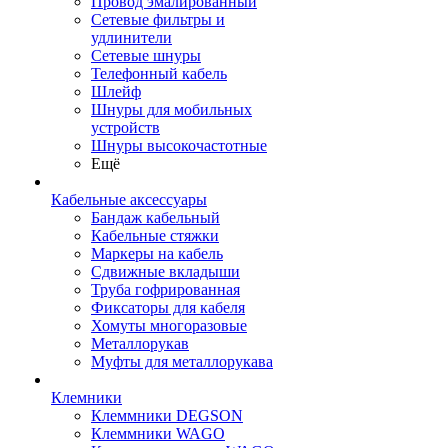
Провод эмалированный
Сетевые фильтры и
удлинители
Сетевые шнуры
Телефонный кабель
Шлейф
Шнуры для мобильных
устройств
Шнуры высокочастотные
Ещё
Кабельные аксессуары
Бандаж кабельный
Кабельные стяжки
Маркеры на кабель
Сдвижные вкладыши
Труба гофрированная
Фиксаторы для кабеля
Хомуты многоразовые
Металлорукав
Муфты для металлорукава
Клемники
Клеммники DEGSON
Клеммники WAGO