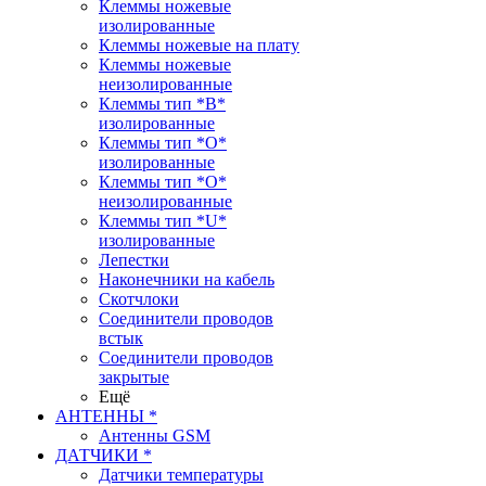
Клеммы ножевые
изолированные
Клеммы ножевые на плату
Клеммы ножевые
неизолированные
Клеммы тип *B*
изолированные
Клеммы тип *O*
изолированные
Клеммы тип *O*
неизолированные
Клеммы тип *U*
изолированные
Лепестки
Наконечники на кабель
Скотчлоки
Соединители проводов
встык
Соединители проводов
закрытые
Ещё
АНТЕННЫ *
Антенны GSM
ДАТЧИКИ *
Датчики температуры