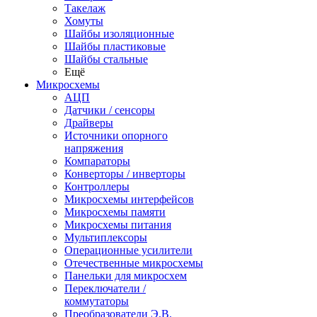
Такелаж
Хомуты
Шайбы изоляционные
Шайбы пластиковые
Шайбы стальные
Ещё
Микросхемы
АЦП
Датчики / сенсоры
Драйверы
Источники опорного
напряжения
Компараторы
Конверторы / инверторы
Контроллеры
Микросхемы интерфейсов
Микросхемы памяти
Микросхемы питания
Мультиплексоры
Операционные усилители
Отечественные микросхемы
Панельки для микросхем
Переключатели /
коммутаторы
Преобразователи Э.В.