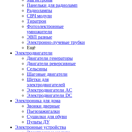
Панельки для радиоламп
Радиолампы
СВЧ модули
Тиратрон
Фотоэлектронные
умножители
ЭВП разные
Электронно-лучевые трубки
Ещё
Электродвигатели
Двигатели генераторы
Двигатели реверсивные
Сельсины
Шаговые двигатели
Щетки для
электродвигателей
Электродвигатели AC
Электродвигатели DC
Электроника для дома
Звонки дверные
Пьезозажигалки
Сушилки для обуви
Пульты ДУ
Электронные устройства