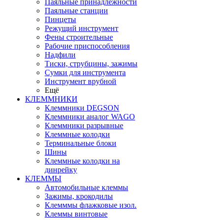
Паяльные принадлежности
Паяльные станции
Пинцеты
Режущий инструмент
Фены строительные
Рабочие приспособления
Надфили
Тиски, струбцины, зажимы
Сумки для инструмента
Инструмент врубной
Ещё
КЛЕММНИКИ
Клеммники DEGSON
Клеммники аналог WAGO
Клеммники разрывные
Клеммные колодки
Терминальные блоки
Шины
Клеммные колодки на
динрейку
КЛЕММЫ
Автомобильные клеммы
Зажимы, крокодилы
Клемммы флажковые изол.
Клеммы винтовые