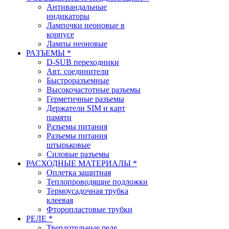
Антивандальные
индикаторы
Лампочки неоновые в
корпусе
Лампы неоновые
РАЗЪЕМЫ *
D-SUB переходники
Авт. соединители
Быстроразъемные
Высокочастотные разъемы
Герметичные разъемы
Держатели SIM и карт
памяти
Разъемы питания
Разъемы питания
штырьковые
Силовые разъемы
РАСХОДНЫЕ МАТЕРИАЛЫ *
Оплетка защитная
Теплопроводящие подложки
Термоусадочная трубка
клеевая
Фторопластовые трубки
РЕЛЕ *
Твердотельные реле