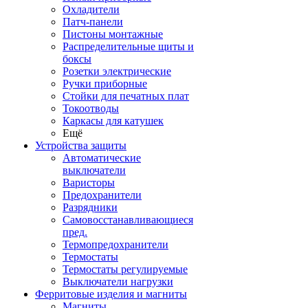
Охладители
Патч-панели
Пистоны монтажные
Распределительные щиты и
боксы
Розетки электрические
Ручки приборные
Стойки для печатных плат
Токоотводы
Каркасы для катушек
Ещё
Устройства защиты
Автоматические
выключатели
Варисторы
Предохранители
Разрядники
Самовосстанавливающиеся
пред.
Термопредохранители
Термостаты
Термостаты регулируемые
Выключатели нагрузки
Ферритовые изделия и магниты
Магниты