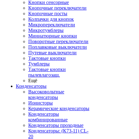
Кнопки сенсорные
Кнопочные переключатели
Кнопочные посты
Колпачки для кнопок
Микропереключатели
Микротумблеры
Миниатюрные кнопки
Поворотные переключатели
Поплавковые выключатели
Путевые выключатели
Тактовые кнопки
Тумблеры
Тактовые кнопки
пылевлагозащ.
Ещё
Конденсаторы
Высоковольтные
конденсаторы
Ионисторы
Керамические конденсаторы
Конденсаторы
комбинированные
Конденсаторы проходные
Конденсаторы: (К73-11) CL-
20