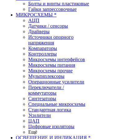
Болты и винты пластиковые
Гайки запрессовочные
МИКРОСХЕМЫ *
АЦП
Датчики / сенсоры
Драйверы
Источники опорного
напряжения
Компараторы
Контроллеры
Микросхемы интерфейсов
Микросхемы питания
Микросхемы прочие
Мультиплексоры
Операционные усилители
Переключатели /
коммутаторы
Синтезаторы
Специальные микросхемы
Стандартная логика
Усилители
ЦАП
Цифровые изоляторы
Ещё
ОСВЕЩЕНИЕ И ИНДИКАЦИЯ *