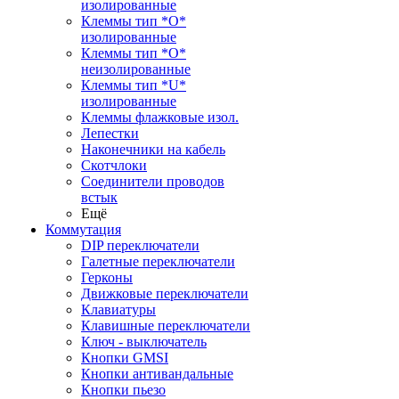
изолированные
Клеммы тип *O*
изолированные
Клеммы тип *O*
неизолированные
Клеммы тип *U*
изолированные
Клеммы флажковые изол.
Лепестки
Наконечники на кабель
Скотчлоки
Соединители проводов
встык
Ещё
Коммутация
DIP переключатели
Галетные переключатели
Герконы
Движковые переключатели
Клавиатуры
Клавишные переключатели
Ключ - выключатель
Кнопки GMSI
Кнопки антивандальные
Кнопки пьезо