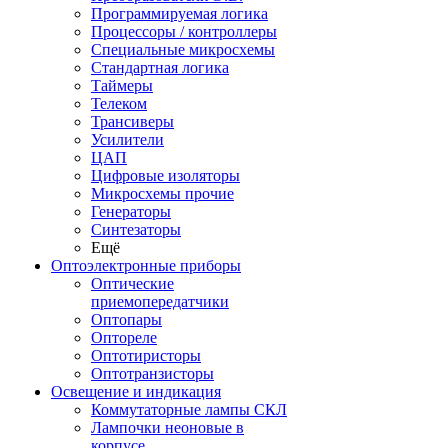
Программируемая логика
Процессоры / контроллеры
Специальные микросхемы
Стандартная логика
Таймеры
Телеком
Трансиверы
Усилители
ЦАП
Цифровые изоляторы
Микросхемы прочие
Генераторы
Синтезаторы
Ещё
Оптоэлектронные приборы
Оптические
приемопередатчики
Оптопары
Оптореле
Оптотиристоры
Оптотранзисторы
Освещение и индикация
Коммутаторные лампы СКЛ
Лампочки неоновые в
корпусе