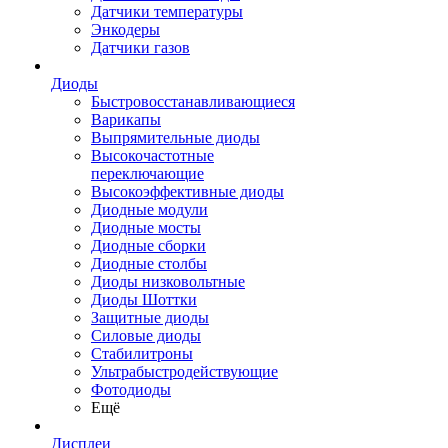
Датчики температуры
Энкодеры
Датчики газов
Диоды
Быстровосстанавливающиеся
Варикапы
Выпрямительные диоды
Высокочастотные
переключающие
Высокоэффективные диоды
Диодные модули
Диодные мосты
Диодные сборки
Диодные столбы
Диоды низковольтные
Диоды Шоттки
Защитные диоды
Силовые диоды
Стабилитроны
Ультрабыстродействующие
Фотодиоды
Ещё
Дисплеи