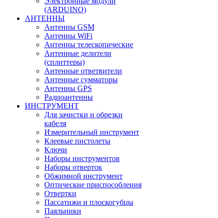
Электронные модули
(ARDUINO)
АНТЕННЫ
Антенны GSM
Антенны WiFi
Антенны телескопические
Антенные делители
(сплиттеры)
Антенные ответвители
Антенные сумматоры
Антенны GPS
Радиоантенны
ИНСТРУМЕНТ
Для зачистки и обрезки
кабеля
Измерительный инструмент
Клеевые пистолеты
Ключи
Наборы инструментов
Наборы отверток
Обжимной инструмент
Оптические приспособления
Отвертки
Пассатижи и плоскогубцы
Паяльники