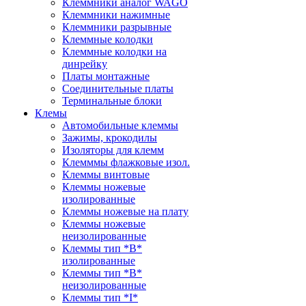
Клеммники аналог WAGO
Клеммники нажимные
Клеммники разрывные
Клеммные колодки
Клеммные колодки на
динрейку
Платы монтажные
Соединительные платы
Терминальные блоки
Клемы
Автомобильные клеммы
Зажимы, крокодилы
Изоляторы для клемм
Клемммы флажковые изол.
Клеммы винтовые
Клеммы ножевые
изолированные
Клеммы ножевые на плату
Клеммы ножевые
неизолированные
Клеммы тип *B*
изолированные
Клеммы тип *B*
неизолированные
Клеммы тип *I*