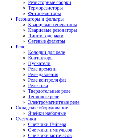
Резисторные сборки
Терморезисторы
Фоторезисторы
Резонаторы и фильтры
Кварцевые генераторы
Кварцевые резонаторы
Линии задержки
Сетевые фильтры
Реле
Колодки для реле
Контакторы
Пускатели
Реле времени
Реле давления
Реле контроля фаз
Реле тока
Твердотельные реле
Тепловые реле
Электромагнитные реле
Складское оборудование
Ячейки наборные
Счетчики
Счетчики Гейгера
Счетчики импульсов
Счетчики моточасов