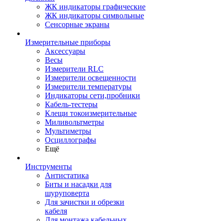
ЖК индикаторы графические
ЖК индикаторы символьные
Сенсорные экраны
Измерительные приборы
Аксессуары
Весы
Измерители RLC
Измерители освещенности
Измерители температуры
Индикаторы сети,пробники
Кабель-тестеры
Клещи токоизмерительные
Миливольтметры
Мультиметры
Осциллографы
Ещё
Инструменты
Антистатика
Биты и насадки для
шуруповерта
Для зачистки и обрезки
кабеля
Для монтажа кабельных