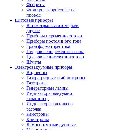
Ферриты
Фильтры ферритовые на
провод
Щитовые приборы
Ваттметры/частотомеры/и
другое
Приборы переменного тока
Приборы постоянного тока
Трансформаторы тока
Цифровые переменного тока
Цифровые постоянного тока
Шунты
Электровакуумные приборы
Видиконы
Газоразрядные стабилитроны
Газотроны
Генераторные лампы
Индикаторы вакуумно-
люминисц.
Индикаторы тлеющего
разряда
Кенотроны
Клистроны
Лампы ртутные дуговые
Магнетроны