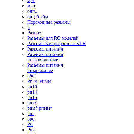
мр1
мрн
онп...
онц-бс-бм
Переходные разъемы
р
Разное
Разъемы для RC моделей
Разъемы микрофонные XLR
Разъемы питания
Разъемы питания
низковольтные
Разъемы питания
штырьковые
рбн
Рг1н_Рш2н
рп10
рп14
рп15
рпкм
рпм* рпмм*
рпс
ррс
РС
Рша