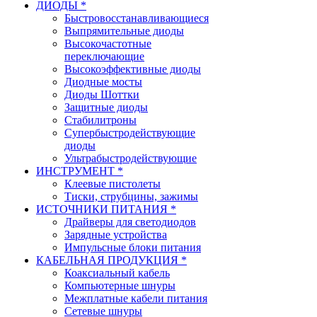
ДИОДЫ *
Быстровосстанавливающиеся
Выпрямительные диоды
Высокочастотные
переключающие
Высокоэффективные диоды
Диодные мосты
Диоды Шоттки
Защитные диоды
Стабилитроны
Супербыстродействующие
диоды
Ультрабыстродействующие
ИНСТРУМЕНТ *
Клеевые пистолеты
Тиски, струбцины, зажимы
ИСТОЧНИКИ ПИТАНИЯ *
Драйверы для светодиодов
Зарядные устройства
Импульсные блоки питания
КАБЕЛЬНАЯ ПРОДУКЦИЯ *
Коаксиальный кабель
Компьютерные шнуры
Межплатные кабели питания
Сетевые шнуры