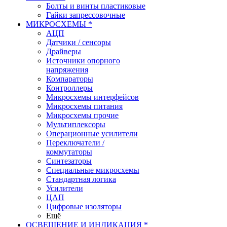
Болты и винты пластиковые
Гайки запрессовочные
МИКРОСХЕМЫ *
АЦП
Датчики / сенсоры
Драйверы
Источники опорного
напряжения
Компараторы
Контроллеры
Микросхемы интерфейсов
Микросхемы питания
Микросхемы прочие
Мультиплексоры
Операционные усилители
Переключатели /
коммутаторы
Синтезаторы
Специальные микросхемы
Стандартная логика
Усилители
ЦАП
Цифровые изоляторы
Ещё
ОСВЕЩЕНИЕ И ИНДИКАЦИЯ *