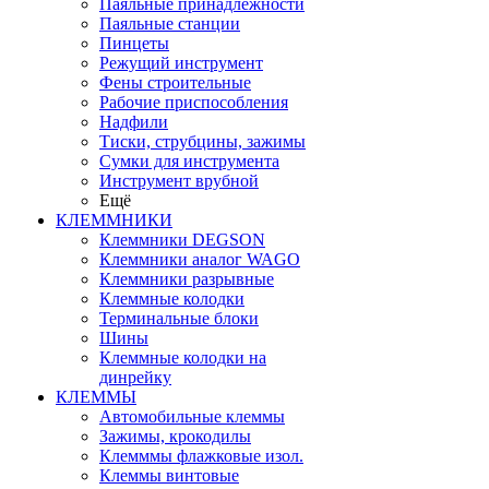
Паяльные принадлежности
Паяльные станции
Пинцеты
Режущий инструмент
Фены строительные
Рабочие приспособления
Надфили
Тиски, струбцины, зажимы
Сумки для инструмента
Инструмент врубной
Ещё
КЛЕММНИКИ
Клеммники DEGSON
Клеммники аналог WAGO
Клеммники разрывные
Клеммные колодки
Терминальные блоки
Шины
Клеммные колодки на
динрейку
КЛЕММЫ
Автомобильные клеммы
Зажимы, крокодилы
Клемммы флажковые изол.
Клеммы винтовые