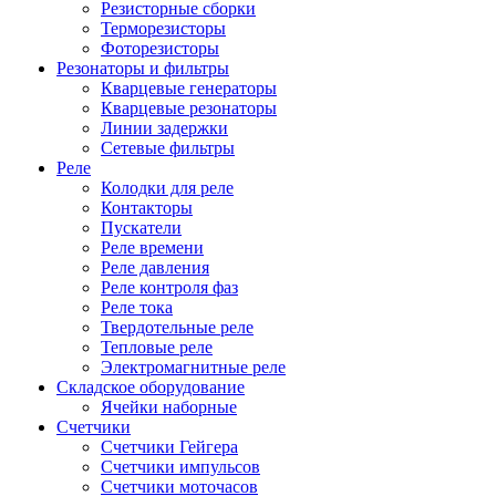
Резисторные сборки
Терморезисторы
Фоторезисторы
Резонаторы и фильтры
Кварцевые генераторы
Кварцевые резонаторы
Линии задержки
Сетевые фильтры
Реле
Колодки для реле
Контакторы
Пускатели
Реле времени
Реле давления
Реле контроля фаз
Реле тока
Твердотельные реле
Тепловые реле
Электромагнитные реле
Складское оборудование
Ячейки наборные
Счетчики
Счетчики Гейгера
Счетчики импульсов
Счетчики моточасов