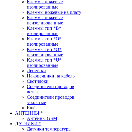
Клеммы ножевые
изолированные
Клеммы ножевые на плату
Клеммы ножевые
неизолированные
Клеммы тип *B*
изолированные
Клеммы тип *O*
изолированные
Клеммы тип *O*
неизолированные
Клеммы тип *U*
изолированные
Лепестки
Наконечники на кабель
Скотчлоки
Соединители проводов
встык
Соединители проводов
закрытые
Ещё
АНТЕННЫ *
Антенны GSM
ДАТЧИКИ *
Датчики температуры