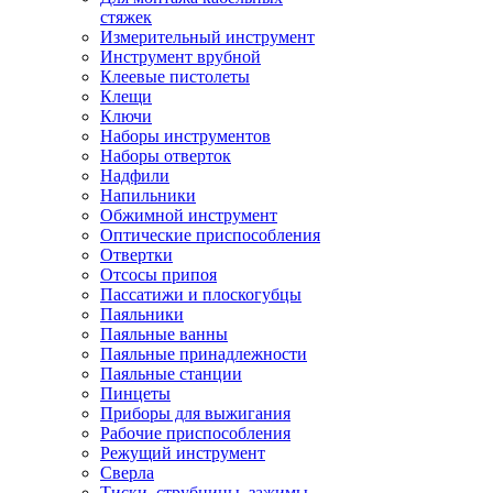
стяжек
Измерительный инструмент
Инструмент врубной
Клеевые пистолеты
Клещи
Ключи
Наборы инструментов
Наборы отверток
Надфили
Напильники
Обжимной инструмент
Оптические приспособления
Отвертки
Отсосы припоя
Пассатижи и плоскогубцы
Паяльники
Паяльные ванны
Паяльные принадлежности
Паяльные станции
Пинцеты
Приборы для выжигания
Рабочие приспособления
Режущий инструмент
Сверла
Тиски, струбцины, зажимы