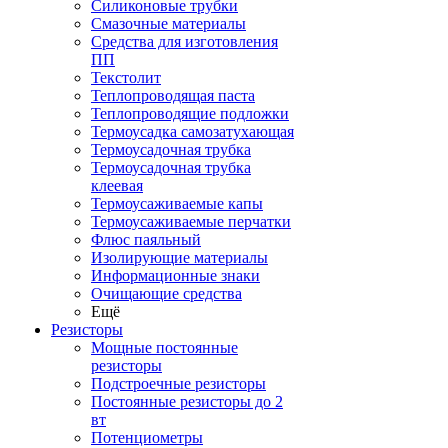
Силиконовые трубки
Смазочные материалы
Средства для изготовления
ПП
Текстолит
Теплопроводящая паста
Теплопроводящие подложки
Термоусадка самозатухающая
Термоусадочная трубка
Термоусадочная трубка
клеевая
Термоусаживаемые капы
Термоусаживаемые перчатки
Флюс паяльный
Изолирующие материалы
Информационные знаки
Очищающие средства
Ещё
Резисторы
Мощные постоянные
резисторы
Подстроечные резисторы
Постоянные резисторы до 2
вт
Потенциометры