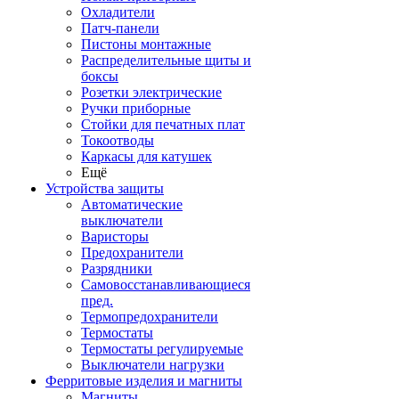
Охладители
Патч-панели
Пистоны монтажные
Распределительные щиты и
боксы
Розетки электрические
Ручки приборные
Стойки для печатных плат
Токоотводы
Каркасы для катушек
Ещё
Устройства защиты
Автоматические
выключатели
Варисторы
Предохранители
Разрядники
Самовосстанавливающиеся
пред.
Термопредохранители
Термостаты
Термостаты регулируемые
Выключатели нагрузки
Ферритовые изделия и магниты
Магниты