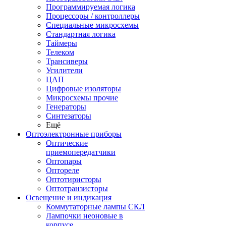
Программируемая логика
Процессоры / контроллеры
Специальные микросхемы
Стандартная логика
Таймеры
Телеком
Трансиверы
Усилители
ЦАП
Цифровые изоляторы
Микросхемы прочие
Генераторы
Синтезаторы
Ещё
Оптоэлектронные приборы
Оптические
приемопередатчики
Оптопары
Оптореле
Оптотиристоры
Оптотранзисторы
Освещение и индикация
Коммутаторные лампы СКЛ
Лампочки неоновые в
корпусе