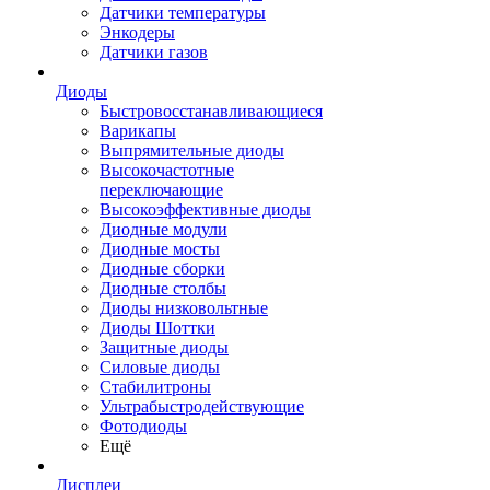
Датчики температуры
Энкодеры
Датчики газов
Диоды
Быстровосстанавливающиеся
Варикапы
Выпрямительные диоды
Высокочастотные
переключающие
Высокоэффективные диоды
Диодные модули
Диодные мосты
Диодные сборки
Диодные столбы
Диоды низковольтные
Диоды Шоттки
Защитные диоды
Силовые диоды
Стабилитроны
Ультрабыстродействующие
Фотодиоды
Ещё
Дисплеи