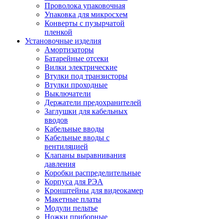
Проволока упаковочная
Упаковка для микросхем
Конверты с пузырчатой
пленкой
Установочные изделия
Амортизаторы
Батарейные отсеки
Вилки электрические
Втулки под транзисторы
Втулки проходные
Выключатели
Держатели предохранителей
Заглушки для кабельных
вводов
Кабельные вводы
Кабельные вводы с
вентиляцией
Клапаны выравнивания
давления
Коробки распределительные
Корпуса для РЭА
Кронштейны для видеокамер
Макетные платы
Модули пельтье
Ножки приборные