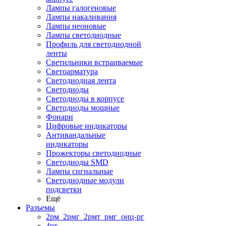
Лампы галогеновые
Лампы накаливания
Лампы неоновые
Лампы светодиодные
Профиль для светодиодной
ленты
Светильники встраиваемые
Светоарматура
Светодиодная лента
Светодиоды
Светодиоды в корпусе
Светодиоды мощные
Фонари
Цифровые индикаторы
Антивандальные
индикаторы
Прожекторы светодиодные
Светодиоды SMD
Лампы сигнальные
Светодиодные модули
подсветки
Ещё
Разъемы
2рм_2рмг_2рмт_рмг_онц-рг
4рт