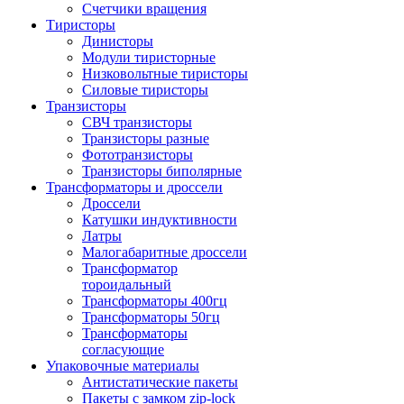
Счетчики вращения
Тиристоры
Динисторы
Модули тиристорные
Низковольтные тиристоры
Силовые тиристоры
Транзисторы
СВЧ транзисторы
Транзисторы разные
Фототранзисторы
Транзисторы биполярные
Трансформаторы и дроссели
Дроссели
Катушки индуктивности
Латры
Малогабаритные дроссели
Трансформатор
тороидальный
Трансформаторы 400гц
Трансформаторы 50гц
Трансформаторы
согласующие
Упаковочные материалы
Антистатические пакеты
Пакеты с замком zip-lock