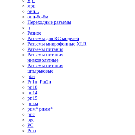
мр1
мрн
онп...
онц-бс-бм
Переходные разъемы
р
Разное
Разъемы для RC моделей
Разъемы микрофонные XLR
Разъемы питания
Разъемы питания
низковольтные
Разъемы питания
штырьковые
рбн
Рг1н_Рш2н
рп10
рп14
рп15
рпкм
рпм* рпмм*
рпс
ррс
РС
Рша