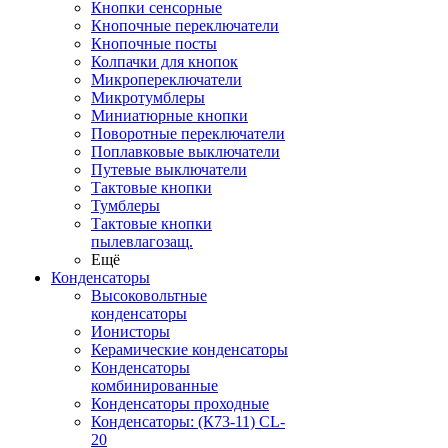
Кнопки сенсорные
Кнопочные переключатели
Кнопочные посты
Колпачки для кнопок
Микропереключатели
Микротумблеры
Миниатюрные кнопки
Поворотные переключатели
Поплавковые выключатели
Путевые выключатели
Тактовые кнопки
Тумблеры
Тактовые кнопки
пылевлагозащ.
Ещё
Конденсаторы
Высоковольтные
конденсаторы
Ионисторы
Керамические конденсаторы
Конденсаторы
комбинированные
Конденсаторы проходные
Конденсаторы: (К73-11) CL-
20