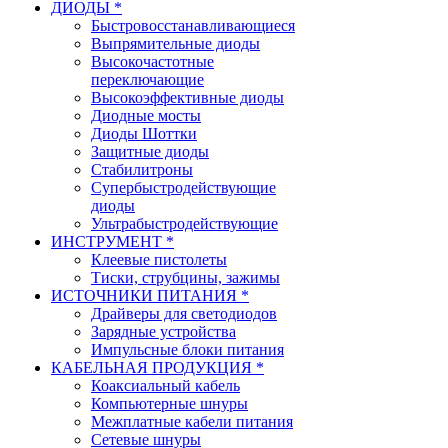
ДИОДЫ *
Быстровосстанавливающиеся
Выпрямительные диоды
Высокочастотные
переключающие
Высокоэффективные диоды
Диодные мосты
Диоды Шоттки
Защитные диоды
Стабилитроны
Супербыстродействующие
диоды
Ультрабыстродействующие
ИНСТРУМЕНТ *
Клеевые пистолеты
Тиски, струбцины, зажимы
ИСТОЧНИКИ ПИТАНИЯ *
Драйверы для светодиодов
Зарядные устройства
Импульсные блоки питания
КАБЕЛЬНАЯ ПРОДУКЦИЯ *
Коаксиальный кабель
Компьютерные шнуры
Межплатные кабели питания
Сетевые шнуры