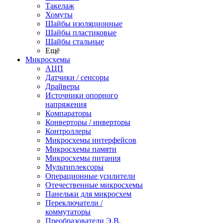
Такелаж
Хомуты
Шайбы изоляционные
Шайбы пластиковые
Шайбы стальные
Ещё
Микросхемы
АЦП
Датчики / сенсоры
Драйверы
Источники опорного
напряжения
Компараторы
Конверторы / инверторы
Контроллеры
Микросхемы интерфейсов
Микросхемы памяти
Микросхемы питания
Мультиплексоры
Операционные усилители
Отечественные микросхемы
Панельки для микросхем
Переключатели /
коммутаторы
Преобразователи Э.В.