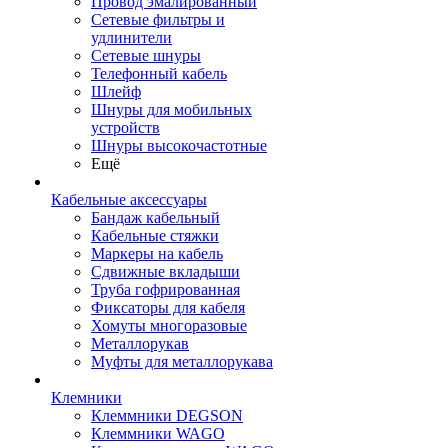
Провод эмалированный
Сетевые фильтры и
удлинители
Сетевые шнуры
Телефонный кабель
Шлейф
Шнуры для мобильных
устройств
Шнуры высокочастотные
Ещё
Кабельные аксессуары
Бандаж кабельный
Кабельные стяжки
Маркеры на кабель
Сдвижные вкладыши
Труба гофрированная
Фиксаторы для кабеля
Хомуты многоразовые
Металлорукав
Муфты для металлорукава
Клемники
Клеммники DEGSON
Клеммники WAGO