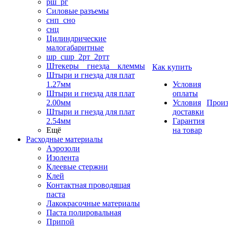
рш_рг
Силовые разъемы
снп_сно
снц
Цилиндрические
малогабаритные
шр_сшр_2рт_2ртт
Штекеры _ гнезда _ клеммы
Как купить
Штыри и гнезда для плат
1.27мм
Условия
Штыри и гнезда для плат
оплаты
2.00мм
Условия
Произ
Штыри и гнезда для плат
доставки
2.54мм
Гарантия
Ещё
на товар
Расходные материалы
Аэрозоли
Изолента
Клеевые стержни
Клей
Контактная проводящая
паста
Лакокрасочные материалы
Паста полировальная
Припой