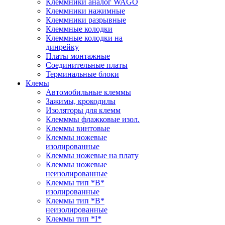
Клеммники аналог WAGO
Клеммники нажимные
Клеммники разрывные
Клеммные колодки
Клеммные колодки на
динрейку
Платы монтажные
Соединительные платы
Терминальные блоки
Клемы
Автомобильные клеммы
Зажимы, крокодилы
Изоляторы для клемм
Клемммы флажковые изол.
Клеммы винтовые
Клеммы ножевые
изолированные
Клеммы ножевые на плату
Клеммы ножевые
неизолированные
Клеммы тип *B*
изолированные
Клеммы тип *B*
неизолированные
Клеммы тип *I*