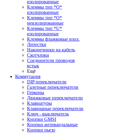
изолированные
Клеммы тип *O*
изолированные
Клеммы тип *O*
неизолированные
Клеммы тип *U*
изолированные
Клеммы флажковые изол.
Лепестки
Наконечники на кабель
Скотчлоки
Соединители проводов
встык
Ещё
Коммутация
DIP переключатели
Галетные переключатели
Герконы
Движковые переключатели
Клавиатуры
Клавишные переключатели
Ключ - выключатель
Кнопки GMSI
Кнопки антивандальные
Кнопки пьезо