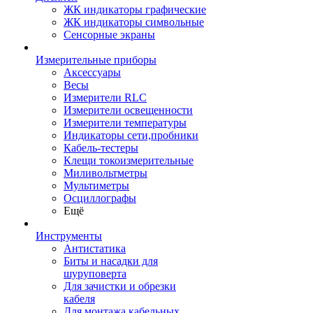
ЖК индикаторы графические
ЖК индикаторы символьные
Сенсорные экраны
Измерительные приборы
Аксессуары
Весы
Измерители RLC
Измерители освещенности
Измерители температуры
Индикаторы сети,пробники
Кабель-тестеры
Клещи токоизмерительные
Миливольтметры
Мультиметры
Осциллографы
Ещё
Инструменты
Антистатика
Биты и насадки для
шуруповерта
Для зачистки и обрезки
кабеля
Для монтажа кабельных