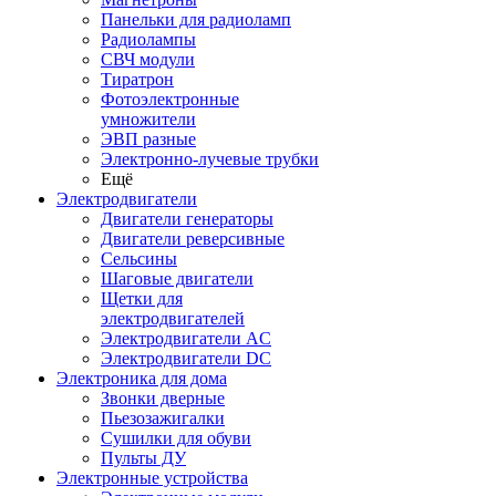
Панельки для радиоламп
Радиолампы
СВЧ модули
Тиратрон
Фотоэлектронные
умножители
ЭВП разные
Электронно-лучевые трубки
Ещё
Электродвигатели
Двигатели генераторы
Двигатели реверсивные
Сельсины
Шаговые двигатели
Щетки для
электродвигателей
Электродвигатели AC
Электродвигатели DC
Электроника для дома
Звонки дверные
Пьезозажигалки
Сушилки для обуви
Пульты ДУ
Электронные устройства