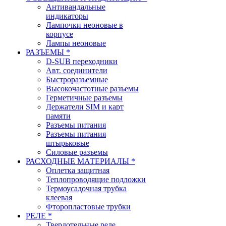
Антивандальные
индикаторы
Лампочки неоновые в
корпусе
Лампы неоновые
РАЗЪЕМЫ *
D-SUB переходники
Авт. соединители
Быстроразъемные
Высокочастотные разъемы
Герметичные разъемы
Держатели SIM и карт
памяти
Разъемы питания
Разъемы питания
штырьковые
Силовые разъемы
РАСХОДНЫЕ МАТЕРИАЛЫ *
Оплетка защитная
Теплопроводящие подложки
Термоусадочная трубка
клеевая
Фторопластовые трубки
РЕЛЕ *
Твердотельные реле