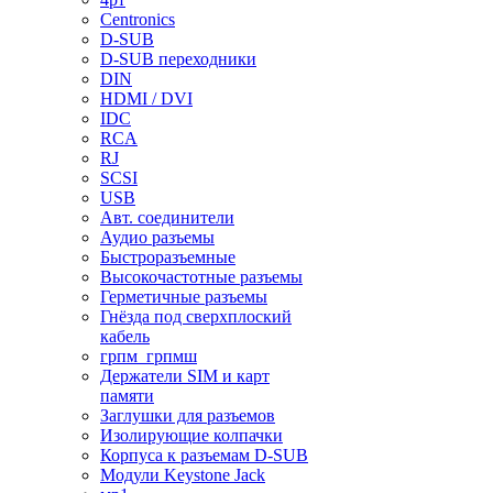
Centronics
D-SUB
D-SUB переходники
DIN
HDMI / DVI
IDC
RCA
RJ
SCSI
USB
Авт. соединители
Аудио разъемы
Быстроразъемные
Высокочастотные разъемы
Герметичные разъемы
Гнёзда под сверхплоский
кабель
грпм_грпмш
Держатели SIM и карт
памяти
Заглушки для разъемов
Изолирующие колпачки
Корпуса к разъемам D-SUB
Модули Keystone Jack