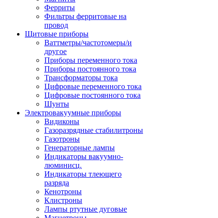
Ферриты
Фильтры ферритовые на
провод
Щитовые приборы
Ваттметры/частотомеры/и
другое
Приборы переменного тока
Приборы постоянного тока
Трансформаторы тока
Цифровые переменного тока
Цифровые постоянного тока
Шунты
Электровакуумные приборы
Видиконы
Газоразрядные стабилитроны
Газотроны
Генераторные лампы
Индикаторы вакуумно-
люминисц.
Индикаторы тлеющего
разряда
Кенотроны
Клистроны
Лампы ртутные дуговые
Магнетроны