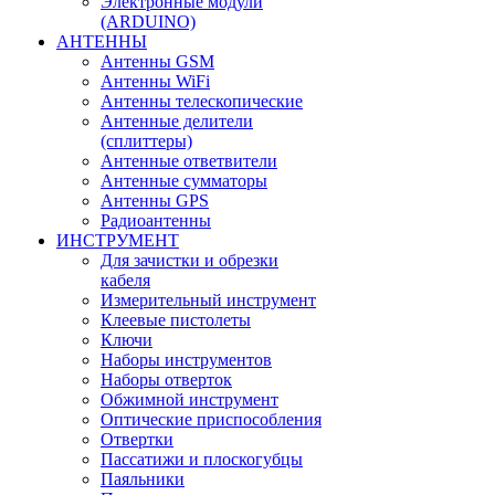
Электронные модули
(ARDUINO)
АНТЕННЫ
Антенны GSM
Антенны WiFi
Антенны телескопические
Антенные делители
(сплиттеры)
Антенные ответвители
Антенные сумматоры
Антенны GPS
Радиоантенны
ИНСТРУМЕНТ
Для зачистки и обрезки
кабеля
Измерительный инструмент
Клеевые пистолеты
Ключи
Наборы инструментов
Наборы отверток
Обжимной инструмент
Оптические приспособления
Отвертки
Пассатижи и плоскогубцы
Паяльники