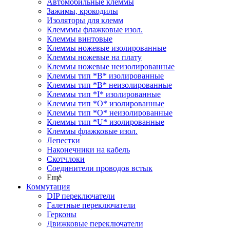
Автомобильные клеммы
Зажимы, крокодилы
Изоляторы для клемм
Клемммы флажковые изол.
Клеммы винтовые
Клеммы ножевые изолированные
Клеммы ножевые на плату
Клеммы ножевые неизолированные
Клеммы тип *B* изолированные
Клеммы тип *B* неизолированные
Клеммы тип *I* изолированные
Клеммы тип *O* изолированные
Клеммы тип *O* неизолированные
Клеммы тип *U* изолированные
Клеммы флажковые изол.
Лепестки
Наконечники на кабель
Скотчлоки
Соединители проводов встык
Ещё
Коммутация
DIP переключатели
Галетные переключатели
Герконы
Движковые переключатели