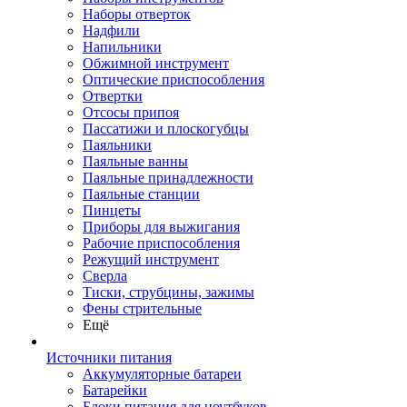
Наборы отверток
Надфили
Напильники
Обжимной инструмент
Оптические приспособления
Отвертки
Отсосы припоя
Пассатижи и плоскогубцы
Паяльники
Паяльные ванны
Паяльные принадлежности
Паяльные станции
Пинцеты
Приборы для выжигания
Рабочие приспособления
Режущий инструмент
Сверла
Тиски, струбцины, зажимы
Фены стрительные
Ещё
Источники питания
Аккумуляторные батареи
Батарейки
Блоки питания для ноутбуков