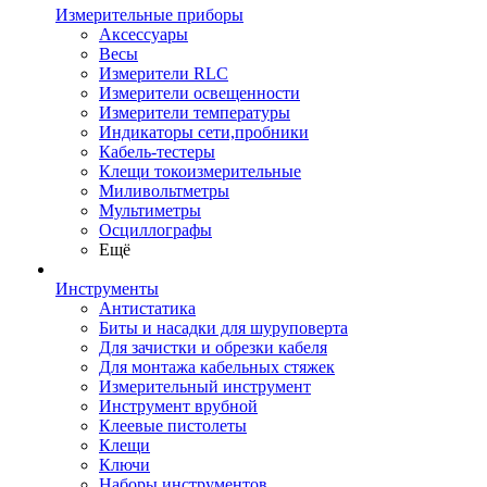
Измерительные приборы
Аксессуары
Весы
Измерители RLC
Измерители освещенности
Измерители температуры
Индикаторы сети,пробники
Кабель-тестеры
Клещи токоизмерительные
Миливольтметры
Мультиметры
Осциллографы
Ещё
Инструменты
Антистатика
Биты и насадки для шуруповерта
Для зачистки и обрезки кабеля
Для монтажа кабельных стяжек
Измерительный инструмент
Инструмент врубной
Клеевые пистолеты
Клещи
Ключи
Наборы инструментов