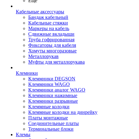
Ещё
Кабельные аксессуары
Бандаж кабельный
Кабельные стяжки
Маркеры на кабель
Сдвижные вкладыши
Труба гофрированная
Фиксаторы для кабеля
Хомуты многоразовые
Металлорукав
Муфты для металлорукава
Клемники
Клеммники DEGSON
Клеммники WAGO
Клеммники аналог WAGO
Клеммники нажимные
Клеммники разрывные
Клеммные колодки
Клеммные колодки на динрейку
Платы монтажные
Соединительные платы
Терминальные блоки
Клемы