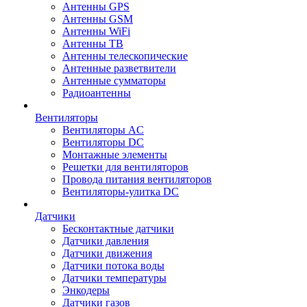
Антенны GPS
Антенны GSM
Антенны WiFi
Антенны ТВ
Антенны телескопические
Антенные разветвители
Антенные сумматоры
Радиоантенны
Вентиляторы
Вентиляторы AC
Вентиляторы DC
Монтажные элементы
Решетки для вентиляторов
Провода питания вентиляторов
Вентиляторы-улитка DC
Датчики
Бесконтактные датчики
Датчики давления
Датчики движения
Датчики потока воды
Датчики температуры
Энкодеры
Датчики газов