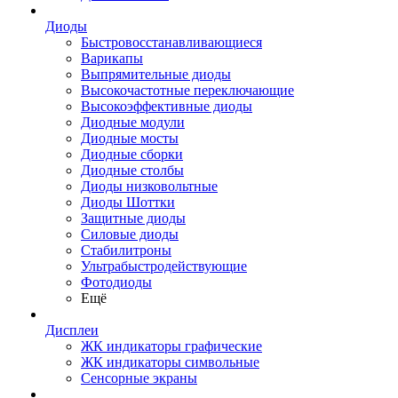
Диоды
Быстровосстанавливающиеся
Варикапы
Выпрямительные диоды
Высокочастотные переключающие
Высокоэффективные диоды
Диодные модули
Диодные мосты
Диодные сборки
Диодные столбы
Диоды низковольтные
Диоды Шоттки
Защитные диоды
Силовые диоды
Стабилитроны
Ультрабыстродействующие
Фотодиоды
Ещё
Дисплеи
ЖК индикаторы графические
ЖК индикаторы символьные
Сенсорные экраны