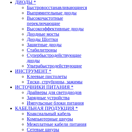
ДИОДЫ *
Быстровосстанавливающиеся
Выпрямительные диоды
Высокочастотные
переключающие
Высокоэффективные диоды
Диодные мосты
Диоды Шоттки
Защитные диоды
Стабилитроны
Супербыстродействующие
диоды
Ультрабыстродействующие
ИНСТРУМЕНТ *
Клеевые пистолеты
Тиски, струбцины, зажимы
ИСТОЧНИКИ ПИТАНИЯ *
Драйверы для светодиодов
Зарядные устройства
Импульсные блоки питания
КАБЕЛЬНАЯ ПРОДУКЦИЯ *
Коаксиальный кабель
Компьютерные шнуры
Межплатные кабели питания
Сетевые шнуры