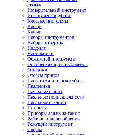
стяжек
Измерительный инструмент
Инструмент врубной
Клеевые пистолеты
Клещи
Ключи
Наборы инструментов
Наборы отверток
Надфили
Напильники
Обжимной инструмент
Оптические приспособления
Отвертки
Отсосы припоя
Пассатижи и плоскогубцы
Паяльники
Паяльные ванны
Паяльные принадлежности
Паяльные станции
Пинцеты
Приборы для выжигания
Рабочие приспособления
Режущий инструмент
Сверла
Тиски, струбцины, зажимы