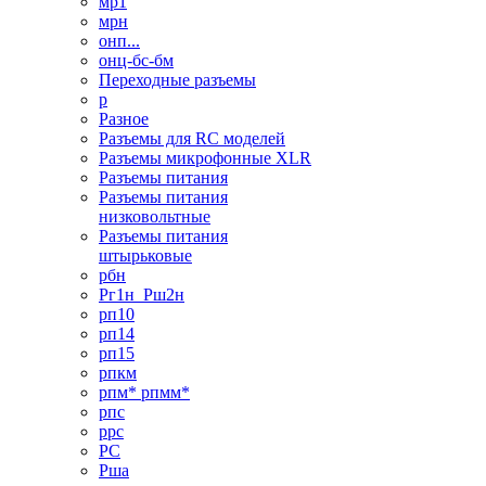
мр1
мрн
онп...
онц-бс-бм
Переходные разъемы
р
Разное
Разъемы для RC моделей
Разъемы микрофонные XLR
Разъемы питания
Разъемы питания
низковольтные
Разъемы питания
штырьковые
рбн
Рг1н_Рш2н
рп10
рп14
рп15
рпкм
рпм* рпмм*
рпс
ррс
РС
Рша