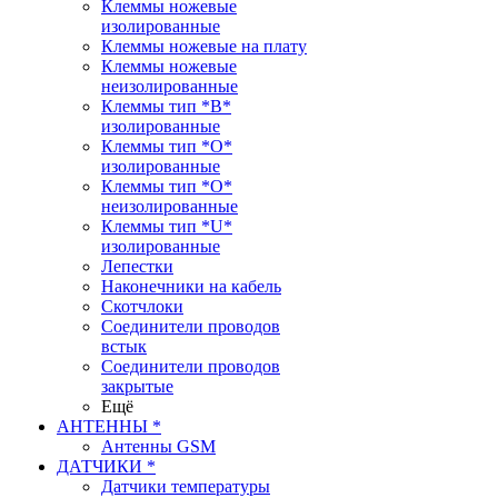
Клеммы ножевые
изолированные
Клеммы ножевые на плату
Клеммы ножевые
неизолированные
Клеммы тип *B*
изолированные
Клеммы тип *O*
изолированные
Клеммы тип *O*
неизолированные
Клеммы тип *U*
изолированные
Лепестки
Наконечники на кабель
Скотчлоки
Соединители проводов
встык
Соединители проводов
закрытые
Ещё
АНТЕННЫ *
Антенны GSM
ДАТЧИКИ *
Датчики температуры