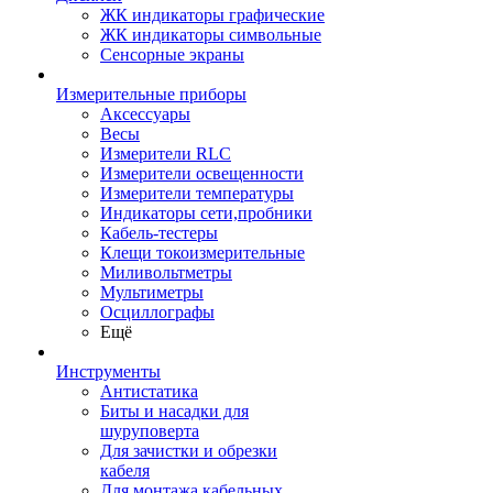
ЖК индикаторы графические
ЖК индикаторы символьные
Сенсорные экраны
Измерительные приборы
Аксессуары
Весы
Измерители RLC
Измерители освещенности
Измерители температуры
Индикаторы сети,пробники
Кабель-тестеры
Клещи токоизмерительные
Миливольтметры
Мультиметры
Осциллографы
Ещё
Инструменты
Антистатика
Биты и насадки для
шуруповерта
Для зачистки и обрезки
кабеля
Для монтажа кабельных