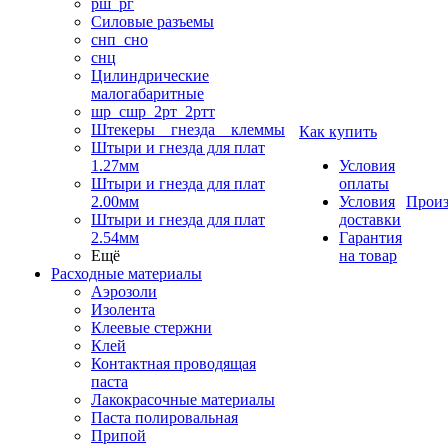
рш_рг
Силовые разъемы
снп_сно
снц
Цилиндрические
малогабаритные
шр_сшр_2рт_2ртт
Штекеры _ гнезда _ клеммы
Как купить
Штыри и гнезда для плат
1.27мм
Условия
Штыри и гнезда для плат
оплаты
2.00мм
Условия
Произ
Штыри и гнезда для плат
доставки
2.54мм
Гарантия
Ещё
на товар
Расходные материалы
Аэрозоли
Изолента
Клеевые стержни
Клей
Контактная проводящая
паста
Лакокрасочные материалы
Паста полировальная
Припой