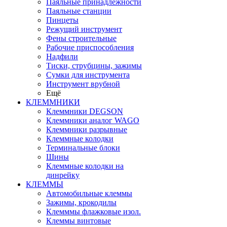
Паяльные принадлежности
Паяльные станции
Пинцеты
Режущий инструмент
Фены строительные
Рабочие приспособления
Надфили
Тиски, струбцины, зажимы
Сумки для инструмента
Инструмент врубной
Ещё
КЛЕММНИКИ
Клеммники DEGSON
Клеммники аналог WAGO
Клеммники разрывные
Клеммные колодки
Терминальные блоки
Шины
Клеммные колодки на
динрейку
КЛЕММЫ
Автомобильные клеммы
Зажимы, крокодилы
Клемммы флажковые изол.
Клеммы винтовые