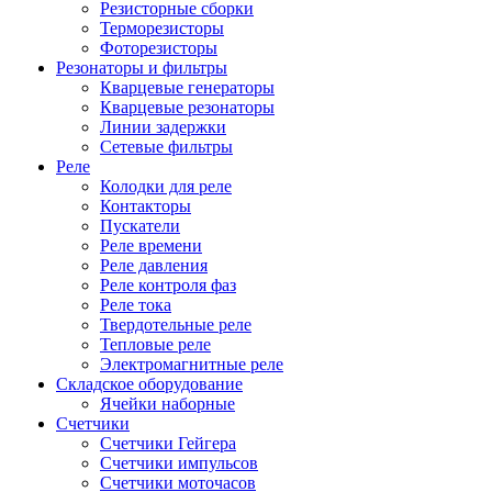
Резисторные сборки
Терморезисторы
Фоторезисторы
Резонаторы и фильтры
Кварцевые генераторы
Кварцевые резонаторы
Линии задержки
Сетевые фильтры
Реле
Колодки для реле
Контакторы
Пускатели
Реле времени
Реле давления
Реле контроля фаз
Реле тока
Твердотельные реле
Тепловые реле
Электромагнитные реле
Складское оборудование
Ячейки наборные
Счетчики
Счетчики Гейгера
Счетчики импульсов
Счетчики моточасов