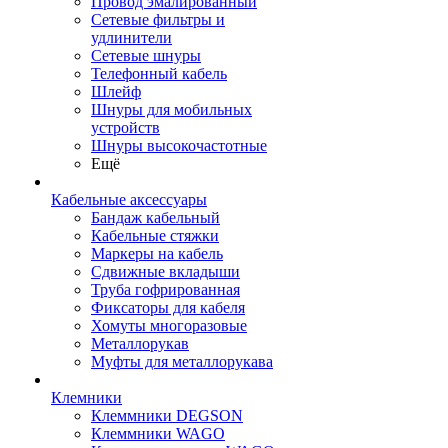
Провод эмалированный
Сетевые фильтры и
удлинители
Сетевые шнуры
Телефонный кабель
Шлейф
Шнуры для мобильных
устройств
Шнуры высокочастотные
Ещё
Кабельные аксессуары
Бандаж кабельный
Кабельные стяжки
Маркеры на кабель
Сдвижные вкладыши
Труба гофрированная
Фиксаторы для кабеля
Хомуты многоразовые
Металлорукав
Муфты для металлорукава
Клемники
Клеммники DEGSON
Клеммники WAGO