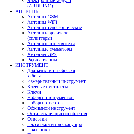
Электронные модули
(ARDUINO)
АНТЕННЫ
Антенны GSM
Антенны WiFi
Антенны телескопические
Антенные делители
(сплиттеры)
Антенные ответвители
Антенные сумматоры
Антенны GPS
Радиоантенны
ИНСТРУМЕНТ
Для зачистки и обрезки
кабеля
Измерительный инструмент
Клеевые пистолеты
Ключи
Наборы инструментов
Наборы отверток
Обжимной инструмент
Оптические приспособления
Отвертки
Пассатижи и плоскогубцы
Паяльники