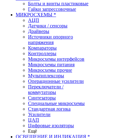
Болты и винты пластиковые
Гайки запрессовочные
МИКРОСХЕМЫ *
АЦП
Датчики / сенсоры
Драйверы
Источники опорного
напряжения
Компараторы
Контроллеры
Микросхемы интерфейсов
Микросхемы питания
Микросхемы прочие
Мультиплексоры
Операционные усилители
Переключатели /
коммутаторы
Синтезаторы
Специальные микросхемы
Стандартная логика
Усилители
ЦАП
Цифровые изоляторы
Ещё
ОСВЕЩЕНИЕ И ИНДИКАЦИЯ *