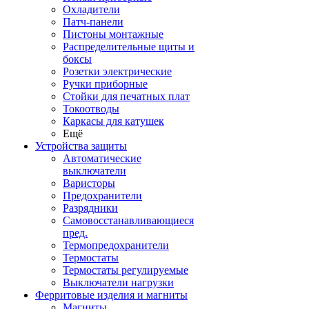
Охладители
Патч-панели
Пистоны монтажные
Распределительные щиты и
боксы
Розетки электрические
Ручки приборные
Стойки для печатных плат
Токоотводы
Каркасы для катушек
Ещё
Устройства защиты
Автоматические
выключатели
Варисторы
Предохранители
Разрядники
Самовосстанавливающиеся
пред.
Термопредохранители
Термостаты
Термостаты регулируемые
Выключатели нагрузки
Ферритовые изделия и магниты
Магниты