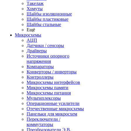
Такелаж
Хомуты
Шайбы изоляционные
Шайбы пластиковые
Шайбы стальные
Ещё
Микросхемы
АЦП
Датчики / сенсоры
Драйверы
Источники опорного
напряжения
Компараторы
Конверторы / инверторы
Контроллеры
Микросхемы интерфейсов
Микросхемы памяти
Микросхемы питания
Мультиплексоры
Операционные усилители
Отечественные микросхемы
Панельки для микросхем
Переключатели /
коммутаторы
Преобразователи Э.В.