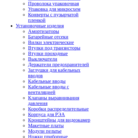
Проволока упаковочная
Упаковка для микросхем
Конверты с пузырчатой
пленкой
Установочные изделия
Амортизаторы
Батарейные отсеки
Вилки электрические
Втулки под транзисторы
Втулки проходные
Выключатели
Держатели предохранителей
Заглушки для кабельных
вводов
Кабельные вводы
Кабельные вводы с
вентиляцией
Клапаны выравнивания
давления
Коробки распределительные
Корпуса для РЭА
Кронштейны для видеокамер
Макетные платы
Модули пельтье
Ножки приборные