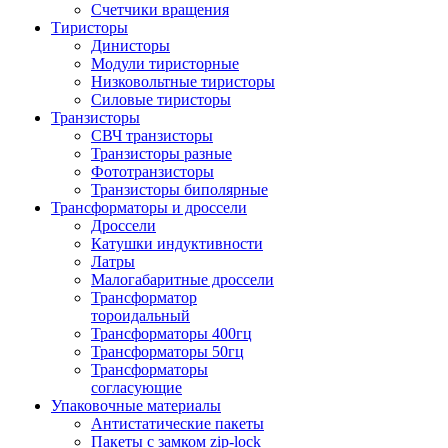
Счетчики вращения
Тиристоры
Динисторы
Модули тиристорные
Низковольтные тиристоры
Силовые тиристоры
Транзисторы
СВЧ транзисторы
Транзисторы разные
Фототранзисторы
Транзисторы биполярные
Трансформаторы и дроссели
Дроссели
Катушки индуктивности
Латры
Малогабаритные дроссели
Трансформатор
тороидальный
Трансформаторы 400гц
Трансформаторы 50гц
Трансформаторы
согласующие
Упаковочные материалы
Антистатические пакеты
Пакеты с замком zip-lock