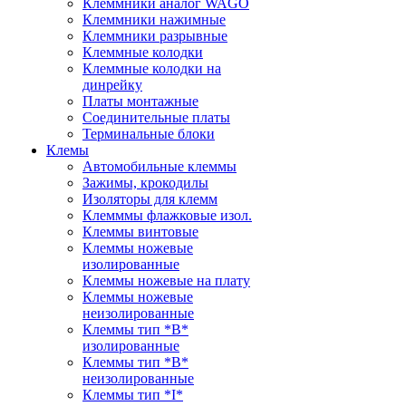
Клеммники аналог WAGO
Клеммники нажимные
Клеммники разрывные
Клеммные колодки
Клеммные колодки на
динрейку
Платы монтажные
Соединительные платы
Терминальные блоки
Клемы
Автомобильные клеммы
Зажимы, крокодилы
Изоляторы для клемм
Клемммы флажковые изол.
Клеммы винтовые
Клеммы ножевые
изолированные
Клеммы ножевые на плату
Клеммы ножевые
неизолированные
Клеммы тип *B*
изолированные
Клеммы тип *B*
неизолированные
Клеммы тип *I*