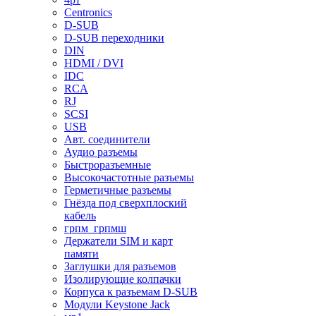
Centronics
D-SUB
D-SUB переходники
DIN
HDMI / DVI
IDC
RCA
RJ
SCSI
USB
Авт. соединители
Аудио разъемы
Быстроразъемные
Высокочастотные разъемы
Герметичные разъемы
Гнёзда под сверхплоский
кабель
грпм_грпмш
Держатели SIM и карт
памяти
Заглушки для разъемов
Изолирующие колпачки
Корпуса к разъемам D-SUB
Модули Keystone Jack