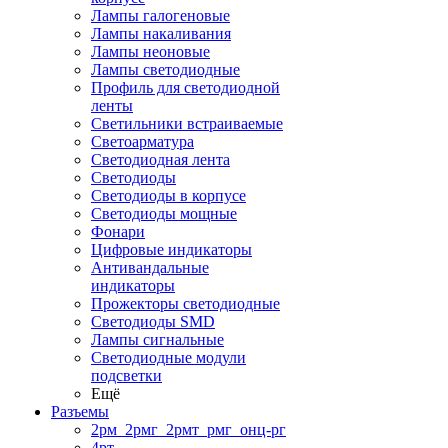
Лампы галогеновые
Лампы накаливания
Лампы неоновые
Лампы светодиодные
Профиль для светодиодной
ленты
Светильники встраиваемые
Светоарматура
Светодиодная лента
Светодиоды
Светодиоды в корпусе
Светодиоды мощные
Фонари
Цифровые индикаторы
Антивандальные
индикаторы
Прожекторы светодиодные
Светодиоды SMD
Лампы сигнальные
Светодиодные модули
подсветки
Ещё
Разъемы
2рм_2рмг_2рмт_рмг_онц-рг
4рт