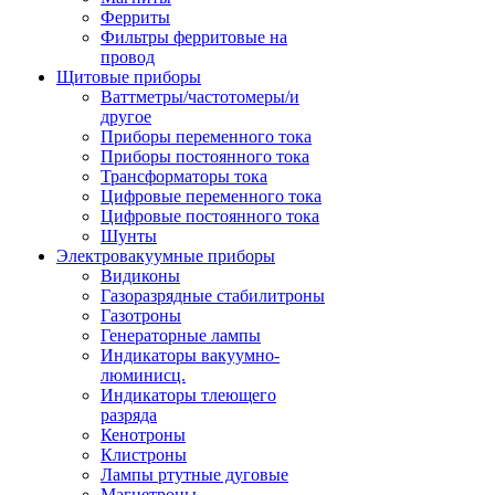
Ферриты
Фильтры ферритовые на
провод
Щитовые приборы
Ваттметры/частотомеры/и
другое
Приборы переменного тока
Приборы постоянного тока
Трансформаторы тока
Цифровые переменного тока
Цифровые постоянного тока
Шунты
Электровакуумные приборы
Видиконы
Газоразрядные стабилитроны
Газотроны
Генераторные лампы
Индикаторы вакуумно-
люминисц.
Индикаторы тлеющего
разряда
Кенотроны
Клистроны
Лампы ртутные дуговые
Магнетроны