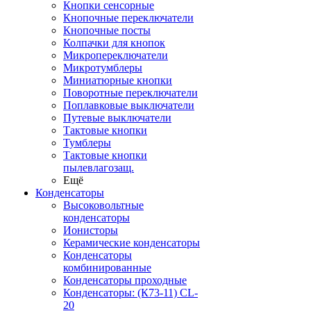
Кнопки сенсорные
Кнопочные переключатели
Кнопочные посты
Колпачки для кнопок
Микропереключатели
Микротумблеры
Миниатюрные кнопки
Поворотные переключатели
Поплавковые выключатели
Путевые выключатели
Тактовые кнопки
Тумблеры
Тактовые кнопки
пылевлагозащ.
Ещё
Конденсаторы
Высоковольтные
конденсаторы
Ионисторы
Керамические конденсаторы
Конденсаторы
комбинированные
Конденсаторы проходные
Конденсаторы: (К73-11) CL-
20