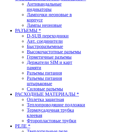
Антивандальные
индикаторы
Лампочки неоновые в
корпусе
Лампы неоновые
РАЗЪЕМЫ *
D-SUB переходники
Авт. соединители
Быстроразъемные
Высокочастотные разъемы
Герметичные разъемы
Держатели SIM и карт
памяти
Разъемы питания
Разъемы питания
штырьковые
Силовые разъемы
РАСХОДНЫЕ МАТЕРИАЛЫ *
Оплетка защитная
Теплопроводящие подложки
Термоусадочная трубка
клеевая
Фторопластовые трубки
РЕЛЕ *
Твердотельные реле