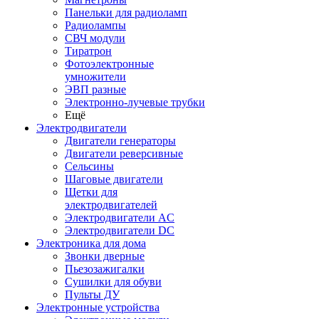
Панельки для радиоламп
Радиолампы
СВЧ модули
Тиратрон
Фотоэлектронные
умножители
ЭВП разные
Электронно-лучевые трубки
Ещё
Электродвигатели
Двигатели генераторы
Двигатели реверсивные
Сельсины
Шаговые двигатели
Щетки для
электродвигателей
Электродвигатели AC
Электродвигатели DC
Электроника для дома
Звонки дверные
Пьезозажигалки
Сушилки для обуви
Пульты ДУ
Электронные устройства