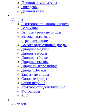
Датчики температуры
Энкодеры
Датчики газов
Диоды
Быстровосстанавливающиеся
Варикапы
Выпрямительные диоды
Высокочастотные
переключающие
Высокоэффективные диоды
Диодные модули
Диодные мосты
Диодные сборки
Диодные столбы
Диоды низковольтные
Диоды Шоттки
Защитные диоды
Силовые диоды
Стабилитроны
Ультрабыстродействующие
Фотодиоды
Ещё
Дисплеи