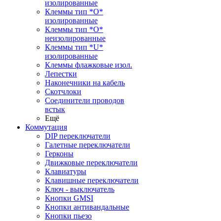
изолированные
Клеммы тип *O*
изолированные
Клеммы тип *O*
неизолированные
Клеммы тип *U*
изолированные
Клеммы флажковые изол.
Лепестки
Наконечники на кабель
Скотчлоки
Соединители проводов
встык
Ещё
Коммутация
DIP переключатели
Галетные переключатели
Герконы
Движковые переключатели
Клавиатуры
Клавишные переключатели
Ключ - выключатель
Кнопки GMSI
Кнопки антивандальные
Кнопки пьезо