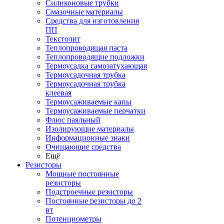
Силиконовые трубки
Смазочные материалы
Средства для изготовления
ПП
Текстолит
Теплопроводящая паста
Теплопроводящие подложки
Термоусадка самозатухающая
Термоусадочная трубка
Термоусадочная трубка
клеевая
Термоусаживаемые капы
Термоусаживаемые перчатки
Флюс паяльный
Изолирующие материалы
Информационные знаки
Очищающие средства
Ещё
Резисторы
Мощные постоянные
резисторы
Подстроечные резисторы
Постоянные резисторы до 2
вт
Потенциометры