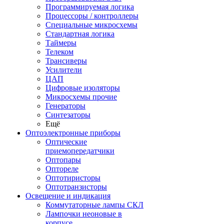
Программируемая логика
Процессоры / контроллеры
Специальные микросхемы
Стандартная логика
Таймеры
Телеком
Трансиверы
Усилители
ЦАП
Цифровые изоляторы
Микросхемы прочие
Генераторы
Синтезаторы
Ещё
Оптоэлектронные приборы
Оптические
приемопередатчики
Оптопары
Оптореле
Оптотиристоры
Оптотранзисторы
Освещение и индикация
Коммутаторные лампы СКЛ
Лампочки неоновые в
корпусе