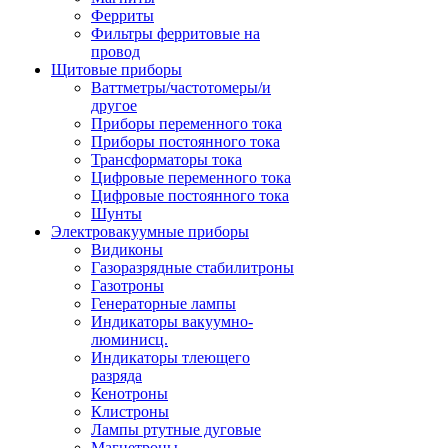
Ферриты
Фильтры ферритовые на
провод
Щитовые приборы
Ваттметры/частотомеры/и
другое
Приборы переменного тока
Приборы постоянного тока
Трансформаторы тока
Цифровые переменного тока
Цифровые постоянного тока
Шунты
Электровакуумные приборы
Видиконы
Газоразрядные стабилитроны
Газотроны
Генераторные лампы
Индикаторы вакуумно-
люминисц.
Индикаторы тлеющего
разряда
Кенотроны
Клистроны
Лампы ртутные дуговые
Магнетроны