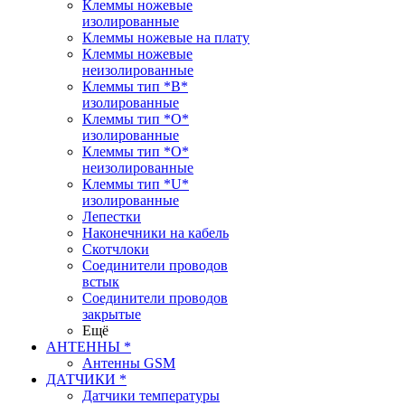
Клеммы ножевые
изолированные
Клеммы ножевые на плату
Клеммы ножевые
неизолированные
Клеммы тип *B*
изолированные
Клеммы тип *O*
изолированные
Клеммы тип *O*
неизолированные
Клеммы тип *U*
изолированные
Лепестки
Наконечники на кабель
Скотчлоки
Соединители проводов
встык
Соединители проводов
закрытые
Ещё
АНТЕННЫ *
Антенны GSM
ДАТЧИКИ *
Датчики температуры