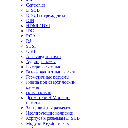
Centronics
D-SUB
D-SUB переходники
DIN
HDMI / DVI
IDC
RCA
RJ
SCSI
USB
Авт. соединители
Аудио разъемы
Быстроразъемные
Высокочастотные разъемы
Герметичные разъемы
Гнёзда под сверхплоский
кабель
грпм_грпмш
Держатели SIM и карт
памяти
Заглушки для разъемов
Изолирующие колпачки
Корпуса к разъемам D-SUB
Модули Keystone Jack