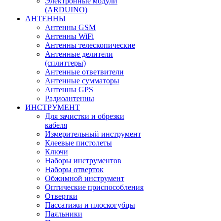
Электронные модули
(ARDUINO)
АНТЕННЫ
Антенны GSM
Антенны WiFi
Антенны телескопические
Антенные делители
(сплиттеры)
Антенные ответвители
Антенные сумматоры
Антенны GPS
Радиоантенны
ИНСТРУМЕНТ
Для зачистки и обрезки
кабеля
Измерительный инструмент
Клеевые пистолеты
Ключи
Наборы инструментов
Наборы отверток
Обжимной инструмент
Оптические приспособления
Отвертки
Пассатижи и плоскогубцы
Паяльники