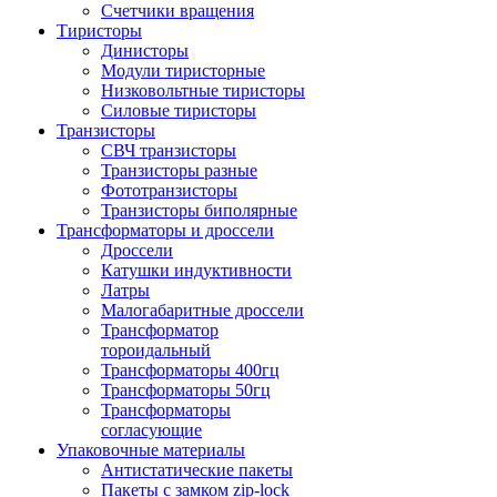
Счетчики вращения
Тиристоры
Динисторы
Модули тиристорные
Низковольтные тиристоры
Силовые тиристоры
Транзисторы
СВЧ транзисторы
Транзисторы разные
Фототранзисторы
Транзисторы биполярные
Трансформаторы и дроссели
Дроссели
Катушки индуктивности
Латры
Малогабаритные дроссели
Трансформатор
тороидальный
Трансформаторы 400гц
Трансформаторы 50гц
Трансформаторы
согласующие
Упаковочные материалы
Антистатические пакеты
Пакеты с замком zip-lock