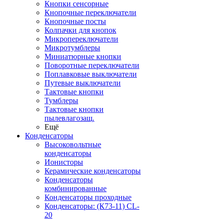
Кнопки сенсорные
Кнопочные переключатели
Кнопочные посты
Колпачки для кнопок
Микропереключатели
Микротумблеры
Миниатюрные кнопки
Поворотные переключатели
Поплавковые выключатели
Путевые выключатели
Тактовые кнопки
Тумблеры
Тактовые кнопки
пылевлагозащ.
Ещё
Конденсаторы
Высоковольтные
конденсаторы
Ионисторы
Керамические конденсаторы
Конденсаторы
комбинированные
Конденсаторы проходные
Конденсаторы: (К73-11) CL-
20