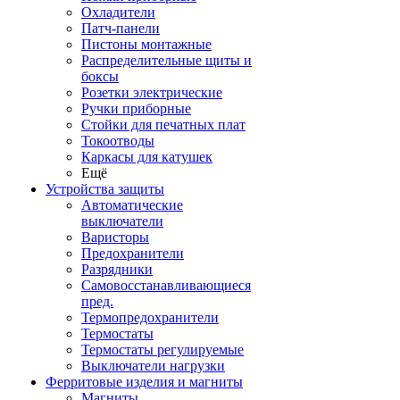
Охладители
Патч-панели
Пистоны монтажные
Распределительные щиты и
боксы
Розетки электрические
Ручки приборные
Стойки для печатных плат
Токоотводы
Каркасы для катушек
Ещё
Устройства защиты
Автоматические
выключатели
Варисторы
Предохранители
Разрядники
Самовосстанавливающиеся
пред.
Термопредохранители
Термостаты
Термостаты регулируемые
Выключатели нагрузки
Ферритовые изделия и магниты
Магниты