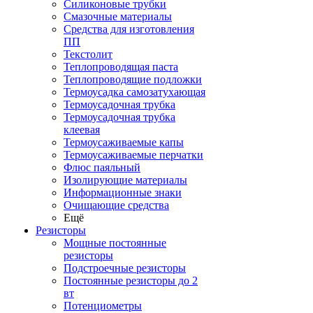
Силиконовые трубки
Смазочные материалы
Средства для изготовления
ПП
Текстолит
Теплопроводящая паста
Теплопроводящие подложки
Термоусадка самозатухающая
Термоусадочная трубка
Термоусадочная трубка
клеевая
Термоусаживаемые капы
Термоусаживаемые перчатки
Флюс паяльный
Изолирующие материалы
Информационные знаки
Очищающие средства
Ещё
Резисторы
Мощные постоянные
резисторы
Подстроечные резисторы
Постоянные резисторы до 2
вт
Потенциометры