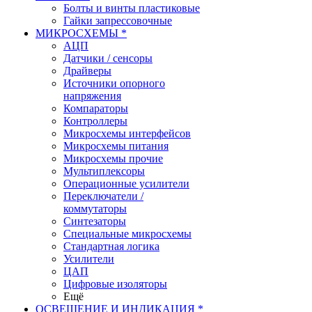
Болты и винты пластиковые
Гайки запрессовочные
МИКРОСХЕМЫ *
АЦП
Датчики / сенсоры
Драйверы
Источники опорного
напряжения
Компараторы
Контроллеры
Микросхемы интерфейсов
Микросхемы питания
Микросхемы прочие
Мультиплексоры
Операционные усилители
Переключатели /
коммутаторы
Синтезаторы
Специальные микросхемы
Стандартная логика
Усилители
ЦАП
Цифровые изоляторы
Ещё
ОСВЕЩЕНИЕ И ИНДИКАЦИЯ *