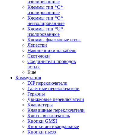
изолированные
Клеммы тип *O*
изолированные
Клеммы тип *O*
неизолированные
Клеммы тип *U*
изолированные
Клеммы флажковые изол.
Лепестки
Наконечники на кабель
Скотчлоки
Соединители проводов
встык
Ещё
Коммутация
DIP переключатели
Галетные переключатели
Герконы
Движковые переключатели
Клавиатуры
Клавишные переключатели
Ключ - выключатель
Кнопки GMSI
Кнопки антивандальные
Кнопки пьезо