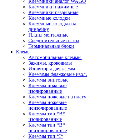
Клеммники аналог WAGO
Клеммники нажимные
Клеммники разрывные
Клеммные колодки
Клеммные колодки на
динрейку
Платы монтажные
Соединительные платы
Терминальные блоки
Клемы
Автомобильные клеммы
Зажимы, крокодилы
Изоляторы для клемм
Клемммы флажковые изол.
Клеммы винтовые
Клеммы ножевые
изолированные
Клеммы ножевые на плату
Клеммы ножевые
неизолированные
Клеммы тип *B*
изолированные
Клеммы тип *B*
неизолированные
Клеммы тип *I*