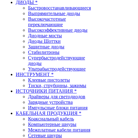
ДИОДЫ *
Быстровосстанавливающиеся
Выпрямительные диоды
Высокочастотные
переключающие
Высокоэффективные диоды
Диодные мосты
Диоды Шоттки
Защитные диоды
Стабилитроны
Супербыстродействующие
диоды
Ультрабыстродействующие
ИНСТРУМЕНТ *
Клеевые пистолеты
Тиски, струбцины, зажимы
ИСТОЧНИКИ ПИТАНИЯ *
Драйверы для светодиодов
Зарядные устройства
Импульсные блоки питания
КАБЕЛЬНАЯ ПРОДУКЦИЯ *
Коаксиальный кабель
Компьютерные шнуры
Межплатные кабели питания
Сетевые шнуры