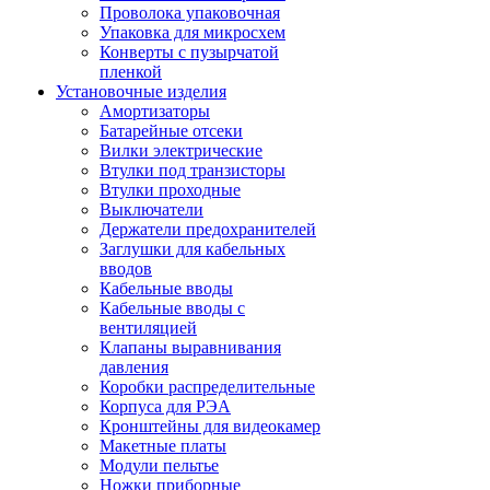
Проволока упаковочная
Упаковка для микросхем
Конверты с пузырчатой
пленкой
Установочные изделия
Амортизаторы
Батарейные отсеки
Вилки электрические
Втулки под транзисторы
Втулки проходные
Выключатели
Держатели предохранителей
Заглушки для кабельных
вводов
Кабельные вводы
Кабельные вводы с
вентиляцией
Клапаны выравнивания
давления
Коробки распределительные
Корпуса для РЭА
Кронштейны для видеокамер
Макетные платы
Модули пельтье
Ножки приборные