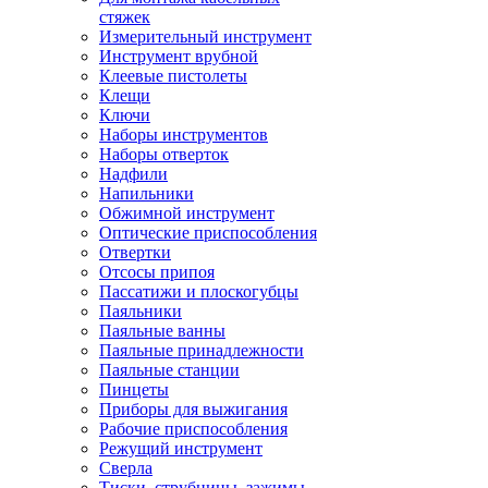
стяжек
Измерительный инструмент
Инструмент врубной
Клеевые пистолеты
Клещи
Ключи
Наборы инструментов
Наборы отверток
Надфили
Напильники
Обжимной инструмент
Оптические приспособления
Отвертки
Отсосы припоя
Пассатижи и плоскогубцы
Паяльники
Паяльные ванны
Паяльные принадлежности
Паяльные станции
Пинцеты
Приборы для выжигания
Рабочие приспособления
Режущий инструмент
Сверла
Тиски, струбцины, зажимы