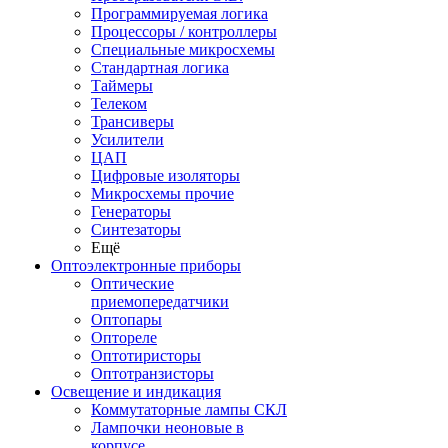
Программируемая логика
Процессоры / контроллеры
Специальные микросхемы
Стандартная логика
Таймеры
Телеком
Трансиверы
Усилители
ЦАП
Цифровые изоляторы
Микросхемы прочие
Генераторы
Синтезаторы
Ещё
Оптоэлектронные приборы
Оптические
приемопередатчики
Оптопары
Оптореле
Оптотиристоры
Оптотранзисторы
Освещение и индикация
Коммутаторные лампы СКЛ
Лампочки неоновые в
корпусе