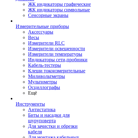
ЖК индикаторы графические
ЖК индикаторы символьные
Сенсорные экраны
Измерительные приборы
Аксессуары
Весы
Измерители RLC
Измерители освещенности
Измерители температуры
Индикаторы сети,пробники
Кабель-тестеры
Клещи токоизмерительные
Миливольтметры
Мультиметры
Осциллографы
Ещё
Инструменты
Антистатика
Биты и насадки для
шуруповерта
Для зачистки и обрезки
кабеля
Для монтажа кабельных