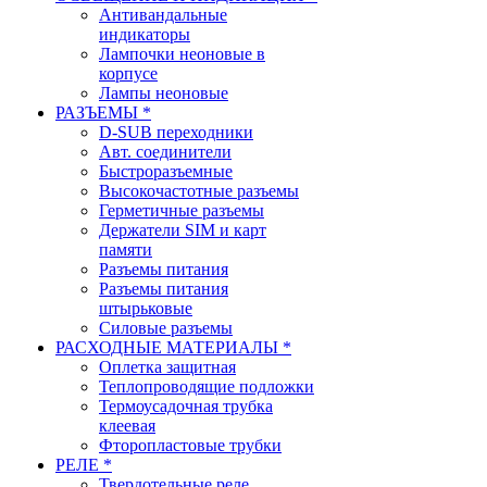
Антивандальные
индикаторы
Лампочки неоновые в
корпусе
Лампы неоновые
РАЗЪЕМЫ *
D-SUB переходники
Авт. соединители
Быстроразъемные
Высокочастотные разъемы
Герметичные разъемы
Держатели SIM и карт
памяти
Разъемы питания
Разъемы питания
штырьковые
Силовые разъемы
РАСХОДНЫЕ МАТЕРИАЛЫ *
Оплетка защитная
Теплопроводящие подложки
Термоусадочная трубка
клеевая
Фторопластовые трубки
РЕЛЕ *
Твердотельные реле