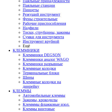
Паяльные принадлежности
Паяльные станции
Пинцеты
Режущий инструмент
Фены строительные
Рабочие приспособления
Надфили
Тиски, струбцины, зажимы
Сумки для инструмента
Инструмент врубной
Ещё
КЛЕММНИКИ
Клеммники DEGSON
Клеммники аналог WAGO
Клеммники разрывные
Клеммные колодки
Терминальные блоки
Шины
Клеммные колодки на
динрейку
КЛЕММЫ
Автомобильные клеммы
Зажимы, крокодилы
Клемммы флажковые изол.
Клеммы винтовые