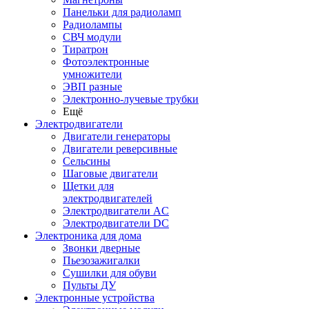
Панельки для радиоламп
Радиолампы
СВЧ модули
Тиратрон
Фотоэлектронные
умножители
ЭВП разные
Электронно-лучевые трубки
Ещё
Электродвигатели
Двигатели генераторы
Двигатели реверсивные
Сельсины
Шаговые двигатели
Щетки для
электродвигателей
Электродвигатели AC
Электродвигатели DC
Электроника для дома
Звонки дверные
Пьезозажигалки
Сушилки для обуви
Пульты ДУ
Электронные устройства