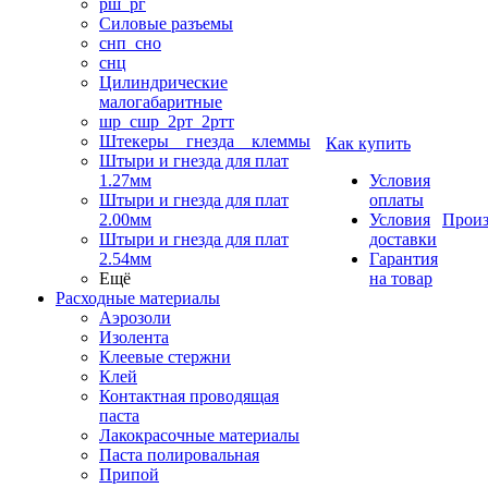
рш_рг
Силовые разъемы
снп_сно
снц
Цилиндрические
малогабаритные
шр_сшр_2рт_2ртт
Штекеры _ гнезда _ клеммы
Как купить
Штыри и гнезда для плат
1.27мм
Условия
Штыри и гнезда для плат
оплаты
2.00мм
Условия
Произ
Штыри и гнезда для плат
доставки
2.54мм
Гарантия
Ещё
на товар
Расходные материалы
Аэрозоли
Изолента
Клеевые стержни
Клей
Контактная проводящая
паста
Лакокрасочные материалы
Паста полировальная
Припой