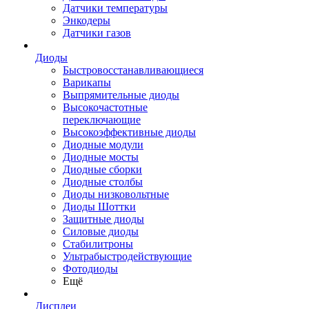
Датчики температуры
Энкодеры
Датчики газов
Диоды
Быстровосстанавливающиеся
Варикапы
Выпрямительные диоды
Высокочастотные
переключающие
Высокоэффективные диоды
Диодные модули
Диодные мосты
Диодные сборки
Диодные столбы
Диоды низковольтные
Диоды Шоттки
Защитные диоды
Силовые диоды
Стабилитроны
Ультрабыстродействующие
Фотодиоды
Ещё
Дисплеи