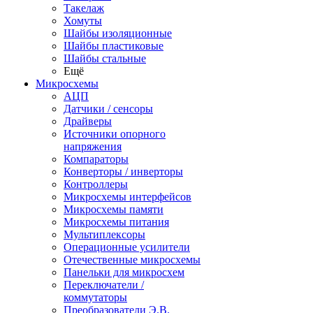
Такелаж
Хомуты
Шайбы изоляционные
Шайбы пластиковые
Шайбы стальные
Ещё
Микросхемы
АЦП
Датчики / сенсоры
Драйверы
Источники опорного
напряжения
Компараторы
Конверторы / инверторы
Контроллеры
Микросхемы интерфейсов
Микросхемы памяти
Микросхемы питания
Мультиплексоры
Операционные усилители
Отечественные микросхемы
Панельки для микросхем
Переключатели /
коммутаторы
Преобразователи Э.В.