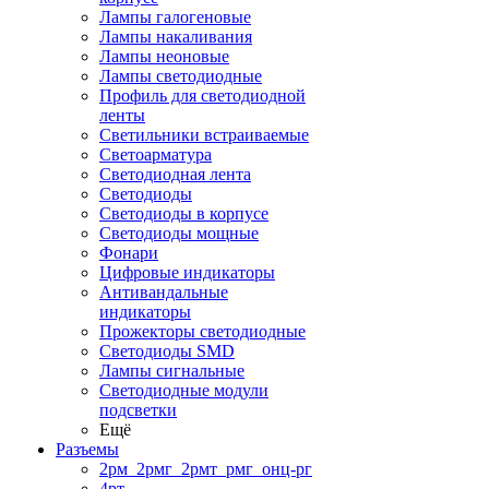
Лампы галогеновые
Лампы накаливания
Лампы неоновые
Лампы светодиодные
Профиль для светодиодной
ленты
Светильники встраиваемые
Светоарматура
Светодиодная лента
Светодиоды
Светодиоды в корпусе
Светодиоды мощные
Фонари
Цифровые индикаторы
Антивандальные
индикаторы
Прожекторы светодиодные
Светодиоды SMD
Лампы сигнальные
Светодиодные модули
подсветки
Ещё
Разъемы
2рм_2рмг_2рмт_рмг_онц-рг
4рт