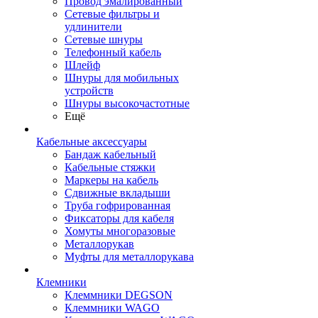
Провод эмалированный
Сетевые фильтры и
удлинители
Сетевые шнуры
Телефонный кабель
Шлейф
Шнуры для мобильных
устройств
Шнуры высокочастотные
Ещё
Кабельные аксессуары
Бандаж кабельный
Кабельные стяжки
Маркеры на кабель
Сдвижные вкладыши
Труба гофрированная
Фиксаторы для кабеля
Хомуты многоразовые
Металлорукав
Муфты для металлорукава
Клемники
Клеммники DEGSON
Клеммники WAGO