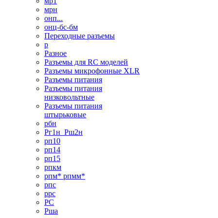
мр1
мрн
онп...
онц-бс-бм
Переходные разъемы
р
Разное
Разъемы для RC моделей
Разъемы микрофонные XLR
Разъемы питания
Разъемы питания
низковольтные
Разъемы питания
штырьковые
рбн
Рг1н_Рш2н
рп10
рп14
рп15
рпкм
рпм* рпмм*
рпс
ррс
РС
Рша