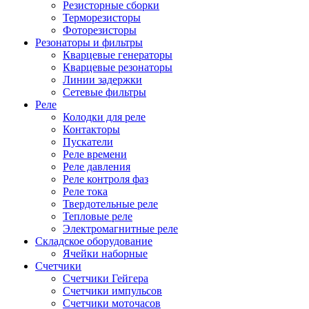
Резисторные сборки
Терморезисторы
Фоторезисторы
Резонаторы и фильтры
Кварцевые генераторы
Кварцевые резонаторы
Линии задержки
Сетевые фильтры
Реле
Колодки для реле
Контакторы
Пускатели
Реле времени
Реле давления
Реле контроля фаз
Реле тока
Твердотельные реле
Тепловые реле
Электромагнитные реле
Складское оборудование
Ячейки наборные
Счетчики
Счетчики Гейгера
Счетчики импульсов
Счетчики моточасов