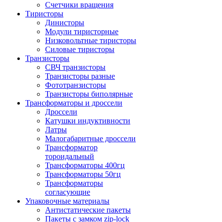
Счетчики вращения
Тиристоры
Динисторы
Модули тиристорные
Низковольтные тиристоры
Силовые тиристоры
Транзисторы
СВЧ транзисторы
Транзисторы разные
Фототранзисторы
Транзисторы биполярные
Трансформаторы и дроссели
Дроссели
Катушки индуктивности
Латры
Малогабаритные дроссели
Трансформатор
тороидальный
Трансформаторы 400гц
Трансформаторы 50гц
Трансформаторы
согласующие
Упаковочные материалы
Антистатические пакеты
Пакеты с замком zip-lock