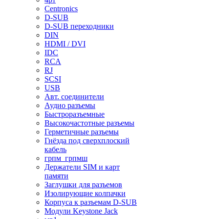
Centronics
D-SUB
D-SUB переходники
DIN
HDMI / DVI
IDC
RCA
RJ
SCSI
USB
Авт. соединители
Аудио разъемы
Быстроразъемные
Высокочастотные разъемы
Герметичные разъемы
Гнёзда под сверхплоский
кабель
грпм_грпмш
Держатели SIM и карт
памяти
Заглушки для разъемов
Изолирующие колпачки
Корпуса к разъемам D-SUB
Модули Keystone Jack