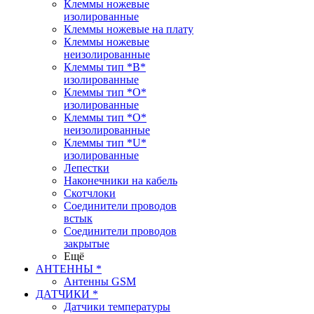
Клеммы ножевые
изолированные
Клеммы ножевые на плату
Клеммы ножевые
неизолированные
Клеммы тип *B*
изолированные
Клеммы тип *O*
изолированные
Клеммы тип *O*
неизолированные
Клеммы тип *U*
изолированные
Лепестки
Наконечники на кабель
Скотчлоки
Соединители проводов
встык
Соединители проводов
закрытые
Ещё
АНТЕННЫ *
Антенны GSM
ДАТЧИКИ *
Датчики температуры