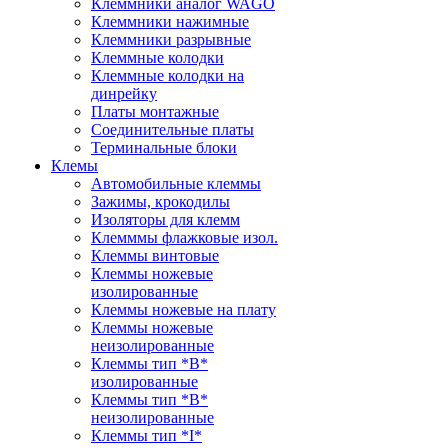
Клеммники аналог WAGO
Клеммники нажимные
Клеммники разрывные
Клеммные колодки
Клеммные колодки на
динрейку
Платы монтажные
Соединительные платы
Терминальные блоки
Клемы
Автомобильные клеммы
Зажимы, крокодилы
Изоляторы для клемм
Клемммы флажковые изол.
Клеммы винтовые
Клеммы ножевые
изолированные
Клеммы ножевые на плату
Клеммы ножевые
неизолированные
Клеммы тип *B*
изолированные
Клеммы тип *B*
неизолированные
Клеммы тип *I*