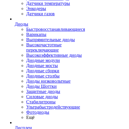
Датчики температуры
Энкодеры
Датчики газов
Диоды
Быстровосстанавливающиеся
Варикапы
Выпрямительные диоды
Высокочастотные
переключающие
Высокоэффективные диоды
Диодные модули
Диодные мосты
Диодные сборки
Диодные столбы
Диоды низковольтные
Диоды Шоттки
Защитные диоды
Силовые диоды
Стабилитроны
Ультрабыстродействующие
Фотодиоды
Ещё
Дисплеи