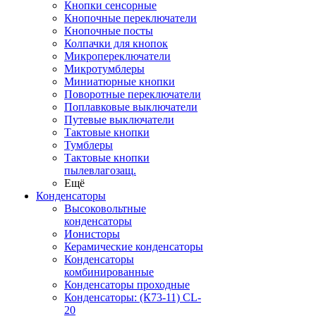
Кнопки сенсорные
Кнопочные переключатели
Кнопочные посты
Колпачки для кнопок
Микропереключатели
Микротумблеры
Миниатюрные кнопки
Поворотные переключатели
Поплавковые выключатели
Путевые выключатели
Тактовые кнопки
Тумблеры
Тактовые кнопки
пылевлагозащ.
Ещё
Конденсаторы
Высоковольтные
конденсаторы
Ионисторы
Керамические конденсаторы
Конденсаторы
комбинированные
Конденсаторы проходные
Конденсаторы: (К73-11) CL-
20