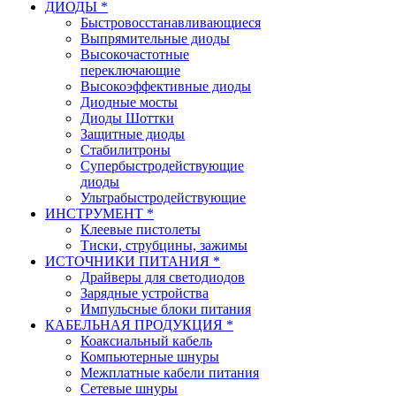
ДИОДЫ *
Быстровосстанавливающиеся
Выпрямительные диоды
Высокочастотные
переключающие
Высокоэффективные диоды
Диодные мосты
Диоды Шоттки
Защитные диоды
Стабилитроны
Супербыстродействующие
диоды
Ультрабыстродействующие
ИНСТРУМЕНТ *
Клеевые пистолеты
Тиски, струбцины, зажимы
ИСТОЧНИКИ ПИТАНИЯ *
Драйверы для светодиодов
Зарядные устройства
Импульсные блоки питания
КАБЕЛЬНАЯ ПРОДУКЦИЯ *
Коаксиальный кабель
Компьютерные шнуры
Межплатные кабели питания
Сетевые шнуры