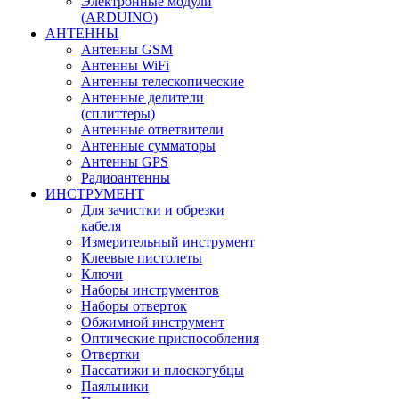
Электронные модули
(ARDUINO)
АНТЕННЫ
Антенны GSM
Антенны WiFi
Антенны телескопические
Антенные делители
(сплиттеры)
Антенные ответвители
Антенные сумматоры
Антенны GPS
Радиоантенны
ИНСТРУМЕНТ
Для зачистки и обрезки
кабеля
Измерительный инструмент
Клеевые пистолеты
Ключи
Наборы инструментов
Наборы отверток
Обжимной инструмент
Оптические приспособления
Отвертки
Пассатижи и плоскогубцы
Паяльники