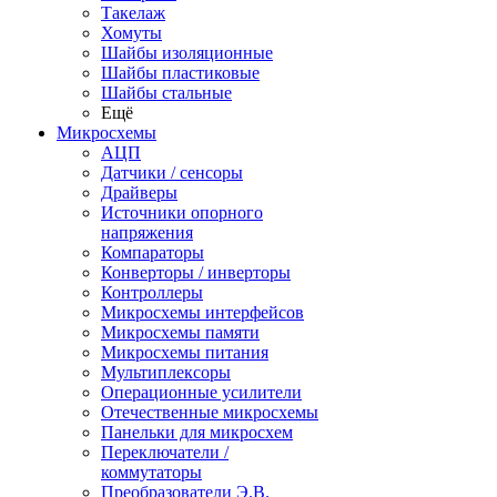
Такелаж
Хомуты
Шайбы изоляционные
Шайбы пластиковые
Шайбы стальные
Ещё
Микросхемы
АЦП
Датчики / сенсоры
Драйверы
Источники опорного
напряжения
Компараторы
Конверторы / инверторы
Контроллеры
Микросхемы интерфейсов
Микросхемы памяти
Микросхемы питания
Мультиплексоры
Операционные усилители
Отечественные микросхемы
Панельки для микросхем
Переключатели /
коммутаторы
Преобразователи Э.В.