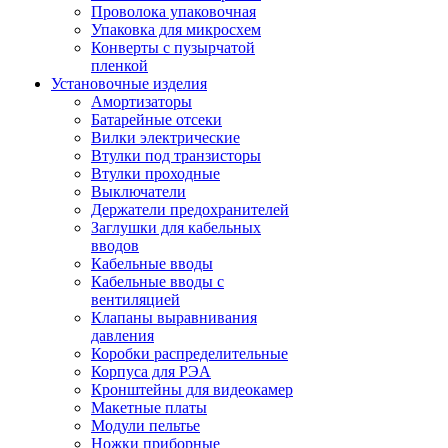
Проволока упаковочная
Упаковка для микросхем
Конверты с пузырчатой
пленкой
Установочные изделия
Амортизаторы
Батарейные отсеки
Вилки электрические
Втулки под транзисторы
Втулки проходные
Выключатели
Держатели предохранителей
Заглушки для кабельных
вводов
Кабельные вводы
Кабельные вводы с
вентиляцией
Клапаны выравнивания
давления
Коробки распределительные
Корпуса для РЭА
Кронштейны для видеокамер
Макетные платы
Модули пельтье
Ножки приборные