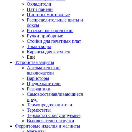
Охладители
Патч-панели
Пистоны монтажные
Распределительные щиты и
боксы
Розетки электрические
Ручки приборные
Стойки для печатных плат
Токоотводы
Каркасы для катушек
Ещё
Устройства защиты
Автоматические
выключатели
Варисторы
Предохранители
Разрядники
Самовосстанавливающиеся
пред.
Термопредохранители
Термостаты
Термостаты регулируемые
Выключатели нагрузки
Ферритовые изделия и магниты
Магниты