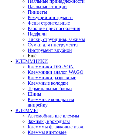
Паяльные принадлежности
Паяльные станции
Пинцеты
Режущий инструмент
Фены строительные
Рабочие приспособления
Надфили
Тиски, струбцины, зажимы
Сумки для инструмента
Инструмент врубной
Ещё
КЛЕММНИКИ
Клеммники DEGSON
Клеммники аналог WAGO
Клеммники разрывные
Клеммные колодки
Терминальные блоки
Шины
Клеммные колодки на
динрейку
КЛЕММЫ
Автомобильные клеммы
Зажимы, крокодилы
Клемммы флажковые изол.
Клеммы винтовые