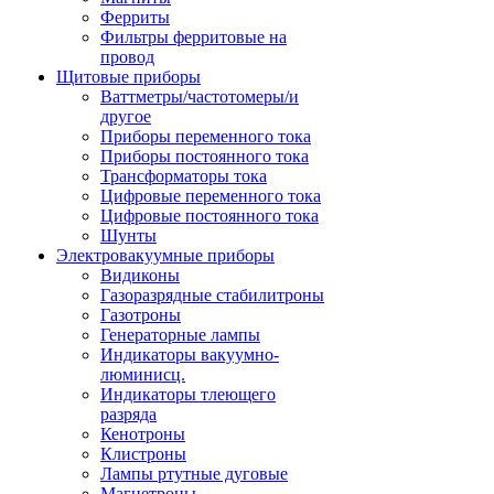
Ферриты
Фильтры ферритовые на
провод
Щитовые приборы
Ваттметры/частотомеры/и
другое
Приборы переменного тока
Приборы постоянного тока
Трансформаторы тока
Цифровые переменного тока
Цифровые постоянного тока
Шунты
Электровакуумные приборы
Видиконы
Газоразрядные стабилитроны
Газотроны
Генераторные лампы
Индикаторы вакуумно-
люминисц.
Индикаторы тлеющего
разряда
Кенотроны
Клистроны
Лампы ртутные дуговые
Магнетроны