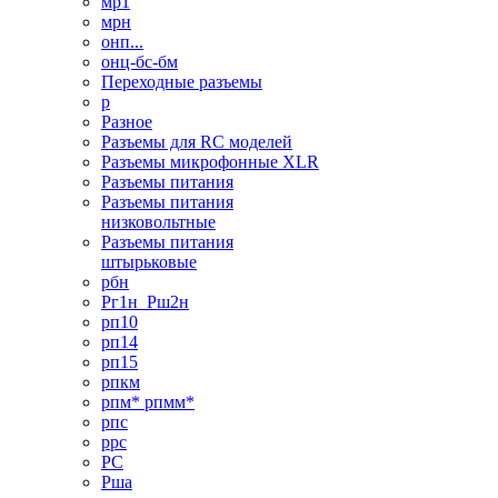
мр1
мрн
онп...
онц-бс-бм
Переходные разъемы
р
Разное
Разъемы для RC моделей
Разъемы микрофонные XLR
Разъемы питания
Разъемы питания
низковольтные
Разъемы питания
штырьковые
рбн
Рг1н_Рш2н
рп10
рп14
рп15
рпкм
рпм* рпмм*
рпс
ррс
РС
Рша