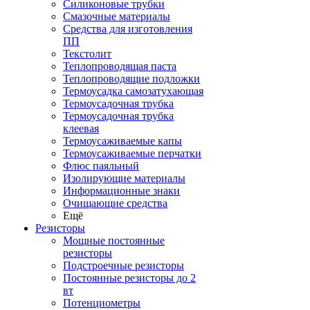
Силиконовые трубки
Смазочные материалы
Средства для изготовления
ПП
Текстолит
Теплопроводящая паста
Теплопроводящие подложки
Термоусадка самозатухающая
Термоусадочная трубка
Термоусадочная трубка
клеевая
Термоусаживаемые капы
Термоусаживаемые перчатки
Флюс паяльный
Изолирующие материалы
Информационные знаки
Очищающие средства
Ещё
Резисторы
Мощные постоянные
резисторы
Подстроечные резисторы
Постоянные резисторы до 2
вт
Потенциометры