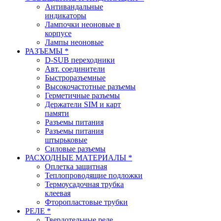
Антивандальные
индикаторы
Лампочки неоновые в
корпусе
Лампы неоновые
РАЗЪЕМЫ *
D-SUB переходники
Авт. соединители
Быстроразъемные
Высокочастотные разъемы
Герметичные разъемы
Держатели SIM и карт
памяти
Разъемы питания
Разъемы питания
штырьковые
Силовые разъемы
РАСХОДНЫЕ МАТЕРИАЛЫ *
Оплетка защитная
Теплопроводящие подложки
Термоусадочная трубка
клеевая
Фторопластовые трубки
РЕЛЕ *
Твердотельные реле