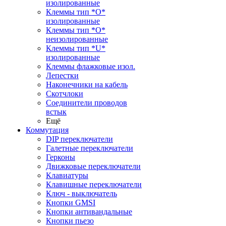
изолированные
Клеммы тип *O*
изолированные
Клеммы тип *O*
неизолированные
Клеммы тип *U*
изолированные
Клеммы флажковые изол.
Лепестки
Наконечники на кабель
Скотчлоки
Соединители проводов
встык
Ещё
Коммутация
DIP переключатели
Галетные переключатели
Герконы
Движковые переключатели
Клавиатуры
Клавишные переключатели
Ключ - выключатель
Кнопки GMSI
Кнопки антивандальные
Кнопки пьезо