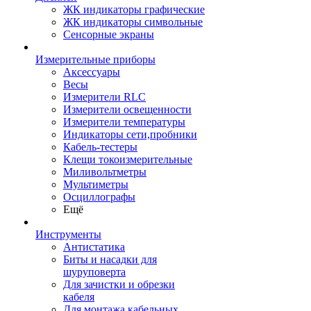
ЖК индикаторы графические
ЖК индикаторы символьные
Сенсорные экраны
Измерительные приборы
Аксессуары
Весы
Измерители RLC
Измерители освещенности
Измерители температуры
Индикаторы сети,пробники
Кабель-тестеры
Клещи токоизмерительные
Миливольтметры
Мультиметры
Осциллографы
Ещё
Инструменты
Антистатика
Биты и насадки для
шуруповерта
Для зачистки и обрезки
кабеля
Для монтажа кабельных