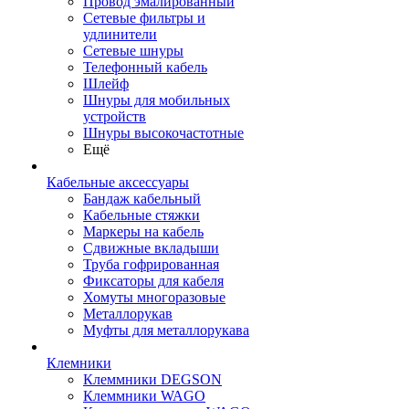
Провод эмалированный
Сетевые фильтры и
удлинители
Сетевые шнуры
Телефонный кабель
Шлейф
Шнуры для мобильных
устройств
Шнуры высокочастотные
Ещё
Кабельные аксессуары
Бандаж кабельный
Кабельные стяжки
Маркеры на кабель
Сдвижные вкладыши
Труба гофрированная
Фиксаторы для кабеля
Хомуты многоразовые
Металлорукав
Муфты для металлорукава
Клемники
Клеммники DEGSON
Клеммники WAGO