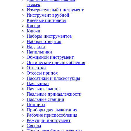
стяжек
Измерительный инструмент
Инструмент врубной
Клеевые пистолеты
Клещи
Ключи
Наборы инструментов
Наборы отверток
Надфили
Напильники
Обжимной инструмент
Оптические приспособления
Отвертки
Отсосы припоя
Пассатижи и плоскогубцы
Паяльники
Паяльные ванны
Паяльные принадлежности
Паяльные станции
Пинцеты
Приборы для выжигания
Рабочие приспособления
Режущий инструмент
Сверла
Тиски, струбцины, зажимы