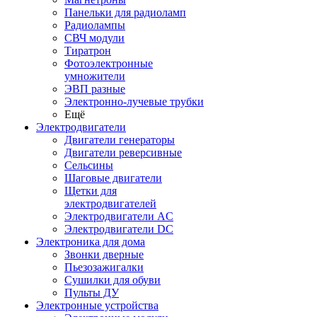
Панельки для радиоламп
Радиолампы
СВЧ модули
Тиратрон
Фотоэлектронные
умножители
ЭВП разные
Электронно-лучевые трубки
Ещё
Электродвигатели
Двигатели генераторы
Двигатели реверсивные
Сельсины
Шаговые двигатели
Щетки для
электродвигателей
Электродвигатели AC
Электродвигатели DC
Электроника для дома
Звонки дверные
Пьезозажигалки
Сушилки для обуви
Пульты ДУ
Электронные устройства