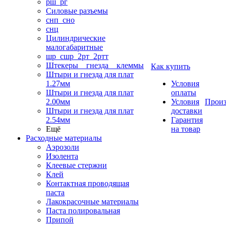
рш_рг
Силовые разъемы
снп_сно
снц
Цилиндрические
малогабаритные
шр_сшр_2рт_2ртт
Штекеры _ гнезда _ клеммы
Как купить
Штыри и гнезда для плат
1.27мм
Условия
Штыри и гнезда для плат
оплаты
2.00мм
Условия
Произ
Штыри и гнезда для плат
доставки
2.54мм
Гарантия
Ещё
на товар
Расходные материалы
Аэрозоли
Изолента
Клеевые стержни
Клей
Контактная проводящая
паста
Лакокрасочные материалы
Паста полировальная
Припой