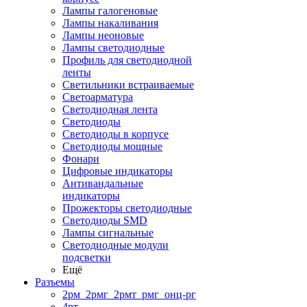
Лампы галогеновые
Лампы накаливания
Лампы неоновые
Лампы светодиодные
Профиль для светодиодной
ленты
Светильники встраиваемые
Светоарматура
Светодиодная лента
Светодиоды
Светодиоды в корпусе
Светодиоды мощные
Фонари
Цифровые индикаторы
Антивандальные
индикаторы
Прожекторы светодиодные
Светодиоды SMD
Лампы сигнальные
Светодиодные модули
подсветки
Ещё
Разъемы
2рм_2рмг_2рмт_рмг_онц-рг
4рт