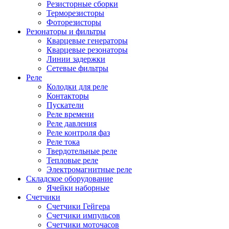
Резисторные сборки
Терморезисторы
Фоторезисторы
Резонаторы и фильтры
Кварцевые генераторы
Кварцевые резонаторы
Линии задержки
Сетевые фильтры
Реле
Колодки для реле
Контакторы
Пускатели
Реле времени
Реле давления
Реле контроля фаз
Реле тока
Твердотельные реле
Тепловые реле
Электромагнитные реле
Складское оборудование
Ячейки наборные
Счетчики
Счетчики Гейгера
Счетчики импульсов
Счетчики моточасов