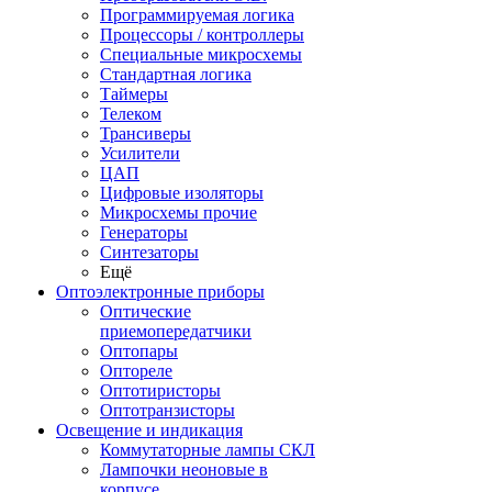
Программируемая логика
Процессоры / контроллеры
Специальные микросхемы
Стандартная логика
Таймеры
Телеком
Трансиверы
Усилители
ЦАП
Цифровые изоляторы
Микросхемы прочие
Генераторы
Синтезаторы
Ещё
Оптоэлектронные приборы
Оптические
приемопередатчики
Оптопары
Оптореле
Оптотиристоры
Оптотранзисторы
Освещение и индикация
Коммутаторные лампы СКЛ
Лампочки неоновые в
корпусе