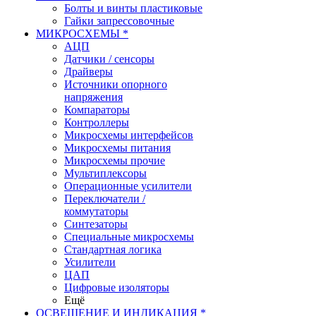
Болты и винты пластиковые
Гайки запрессовочные
МИКРОСХЕМЫ *
АЦП
Датчики / сенсоры
Драйверы
Источники опорного
напряжения
Компараторы
Контроллеры
Микросхемы интерфейсов
Микросхемы питания
Микросхемы прочие
Мультиплексоры
Операционные усилители
Переключатели /
коммутаторы
Синтезаторы
Специальные микросхемы
Стандартная логика
Усилители
ЦАП
Цифровые изоляторы
Ещё
ОСВЕЩЕНИЕ И ИНДИКАЦИЯ *