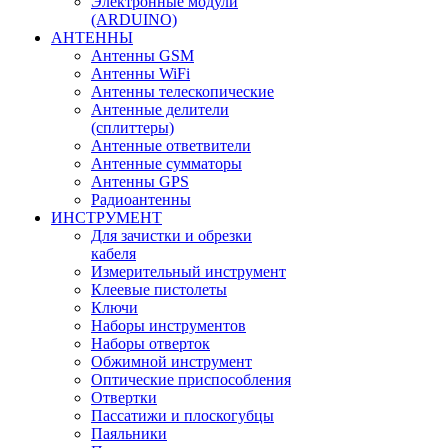
Электронные модули
(ARDUINO)
АНТЕННЫ
Антенны GSM
Антенны WiFi
Антенны телескопические
Антенные делители
(сплиттеры)
Антенные ответвители
Антенные сумматоры
Антенны GPS
Радиоантенны
ИНСТРУМЕНТ
Для зачистки и обрезки
кабеля
Измерительный инструмент
Клеевые пистолеты
Ключи
Наборы инструментов
Наборы отверток
Обжимной инструмент
Оптические приспособления
Отвертки
Пассатижи и плоскогубцы
Паяльники