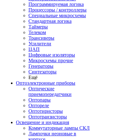
Программируемая логика
Процессоры / контроллеры
Специальные микросхемы
Стандартная логика
Таймеры
Телеком
Трансиверы
Усилители
ЦАП
Цифровые изоляторы
Микросхемы прочие
Генераторы
Синтезаторы
Ещё
Оптоэлектронные приборы
Оптические
приемопередатчики
Оптопары
Оптореле
Оптотиристоры
Оптотранзисторы
Освещение и индикация
Коммутаторные лампы СКЛ
Лампочки неоновые в
корпусе