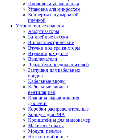
Проволока упаковочная
Упаковка для микросхем
Конверты с пузырчатой
пленкой
Установочные изделия
Амортизаторы
Батарейные отсеки
Вилки электрические
Втулки под транзисторы
Втулки проходные
Выключатели
Держатели предохранителей
Заглушки для кабельных
вводов
Кабельные вводы
Кабельные вводы с
вентиляцией
Клапаны выравнивания
давления
Коробки распределительные
Корпуса для РЭА
Кронштейны для видеокамер
Макетные платы
Модули пельтье
Ножки приборные