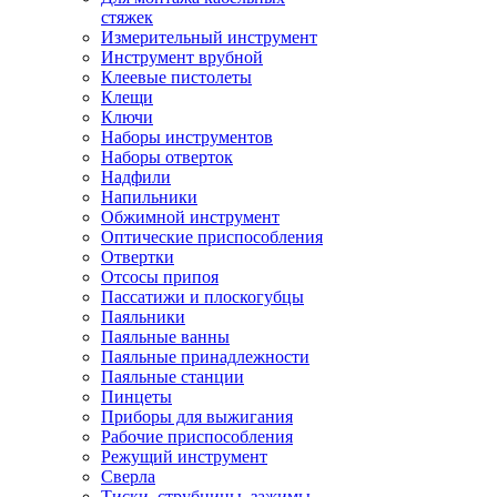
стяжек
Измерительный инструмент
Инструмент врубной
Клеевые пистолеты
Клещи
Ключи
Наборы инструментов
Наборы отверток
Надфили
Напильники
Обжимной инструмент
Оптические приспособления
Отвертки
Отсосы припоя
Пассатижи и плоскогубцы
Паяльники
Паяльные ванны
Паяльные принадлежности
Паяльные станции
Пинцеты
Приборы для выжигания
Рабочие приспособления
Режущий инструмент
Сверла
Тиски, струбцины, зажимы