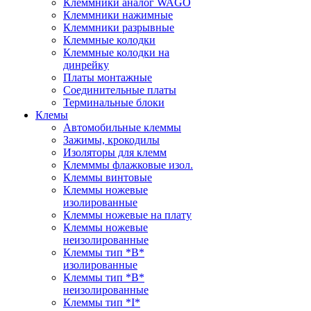
Клеммники аналог WAGO
Клеммники нажимные
Клеммники разрывные
Клеммные колодки
Клеммные колодки на
динрейку
Платы монтажные
Соединительные платы
Терминальные блоки
Клемы
Автомобильные клеммы
Зажимы, крокодилы
Изоляторы для клемм
Клемммы флажковые изол.
Клеммы винтовые
Клеммы ножевые
изолированные
Клеммы ножевые на плату
Клеммы ножевые
неизолированные
Клеммы тип *B*
изолированные
Клеммы тип *B*
неизолированные
Клеммы тип *I*