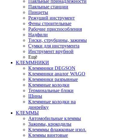
Паяльные принадлежности
Паяльные станции
Пинцеты
Режущий инструмент
Фены строительные
Рабочие приспособления
Надфили
Тиски, струбцины, зажимы
Сумки для инструмента
Инструмент врубной
Ещё
КЛЕММНИКИ
Клеммники DEGSON
Клеммники аналог WAGO
Клеммники разрывные
Клеммные колодки
Терминальные блоки
Шины
Клеммные колодки на
динрейку
КЛЕММЫ
Автомобильные клеммы
Зажимы, крокодилы
Клемммы флажковые изол.
Клеммы винтовые