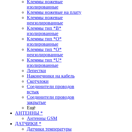
Клеммы ножевые
изолированные
Клеммы ножевые на плату
Клеммы ножевые
неизолированные
Клеммы тип *B*
изолированные
Клеммы тип *O*
изолированные
Клеммы тип *O*
неизолированные
Клеммы тип *U*
изолированные
Лепестки
Наконечники на кабель
Скотчлоки
Соединители проводов
встык
Соединители проводов
закрытые
Ещё
АНТЕННЫ *
Антенны GSM
ДАТЧИКИ *
Датчики температуры