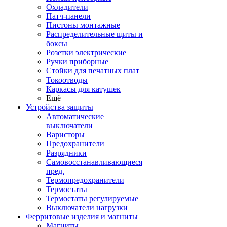
Охладители
Патч-панели
Пистоны монтажные
Распределительные щиты и
боксы
Розетки электрические
Ручки приборные
Стойки для печатных плат
Токоотводы
Каркасы для катушек
Ещё
Устройства защиты
Автоматические
выключатели
Варисторы
Предохранители
Разрядники
Самовосстанавливающиеся
пред.
Термопредохранители
Термостаты
Термостаты регулируемые
Выключатели нагрузки
Ферритовые изделия и магниты
Магниты