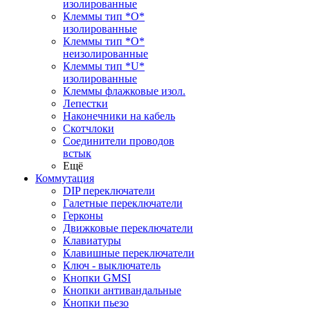
изолированные
Клеммы тип *O*
изолированные
Клеммы тип *O*
неизолированные
Клеммы тип *U*
изолированные
Клеммы флажковые изол.
Лепестки
Наконечники на кабель
Скотчлоки
Соединители проводов
встык
Ещё
Коммутация
DIP переключатели
Галетные переключатели
Герконы
Движковые переключатели
Клавиатуры
Клавишные переключатели
Ключ - выключатель
Кнопки GMSI
Кнопки антивандальные
Кнопки пьезо