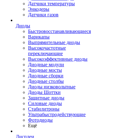
Датчики температуры
Энкодеры
Датчики газов
Диоды
Быстровосстанавливающиеся
Варикапы
Выпрямительные диоды
Высокочастотные
переключающие
Высокоэффективные диоды
Диодные модули
Диодные мосты
Диодные сборки
Диодные столбы
Диоды низковольтные
Диоды Шоттки
Защитные диоды
Силовые диоды
Стабилитроны
Ультрабыстродействующие
Фотодиоды
Ещё
Дисплеи