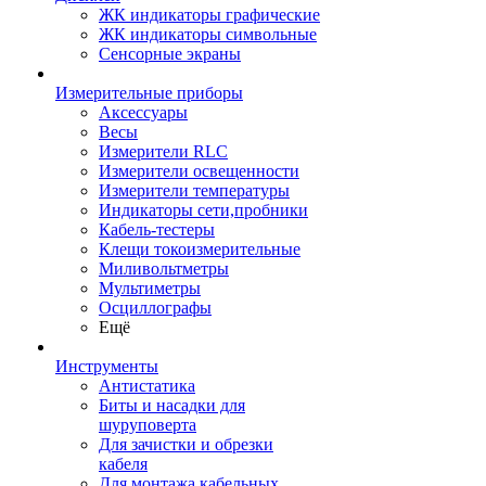
ЖК индикаторы графические
ЖК индикаторы символьные
Сенсорные экраны
Измерительные приборы
Аксессуары
Весы
Измерители RLC
Измерители освещенности
Измерители температуры
Индикаторы сети,пробники
Кабель-тестеры
Клещи токоизмерительные
Миливольтметры
Мультиметры
Осциллографы
Ещё
Инструменты
Антистатика
Биты и насадки для
шуруповерта
Для зачистки и обрезки
кабеля
Для монтажа кабельных