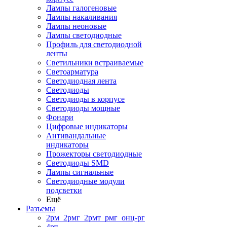
Лампы галогеновые
Лампы накаливания
Лампы неоновые
Лампы светодиодные
Профиль для светодиодной
ленты
Светильники встраиваемые
Светоарматура
Светодиодная лента
Светодиоды
Светодиоды в корпусе
Светодиоды мощные
Фонари
Цифровые индикаторы
Антивандальные
индикаторы
Прожекторы светодиодные
Светодиоды SMD
Лампы сигнальные
Светодиодные модули
подсветки
Ещё
Разъемы
2рм_2рмг_2рмт_рмг_онц-рг
4рт