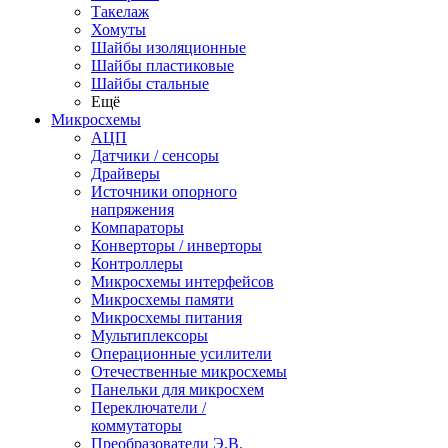
Такелаж
Хомуты
Шайбы изоляционные
Шайбы пластиковые
Шайбы стальные
Ещё
Микросхемы
АЦП
Датчики / сенсоры
Драйверы
Источники опорного
напряжения
Компараторы
Конверторы / инверторы
Контроллеры
Микросхемы интерфейсов
Микросхемы памяти
Микросхемы питания
Мультиплексоры
Операционные усилители
Отечественные микросхемы
Панельки для микросхем
Переключатели /
коммутаторы
Преобразователи Э.В.