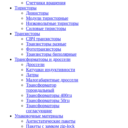
Счетчики вращения
Тиристоры
Динисторы
Модули тиристорные
Низковольтные тиристоры
Силовые тиристоры
Транзисторы
СВЧ транзисторы
Транзисторы разные
Фототранзисторы
Транзисторы биполярные
Трансформаторы и дроссели
Дроссели
Катушки индуктивности
Латры
Малогабаритные дроссели
Трансформатор
тороидальный
Трансформаторы 400гц
Трансформаторы 50гц
Трансформаторы
согласующие
Упаковочные материалы
Антистатические пакеты
Пакеты с замком zip-lock