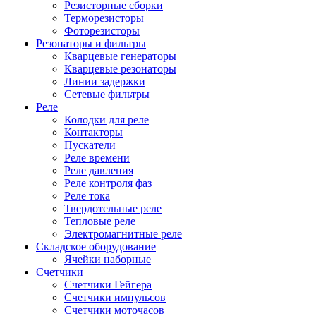
Резисторные сборки
Терморезисторы
Фоторезисторы
Резонаторы и фильтры
Кварцевые генераторы
Кварцевые резонаторы
Линии задержки
Сетевые фильтры
Реле
Колодки для реле
Контакторы
Пускатели
Реле времени
Реле давления
Реле контроля фаз
Реле тока
Твердотельные реле
Тепловые реле
Электромагнитные реле
Складское оборудование
Ячейки наборные
Счетчики
Счетчики Гейгера
Счетчики импульсов
Счетчики моточасов