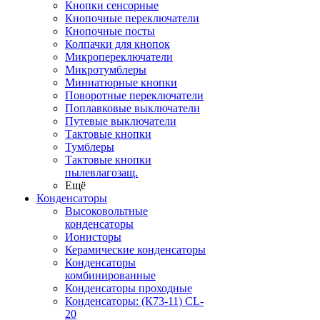
Кнопки сенсорные
Кнопочные переключатели
Кнопочные посты
Колпачки для кнопок
Микропереключатели
Микротумблеры
Миниатюрные кнопки
Поворотные переключатели
Поплавковые выключатели
Путевые выключатели
Тактовые кнопки
Тумблеры
Тактовые кнопки
пылевлагозащ.
Ещё
Конденсаторы
Высоковольтные
конденсаторы
Ионисторы
Керамические конденсаторы
Конденсаторы
комбинированные
Конденсаторы проходные
Конденсаторы: (К73-11) CL-
20