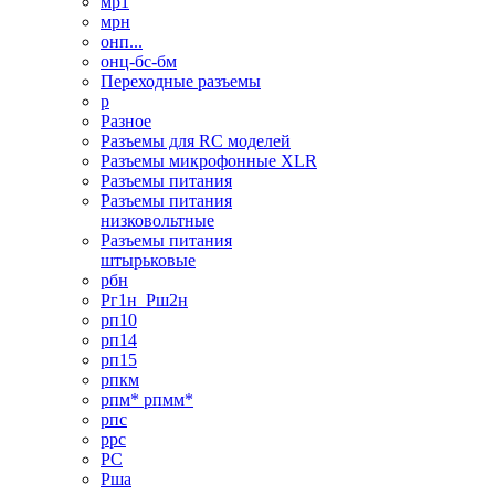
мр1
мрн
онп...
онц-бс-бм
Переходные разъемы
р
Разное
Разъемы для RC моделей
Разъемы микрофонные XLR
Разъемы питания
Разъемы питания
низковольтные
Разъемы питания
штырьковые
рбн
Рг1н_Рш2н
рп10
рп14
рп15
рпкм
рпм* рпмм*
рпс
ррс
РС
Рша