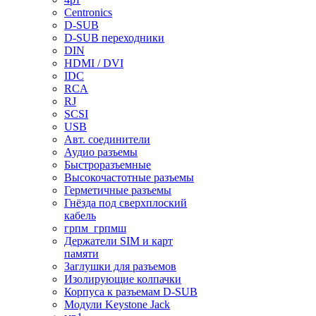
Centronics
D-SUB
D-SUB переходники
DIN
HDMI / DVI
IDC
RCA
RJ
SCSI
USB
Авт. соединители
Аудио разъемы
Быстроразъемные
Высокочастотные разъемы
Герметичные разъемы
Гнёзда под сверхплоский
кабель
грпм_грпмш
Держатели SIM и карт
памяти
Заглушки для разъемов
Изолирующие колпачки
Корпуса к разъемам D-SUB
Модули Keystone Jack