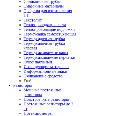
Силиконовые трубки
Смазочные материалы
Средства для изготовления
ПП
Текстолит
Теплопроводящая паста
Теплопроводящие подложки
Термоусадка самозатухающая
Термоусадочная трубка
Термоусадочная трубка
клеевая
Термоусаживаемые капы
Термоусаживаемые перчатки
Флюс паяльный
Изолирующие материалы
Информационные знаки
Очищающие средства
Ещё
Резисторы
Мощные постоянные
резисторы
Подстроечные резисторы
Постоянные резисторы до 2
вт
Потенциометры