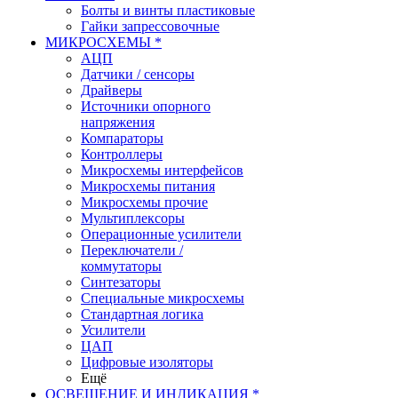
Болты и винты пластиковые
Гайки запрессовочные
МИКРОСХЕМЫ *
АЦП
Датчики / сенсоры
Драйверы
Источники опорного
напряжения
Компараторы
Контроллеры
Микросхемы интерфейсов
Микросхемы питания
Микросхемы прочие
Мультиплексоры
Операционные усилители
Переключатели /
коммутаторы
Синтезаторы
Специальные микросхемы
Стандартная логика
Усилители
ЦАП
Цифровые изоляторы
Ещё
ОСВЕЩЕНИЕ И ИНДИКАЦИЯ *