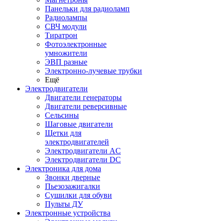
Панельки для радиоламп
Радиолампы
СВЧ модули
Тиратрон
Фотоэлектронные
умножители
ЭВП разные
Электронно-лучевые трубки
Ещё
Электродвигатели
Двигатели генераторы
Двигатели реверсивные
Сельсины
Шаговые двигатели
Щетки для
электродвигателей
Электродвигатели AC
Электродвигатели DC
Электроника для дома
Звонки дверные
Пьезозажигалки
Сушилки для обуви
Пульты ДУ
Электронные устройства