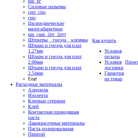
рш_рг
Силовые разъемы
снп_сно
снц
Цилиндрические
малогабаритные
шр_сшр_2рт_2ртт
Штекеры _ гнезда _ клеммы
Как купить
Штыри и гнезда для плат
1.27мм
Условия
Штыри и гнезда для плат
оплаты
2.00мм
Условия
Произ
Штыри и гнезда для плат
доставки
2.54мм
Гарантия
Ещё
на товар
Расходные материалы
Аэрозоли
Изолента
Клеевые стержни
Клей
Контактная проводящая
паста
Лакокрасочные материалы
Паста полировальная
Припой