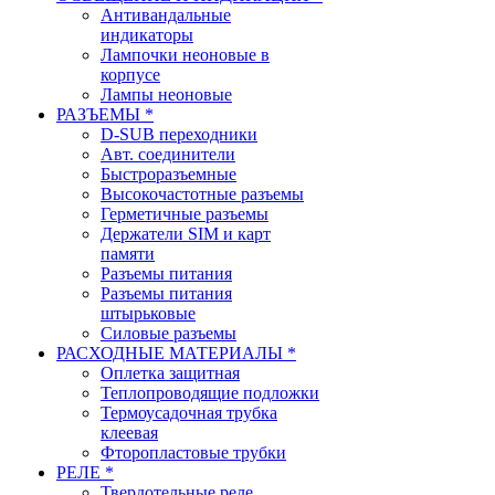
Антивандальные
индикаторы
Лампочки неоновые в
корпусе
Лампы неоновые
РАЗЪЕМЫ *
D-SUB переходники
Авт. соединители
Быстроразъемные
Высокочастотные разъемы
Герметичные разъемы
Держатели SIM и карт
памяти
Разъемы питания
Разъемы питания
штырьковые
Силовые разъемы
РАСХОДНЫЕ МАТЕРИАЛЫ *
Оплетка защитная
Теплопроводящие подложки
Термоусадочная трубка
клеевая
Фторопластовые трубки
РЕЛЕ *
Твердотельные реле