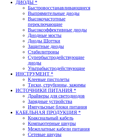
ДИОДЫ *
Быстровосстанавливающиеся
Выпрямительные диоды
Высокочастотные
переключающие
Высокоэффективные диоды
Диодные мосты
Диоды Шоттки
Защитные диоды
Стабилитроны
Супербыстродействующие
диоды
Ультрабыстродействующие
ИНСТРУМЕНТ *
Клеевые пистолеты
Тиски, струбцины, зажимы
ИСТОЧНИКИ ПИТАНИЯ *
Драйверы для светодиодов
Зарядные устройства
Импульсные блоки питания
КАБЕЛЬНАЯ ПРОДУКЦИЯ *
Коаксиальный кабель
Компьютерные шнуры
Межплатные кабели питания
Сетевые шнуры