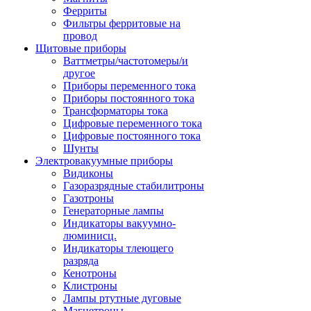
Ферриты
Фильтры ферритовые на
провод
Щитовые приборы
Ваттметры/частотомеры/и
другое
Приборы переменного тока
Приборы постоянного тока
Трансформаторы тока
Цифровые переменного тока
Цифровые постоянного тока
Шунты
Электровакуумные приборы
Видиконы
Газоразрядные стабилитроны
Газотроны
Генераторные лампы
Индикаторы вакуумно-
люминисц.
Индикаторы тлеющего
разряда
Кенотроны
Клистроны
Лампы ртутные дуговые
Магнетроны