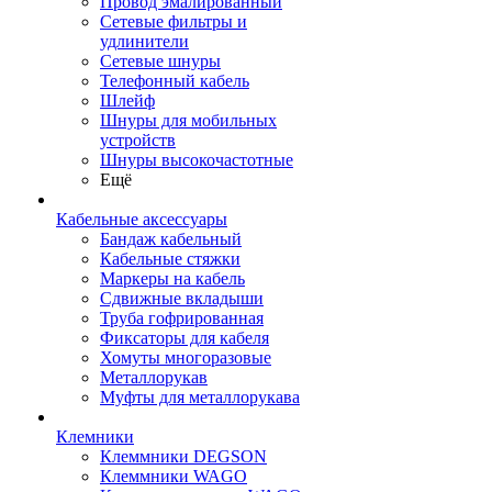
Провод эмалированный
Сетевые фильтры и
удлинители
Сетевые шнуры
Телефонный кабель
Шлейф
Шнуры для мобильных
устройств
Шнуры высокочастотные
Ещё
Кабельные аксессуары
Бандаж кабельный
Кабельные стяжки
Маркеры на кабель
Сдвижные вкладыши
Труба гофрированная
Фиксаторы для кабеля
Хомуты многоразовые
Металлорукав
Муфты для металлорукава
Клемники
Клеммники DEGSON
Клеммники WAGO