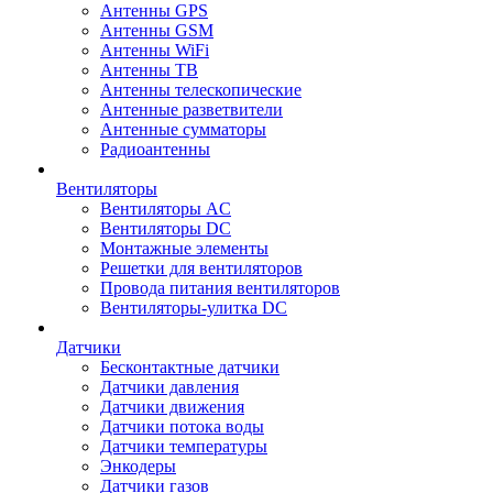
Антенны GPS
Антенны GSM
Антенны WiFi
Антенны ТВ
Антенны телескопические
Антенные разветвители
Антенные сумматоры
Радиоантенны
Вентиляторы
Вентиляторы AC
Вентиляторы DC
Монтажные элементы
Решетки для вентиляторов
Провода питания вентиляторов
Вентиляторы-улитка DC
Датчики
Бесконтактные датчики
Датчики давления
Датчики движения
Датчики потока воды
Датчики температуры
Энкодеры
Датчики газов