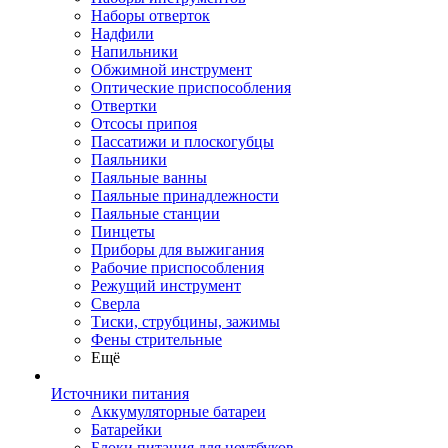
Наборы отверток
Надфили
Напильники
Обжимной инструмент
Оптические приспособления
Отвертки
Отсосы припоя
Пассатижи и плоскогубцы
Паяльники
Паяльные ванны
Паяльные принадлежности
Паяльные станции
Пинцеты
Приборы для выжигания
Рабочие приспособления
Режущий инструмент
Сверла
Тиски, струбцины, зажимы
Фены стрительные
Ещё
Источники питания
Аккумуляторные батареи
Батарейки
Блоки питания для ноутбуков