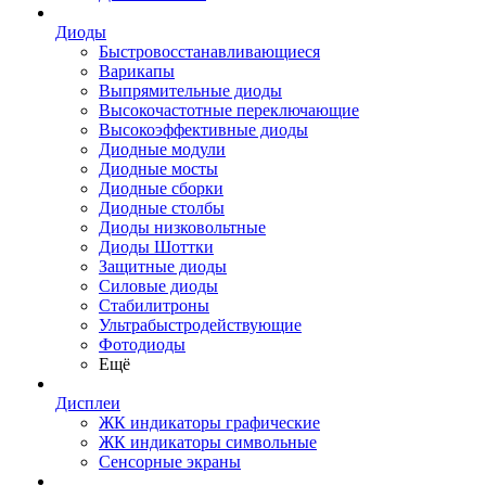
Диоды
Быстровосстанавливающиеся
Варикапы
Выпрямительные диоды
Высокочастотные переключающие
Высокоэффективные диоды
Диодные модули
Диодные мосты
Диодные сборки
Диодные столбы
Диоды низковольтные
Диоды Шоттки
Защитные диоды
Силовые диоды
Стабилитроны
Ультрабыстродействующие
Фотодиоды
Ещё
Дисплеи
ЖК индикаторы графические
ЖК индикаторы символьные
Сенсорные экраны