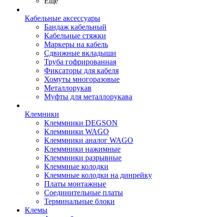
Ещё
Кабельные аксессуары
Бандаж кабельный
Кабельные стяжки
Маркеры на кабель
Сдвижные вкладыши
Труба гофрированная
Фиксаторы для кабеля
Хомуты многоразовые
Металлорукав
Муфты для металлорукава
Клемники
Клеммники DEGSON
Клеммники WAGO
Клеммники аналог WAGO
Клеммники нажимные
Клеммники разрывные
Клеммные колодки
Клеммные колодки на динрейку
Платы монтажные
Соединительные платы
Терминальные блоки
Клемы