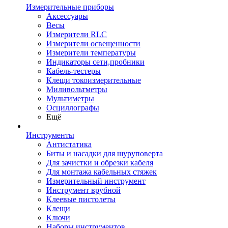
Измерительные приборы
Аксессуары
Весы
Измерители RLC
Измерители освещенности
Измерители температуры
Индикаторы сети,пробники
Кабель-тестеры
Клещи токоизмерительные
Миливольтметры
Мультиметры
Осциллографы
Ещё
Инструменты
Антистатика
Биты и насадки для шуруповерта
Для зачистки и обрезки кабеля
Для монтажа кабельных стяжек
Измерительный инструмент
Инструмент врубной
Клеевые пистолеты
Клещи
Ключи
Наборы инструментов