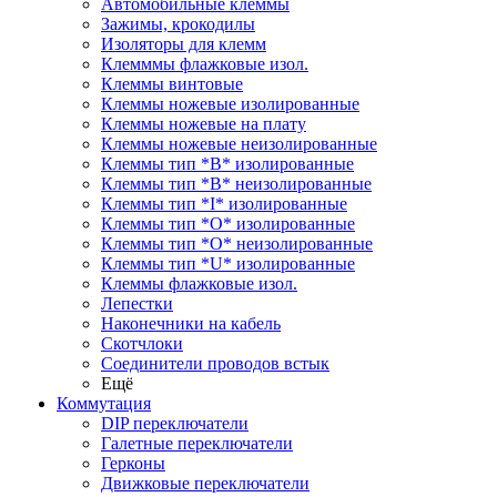
Автомобильные клеммы
Зажимы, крокодилы
Изоляторы для клемм
Клемммы флажковые изол.
Клеммы винтовые
Клеммы ножевые изолированные
Клеммы ножевые на плату
Клеммы ножевые неизолированные
Клеммы тип *B* изолированные
Клеммы тип *B* неизолированные
Клеммы тип *I* изолированные
Клеммы тип *O* изолированные
Клеммы тип *O* неизолированные
Клеммы тип *U* изолированные
Клеммы флажковые изол.
Лепестки
Наконечники на кабель
Скотчлоки
Соединители проводов встык
Ещё
Коммутация
DIP переключатели
Галетные переключатели
Герконы
Движковые переключатели