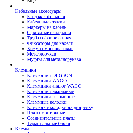
Ещё
Кабельные аксессуары
Бандаж кабельный
Кабельные стяжки
Маркеры на кабель
Сдвижные вкладыши
Труба гофрированная
Фиксаторы для кабеля
Хомуты многоразовые
Металлорукав
Муфты для металлорукава
Клемники
Клеммники DEGSON
Клеммники WAGO
Клеммники аналог WAGO
Клеммники нажимные
Клеммники разрывные
Клеммные колодки
Клеммные колодки на динрейку
Платы монтажные
Соединительные платы
Терминальные блоки
Клемы