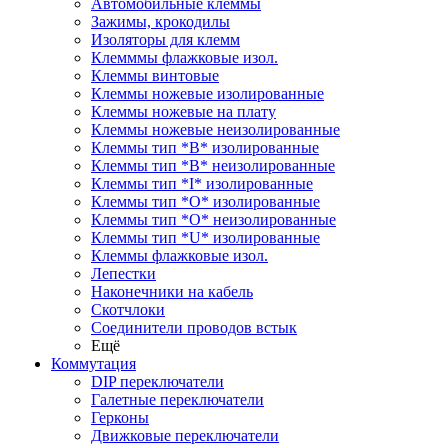
Автомобильные клеммы
Зажимы, крокодилы
Изоляторы для клемм
Клемммы флажковые изол.
Клеммы винтовые
Клеммы ножевые изолированные
Клеммы ножевые на плату
Клеммы ножевые неизолированные
Клеммы тип *B* изолированные
Клеммы тип *B* неизолированные
Клеммы тип *I* изолированные
Клеммы тип *O* изолированные
Клеммы тип *O* неизолированные
Клеммы тип *U* изолированные
Клеммы флажковые изол.
Лепестки
Наконечники на кабель
Скотчлоки
Соединители проводов встык
Ещё
Коммутация
DIP переключатели
Галетные переключатели
Герконы
Движковые переключатели