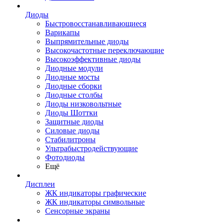
Диоды
Быстровосстанавливающиеся
Варикапы
Выпрямительные диоды
Высокочастотные переключающие
Высокоэффективные диоды
Диодные модули
Диодные мосты
Диодные сборки
Диодные столбы
Диоды низковольтные
Диоды Шоттки
Защитные диоды
Силовые диоды
Стабилитроны
Ультрабыстродействующие
Фотодиоды
Ещё
Дисплеи
ЖК индикаторы графические
ЖК индикаторы символьные
Сенсорные экраны