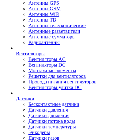
Антенны GPS
Антенны GSM
Антенны WiFi
Антенны ТВ
Антенны телескопические
Антенные разветвители
Антенные сумматоры
Радиоантенны
Вентиляторы
Вентиляторы AC
Вентиляторы DC
Монтажные элементы
Решетки для вентиляторов
Провода питания вентиляторов
Вентиляторы-улитка DC
Датчики
Бесконтактные датчики
Датчики давления
Датчики движения
Датчики потока воды
Датчики температуры
Энкодеры
Датчики газов