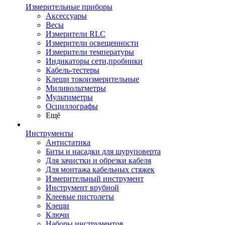
Измерительные приборы
Аксессуары
Весы
Измерители RLC
Измерители освещенности
Измерители температуры
Индикаторы сети,пробники
Кабель-тестеры
Клещи токоизмерительные
Миливольтметры
Мультиметры
Осциллографы
Ещё
Инструменты
Антистатика
Биты и насадки для шуруповерта
Для зачистки и обрезки кабеля
Для монтажа кабельных стяжек
Измерительный инструмент
Инструмент врубной
Клеевые пистолеты
Клещи
Ключи
Наборы инструментов