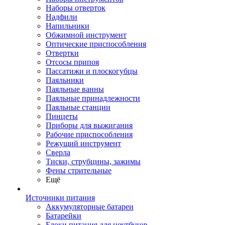
Наборы отверток
Надфили
Напильники
Обжимной инструмент
Оптические приспособления
Отвертки
Отсосы припоя
Пассатижи и плоскогубцы
Паяльники
Паяльные ванны
Паяльные принадлежности
Паяльные станции
Пинцеты
Приборы для выжигания
Рабочие приспособления
Режущий инструмент
Сверла
Тиски, струбцины, зажимы
Фены стрительные
Ещё
Источники питания
Аккумуляторные батареи
Батарейки
Блоки питания для ноутбуков