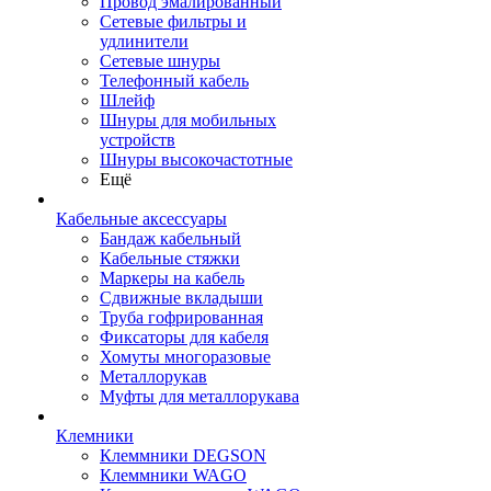
Провод эмалированный
Сетевые фильтры и
удлинители
Сетевые шнуры
Телефонный кабель
Шлейф
Шнуры для мобильных
устройств
Шнуры высокочастотные
Ещё
Кабельные аксессуары
Бандаж кабельный
Кабельные стяжки
Маркеры на кабель
Сдвижные вкладыши
Труба гофрированная
Фиксаторы для кабеля
Хомуты многоразовые
Металлорукав
Муфты для металлорукава
Клемники
Клеммники DEGSON
Клеммники WAGO