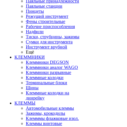
Паяльные принадлежности
Паяльные станции
Пинцеты
Режущий инструмент
Фены строительные
Рабочие приспособления
Надфили
Тиски, струбцины, зажимы
Сумки для инструмента
Инструмент врубной
Ещё
КЛЕММНИКИ
Клеммники DEGSON
Клеммники аналог WAGO
Клеммники разрывные
Клеммные колодки
Терминальные блоки
Шины
Клеммные колодки на
динрейку
КЛЕММЫ
Автомобильные клеммы
Зажимы, крокодилы
Клемммы флажковые изол.
Клеммы винтовые