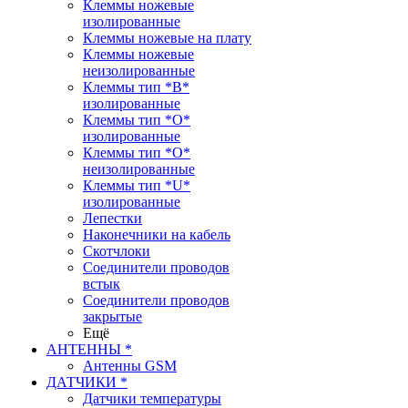
Клеммы ножевые
изолированные
Клеммы ножевые на плату
Клеммы ножевые
неизолированные
Клеммы тип *B*
изолированные
Клеммы тип *O*
изолированные
Клеммы тип *O*
неизолированные
Клеммы тип *U*
изолированные
Лепестки
Наконечники на кабель
Скотчлоки
Соединители проводов
встык
Соединители проводов
закрытые
Ещё
АНТЕННЫ *
Антенны GSM
ДАТЧИКИ *
Датчики температуры