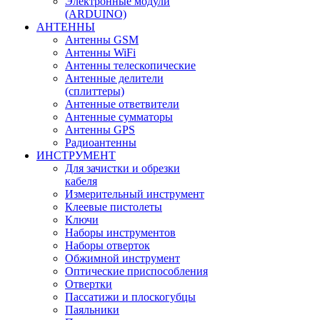
Электронные модули
(ARDUINO)
АНТЕННЫ
Антенны GSM
Антенны WiFi
Антенны телескопические
Антенные делители
(сплиттеры)
Антенные ответвители
Антенные сумматоры
Антенны GPS
Радиоантенны
ИНСТРУМЕНТ
Для зачистки и обрезки
кабеля
Измерительный инструмент
Клеевые пистолеты
Ключи
Наборы инструментов
Наборы отверток
Обжимной инструмент
Оптические приспособления
Отвертки
Пассатижи и плоскогубцы
Паяльники