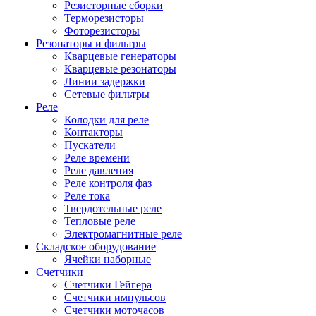
Резисторные сборки
Терморезисторы
Фоторезисторы
Резонаторы и фильтры
Кварцевые генераторы
Кварцевые резонаторы
Линии задержки
Сетевые фильтры
Реле
Колодки для реле
Контакторы
Пускатели
Реле времени
Реле давления
Реле контроля фаз
Реле тока
Твердотельные реле
Тепловые реле
Электромагнитные реле
Складское оборудование
Ячейки наборные
Счетчики
Счетчики Гейгера
Счетчики импульсов
Счетчики моточасов