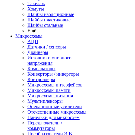
Такелаж
Хомуты
Шайбы изоляционные
Шайбы пластиковые
Шайбы стальные
Ещё
Микросхемы
АЦП
Датчики / сенсоры
Драйверы
Источники опорного
напряжения
Компараторы
Конверторы / инверторы
Контроллеры
Микросхемы интерфейсов
Микросхемы памяти
Микросхемы питания
Мультиплексоры
Операционные усилители
Отечественные микросхемы
Панельки для микросхем
Переключатели /
коммутаторы
Преобразователи Э.В.