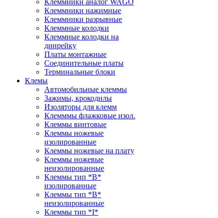
Клеммники аналог WAGO
Клеммники нажимные
Клеммники разрывные
Клеммные колодки
Клеммные колодки на
динрейку
Платы монтажные
Соединительные платы
Терминальные блоки
Клемы
Автомобильные клеммы
Зажимы, крокодилы
Изоляторы для клемм
Клемммы флажковые изол.
Клеммы винтовые
Клеммы ножевые
изолированные
Клеммы ножевые на плату
Клеммы ножевые
неизолированные
Клеммы тип *B*
изолированные
Клеммы тип *B*
неизолированные
Клеммы тип *I*