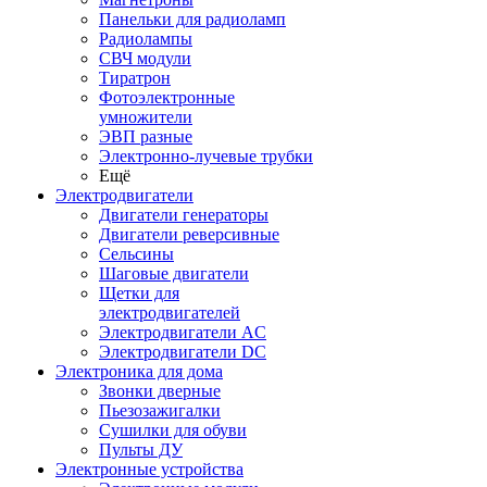
Панельки для радиоламп
Радиолампы
СВЧ модули
Тиратрон
Фотоэлектронные
умножители
ЭВП разные
Электронно-лучевые трубки
Ещё
Электродвигатели
Двигатели генераторы
Двигатели реверсивные
Сельсины
Шаговые двигатели
Щетки для
электродвигателей
Электродвигатели AC
Электродвигатели DC
Электроника для дома
Звонки дверные
Пьезозажигалки
Сушилки для обуви
Пульты ДУ
Электронные устройства