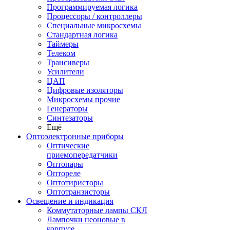
Программируемая логика
Процессоры / контроллеры
Специальные микросхемы
Стандартная логика
Таймеры
Телеком
Трансиверы
Усилители
ЦАП
Цифровые изоляторы
Микросхемы прочие
Генераторы
Синтезаторы
Ещё
Оптоэлектронные приборы
Оптические
приемопередатчики
Оптопары
Оптореле
Оптотиристоры
Оптотранзисторы
Освещение и индикация
Коммутаторные лампы СКЛ
Лампочки неоновые в
корпусе