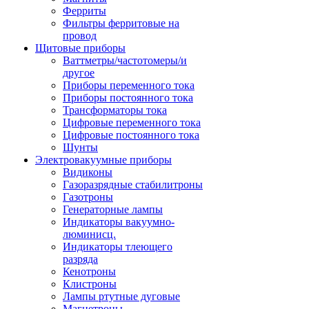
Ферриты
Фильтры ферритовые на
провод
Щитовые приборы
Ваттметры/частотомеры/и
другое
Приборы переменного тока
Приборы постоянного тока
Трансформаторы тока
Цифровые переменного тока
Цифровые постоянного тока
Шунты
Электровакуумные приборы
Видиконы
Газоразрядные стабилитроны
Газотроны
Генераторные лампы
Индикаторы вакуумно-
люминисц.
Индикаторы тлеющего
разряда
Кенотроны
Клистроны
Лампы ртутные дуговые
Магнетроны