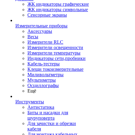
ЖК индикаторы графические
ЖК индикаторы символьные
Сенсорные экраны
Измерительные приборы
Аксессуары
Весы
Измерители RLC
Измерители освещенности
Измерители температуры
Индикаторы сети,пробники
Кабель-тестеры
Клещи токоизмерительные
Миливольтметры
Мультиметры
Осциллографы
Ещё
Инструменты
Антистатика
Биты и насадки для
шуруповерта
Для зачистки и обрезки
кабеля
Для монтажа кабельных