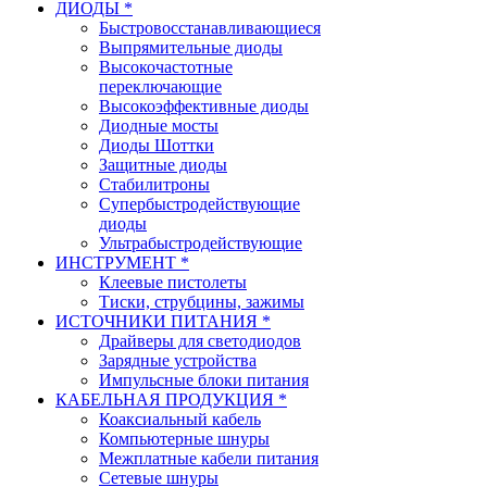
ДИОДЫ *
Быстровосстанавливающиеся
Выпрямительные диоды
Высокочастотные
переключающие
Высокоэффективные диоды
Диодные мосты
Диоды Шоттки
Защитные диоды
Стабилитроны
Супербыстродействующие
диоды
Ультрабыстродействующие
ИНСТРУМЕНТ *
Клеевые пистолеты
Тиски, струбцины, зажимы
ИСТОЧНИКИ ПИТАНИЯ *
Драйверы для светодиодов
Зарядные устройства
Импульсные блоки питания
КАБЕЛЬНАЯ ПРОДУКЦИЯ *
Коаксиальный кабель
Компьютерные шнуры
Межплатные кабели питания
Сетевые шнуры