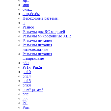
мр1
мрн
онп...
онц-бс-бм
Переходные разъемы
р
Разное
Разъемы для RC моделей
Разъемы микрофонные XLR
Разъемы питания
Разъемы питания
низковольтные
Разъемы питания
штырьковые
рбн
Рг1н_Рш2н
рп10
рп14
рп15
рпкм
рпм* рпмм*
рпс
ррс
РС
Рша