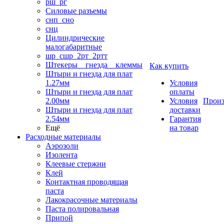
рш_рг
Силовые разъемы
снп_сно
снц
Цилиндрические
малогабаритные
шр_сшр_2рт_2ртт
Штекеры _ гнезда _ клеммы
Как купить
Штыри и гнезда для плат
1.27мм
Условия
Штыри и гнезда для плат
оплаты
2.00мм
Условия
Произ
Штыри и гнезда для плат
доставки
2.54мм
Гарантия
Ещё
на товар
Расходные материалы
Аэрозоли
Изолента
Клеевые стержни
Клей
Контактная проводящая
паста
Лакокрасочные материалы
Паста полировальная
Припой