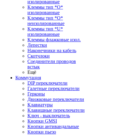
изолированные
Клеммы тип *O*
изолированные
Клеммы тип *O*
неизолированные
Клеммы тип *U*
изолированные
Клеммы флажковые изол.
Лепестки
Наконечники на кабель
Скотчлоки
Соединители проводов
встык
Ещё
Коммутация
DIP переключатели
Галетные переключатели
Герконы
Движковые переключатели
Клавиатуры
Клавишные переключатели
Ключ - выключатель
Кнопки GMSI
Кнопки антивандальные
Кнопки пьезо