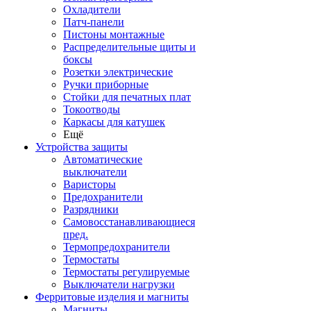
Охладители
Патч-панели
Пистоны монтажные
Распределительные щиты и
боксы
Розетки электрические
Ручки приборные
Стойки для печатных плат
Токоотводы
Каркасы для катушек
Ещё
Устройства защиты
Автоматические
выключатели
Варисторы
Предохранители
Разрядники
Самовосстанавливающиеся
пред.
Термопредохранители
Термостаты
Термостаты регулируемые
Выключатели нагрузки
Ферритовые изделия и магниты
Магниты