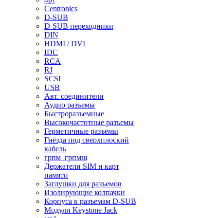
Centronics
D-SUB
D-SUB переходники
DIN
HDMI / DVI
IDC
RCA
RJ
SCSI
USB
Авт. соединители
Аудио разъемы
Быстроразъемные
Высокочастотные разъемы
Герметичные разъемы
Гнёзда под сверхплоский
кабель
грпм_грпмш
Держатели SIM и карт
памяти
Заглушки для разъемов
Изолирующие колпачки
Корпуса к разъемам D-SUB
Модули Keystone Jack