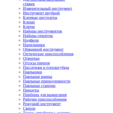
стяжек
Измерительный инструмент
Инструмент врубной
Клеевые пистолеты
Клещи
Ключи
Наборы инструментов
Наборы отверток
Надфили
Напильники
Обжимной инструмент
Оптические приспособления
Отвертки
Отсосы припоя
Пассатижи и плоскогубцы
Паяльники
Паяльные ванны
Паяльные принадлежности
Паяльные станции
Пинцеты
Приборы для выжигания
Рабочие приспособления
Режущий инструмент
Сверла
Тиски, струбцины, зажимы