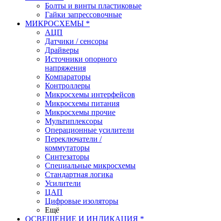
Болты и винты пластиковые
Гайки запрессовочные
МИКРОСХЕМЫ *
АЦП
Датчики / сенсоры
Драйверы
Источники опорного
напряжения
Компараторы
Контроллеры
Микросхемы интерфейсов
Микросхемы питания
Микросхемы прочие
Мультиплексоры
Операционные усилители
Переключатели /
коммутаторы
Синтезаторы
Специальные микросхемы
Стандартная логика
Усилители
ЦАП
Цифровые изоляторы
Ещё
ОСВЕЩЕНИЕ И ИНДИКАЦИЯ *