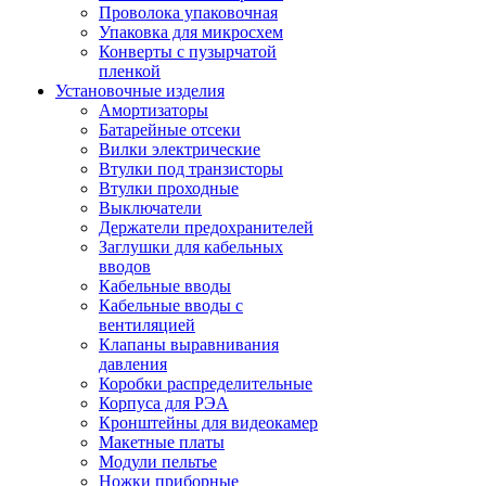
Проволока упаковочная
Упаковка для микросхем
Конверты с пузырчатой
пленкой
Установочные изделия
Амортизаторы
Батарейные отсеки
Вилки электрические
Втулки под транзисторы
Втулки проходные
Выключатели
Держатели предохранителей
Заглушки для кабельных
вводов
Кабельные вводы
Кабельные вводы с
вентиляцией
Клапаны выравнивания
давления
Коробки распределительные
Корпуса для РЭА
Кронштейны для видеокамер
Макетные платы
Модули пельтье
Ножки приборные