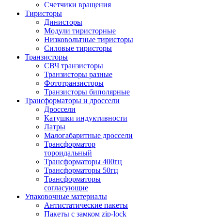
Счетчики вращения
Тиристоры
Динисторы
Модули тиристорные
Низковольтные тиристоры
Силовые тиристоры
Транзисторы
СВЧ транзисторы
Транзисторы разные
Фототранзисторы
Транзисторы биполярные
Трансформаторы и дроссели
Дроссели
Катушки индуктивности
Латры
Малогабаритные дроссели
Трансформатор
тороидальный
Трансформаторы 400гц
Трансформаторы 50гц
Трансформаторы
согласующие
Упаковочные материалы
Антистатические пакеты
Пакеты с замком zip-lock