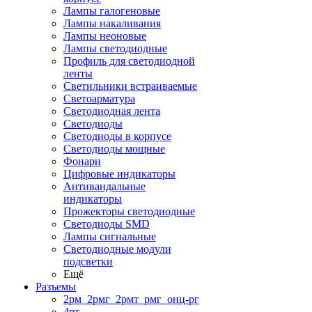
Лампы галогеновые
Лампы накаливания
Лампы неоновые
Лампы светодиодные
Профиль для светодиодной
ленты
Светильники встраиваемые
Светоарматура
Светодиодная лента
Светодиоды
Светодиоды в корпусе
Светодиоды мощные
Фонари
Цифровые индикаторы
Антивандальные
индикаторы
Прожекторы светодиодные
Светодиоды SMD
Лампы сигнальные
Светодиодные модули
подсветки
Ещё
Разъемы
2рм_2рмг_2рмт_рмг_онц-рг
4рт