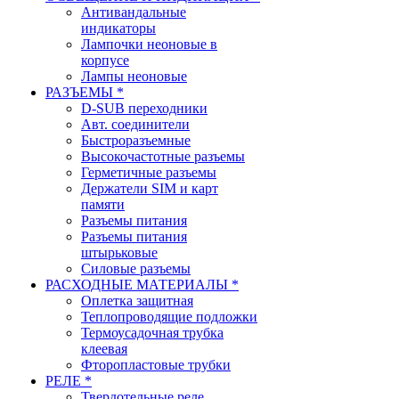
Антивандальные
индикаторы
Лампочки неоновые в
корпусе
Лампы неоновые
РАЗЪЕМЫ *
D-SUB переходники
Авт. соединители
Быстроразъемные
Высокочастотные разъемы
Герметичные разъемы
Держатели SIM и карт
памяти
Разъемы питания
Разъемы питания
штырьковые
Силовые разъемы
РАСХОДНЫЕ МАТЕРИАЛЫ *
Оплетка защитная
Теплопроводящие подложки
Термоусадочная трубка
клеевая
Фторопластовые трубки
РЕЛЕ *
Твердотельные реле