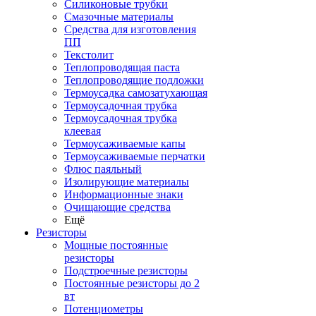
Силиконовые трубки
Смазочные материалы
Средства для изготовления
ПП
Текстолит
Теплопроводящая паста
Теплопроводящие подложки
Термоусадка самозатухающая
Термоусадочная трубка
Термоусадочная трубка
клеевая
Термоусаживаемые капы
Термоусаживаемые перчатки
Флюс паяльный
Изолирующие материалы
Информационные знаки
Очищающие средства
Ещё
Резисторы
Мощные постоянные
резисторы
Подстроечные резисторы
Постоянные резисторы до 2
вт
Потенциометры