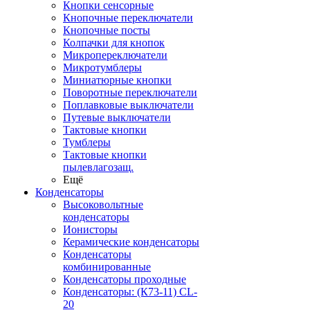
Кнопки сенсорные
Кнопочные переключатели
Кнопочные посты
Колпачки для кнопок
Микропереключатели
Микротумблеры
Миниатюрные кнопки
Поворотные переключатели
Поплавковые выключатели
Путевые выключатели
Тактовые кнопки
Тумблеры
Тактовые кнопки
пылевлагозащ.
Ещё
Конденсаторы
Высоковольтные
конденсаторы
Ионисторы
Керамические конденсаторы
Конденсаторы
комбинированные
Конденсаторы проходные
Конденсаторы: (К73-11) CL-
20