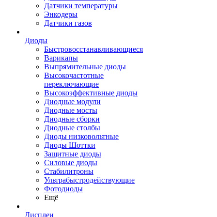
Датчики температуры
Энкодеры
Датчики газов
Диоды
Быстровосстанавливающиеся
Варикапы
Выпрямительные диоды
Высокочастотные
переключающие
Высокоэффективные диоды
Диодные модули
Диодные мосты
Диодные сборки
Диодные столбы
Диоды низковольтные
Диоды Шоттки
Защитные диоды
Силовые диоды
Стабилитроны
Ультрабыстродействующие
Фотодиоды
Ещё
Дисплеи