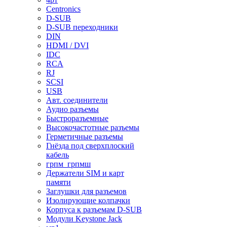
Centronics
D-SUB
D-SUB переходники
DIN
HDMI / DVI
IDC
RCA
RJ
SCSI
USB
Авт. соединители
Аудио разъемы
Быстроразъемные
Высокочастотные разъемы
Герметичные разъемы
Гнёзда под сверхплоский
кабель
грпм_грпмш
Держатели SIM и карт
памяти
Заглушки для разъемов
Изолирующие колпачки
Корпуса к разъемам D-SUB
Модули Keystone Jack