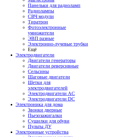
Панельки для радиоламп
Радиолампы
СВЧ модули
Тиратрон
Фотоэлектронные
умножители
ЭВП разные
Электронно-лучевые трубки
Ещё
Электродвигатели
Двигатели генераторы
Двигатели реверсивные
Сельсины
Шаговые двигатели
Щетки для
электродвигателей
Электродвигатели AC
Электродвигатели DC
Электроника для дома
Звонки дверные
Пьезозажигалки
Сушилки для обуви
Пульты ДУ
Электронные устройства