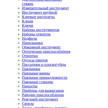
стяжек
Измерительный инструмент
Инструмент врубной
Клеевые пистолеты
Клещи
Ключи
Наборы инструментов
Наборы отверток
Надфили
Напильники
Обжимной инструмент
Оптические приспособления
Отвертки
Отсосы припоя
Пассатижи и плоскогубцы
Паяльники
Паяльные ванны
Паяльные принадлежности
Паяльные станции
Пинцеты
Приборы для выжигания
Рабочие приспособления
Режущий инструмент
Сверла
Тиски, струбцины, зажимы