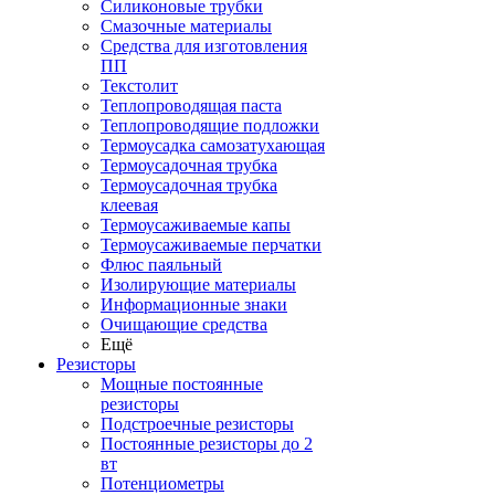
Силиконовые трубки
Смазочные материалы
Средства для изготовления
ПП
Текстолит
Теплопроводящая паста
Теплопроводящие подложки
Термоусадка самозатухающая
Термоусадочная трубка
Термоусадочная трубка
клеевая
Термоусаживаемые капы
Термоусаживаемые перчатки
Флюс паяльный
Изолирующие материалы
Информационные знаки
Очищающие средства
Ещё
Резисторы
Мощные постоянные
резисторы
Подстроечные резисторы
Постоянные резисторы до 2
вт
Потенциометры