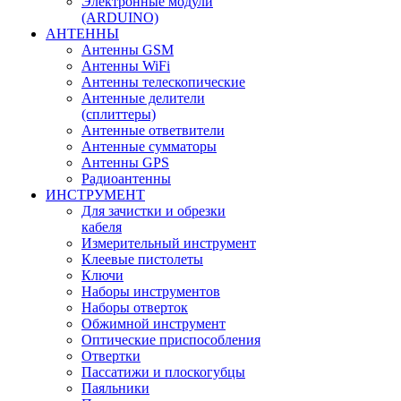
Электронные модули
(ARDUINO)
АНТЕННЫ
Антенны GSM
Антенны WiFi
Антенны телескопические
Антенные делители
(сплиттеры)
Антенные ответвители
Антенные сумматоры
Антенны GPS
Радиоантенны
ИНСТРУМЕНТ
Для зачистки и обрезки
кабеля
Измерительный инструмент
Клеевые пистолеты
Ключи
Наборы инструментов
Наборы отверток
Обжимной инструмент
Оптические приспособления
Отвертки
Пассатижи и плоскогубцы
Паяльники