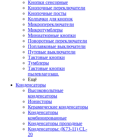
Кнопки сенсорные
Кнопочные переключатели
Кнопочные посты
Колпачки для кнопок
Микропереключатели
Микротумблеры
Миниатюрные кнопки
Поворотные переключатели
Поплавковые выключатели
Путевые выключатели
Тактовые кнопки
Тумблеры
Тактовые кнопки
пылевлагозащ.
Ещё
Конденсаторы
Высоковольтные
конденсаторы
Ионисторы
Керамические конденсаторы
Конденсаторы
комбинированные
Конденсаторы проходные
Конденсаторы: (К73-11) CL-
20