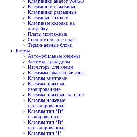
Клеммники аналог WAGO
Клеммники нажимные
Клеммники разрывные
Клеммные колодки
Клеммные колодки на
динрейку
Платы монтажные
Соединительные платы
Терминальные блоки
Клемы
Автомобильные клеммы
Зажимы, крокодилы
Изоляторы для клемм
Клемммы флажковые изол.
Клеммы винтовые
Клеммы ножевые
изолированные
Клеммы ножевые на плату
Клеммы ножевые
неизолированные
Клеммы тип *B*
изолированные
Клеммы тип *B*
неизолированные
Клеммы тип *I*