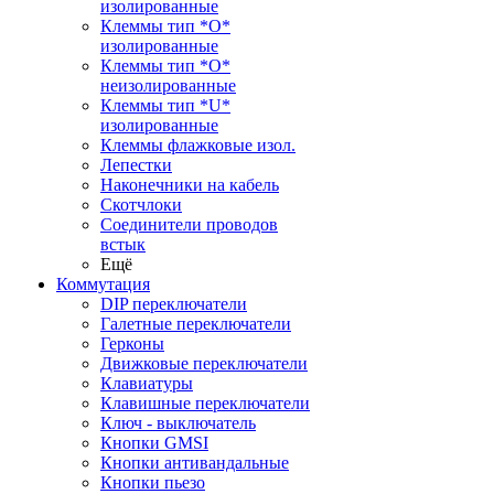
изолированные
Клеммы тип *O*
изолированные
Клеммы тип *O*
неизолированные
Клеммы тип *U*
изолированные
Клеммы флажковые изол.
Лепестки
Наконечники на кабель
Скотчлоки
Соединители проводов
встык
Ещё
Коммутация
DIP переключатели
Галетные переключатели
Герконы
Движковые переключатели
Клавиатуры
Клавишные переключатели
Ключ - выключатель
Кнопки GMSI
Кнопки антивандальные
Кнопки пьезо