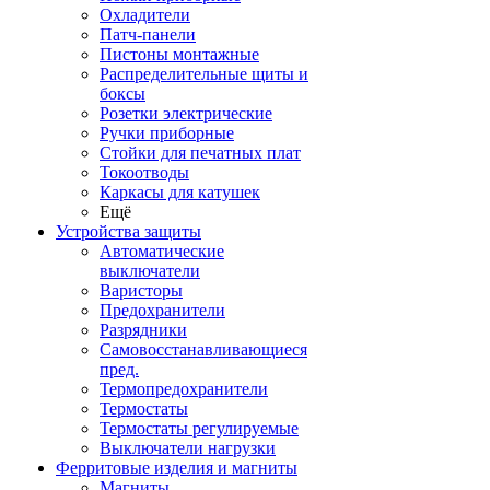
Охладители
Патч-панели
Пистоны монтажные
Распределительные щиты и
боксы
Розетки электрические
Ручки приборные
Стойки для печатных плат
Токоотводы
Каркасы для катушек
Ещё
Устройства защиты
Автоматические
выключатели
Варисторы
Предохранители
Разрядники
Самовосстанавливающиеся
пред.
Термопредохранители
Термостаты
Термостаты регулируемые
Выключатели нагрузки
Ферритовые изделия и магниты
Магниты