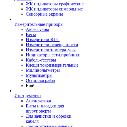
ЖК индикаторы графические
ЖК индикаторы символьные
Сенсорные экраны
Измерительные приборы
Аксессуары
Весы
Измерители RLC
Измерители освещенности
Измерители температуры
Индикаторы сети,пробники
Кабель-тестеры
Клещи токоизмерительные
Миливольтметры
Мультиметры
Осциллографы
Ещё
Инструменты
Антистатика
Биты и насадки для
шуруповерта
Для зачистки и обрезки
кабеля
Для монтажа кабельных