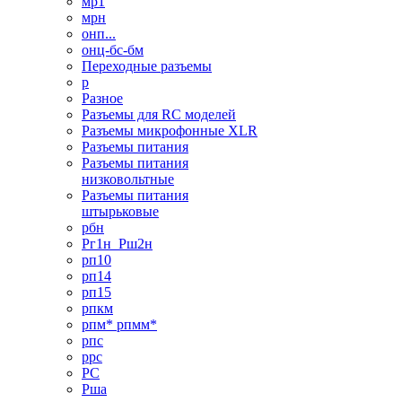
мр1
мрн
онп...
онц-бс-бм
Переходные разъемы
р
Разное
Разъемы для RC моделей
Разъемы микрофонные XLR
Разъемы питания
Разъемы питания
низковольтные
Разъемы питания
штырьковые
рбн
Рг1н_Рш2н
рп10
рп14
рп15
рпкм
рпм* рпмм*
рпс
ррс
РС
Рша