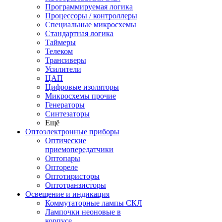
Программируемая логика
Процессоры / контроллеры
Специальные микросхемы
Стандартная логика
Таймеры
Телеком
Трансиверы
Усилители
ЦАП
Цифровые изоляторы
Микросхемы прочие
Генераторы
Синтезаторы
Ещё
Оптоэлектронные приборы
Оптические
приемопередатчики
Оптопары
Оптореле
Оптотиристоры
Оптотранзисторы
Освещение и индикация
Коммутаторные лампы СКЛ
Лампочки неоновые в
корпусе