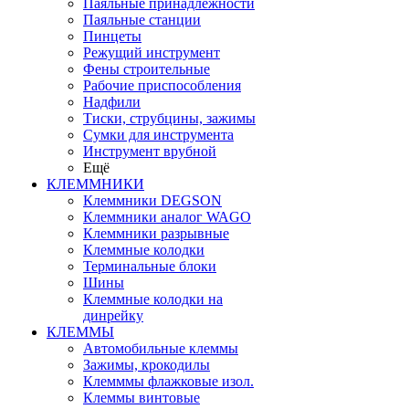
Паяльные принадлежности
Паяльные станции
Пинцеты
Режущий инструмент
Фены строительные
Рабочие приспособления
Надфили
Тиски, струбцины, зажимы
Сумки для инструмента
Инструмент врубной
Ещё
КЛЕММНИКИ
Клеммники DEGSON
Клеммники аналог WAGO
Клеммники разрывные
Клеммные колодки
Терминальные блоки
Шины
Клеммные колодки на
динрейку
КЛЕММЫ
Автомобильные клеммы
Зажимы, крокодилы
Клемммы флажковые изол.
Клеммы винтовые