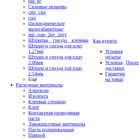
рш_рг
Силовые разъемы
снп_сно
снц
Цилиндрические
малогабаритные
шр_сшр_2рт_2ртт
Штекеры _ гнезда _ клеммы
Как купить
Штыри и гнезда для плат
1.27мм
Условия
Штыри и гнезда для плат
оплаты
2.00мм
Условия
Произ
Штыри и гнезда для плат
доставки
2.54мм
Гарантия
Ещё
на товар
Расходные материалы
Аэрозоли
Изолента
Клеевые стержни
Клей
Контактная проводящая
паста
Лакокрасочные материалы
Паста полировальная
Припой