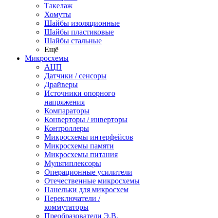
Такелаж
Хомуты
Шайбы изоляционные
Шайбы пластиковые
Шайбы стальные
Ещё
Микросхемы
АЦП
Датчики / сенсоры
Драйверы
Источники опорного
напряжения
Компараторы
Конверторы / инверторы
Контроллеры
Микросхемы интерфейсов
Микросхемы памяти
Микросхемы питания
Мультиплексоры
Операционные усилители
Отечественные микросхемы
Панельки для микросхем
Переключатели /
коммутаторы
Преобразователи Э.В.