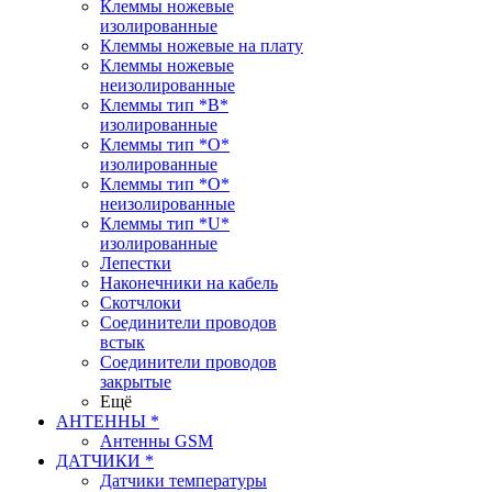
Клеммы ножевые
изолированные
Клеммы ножевые на плату
Клеммы ножевые
неизолированные
Клеммы тип *B*
изолированные
Клеммы тип *O*
изолированные
Клеммы тип *O*
неизолированные
Клеммы тип *U*
изолированные
Лепестки
Наконечники на кабель
Скотчлоки
Соединители проводов
встык
Соединители проводов
закрытые
Ещё
АНТЕННЫ *
Антенны GSM
ДАТЧИКИ *
Датчики температуры