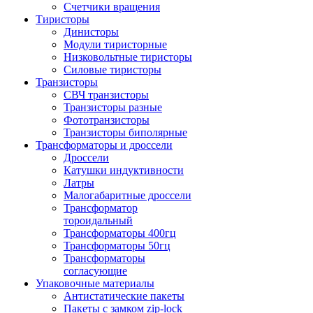
Счетчики вращения
Тиристоры
Динисторы
Модули тиристорные
Низковольтные тиристоры
Силовые тиристоры
Транзисторы
СВЧ транзисторы
Транзисторы разные
Фототранзисторы
Транзисторы биполярные
Трансформаторы и дроссели
Дроссели
Катушки индуктивности
Латры
Малогабаритные дроссели
Трансформатор
тороидальный
Трансформаторы 400гц
Трансформаторы 50гц
Трансформаторы
согласующие
Упаковочные материалы
Антистатические пакеты
Пакеты с замком zip-lock