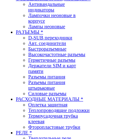
Антивандальные
индикаторы
Лампочки неоновые в
корпусе
Лампы неоновые
РАЗЪЕМЫ *
D-SUB переходники
Авт. соединители
Быстроразъемные
Высокочастотные разъемы
Герметичные разъемы
Держатели SIM и карт
памяти
Разъемы питания
Разъемы питания
штырьковые
Силовые разъемы
РАСХОДНЫЕ МАТЕРИАЛЫ *
Оплетка защитная
Теплопроводящие подложки
Термоусадочная трубка
клеевая
Фторопластовые трубки
РЕЛЕ *
Твердотельные реле