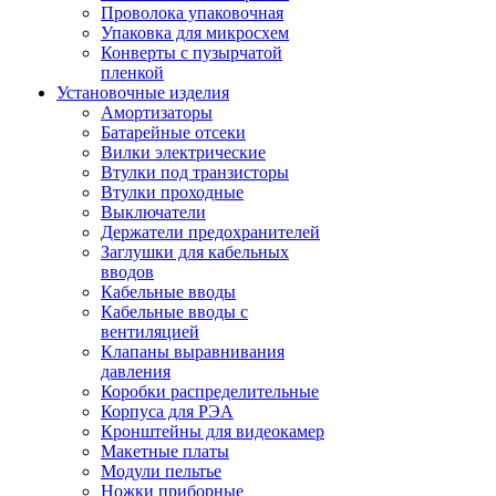
Проволока упаковочная
Упаковка для микросхем
Конверты с пузырчатой
пленкой
Установочные изделия
Амортизаторы
Батарейные отсеки
Вилки электрические
Втулки под транзисторы
Втулки проходные
Выключатели
Держатели предохранителей
Заглушки для кабельных
вводов
Кабельные вводы
Кабельные вводы с
вентиляцией
Клапаны выравнивания
давления
Коробки распределительные
Корпуса для РЭА
Кронштейны для видеокамер
Макетные платы
Модули пельтье
Ножки приборные