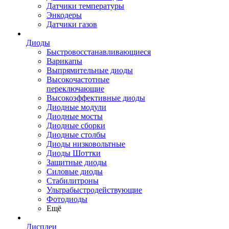
Датчики температуры
Энкодеры
Датчики газов
Диоды
Быстровосстанавливающиеся
Варикапы
Выпрямительные диоды
Высокочастотные
переключающие
Высокоэффективные диоды
Диодные модули
Диодные мосты
Диодные сборки
Диодные столбы
Диоды низковольтные
Диоды Шоттки
Защитные диоды
Силовые диоды
Стабилитроны
Ультрабыстродействующие
Фотодиоды
Ещё
Дисплеи