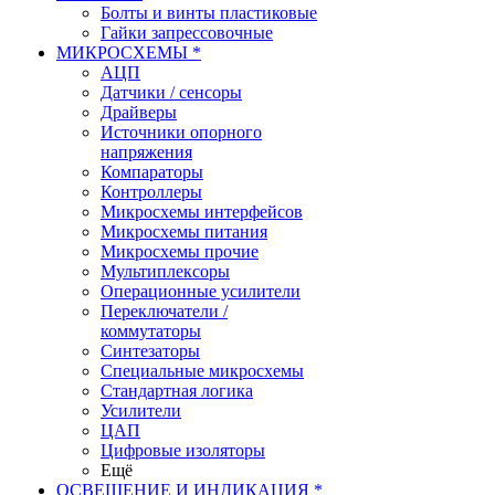
Болты и винты пластиковые
Гайки запрессовочные
МИКРОСХЕМЫ *
АЦП
Датчики / сенсоры
Драйверы
Источники опорного
напряжения
Компараторы
Контроллеры
Микросхемы интерфейсов
Микросхемы питания
Микросхемы прочие
Мультиплексоры
Операционные усилители
Переключатели /
коммутаторы
Синтезаторы
Специальные микросхемы
Стандартная логика
Усилители
ЦАП
Цифровые изоляторы
Ещё
ОСВЕЩЕНИЕ И ИНДИКАЦИЯ *