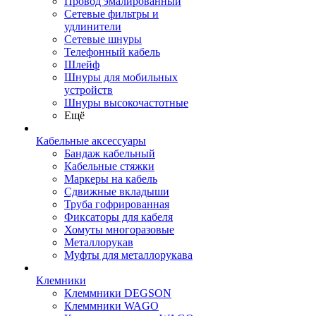
Провод эмалированный
Сетевые фильтры и
удлинители
Сетевые шнуры
Телефонный кабель
Шлейф
Шнуры для мобильных
устройств
Шнуры высокочастотные
Ещё
Кабельные аксессуары
Бандаж кабельный
Кабельные стяжки
Маркеры на кабель
Сдвижные вкладыши
Труба гофрированная
Фиксаторы для кабеля
Хомуты многоразовые
Металлорукав
Муфты для металлорукава
Клемники
Клеммники DEGSON
Клеммники WAGO