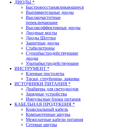
ДИОДЫ *
Быстровосстанавливающиеся
Выпрямительные диоды
Высокочастотные
переключающие
Высокоэффективные диоды
Диодные мосты
Диоды Шоттки
Защитные диоды
Стабилитроны
Супербыстродействующие
диоды
Ультрабыстродействующие
ИНСТРУМЕНТ *
Клеевые пистолеты
Тиски, струбцины, зажимы
ИСТОЧНИКИ ПИТАНИЯ *
Драйверы для светодиодов
Зарядные устройства
Импульсные блоки питания
КАБЕЛЬНАЯ ПРОДУКЦИЯ *
Коаксиальный кабель
Компьютерные шнуры
Межплатные кабели питания
Сетевые шнуры