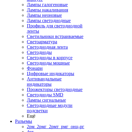
Лампы галогеновые
Лампы накаливания
Лампы неоновые
Лампы светодиодные
Профиль для светодиодной
ленты
Светильники встраиваемые
Светоарматура
Светодиодная лента
Светодиоды
Светодиоды в корпусе
Светодиоды мощные
Фонари
Цифровые индикаторы
Антивандальные
индикаторы
Прожекторы светодиодные
Светодиоды SMD
Лампы сигнальные
Светодиодные модули
подсветки
Ещё
Разъемы
2рм_2рмг_2рмт_рмг_онц-рг
4рт