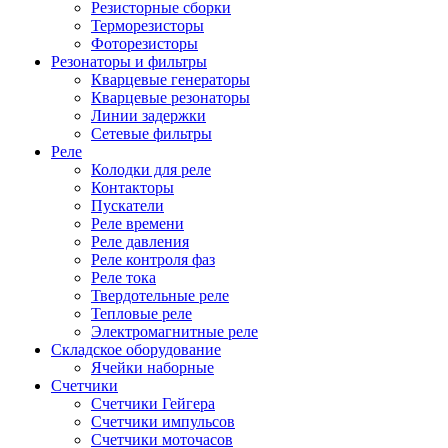
Резисторные сборки
Терморезисторы
Фоторезисторы
Резонаторы и фильтры
Кварцевые генераторы
Кварцевые резонаторы
Линии задержки
Сетевые фильтры
Реле
Колодки для реле
Контакторы
Пускатели
Реле времени
Реле давления
Реле контроля фаз
Реле тока
Твердотельные реле
Тепловые реле
Электромагнитные реле
Складское оборудование
Ячейки наборные
Счетчики
Счетчики Гейгера
Счетчики импульсов
Счетчики моточасов