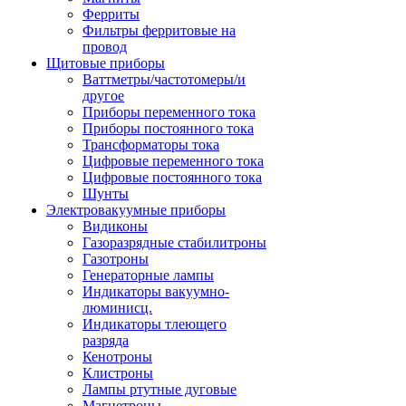
Ферриты
Фильтры ферритовые на
провод
Щитовые приборы
Ваттметры/частотомеры/и
другое
Приборы переменного тока
Приборы постоянного тока
Трансформаторы тока
Цифровые переменного тока
Цифровые постоянного тока
Шунты
Электровакуумные приборы
Видиконы
Газоразрядные стабилитроны
Газотроны
Генераторные лампы
Индикаторы вакуумно-
люминисц.
Индикаторы тлеющего
разряда
Кенотроны
Клистроны
Лампы ртутные дуговые
Магнетроны