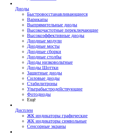
Диоды
Быстровосстанавливающиеся
Варикапы
Выпрямительные диоды
Высокочастотные переключающие
Высокоэффективные диоды
Диодные модули
Диодные мосты
Диодные сборки
Диодные столбы
Диоды низковольтные
Диоды Шоттки
Защитные диоды
Силовые диоды
Стабилитроны
Ультрабыстродействующие
Фотодиоды
Ещё
Дисплеи
ЖК индикаторы графические
ЖК индикаторы символьные
Сенсорные экраны