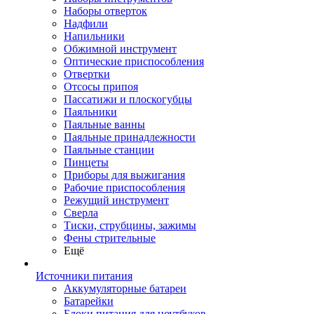
Наборы отверток
Надфили
Напильники
Обжимной инструмент
Оптические приспособления
Отвертки
Отсосы припоя
Пассатижи и плоскогубцы
Паяльники
Паяльные ванны
Паяльные принадлежности
Паяльные станции
Пинцеты
Приборы для выжигания
Рабочие приспособления
Режущий инструмент
Сверла
Тиски, струбцины, зажимы
Фены стрительные
Ещё
Источники питания
Аккумуляторные батареи
Батарейки
Блоки питания для ноутбуков