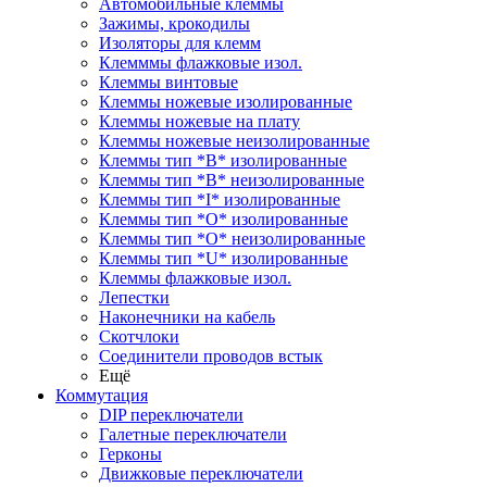
Автомобильные клеммы
Зажимы, крокодилы
Изоляторы для клемм
Клемммы флажковые изол.
Клеммы винтовые
Клеммы ножевые изолированные
Клеммы ножевые на плату
Клеммы ножевые неизолированные
Клеммы тип *B* изолированные
Клеммы тип *B* неизолированные
Клеммы тип *I* изолированные
Клеммы тип *O* изолированные
Клеммы тип *O* неизолированные
Клеммы тип *U* изолированные
Клеммы флажковые изол.
Лепестки
Наконечники на кабель
Скотчлоки
Соединители проводов встык
Ещё
Коммутация
DIP переключатели
Галетные переключатели
Герконы
Движковые переключатели