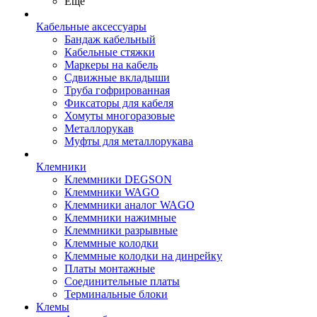
Ещё
Кабельные аксессуары
Бандаж кабельный
Кабельные стяжки
Маркеры на кабель
Сдвижные вкладыши
Труба гофрированная
Фиксаторы для кабеля
Хомуты многоразовые
Металлорукав
Муфты для металлорукава
Клемники
Клеммники DEGSON
Клеммники WAGO
Клеммники аналог WAGO
Клеммники нажимные
Клеммники разрывные
Клеммные колодки
Клеммные колодки на динрейку
Платы монтажные
Соединительные платы
Терминальные блоки
Клемы