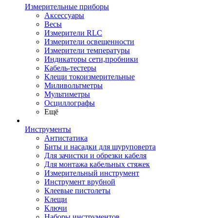
Измерительные приборы
Аксессуары
Весы
Измерители RLC
Измерители освещенности
Измерители температуры
Индикаторы сети,пробники
Кабель-тестеры
Клещи токоизмерительные
Миливольтметры
Мультиметры
Осциллографы
Ещё
Инструменты
Антистатика
Биты и насадки для шуруповерта
Для зачистки и обрезки кабеля
Для монтажа кабельных стяжек
Измерительный инструмент
Инструмент врубной
Клеевые пистолеты
Клещи
Ключи
Наборы инструментов