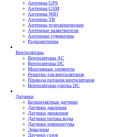
Антенны GPS
Антенны GSM
Антенны WiFi
Антенны ТВ
Антенны телескопические
Антенные разветвители
Антенные сумматоры
Радиоантенны
Вентиляторы
Вентиляторы AC
Вентиляторы DC
Монтажные элементы
Решетки для вентиляторов
Провода питания вентиляторов
Вентиляторы-улитка DC
Датчики
Бесконтактные датчики
Датчики давления
Датчики движения
Датчики потока воды
Датчики температуры
Энкодеры
Датчики газов