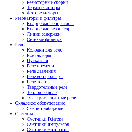
Резисторные сборки
Терморезисторы
Фоторезисторы
Резонаторы и фильтры
Кварцевые генераторы
Кварцевые резонаторы
Линии задержки
Сетевые фильтры
Реле
Колодки для реле
Контакторы
Пускатели
Реле времени
Реле давления
Реле контроля фаз
Реле тока
Твердотельные реле
Тепловые реле
Электромагнитные реле
Складское оборудование
Ячейки наборные
Счетчики
Счетчики Гейгера
Счетчики импульсов
Счетчики моточасов