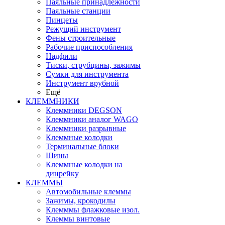
Паяльные принадлежности
Паяльные станции
Пинцеты
Режущий инструмент
Фены строительные
Рабочие приспособления
Надфили
Тиски, струбцины, зажимы
Сумки для инструмента
Инструмент врубной
Ещё
КЛЕММНИКИ
Клеммники DEGSON
Клеммники аналог WAGO
Клеммники разрывные
Клеммные колодки
Терминальные блоки
Шины
Клеммные колодки на
динрейку
КЛЕММЫ
Автомобильные клеммы
Зажимы, крокодилы
Клемммы флажковые изол.
Клеммы винтовые