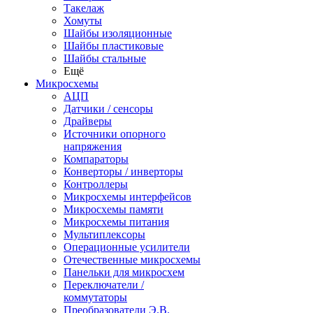
Такелаж
Хомуты
Шайбы изоляционные
Шайбы пластиковые
Шайбы стальные
Ещё
Микросхемы
АЦП
Датчики / сенсоры
Драйверы
Источники опорного
напряжения
Компараторы
Конверторы / инверторы
Контроллеры
Микросхемы интерфейсов
Микросхемы памяти
Микросхемы питания
Мультиплексоры
Операционные усилители
Отечественные микросхемы
Панельки для микросхем
Переключатели /
коммутаторы
Преобразователи Э.В.