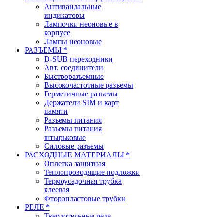
Антивандальные
индикаторы
Лампочки неоновые в
корпусе
Лампы неоновые
РАЗЪЕМЫ *
D-SUB переходники
Авт. соединители
Быстроразъемные
Высокочастотные разъемы
Герметичные разъемы
Держатели SIM и карт
памяти
Разъемы питания
Разъемы питания
штырьковые
Силовые разъемы
РАСХОДНЫЕ МАТЕРИАЛЫ *
Оплетка защитная
Теплопроводящие подложки
Термоусадочная трубка
клеевая
Фторопластовые трубки
РЕЛЕ *
Твердотельные реле