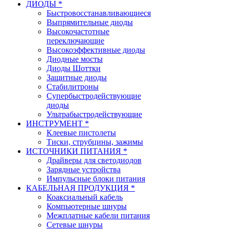
ДИОДЫ *
Быстровосстанавливающиеся
Выпрямительные диоды
Высокочастотные
переключающие
Высокоэффективные диоды
Диодные мосты
Диоды Шоттки
Защитные диоды
Стабилитроны
Супербыстродействующие
диоды
Ультрабыстродействующие
ИНСТРУМЕНТ *
Клеевые пистолеты
Тиски, струбцины, зажимы
ИСТОЧНИКИ ПИТАНИЯ *
Драйверы для светодиодов
Зарядные устройства
Импульсные блоки питания
КАБЕЛЬНАЯ ПРОДУКЦИЯ *
Коаксиальный кабель
Компьютерные шнуры
Межплатные кабели питания
Сетевые шнуры