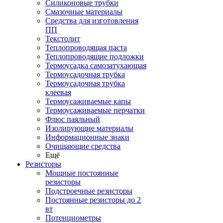
Силиконовые трубки
Смазочные материалы
Средства для изготовления
ПП
Текстолит
Теплопроводящая паста
Теплопроводящие подложки
Термоусадка самозатухающая
Термоусадочная трубка
Термоусадочная трубка
клеевая
Термоусаживаемые капы
Термоусаживаемые перчатки
Флюс паяльный
Изолирующие материалы
Информационные знаки
Очищающие средства
Ещё
Резисторы
Мощные постоянные
резисторы
Подстроечные резисторы
Постоянные резисторы до 2
вт
Потенциометры