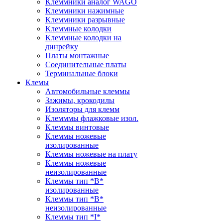
Клеммники аналог WAGO
Клеммники нажимные
Клеммники разрывные
Клеммные колодки
Клеммные колодки на
динрейку
Платы монтажные
Соединительные платы
Терминальные блоки
Клемы
Автомобильные клеммы
Зажимы, крокодилы
Изоляторы для клемм
Клемммы флажковые изол.
Клеммы винтовые
Клеммы ножевые
изолированные
Клеммы ножевые на плату
Клеммы ножевые
неизолированные
Клеммы тип *B*
изолированные
Клеммы тип *B*
неизолированные
Клеммы тип *I*