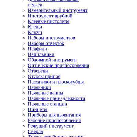
стяжек
Измерительный инструмент
Инструмент врубной
Клеевые пистолеты
Клещи
Ключи
Наборы инструментов
Наборы отверток
Надфили
Напильники
Обжимной инструмент
Оптические приспособления
Отвертки
Отсосы припоя
Пассатижи и плоскогубцы
Паяльники
Паяльные ванны
Паяльные принадлежности
Паяльные станции
Пинцеты
Приборы для выжигания
Рабочие приспособления
Режущий инструмент
Сверла
Тиски, струбцины, зажимы