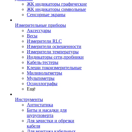
ЖК индикаторы графические
ЖК индикаторы символьные
Сенсорные экраны
Измерительные приборы
Аксессуары
Весы
Измерители RLC
Измерители освещенности
Измерители температуры
Индикаторы сети,пробники
Кабель-тестеры
Клещи токоизмерительные
Миливольтметры
Мультиметры
Осциллографы
Ещё
Инструменты
Антистатика
Биты и насадки для
шуруповерта
Для зачистки и обрезки
кабеля
Для монтажа кабельных