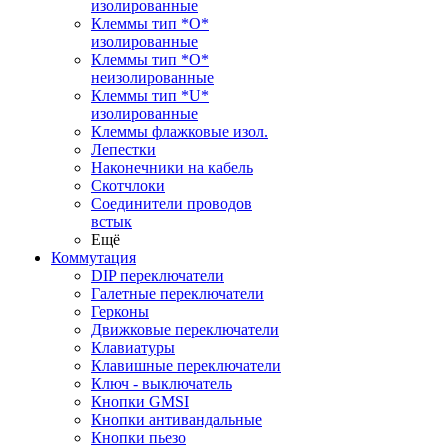
изолированные
Клеммы тип *O*
изолированные
Клеммы тип *O*
неизолированные
Клеммы тип *U*
изолированные
Клеммы флажковые изол.
Лепестки
Наконечники на кабель
Скотчлоки
Соединители проводов
встык
Ещё
Коммутация
DIP переключатели
Галетные переключатели
Герконы
Движковые переключатели
Клавиатуры
Клавишные переключатели
Ключ - выключатель
Кнопки GMSI
Кнопки антивандальные
Кнопки пьезо