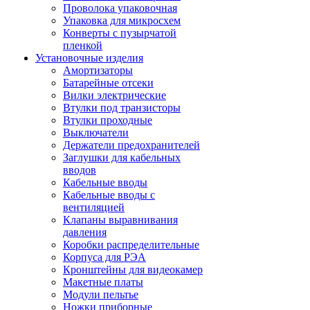
Проволока упаковочная
Упаковка для микросхем
Конверты с пузырчатой
пленкой
Установочные изделия
Амортизаторы
Батарейные отсеки
Вилки электрические
Втулки под транзисторы
Втулки проходные
Выключатели
Держатели предохранителей
Заглушки для кабельных
вводов
Кабельные вводы
Кабельные вводы с
вентиляцией
Клапаны выравнивания
давления
Коробки распределительные
Корпуса для РЭА
Кронштейны для видеокамер
Макетные платы
Модули пельтье
Ножки приборные