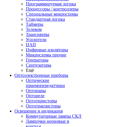
Программируемая логика
Процессоры / контроллеры
Специальные микросхемы
Стандартная логика
Таймеры
Телеком
Трансиверы
Усилители
ЦАП
Цифровые изоляторы
Микросхемы прочие
Генераторы
Синтезаторы
Ещё
Оптоэлектронные приборы
Оптические
приемопередатчики
Оптопары
Оптореле
Оптотиристоры
Оптотранзисторы
Освещение и индикация
Коммутаторные лампы СКЛ
Лампочки неоновые в
корпусе