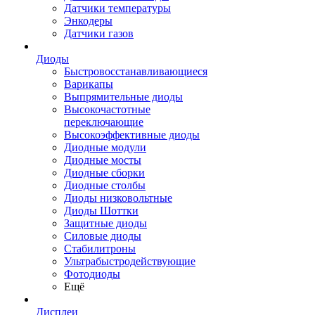
Датчики температуры
Энкодеры
Датчики газов
Диоды
Быстровосстанавливающиеся
Варикапы
Выпрямительные диоды
Высокочастотные
переключающие
Высокоэффективные диоды
Диодные модули
Диодные мосты
Диодные сборки
Диодные столбы
Диоды низковольтные
Диоды Шоттки
Защитные диоды
Силовые диоды
Стабилитроны
Ультрабыстродействующие
Фотодиоды
Ещё
Дисплеи