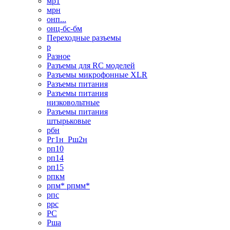
мр1
мрн
онп...
онц-бс-бм
Переходные разъемы
р
Разное
Разъемы для RC моделей
Разъемы микрофонные XLR
Разъемы питания
Разъемы питания
низковольтные
Разъемы питания
штырьковые
рбн
Рг1н_Рш2н
рп10
рп14
рп15
рпкм
рпм* рпмм*
рпс
ррс
РС
Рша