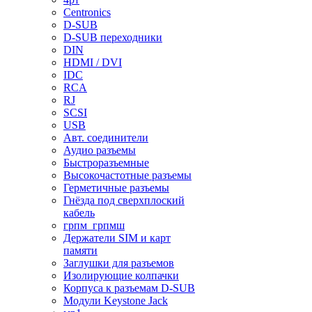
Centronics
D-SUB
D-SUB переходники
DIN
HDMI / DVI
IDC
RCA
RJ
SCSI
USB
Авт. соединители
Аудио разъемы
Быстроразъемные
Высокочастотные разъемы
Герметичные разъемы
Гнёзда под сверхплоский
кабель
грпм_грпмш
Держатели SIM и карт
памяти
Заглушки для разъемов
Изолирующие колпачки
Корпуса к разъемам D-SUB
Модули Keystone Jack