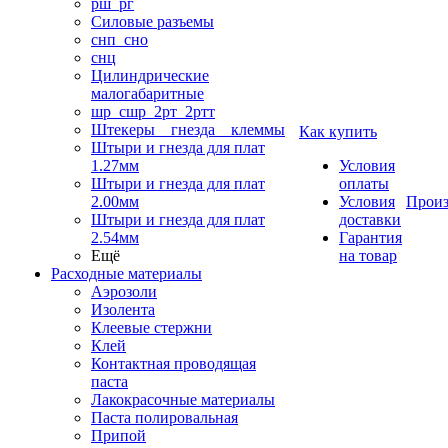
рш_рг
Силовые разъемы
снп_сно
снц
Цилиндрические
малогабаритные
шр_сшр_2рт_2ртт
Штекеры _ гнезда _ клеммы
Как купить
Штыри и гнезда для плат
1.27мм
Условия
Штыри и гнезда для плат
оплаты
2.00мм
Условия
Произ
Штыри и гнезда для плат
доставки
2.54мм
Гарантия
Ещё
на товар
Расходные материалы
Аэрозоли
Изолента
Клеевые стержни
Клей
Контактная проводящая
паста
Лакокрасочные материалы
Паста полировальная
Припой