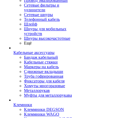
Провод эмалированный
Сетевые фильтры и
удлинители
Сетевые шнуры
Телефонный кабель
Шлейф
Шнуры для мобильных
устройств
Шнуры высокочастотные
Ещё
Кабельные аксессуары
Бандаж кабельный
Кабельные стяжки
Маркеры на кабель
Сдвижные вкладыши
Труба гофрированная
Фиксаторы для кабеля
Хомуты многоразовые
Металлорукав
Муфты для металлорукава
Клемники
Клеммники DEGSON
Клеммники WAGO