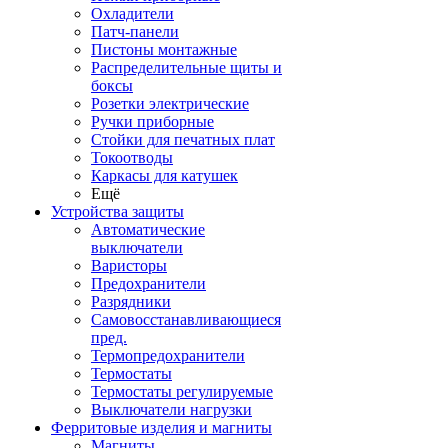
Охладители
Патч-панели
Пистоны монтажные
Распределительные щиты и
боксы
Розетки электрические
Ручки приборные
Стойки для печатных плат
Токоотводы
Каркасы для катушек
Ещё
Устройства защиты
Автоматические
выключатели
Варисторы
Предохранители
Разрядники
Самовосстанавливающиеся
пред.
Термопредохранители
Термостаты
Термостаты регулируемые
Выключатели нагрузки
Ферритовые изделия и магниты
Магниты