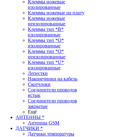
Клеммы ножевые
изолированные
Клеммы ножевые на плату
Клеммы ножевые
неизолированные
Клеммы тип *B*
изолированные
Клеммы тип *O*
изолированные
Клеммы тип *O*
неизолированные
Клеммы тип *U*
изолированные
Лепестки
Наконечники на кабель
Скотчлоки
Соединители проводов
встык
Соединители проводов
закрытые
Ещё
АНТЕННЫ *
Антенны GSM
ДАТЧИКИ *
Датчики температуры