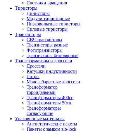
Счетчики вращения
Тиристоры
Динисторы
Модули тиристорные
Низковольтные тиристоры
Силовые тиристоры
Транзисторы
СВЧ транзисторы
Транзисторы разные
Фототранзисторы
Транзисторы биполярные
Трансформаторы и дроссели
Дроссели
Катушки индуктивности
Латры
Малогабаритные дроссели
Трансформатор
тороидальный
Трансформаторы 400гц
Трансформаторы 50гц
Трансформаторы
согласующие
Упаковочные материалы
Антистатические пакеты
Пакеты с замком zip-lock