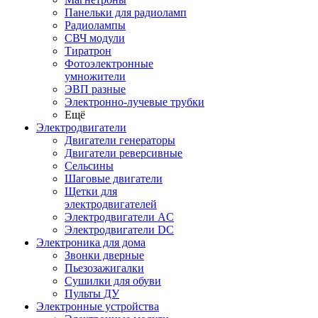
Панельки для радиоламп
Радиолампы
СВЧ модули
Тиратрон
Фотоэлектронные
умножители
ЭВП разные
Электронно-лучевые трубки
Ещё
Электродвигатели
Двигатели генераторы
Двигатели реверсивные
Сельсины
Шаговые двигатели
Щетки для
электродвигателей
Электродвигатели AC
Электродвигатели DC
Электроника для дома
Звонки дверные
Пьезозажигалки
Сушилки для обуви
Пульты ДУ
Электронные устройства