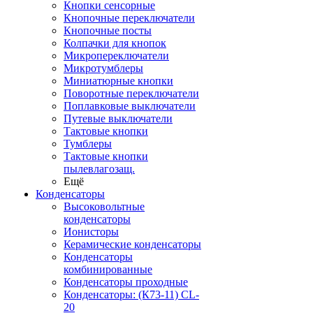
Кнопки сенсорные
Кнопочные переключатели
Кнопочные посты
Колпачки для кнопок
Микропереключатели
Микротумблеры
Миниатюрные кнопки
Поворотные переключатели
Поплавковые выключатели
Путевые выключатели
Тактовые кнопки
Тумблеры
Тактовые кнопки
пылевлагозащ.
Ещё
Конденсаторы
Высоковольтные
конденсаторы
Ионисторы
Керамические конденсаторы
Конденсаторы
комбинированные
Конденсаторы проходные
Конденсаторы: (К73-11) CL-
20