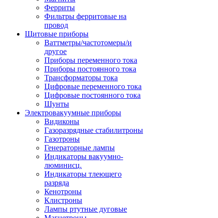
Ферриты
Фильтры ферритовые на
провод
Щитовые приборы
Ваттметры/частотомеры/и
другое
Приборы переменного тока
Приборы постоянного тока
Трансформаторы тока
Цифровые переменного тока
Цифровые постоянного тока
Шунты
Электровакуумные приборы
Видиконы
Газоразрядные стабилитроны
Газотроны
Генераторные лампы
Индикаторы вакуумно-
люминисц.
Индикаторы тлеющего
разряда
Кенотроны
Клистроны
Лампы ртутные дуговые
Магнетроны