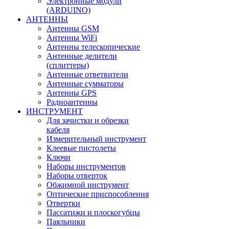
Электронные модули
(ARDUINO)
АНТЕННЫ
Антенны GSM
Антенны WiFi
Антенны телескопические
Антенные делители
(сплиттеры)
Антенные ответвители
Антенные сумматоры
Антенны GPS
Радиоантенны
ИНСТРУМЕНТ
Для зачистки и обрезки
кабеля
Измерительный инструмент
Клеевые пистолеты
Ключи
Наборы инструментов
Наборы отверток
Обжимной инструмент
Оптические приспособления
Отвертки
Пассатижи и плоскогубцы
Паяльники