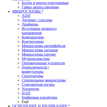
Болты и винты пластиковые
Гайки запрессовочные
МИКРОСХЕМЫ *
АЦП
Датчики / сенсоры
Драйверы
Источники опорного
напряжения
Компараторы
Контроллеры
Микросхемы интерфейсов
Микросхемы питания
Микросхемы прочие
Мультиплексоры
Операционные усилители
Переключатели /
коммутаторы
Синтезаторы
Специальные микросхемы
Стандартная логика
Усилители
ЦАП
Цифровые изоляторы
Ещё
ОСВЕЩЕНИЕ И ИНДИКАЦИЯ *