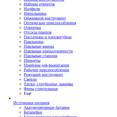
Наборы отверток
Надфили
Напильники
Обжимной инструмент
Оптические приспособления
Отвертки
Отсосы припоя
Пассатижи и плоскогубцы
Паяльники
Паяльные ванны
Паяльные принадлежности
Паяльные станции
Пинцеты
Приборы для выжигания
Рабочие приспособления
Режущий инструмент
Сверла
Тиски, струбцины, зажимы
Фены стрительные
Ещё
Источники питания
Аккумуляторные батареи
Батарейки
Блоки питания для ноутбуков