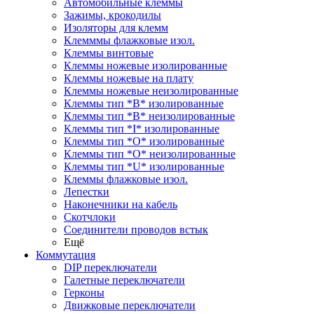
Автомобильные клеммы
Зажимы, крокодилы
Изоляторы для клемм
Клемммы флажковые изол.
Клеммы винтовые
Клеммы ножевые изолированные
Клеммы ножевые на плату
Клеммы ножевые неизолированные
Клеммы тип *B* изолированные
Клеммы тип *B* неизолированные
Клеммы тип *I* изолированные
Клеммы тип *O* изолированные
Клеммы тип *O* неизолированные
Клеммы тип *U* изолированные
Клеммы флажковые изол.
Лепестки
Наконечники на кабель
Скотчлоки
Соединители проводов встык
Ещё
Коммутация
DIP переключатели
Галетные переключатели
Герконы
Движковые переключатели