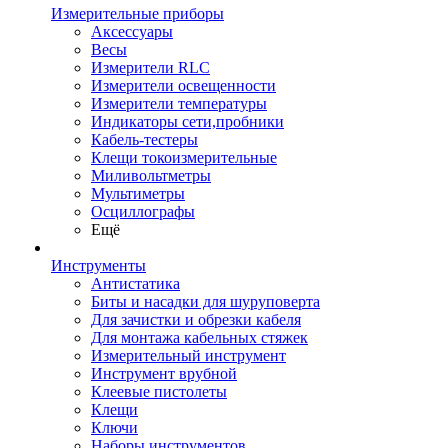
Измерительные приборы
Аксессуары
Весы
Измерители RLC
Измерители освещенности
Измерители температуры
Индикаторы сети,пробники
Кабель-тестеры
Клещи токоизмерительные
Миливольтметры
Мультиметры
Осциллографы
Ещё
Инструменты
Антистатика
Биты и насадки для шуруповерта
Для зачистки и обрезки кабеля
Для монтажа кабельных стяжек
Измерительный инструмент
Инструмент врубной
Клеевые пистолеты
Клещи
Ключи
Наборы инструментов