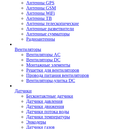
Антенны GPS
Антенны GSM
Антенны WiFi
Антенны ТВ
Антенны телескопические
Антенные разветвители
Антенные сумматоры
Радиоантенны
Вентиляторы
Вентиляторы AC
Вентиляторы DC
Монтажные элементы
Решетки для вентиляторов
Провода питания вентиляторов
Вентиляторы-улитка DC
Датчики
Бесконтактные датчики
Датчики давления
Датчики движения
Датчики потока воды
Датчики температуры
Энкодеры
Датчики газов