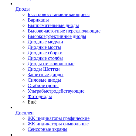
Диоды
Быстровосстанавливающиеся
Варикапы
Выпрямительные диоды
Высокочастотные переключающие
Высокоэффективные диоды
Диодные модули
Диодные мосты
Диодные сборки
Диодные столбы
Диоды низковольтные
Диоды Шоттки
Защитные диоды
Силовые диоды
Стабилитроны
Ультрабыстродействующие
Фотодиоды
Ещё
Дисплеи
ЖК индикаторы графические
ЖК индикаторы символьные
Сенсорные экраны