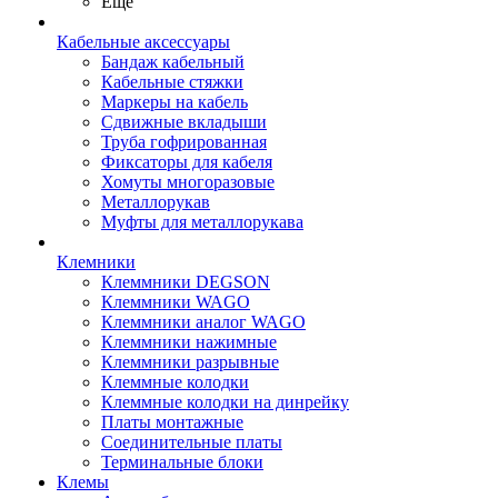
Ещё
Кабельные аксессуары
Бандаж кабельный
Кабельные стяжки
Маркеры на кабель
Сдвижные вкладыши
Труба гофрированная
Фиксаторы для кабеля
Хомуты многоразовые
Металлорукав
Муфты для металлорукава
Клемники
Клеммники DEGSON
Клеммники WAGO
Клеммники аналог WAGO
Клеммники нажимные
Клеммники разрывные
Клеммные колодки
Клеммные колодки на динрейку
Платы монтажные
Соединительные платы
Терминальные блоки
Клемы