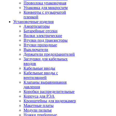
Проволока упаковочная
Упаковка для микросхем
Конверты с пузырчатой
пленкой
Установочные изделия
Амортизаторы
Батарейные отсеки
Вилки электрические
Втулки под транзисторы
Втулки проходные
Выключатели
Держатели предохранителей
Заглушки для кабельных
вводов
Кабельные вводы
Кабельные вводы с
вентиляцией
Клапаны выравнивания
давления
Коробки распределительные
Корпуса для РЭА
Кронштейны для видеокамер
Макетные платы
Модули пельтье
Ножки приборные