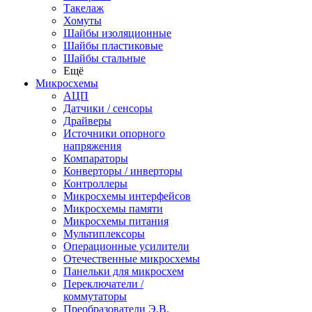
Такелаж
Хомуты
Шайбы изоляционные
Шайбы пластиковые
Шайбы стальные
Ещё
Микросхемы
АЦП
Датчики / сенсоры
Драйверы
Источники опорного
напряжения
Компараторы
Конверторы / инверторы
Контроллеры
Микросхемы интерфейсов
Микросхемы памяти
Микросхемы питания
Мультиплексоры
Операционные усилители
Отечественные микросхемы
Панельки для микросхем
Переключатели /
коммутаторы
Преобразователи Э.В.