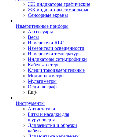
ЖК индикаторы графические
ЖК индикаторы символьные
Сенсорные экраны
Измерительные приборы
Аксессуары
Весы
Измерители RLC
Измерители освещенности
Измерители температуры
Индикаторы сети,пробники
Кабель-тестеры
Клещи токоизмерительные
Миливольтметры
Мультиметры
Осциллографы
Ещё
Инструменты
Антистатика
Биты и насадки для
шуруповерта
Для зачистки и обрезки
кабеля
Для монтажа кабельных