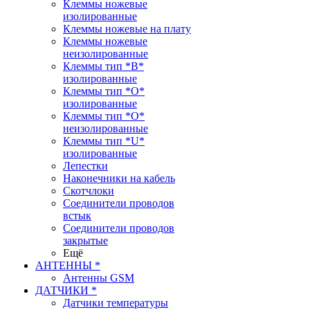
Клеммы ножевые
изолированные
Клеммы ножевые на плату
Клеммы ножевые
неизолированные
Клеммы тип *B*
изолированные
Клеммы тип *O*
изолированные
Клеммы тип *O*
неизолированные
Клеммы тип *U*
изолированные
Лепестки
Наконечники на кабель
Скотчлоки
Соединители проводов
встык
Соединители проводов
закрытые
Ещё
АНТЕННЫ *
Антенны GSM
ДАТЧИКИ *
Датчики температуры