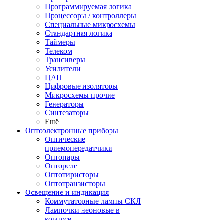
Программируемая логика
Процессоры / контроллеры
Специальные микросхемы
Стандартная логика
Таймеры
Телеком
Трансиверы
Усилители
ЦАП
Цифровые изоляторы
Микросхемы прочие
Генераторы
Синтезаторы
Ещё
Оптоэлектронные приборы
Оптические
приемопередатчики
Оптопары
Оптореле
Оптотиристоры
Оптотранзисторы
Освещение и индикация
Коммутаторные лампы СКЛ
Лампочки неоновые в
корпусе