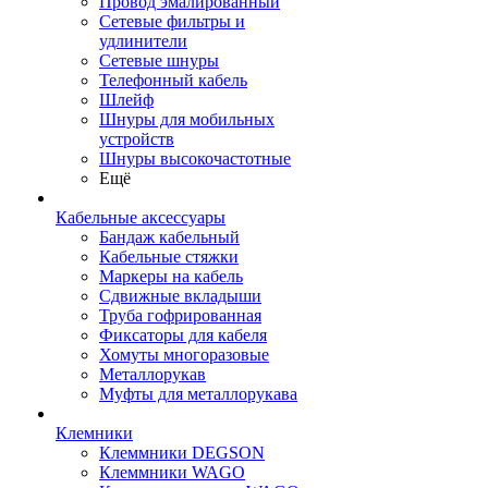
Провод эмалированный
Сетевые фильтры и
удлинители
Сетевые шнуры
Телефонный кабель
Шлейф
Шнуры для мобильных
устройств
Шнуры высокочастотные
Ещё
Кабельные аксессуары
Бандаж кабельный
Кабельные стяжки
Маркеры на кабель
Сдвижные вкладыши
Труба гофрированная
Фиксаторы для кабеля
Хомуты многоразовые
Металлорукав
Муфты для металлорукава
Клемники
Клеммники DEGSON
Клеммники WAGO