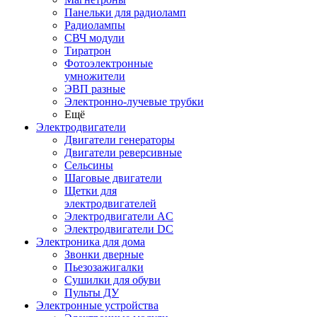
Панельки для радиоламп
Радиолампы
СВЧ модули
Тиратрон
Фотоэлектронные
умножители
ЭВП разные
Электронно-лучевые трубки
Ещё
Электродвигатели
Двигатели генераторы
Двигатели реверсивные
Сельсины
Шаговые двигатели
Щетки для
электродвигателей
Электродвигатели AC
Электродвигатели DC
Электроника для дома
Звонки дверные
Пьезозажигалки
Сушилки для обуви
Пульты ДУ
Электронные устройства