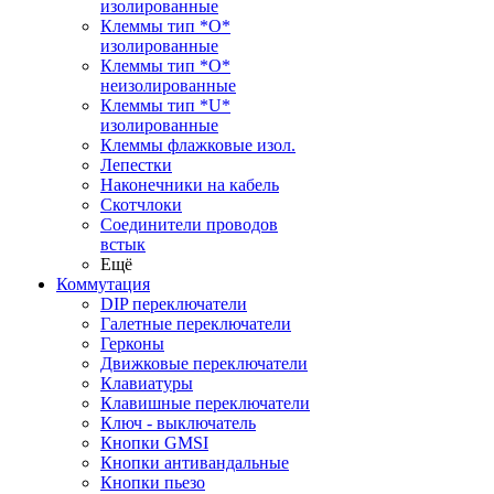
изолированные
Клеммы тип *O*
изолированные
Клеммы тип *O*
неизолированные
Клеммы тип *U*
изолированные
Клеммы флажковые изол.
Лепестки
Наконечники на кабель
Скотчлоки
Соединители проводов
встык
Ещё
Коммутация
DIP переключатели
Галетные переключатели
Герконы
Движковые переключатели
Клавиатуры
Клавишные переключатели
Ключ - выключатель
Кнопки GMSI
Кнопки антивандальные
Кнопки пьезо