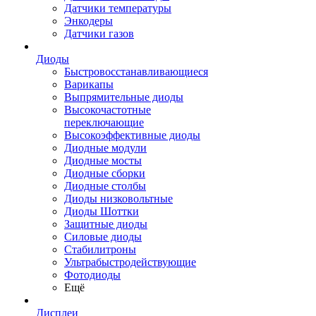
Датчики температуры
Энкодеры
Датчики газов
Диоды
Быстровосстанавливающиеся
Варикапы
Выпрямительные диоды
Высокочастотные
переключающие
Высокоэффективные диоды
Диодные модули
Диодные мосты
Диодные сборки
Диодные столбы
Диоды низковольтные
Диоды Шоттки
Защитные диоды
Силовые диоды
Стабилитроны
Ультрабыстродействующие
Фотодиоды
Ещё
Дисплеи