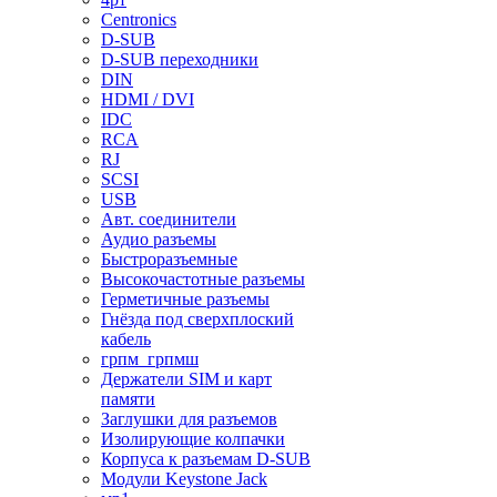
Centronics
D-SUB
D-SUB переходники
DIN
HDMI / DVI
IDC
RCA
RJ
SCSI
USB
Авт. соединители
Аудио разъемы
Быстроразъемные
Высокочастотные разъемы
Герметичные разъемы
Гнёзда под сверхплоский
кабель
грпм_грпмш
Держатели SIM и карт
памяти
Заглушки для разъемов
Изолирующие колпачки
Корпуса к разъемам D-SUB
Модули Keystone Jack