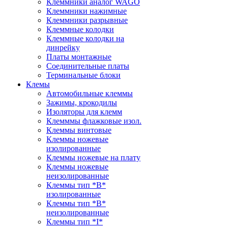
Клеммники аналог WAGO
Клеммники нажимные
Клеммники разрывные
Клеммные колодки
Клеммные колодки на
динрейку
Платы монтажные
Соединительные платы
Терминальные блоки
Клемы
Автомобильные клеммы
Зажимы, крокодилы
Изоляторы для клемм
Клемммы флажковые изол.
Клеммы винтовые
Клеммы ножевые
изолированные
Клеммы ножевые на плату
Клеммы ножевые
неизолированные
Клеммы тип *B*
изолированные
Клеммы тип *B*
неизолированные
Клеммы тип *I*