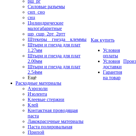
рш_рг
Силовые разъемы
снп_сно
снц
Цилиндрические
малогабаритные
шр_сшр_2рт_2ртт
Штекеры _ гнезда _ клеммы
Как купить
Штыри и гнезда для плат
1.27мм
Условия
Штыри и гнезда для плат
оплаты
2.00мм
Условия
Произ
Штыри и гнезда для плат
доставки
2.54мм
Гарантия
Ещё
на товар
Расходные материалы
Аэрозоли
Изолента
Клеевые стержни
Клей
Контактная проводящая
паста
Лакокрасочные материалы
Паста полировальная
Припой