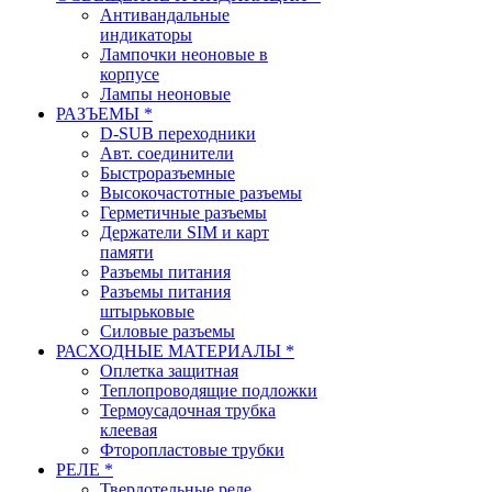
Антивандальные
индикаторы
Лампочки неоновые в
корпусе
Лампы неоновые
РАЗЪЕМЫ *
D-SUB переходники
Авт. соединители
Быстроразъемные
Высокочастотные разъемы
Герметичные разъемы
Держатели SIM и карт
памяти
Разъемы питания
Разъемы питания
штырьковые
Силовые разъемы
РАСХОДНЫЕ МАТЕРИАЛЫ *
Оплетка защитная
Теплопроводящие подложки
Термоусадочная трубка
клеевая
Фторопластовые трубки
РЕЛЕ *
Твердотельные реле