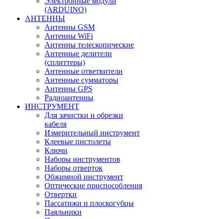
Электронные модули
(ARDUINO)
АНТЕННЫ
Антенны GSM
Антенны WiFi
Антенны телескопические
Антенные делители
(сплиттеры)
Антенные ответвители
Антенные сумматоры
Антенны GPS
Радиоантенны
ИНСТРУМЕНТ
Для зачистки и обрезки
кабеля
Измерительный инструмент
Клеевые пистолеты
Ключи
Наборы инструментов
Наборы отверток
Обжимной инструмент
Оптические приспособления
Отвертки
Пассатижи и плоскогубцы
Паяльники