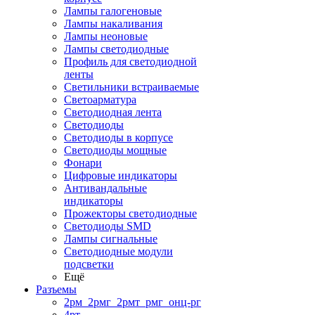
Лампы галогеновые
Лампы накаливания
Лампы неоновые
Лампы светодиодные
Профиль для светодиодной
ленты
Светильники встраиваемые
Светоарматура
Светодиодная лента
Светодиоды
Светодиоды в корпусе
Светодиоды мощные
Фонари
Цифровые индикаторы
Антивандальные
индикаторы
Прожекторы светодиодные
Светодиоды SMD
Лампы сигнальные
Светодиодные модули
подсветки
Ещё
Разъемы
2рм_2рмг_2рмт_рмг_онц-рг
4рт