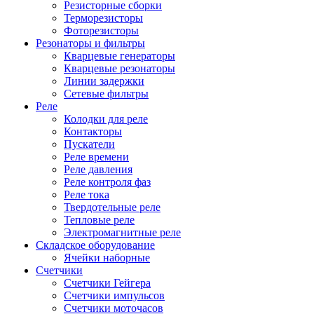
Резисторные сборки
Терморезисторы
Фоторезисторы
Резонаторы и фильтры
Кварцевые генераторы
Кварцевые резонаторы
Линии задержки
Сетевые фильтры
Реле
Колодки для реле
Контакторы
Пускатели
Реле времени
Реле давления
Реле контроля фаз
Реле тока
Твердотельные реле
Тепловые реле
Электромагнитные реле
Складское оборудование
Ячейки наборные
Счетчики
Счетчики Гейгера
Счетчики импульсов
Счетчики моточасов