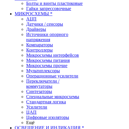
Болты и винты пластиковые
Гайки запрессовочные
МИКРОСХЕМЫ *
АЦП
Датчики / сенсоры
Драйверы
Источники опорного
напряжения
Компараторы
Контроллеры
Микросхемы интерфейсов
Микросхемы питания
Микросхемы прочие
Мультиплексоры
Операционные усилители
Переключатели /
коммутаторы
Синтезаторы
Специальные микросхемы
Стандартная логика
Усилители
ЦАП
Цифровые изоляторы
Ещё
ОСВЕЩЕНИЕ И ИНДИКАЦИЯ *