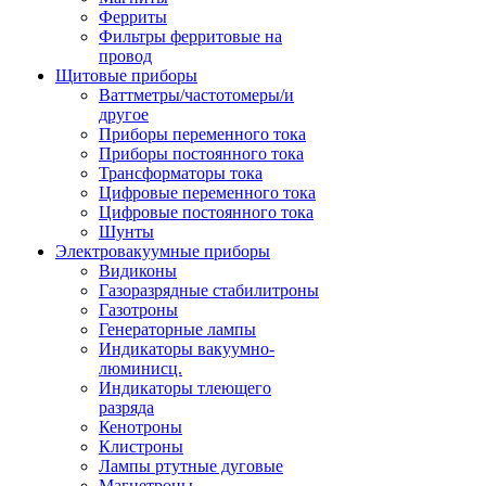
Ферриты
Фильтры ферритовые на
провод
Щитовые приборы
Ваттметры/частотомеры/и
другое
Приборы переменного тока
Приборы постоянного тока
Трансформаторы тока
Цифровые переменного тока
Цифровые постоянного тока
Шунты
Электровакуумные приборы
Видиконы
Газоразрядные стабилитроны
Газотроны
Генераторные лампы
Индикаторы вакуумно-
люминисц.
Индикаторы тлеющего
разряда
Кенотроны
Клистроны
Лампы ртутные дуговые
Магнетроны