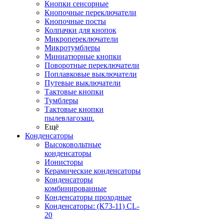
Кнопки сенсорные
Кнопочные переключатели
Кнопочные посты
Колпачки для кнопок
Микропереключатели
Микротумблеры
Миниатюрные кнопки
Поворотные переключатели
Поплавковые выключатели
Путевые выключатели
Тактовые кнопки
Тумблеры
Тактовые кнопки
пылевлагозащ.
Ещё
Конденсаторы
Высоковольтные
конденсаторы
Ионисторы
Керамические конденсаторы
Конденсаторы
комбинированные
Конденсаторы проходные
Конденсаторы: (К73-11) CL-
20