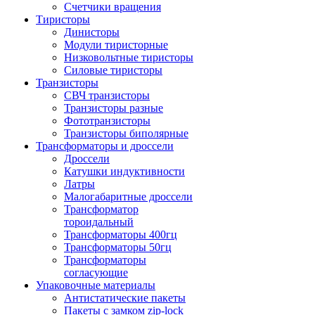
Счетчики вращения
Тиристоры
Динисторы
Модули тиристорные
Низковольтные тиристоры
Силовые тиристоры
Транзисторы
СВЧ транзисторы
Транзисторы разные
Фототранзисторы
Транзисторы биполярные
Трансформаторы и дроссели
Дроссели
Катушки индуктивности
Латры
Малогабаритные дроссели
Трансформатор
тороидальный
Трансформаторы 400гц
Трансформаторы 50гц
Трансформаторы
согласующие
Упаковочные материалы
Антистатические пакеты
Пакеты с замком zip-lock