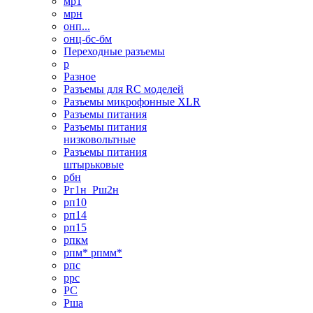
мр1
мрн
онп...
онц-бс-бм
Переходные разъемы
р
Разное
Разъемы для RC моделей
Разъемы микрофонные XLR
Разъемы питания
Разъемы питания
низковольтные
Разъемы питания
штырьковые
рбн
Рг1н_Рш2н
рп10
рп14
рп15
рпкм
рпм* рпмм*
рпс
ррс
РС
Рша