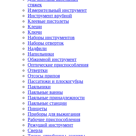
стяжек
Измерительный инструмент
Инструмент врубной
Клеевые пистолеты
Клещи
Ключи
Наборы инструментов
Наборы отверток
Надфили
Напильники
Обжимной инструмент
Оптические приспособления
Отвертки
Отсосы припоя
Пассатижи и плоскогубцы
Паяльники
Паяльные ванны
Паяльные принадлежности
Паяльные станции
Пинцеты
Приборы для выжигания
Рабочие приспособления
Режущий инструмент
Сверла
Тиски, струбцины, зажимы