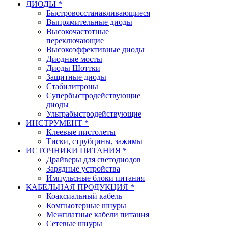
ДИОДЫ *
Быстровосстанавливающиеся
Выпрямительные диоды
Высокочастотные
переключающие
Высокоэффективные диоды
Диодные мосты
Диоды Шоттки
Защитные диоды
Стабилитроны
Супербыстродействующие
диоды
Ультрабыстродействующие
ИНСТРУМЕНТ *
Клеевые пистолеты
Тиски, струбцины, зажимы
ИСТОЧНИКИ ПИТАНИЯ *
Драйверы для светодиодов
Зарядные устройства
Импульсные блоки питания
КАБЕЛЬНАЯ ПРОДУКЦИЯ *
Коаксиальный кабель
Компьютерные шнуры
Межплатные кабели питания
Сетевые шнуры