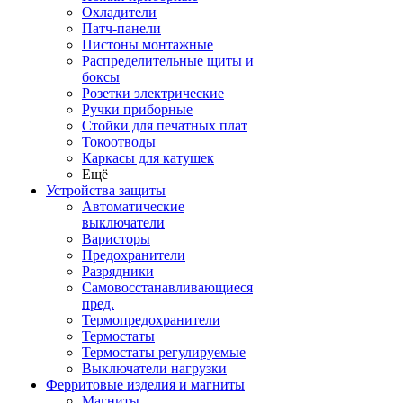
Охладители
Патч-панели
Пистоны монтажные
Распределительные щиты и
боксы
Розетки электрические
Ручки приборные
Стойки для печатных плат
Токоотводы
Каркасы для катушек
Ещё
Устройства защиты
Автоматические
выключатели
Варисторы
Предохранители
Разрядники
Самовосстанавливающиеся
пред.
Термопредохранители
Термостаты
Термостаты регулируемые
Выключатели нагрузки
Ферритовые изделия и магниты
Магниты