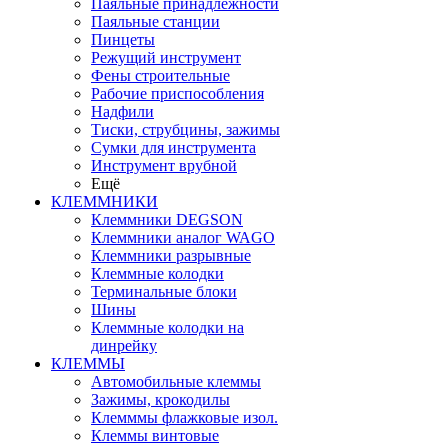
Паяльные принадлежности
Паяльные станции
Пинцеты
Режущий инструмент
Фены строительные
Рабочие приспособления
Надфили
Тиски, струбцины, зажимы
Сумки для инструмента
Инструмент врубной
Ещё
КЛЕММНИКИ
Клеммники DEGSON
Клеммники аналог WAGO
Клеммники разрывные
Клеммные колодки
Терминальные блоки
Шины
Клеммные колодки на
динрейку
КЛЕММЫ
Автомобильные клеммы
Зажимы, крокодилы
Клемммы флажковые изол.
Клеммы винтовые