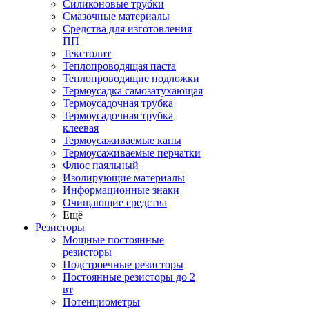
Силиконовые трубки
Смазочные материалы
Средства для изготовления
ПП
Текстолит
Теплопроводящая паста
Теплопроводящие подложки
Термоусадка самозатухающая
Термоусадочная трубка
Термоусадочная трубка
клеевая
Термоусаживаемые капы
Термоусаживаемые перчатки
Флюс паяльный
Изолирующие материалы
Информационные знаки
Очищающие средства
Ещё
Резисторы
Мощные постоянные
резисторы
Подстроечные резисторы
Постоянные резисторы до 2
вт
Потенциометры