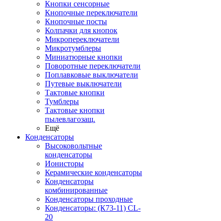
Кнопки сенсорные
Кнопочные переключатели
Кнопочные посты
Колпачки для кнопок
Микропереключатели
Микротумблеры
Миниатюрные кнопки
Поворотные переключатели
Поплавковые выключатели
Путевые выключатели
Тактовые кнопки
Тумблеры
Тактовые кнопки
пылевлагозащ.
Ещё
Конденсаторы
Высоковольтные
конденсаторы
Ионисторы
Керамические конденсаторы
Конденсаторы
комбинированные
Конденсаторы проходные
Конденсаторы: (К73-11) CL-
20