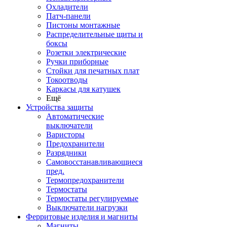
Охладители
Патч-панели
Пистоны монтажные
Распределительные щиты и
боксы
Розетки электрические
Ручки приборные
Стойки для печатных плат
Токоотводы
Каркасы для катушек
Ещё
Устройства защиты
Автоматические
выключатели
Варисторы
Предохранители
Разрядники
Самовосстанавливающиеся
пред.
Термопредохранители
Термостаты
Термостаты регулируемые
Выключатели нагрузки
Ферритовые изделия и магниты
Магниты