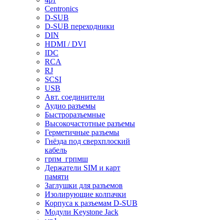
Centronics
D-SUB
D-SUB переходники
DIN
HDMI / DVI
IDC
RCA
RJ
SCSI
USB
Авт. соединители
Аудио разъемы
Быстроразъемные
Высокочастотные разъемы
Герметичные разъемы
Гнёзда под сверхплоский
кабель
грпм_грпмш
Держатели SIM и карт
памяти
Заглушки для разъемов
Изолирующие колпачки
Корпуса к разъемам D-SUB
Модули Keystone Jack