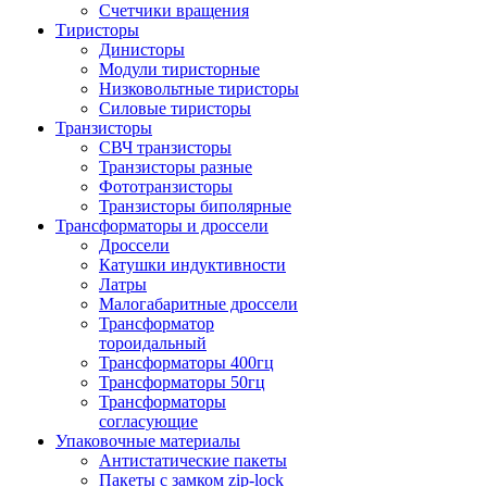
Счетчики вращения
Тиристоры
Динисторы
Модули тиристорные
Низковольтные тиристоры
Силовые тиристоры
Транзисторы
СВЧ транзисторы
Транзисторы разные
Фототранзисторы
Транзисторы биполярные
Трансформаторы и дроссели
Дроссели
Катушки индуктивности
Латры
Малогабаритные дроссели
Трансформатор
тороидальный
Трансформаторы 400гц
Трансформаторы 50гц
Трансформаторы
согласующие
Упаковочные материалы
Антистатические пакеты
Пакеты с замком zip-lock