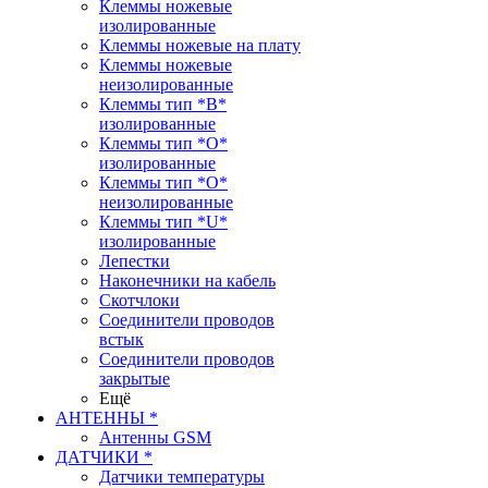
Клеммы ножевые
изолированные
Клеммы ножевые на плату
Клеммы ножевые
неизолированные
Клеммы тип *B*
изолированные
Клеммы тип *O*
изолированные
Клеммы тип *O*
неизолированные
Клеммы тип *U*
изолированные
Лепестки
Наконечники на кабель
Скотчлоки
Соединители проводов
встык
Соединители проводов
закрытые
Ещё
АНТЕННЫ *
Антенны GSM
ДАТЧИКИ *
Датчики температуры