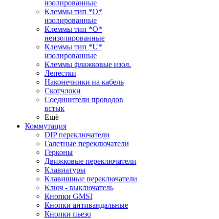
изолированные
Клеммы тип *O*
изолированные
Клеммы тип *O*
неизолированные
Клеммы тип *U*
изолированные
Клеммы флажковые изол.
Лепестки
Наконечники на кабель
Скотчлоки
Соединители проводов
встык
Ещё
Коммутация
DIP переключатели
Галетные переключатели
Герконы
Движковые переключатели
Клавиатуры
Клавишные переключатели
Ключ - выключатель
Кнопки GMSI
Кнопки антивандальные
Кнопки пьезо