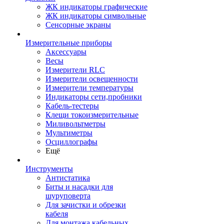
ЖК индикаторы графические
ЖК индикаторы символьные
Сенсорные экраны
Измерительные приборы
Аксессуары
Весы
Измерители RLC
Измерители освещенности
Измерители температуры
Индикаторы сети,пробники
Кабель-тестеры
Клещи токоизмерительные
Миливольтметры
Мультиметры
Осциллографы
Ещё
Инструменты
Антистатика
Биты и насадки для
шуруповерта
Для зачистки и обрезки
кабеля
Для монтажа кабельных