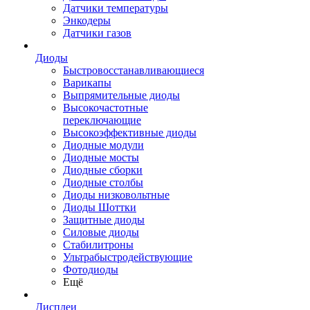
Датчики температуры
Энкодеры
Датчики газов
Диоды
Быстровосстанавливающиеся
Варикапы
Выпрямительные диоды
Высокочастотные
переключающие
Высокоэффективные диоды
Диодные модули
Диодные мосты
Диодные сборки
Диодные столбы
Диоды низковольтные
Диоды Шоттки
Защитные диоды
Силовые диоды
Стабилитроны
Ультрабыстродействующие
Фотодиоды
Ещё
Дисплеи