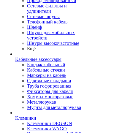
Провод эмалированный
Сетевые фильтры и
удлинители
Сетевые шнуры
Телефонный кабель
Шлейф
Шнуры для мобильных
устройств
Шнуры высокочастотные
Ещё
Кабельные аксессуары
Бандаж кабельный
Кабельные стяжки
Маркеры на кабель
Сдвижные вкладыши
Труба гофрированная
Фиксаторы для кабеля
Хомуты многоразовые
Металлорукав
Муфты для металлорукава
Клемники
Клеммники DEGSON
Клеммники WAGO