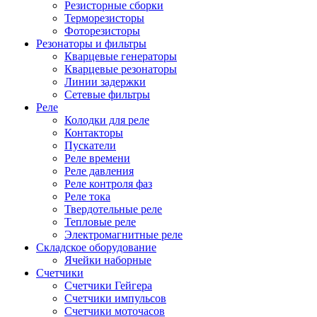
Резисторные сборки
Терморезисторы
Фоторезисторы
Резонаторы и фильтры
Кварцевые генераторы
Кварцевые резонаторы
Линии задержки
Сетевые фильтры
Реле
Колодки для реле
Контакторы
Пускатели
Реле времени
Реле давления
Реле контроля фаз
Реле тока
Твердотельные реле
Тепловые реле
Электромагнитные реле
Складское оборудование
Ячейки наборные
Счетчики
Счетчики Гейгера
Счетчики импульсов
Счетчики моточасов