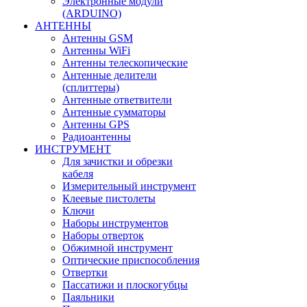
Электронные модули
(ARDUINO)
АНТЕННЫ
Антенны GSM
Антенны WiFi
Антенны телескопические
Антенные делители
(сплиттеры)
Антенные ответвители
Антенные сумматоры
Антенны GPS
Радиоантенны
ИНСТРУМЕНТ
Для зачистки и обрезки
кабеля
Измерительный инструмент
Клеевые пистолеты
Ключи
Наборы инструментов
Наборы отверток
Обжимной инструмент
Оптические приспособления
Отвертки
Пассатижи и плоскогубцы
Паяльники