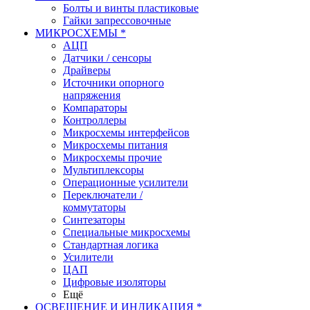
Болты и винты пластиковые
Гайки запрессовочные
МИКРОСХЕМЫ *
АЦП
Датчики / сенсоры
Драйверы
Источники опорного
напряжения
Компараторы
Контроллеры
Микросхемы интерфейсов
Микросхемы питания
Микросхемы прочие
Мультиплексоры
Операционные усилители
Переключатели /
коммутаторы
Синтезаторы
Специальные микросхемы
Стандартная логика
Усилители
ЦАП
Цифровые изоляторы
Ещё
ОСВЕЩЕНИЕ И ИНДИКАЦИЯ *