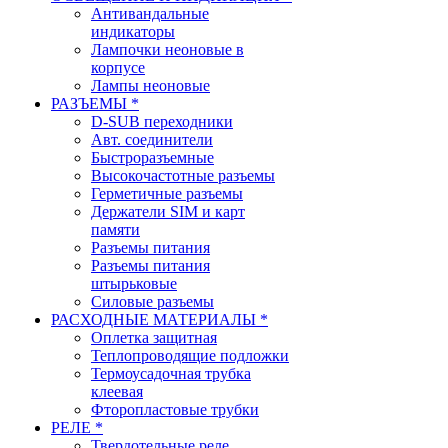
Антивандальные
индикаторы
Лампочки неоновые в
корпусе
Лампы неоновые
РАЗЪЕМЫ *
D-SUB переходники
Авт. соединители
Быстроразъемные
Высокочастотные разъемы
Герметичные разъемы
Держатели SIM и карт
памяти
Разъемы питания
Разъемы питания
штырьковые
Силовые разъемы
РАСХОДНЫЕ МАТЕРИАЛЫ *
Оплетка защитная
Теплопроводящие подложки
Термоусадочная трубка
клеевая
Фторопластовые трубки
РЕЛЕ *
Твердотельные реле