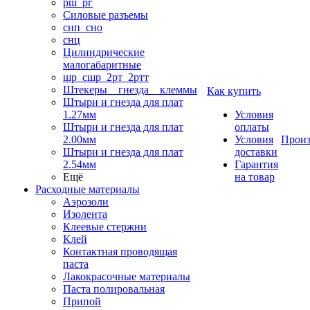
рш_рг
Силовые разъемы
снп_сно
снц
Цилиндрические
малогабаритные
шр_сшр_2рт_2ртт
Штекеры _ гнезда _ клеммы
Как купить
Штыри и гнезда для плат
1.27мм
Условия
Штыри и гнезда для плат
оплаты
2.00мм
Условия
Произ
Штыри и гнезда для плат
доставки
2.54мм
Гарантия
Ещё
на товар
Расходные материалы
Аэрозоли
Изолента
Клеевые стержни
Клей
Контактная проводящая
паста
Лакокрасочные материалы
Паста полировальная
Припой