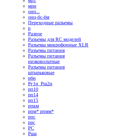
мр1
мрн
онп...
онц-бс-бм
Переходные разъемы
р
Разное
Разъемы для RC моделей
Разъемы микрофонные XLR
Разъемы питания
Разъемы питания
низковольтные
Разъемы питания
штырьковые
рбн
Рг1н_Рш2н
рп10
рп14
рп15
рпкм
рпм* рпмм*
рпс
ррс
РС
Рша