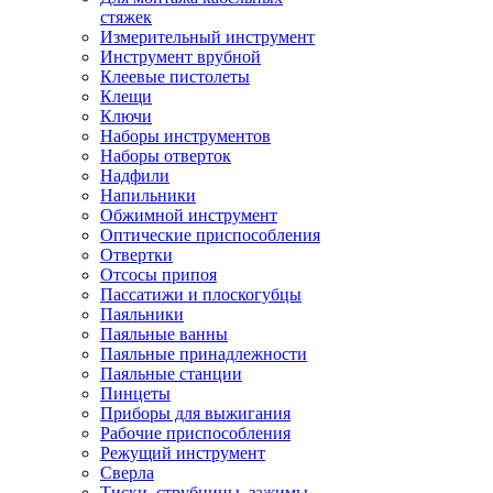
стяжек
Измерительный инструмент
Инструмент врубной
Клеевые пистолеты
Клещи
Ключи
Наборы инструментов
Наборы отверток
Надфили
Напильники
Обжимной инструмент
Оптические приспособления
Отвертки
Отсосы припоя
Пассатижи и плоскогубцы
Паяльники
Паяльные ванны
Паяльные принадлежности
Паяльные станции
Пинцеты
Приборы для выжигания
Рабочие приспособления
Режущий инструмент
Сверла
Тиски, струбцины, зажимы