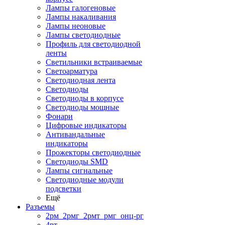
Лампы галогеновые
Лампы накаливания
Лампы неоновые
Лампы светодиодные
Профиль для светодиодной
ленты
Светильники встраиваемые
Светоарматура
Светодиодная лента
Светодиоды
Светодиоды в корпусе
Светодиоды мощные
Фонари
Цифровые индикаторы
Антивандальные
индикаторы
Прожекторы светодиодные
Светодиоды SMD
Лампы сигнальные
Светодиодные модули
подсветки
Ещё
Разъемы
2рм_2рмг_2рмт_рмг_онц-рг
4рт