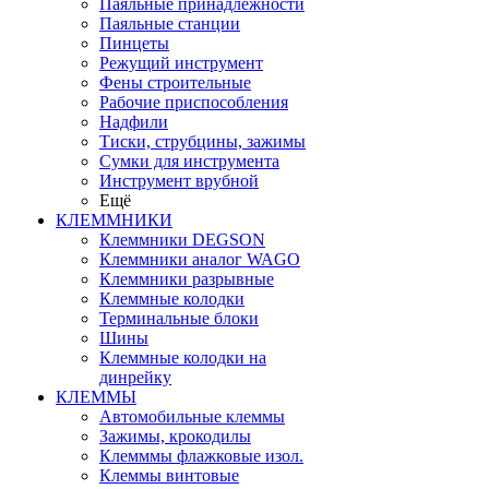
Паяльные принадлежности
Паяльные станции
Пинцеты
Режущий инструмент
Фены строительные
Рабочие приспособления
Надфили
Тиски, струбцины, зажимы
Сумки для инструмента
Инструмент врубной
Ещё
КЛЕММНИКИ
Клеммники DEGSON
Клеммники аналог WAGO
Клеммники разрывные
Клеммные колодки
Терминальные блоки
Шины
Клеммные колодки на
динрейку
КЛЕММЫ
Автомобильные клеммы
Зажимы, крокодилы
Клемммы флажковые изол.
Клеммы винтовые