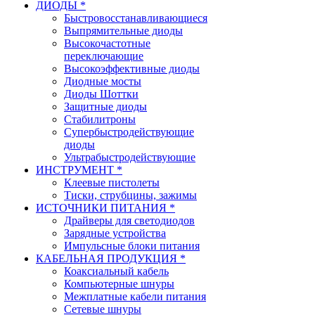
ДИОДЫ *
Быстровосстанавливающиеся
Выпрямительные диоды
Высокочастотные
переключающие
Высокоэффективные диоды
Диодные мосты
Диоды Шоттки
Защитные диоды
Стабилитроны
Супербыстродействующие
диоды
Ультрабыстродействующие
ИНСТРУМЕНТ *
Клеевые пистолеты
Тиски, струбцины, зажимы
ИСТОЧНИКИ ПИТАНИЯ *
Драйверы для светодиодов
Зарядные устройства
Импульсные блоки питания
КАБЕЛЬНАЯ ПРОДУКЦИЯ *
Коаксиальный кабель
Компьютерные шнуры
Межплатные кабели питания
Сетевые шнуры