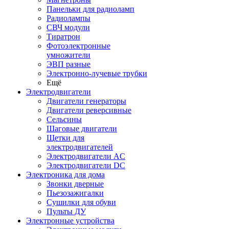
Панельки для радиоламп
Радиолампы
СВЧ модули
Тиратрон
Фотоэлектронные
умножители
ЭВП разные
Электронно-лучевые трубки
Ещё
Электродвигатели
Двигатели генераторы
Двигатели реверсивные
Сельсины
Шаговые двигатели
Щетки для
электродвигателей
Электродвигатели AC
Электродвигатели DC
Электроника для дома
Звонки дверные
Пьезозажигалки
Сушилки для обуви
Пульты ДУ
Электронные устройства