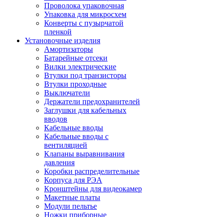
Проволока упаковочная
Упаковка для микросхем
Конверты с пузырчатой
пленкой
Установочные изделия
Амортизаторы
Батарейные отсеки
Вилки электрические
Втулки под транзисторы
Втулки проходные
Выключатели
Держатели предохранителей
Заглушки для кабельных
вводов
Кабельные вводы
Кабельные вводы с
вентиляцией
Клапаны выравнивания
давления
Коробки распределительные
Корпуса для РЭА
Кронштейны для видеокамер
Макетные платы
Модули пельтье
Ножки приборные