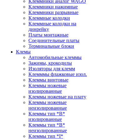
Клеммники аналог WAGO
Клеммники нажимные
Клеммники разрывные
Клеммные колодки
Клеммные колодки на
динрейку
Платы монтажные
Соединительные платы
Терминальные блоки
Клемы
Автомобильные клеммы
Зажимы, крокодилы
Изоляторы для клемм
Клемммы флажковые изол.
Клеммы винтовые
Клеммы ножевые
изолированные
Клеммы ножевые на плату
Клеммы ножевые
неизолированные
Клеммы тип *B*
изолированные
Клеммы тип *B*
неизолированные
Клеммы тип *I*