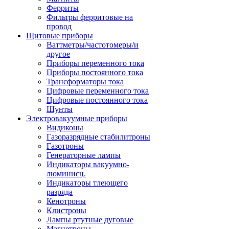
Ферриты
Фильтры ферритовые на
провод
Щитовые приборы
Ваттметры/частотомеры/и
другое
Приборы переменного тока
Приборы постоянного тока
Трансформаторы тока
Цифровые переменного тока
Цифровые постоянного тока
Шунты
Электровакуумные приборы
Видиконы
Газоразрядные стабилитроны
Газотроны
Генераторные лампы
Индикаторы вакуумно-
люминисц.
Индикаторы тлеющего
разряда
Кенотроны
Клистроны
Лампы ртутные дуговые
Магнетроны