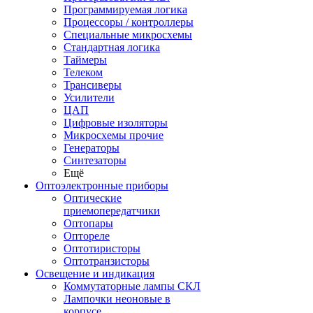
Программируемая логика
Процессоры / контроллеры
Специальные микросхемы
Стандартная логика
Таймеры
Телеком
Трансиверы
Усилители
ЦАП
Цифровые изоляторы
Микросхемы прочие
Генераторы
Синтезаторы
Ещё
Оптоэлектронные приборы
Оптические
приемопередатчики
Оптопары
Оптореле
Оптотиристоры
Оптотранзисторы
Освещение и индикация
Коммутаторные лампы СКЛ
Лампочки неоновые в
корпусе