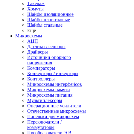
Такелаж
Хомуты
Шайбы изоляционные
Шайбы пластиковые
Шайбы стальные
Ещё
Микросхемы
АЦП
Датчики / сенсоры
Драйверы
Источники опорного
напряжения
Компараторы
Конверторы / инверторы
Контроллеры
Микросхемы интерфейсов
Микросхемы памяти
Микросхемы питания
Мультиплексоры
Операционные усилители
Отечественные микросхемы
Панельки для микросхем
Переключатели /
коммутаторы
Преобразователи Э.В.