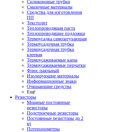
Силиконовые трубки
Смазочные материалы
Средства для изготовления
ПП
Текстолит
Теплопроводящая паста
Теплопроводящие подложки
Термоусадка самозатухающая
Термоусадочная трубка
Термоусадочная трубка
клеевая
Термоусаживаемые капы
Термоусаживаемые перчатки
Флюс паяльный
Изолирующие материалы
Информационные знаки
Очищающие средства
Ещё
Резисторы
Мощные постоянные
резисторы
Подстроечные резисторы
Постоянные резисторы до 2
вт
Потенциометры