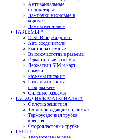
Антивандальные
индикаторы
Лампочки неоновые в
корпусе
Лампы неоновые
РАЗЪЕМЫ *
D-SUB переходники
Авт. соединители
Быстроразъемные
Высокочастотные разъемы
Герметичные разъемы
Держатели SIM и карт
памяти
Разъемы питания
Разъемы питания
штырьковые
Силовые разъемы
РАСХОДНЫЕ МАТЕРИАЛЫ *
Оплетка защитная
Теплопроводящие подложки
Термоусадочная трубка
клеевая
Фторопластовые трубки
РЕЛЕ *
Твердотельные реле