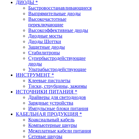
ДИОДЫ *
Быстровосстанавливающиеся
Выпрямительные диоды
Высокочастотные
переключающие
Высокоэффективные диоды
Диодные мосты
Диоды Шоттки
Защитные диоды
Стабилитроны
Супербыстродействующие
диоды
Ультрабыстродействующие
ИНСТРУМЕНТ *
Клеевые пистолеты
Тиски, струбцины, зажимы
ИСТОЧНИКИ ПИТАНИЯ *
Драйверы для светодиодов
Зарядные устройства
Импульсные блоки питания
КАБЕЛЬНАЯ ПРОДУКЦИЯ *
Коаксиальный кабель
Компьютерные шнуры
Межплатные кабели питания
Сетевые шнуры