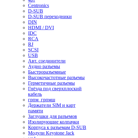
Centronics
D-SUB
D-SUB переходники
DIN
HDMI / DVI
IDC
RCA
RJ
SCSI
USB
Авт. соединители
Аудио разъемы
Быстроразъемные
Высокочастотные разъемы
Герметичные разъемы
Гнёзда под сверхплоский
кабель
грпм_грпмш
Держатели SIM и карт
памяти
Заглушки для разъемов
Изолирующие колпачки
Корпуса к разъемам D-SUB
Модули Keystone Jack