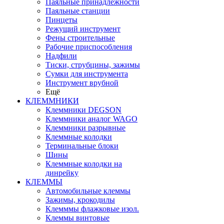
Паяльные принадлежности
Паяльные станции
Пинцеты
Режущий инструмент
Фены строительные
Рабочие приспособления
Надфили
Тиски, струбцины, зажимы
Сумки для инструмента
Инструмент врубной
Ещё
КЛЕММНИКИ
Клеммники DEGSON
Клеммники аналог WAGO
Клеммники разрывные
Клеммные колодки
Терминальные блоки
Шины
Клеммные колодки на
динрейку
КЛЕММЫ
Автомобильные клеммы
Зажимы, крокодилы
Клемммы флажковые изол.
Клеммы винтовые