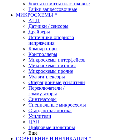
Болты и винты пластиковые
Гайки запрессовочные
МИКРОСХЕМЫ *
АЦП
Датчики / сенсоры
Драйверы
Источники опорного
напряжения
Компараторы
Контроллеры
Микросхемы интерфейсов
Микросхемы питания
Микросхемы прочие
Мультиплексоры
Операционные усилители
Переключатели /
коммутаторы
Синтезаторы
Специальные микросхемы
Стандартная логика
Усилители
ЦАП
Цифровые изоляторы
Ещё
ОСВЕЩЕНИЕ И ИНДИКАЦИЯ *