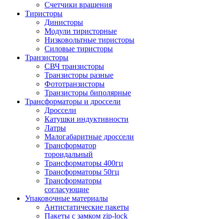
Счетчики вращения
Тиристоры
Динисторы
Модули тиристорные
Низковольтные тиристоры
Силовые тиристоры
Транзисторы
СВЧ транзисторы
Транзисторы разные
Фототранзисторы
Транзисторы биполярные
Трансформаторы и дроссели
Дроссели
Катушки индуктивности
Латры
Малогабаритные дроссели
Трансформатор
тороидальный
Трансформаторы 400гц
Трансформаторы 50гц
Трансформаторы
согласующие
Упаковочные материалы
Антистатические пакеты
Пакеты с замком zip-lock