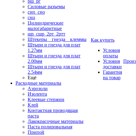
рш_рг
Силовые разъемы
снп_сно
снц
Цилиндрические
малогабаритные
шр_сшр_2рт_2ртт
Штекеры _ гнезда _ клеммы
Как купить
Штыри и гнезда для плат
1.27мм
Условия
Штыри и гнезда для плат
оплаты
2.00мм
Условия
Произ
Штыри и гнезда для плат
доставки
2.54мм
Гарантия
Ещё
на товар
Расходные материалы
Аэрозоли
Изолента
Клеевые стержни
Клей
Контактная проводящая
паста
Лакокрасочные материалы
Паста полировальная
Припой