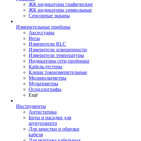
ЖК индикаторы графические
ЖК индикаторы символьные
Сенсорные экраны
Измерительные приборы
Аксессуары
Весы
Измерители RLC
Измерители освещенности
Измерители температуры
Индикаторы сети,пробники
Кабель-тестеры
Клещи токоизмерительные
Миливольтметры
Мультиметры
Осциллографы
Ещё
Инструменты
Антистатика
Биты и насадки для
шуруповерта
Для зачистки и обрезки
кабеля
Для монтажа кабельных