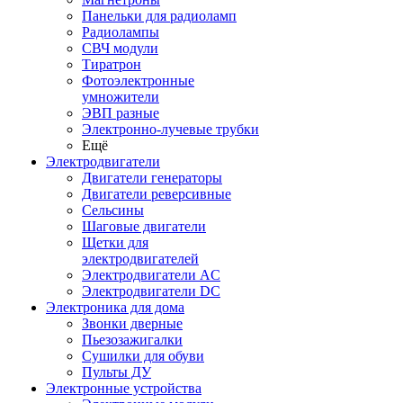
Панельки для радиоламп
Радиолампы
СВЧ модули
Тиратрон
Фотоэлектронные
умножители
ЭВП разные
Электронно-лучевые трубки
Ещё
Электродвигатели
Двигатели генераторы
Двигатели реверсивные
Сельсины
Шаговые двигатели
Щетки для
электродвигателей
Электродвигатели AC
Электродвигатели DC
Электроника для дома
Звонки дверные
Пьезозажигалки
Сушилки для обуви
Пульты ДУ
Электронные устройства