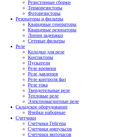
Резисторные сборки
Терморезисторы
Фоторезисторы
Резонаторы и фильтры
Кварцевые генераторы
Кварцевые резонаторы
Линии задержки
Сетевые фильтры
Реле
Колодки для реле
Контакторы
Пускатели
Реле времени
Реле давления
Реле контроля фаз
Реле тока
Твердотельные реле
Тепловые реле
Электромагнитные реле
Складское оборудование
Ячейки наборные
Счетчики
Счетчики Гейгера
Счетчики импульсов
Счетчики моточасов