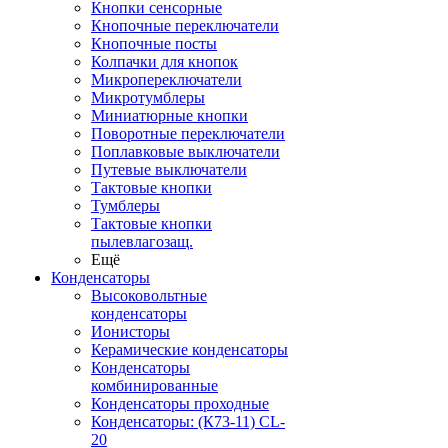
Кнопки сенсорные
Кнопочные переключатели
Кнопочные посты
Колпачки для кнопок
Микропереключатели
Микротумблеры
Миниатюрные кнопки
Поворотные переключатели
Поплавковые выключатели
Путевые выключатели
Тактовые кнопки
Тумблеры
Тактовые кнопки
пылевлагозащ.
Ещё
Конденсаторы
Высоковольтные
конденсаторы
Ионисторы
Керамические конденсаторы
Конденсаторы
комбинированные
Конденсаторы проходные
Конденсаторы: (К73-11) CL-
20