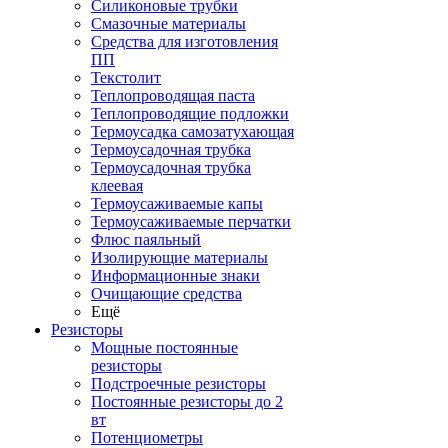
Силиконовые трубки
Смазочные материалы
Средства для изготовления
ПП
Текстолит
Теплопроводящая паста
Теплопроводящие подложки
Термоусадка самозатухающая
Термоусадочная трубка
Термоусадочная трубка
клеевая
Термоусаживаемые капы
Термоусаживаемые перчатки
Флюс паяльный
Изолирующие материалы
Информационные знаки
Очищающие средства
Ещё
Резисторы
Мощные постоянные
резисторы
Подстроечные резисторы
Постоянные резисторы до 2
вт
Потенциометры