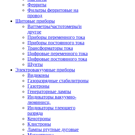
Ферриты
Фильтры ферритовые на
провод
Щитовые приборы
Ваттметры/частотомеры/и
другое
Приборы переменного тока
Приборы постоянного тока
Трансформаторы тока
Цифровые переменного тока
Цифровые постоянного тока
Шунты
Электровакуумные приборы
Видиконы
Газоразрядные стабилитроны
Газотроны
Генераторные лампы
Индикаторы вакуумно-
люминисц.
Индикаторы тлеющего
разряда
Кенотроны
Клистроны
Лампы ртутные дуговые
Магнетроны