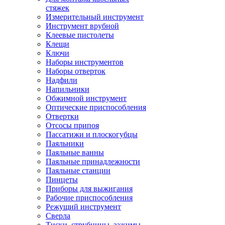
стяжек
Измерительный инструмент
Инструмент врубной
Клеевые пистолеты
Клещи
Ключи
Наборы инструментов
Наборы отверток
Надфили
Напильники
Обжимной инструмент
Оптические приспособления
Отвертки
Отсосы припоя
Пассатижи и плоскогубцы
Паяльники
Паяльные ванны
Паяльные принадлежности
Паяльные станции
Пинцеты
Приборы для выжигания
Рабочие приспособления
Режущий инструмент
Сверла
Тиски, струбцины, зажимы