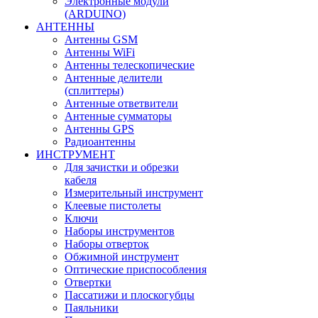
Электронные модули
(ARDUINO)
АНТЕННЫ
Антенны GSM
Антенны WiFi
Антенны телескопические
Антенные делители
(сплиттеры)
Антенные ответвители
Антенные сумматоры
Антенны GPS
Радиоантенны
ИНСТРУМЕНТ
Для зачистки и обрезки
кабеля
Измерительный инструмент
Клеевые пистолеты
Ключи
Наборы инструментов
Наборы отверток
Обжимной инструмент
Оптические приспособления
Отвертки
Пассатижи и плоскогубцы
Паяльники