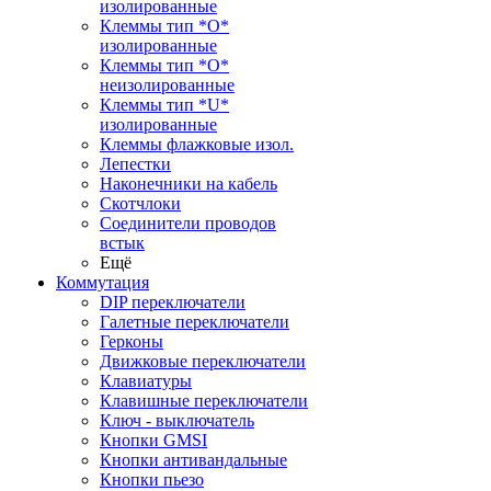
изолированные
Клеммы тип *O*
изолированные
Клеммы тип *O*
неизолированные
Клеммы тип *U*
изолированные
Клеммы флажковые изол.
Лепестки
Наконечники на кабель
Скотчлоки
Соединители проводов
встык
Ещё
Коммутация
DIP переключатели
Галетные переключатели
Герконы
Движковые переключатели
Клавиатуры
Клавишные переключатели
Ключ - выключатель
Кнопки GMSI
Кнопки антивандальные
Кнопки пьезо