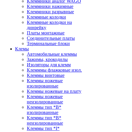
Клеммники аналог WAGO
Клеммники нажимные
Клеммники разрывные
Клеммные колодки
Клеммные колодки на
динрейку
Платы монтажные
Соединительные платы
Терминальные блоки
Клемы
Автомобильные клеммы
Зажимы, крокодилы
Изоляторы для клемм
Клемммы флажковые изол.
Клеммы винтовые
Клеммы ножевые
изолированные
Клеммы ножевые на плату
Клеммы ножевые
неизолированные
Клеммы тип *B*
изолированные
Клеммы тип *B*
неизолированные
Клеммы тип *I*