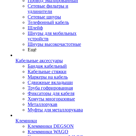
Провод эмалированный
Сетевые фильтры и
удлинители
Сетевые шнуры
Телефонный кабель
Шлейф
Шнуры для мобильных
устройств
Шнуры высокочастотные
Ещё
Кабельные аксессуары
Бандаж кабельный
Кабельные стяжки
Маркеры на кабель
Сдвижные вкладыши
Труба гофрированная
Фиксаторы для кабеля
Хомуты многоразовые
Металлорукав
Муфты для металлорукава
Клемники
Клеммники DEGSON
Клеммники WAGO