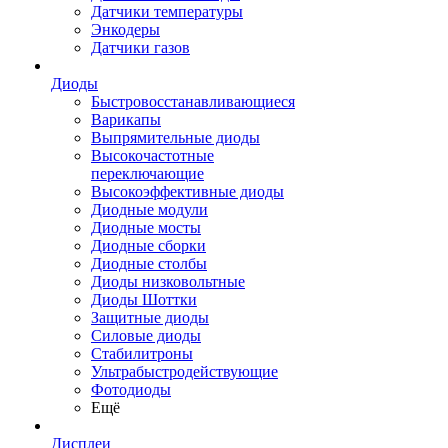
Датчики температуры
Энкодеры
Датчики газов
Диоды
Быстровосстанавливающиеся
Варикапы
Выпрямительные диоды
Высокочастотные
переключающие
Высокоэффективные диоды
Диодные модули
Диодные мосты
Диодные сборки
Диодные столбы
Диоды низковольтные
Диоды Шоттки
Защитные диоды
Силовые диоды
Стабилитроны
Ультрабыстродействующие
Фотодиоды
Ещё
Дисплеи