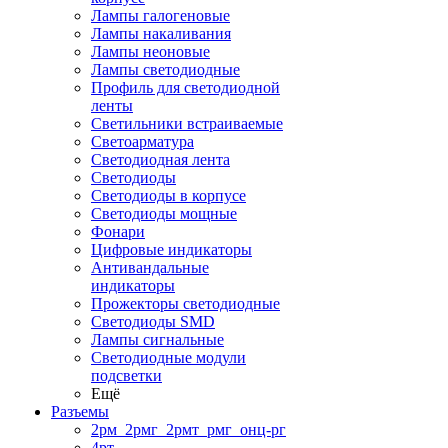
Лампы галогеновые
Лампы накаливания
Лампы неоновые
Лампы светодиодные
Профиль для светодиодной
ленты
Светильники встраиваемые
Светоарматура
Светодиодная лента
Светодиоды
Светодиоды в корпусе
Светодиоды мощные
Фонари
Цифровые индикаторы
Антивандальные
индикаторы
Прожекторы светодиодные
Светодиоды SMD
Лампы сигнальные
Светодиодные модули
подсветки
Ещё
Разъемы
2рм_2рмг_2рмт_рмг_онц-рг
4рт