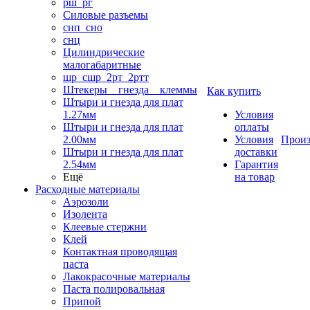
рш_рг
Силовые разъемы
снп_сно
снц
Цилиндрические
малогабаритные
шр_сшр_2рт_2ртт
Штекеры _ гнезда _ клеммы
Как купить
Штыри и гнезда для плат
1.27мм
Условия
Штыри и гнезда для плат
оплаты
2.00мм
Условия
Произ
Штыри и гнезда для плат
доставки
2.54мм
Гарантия
Ещё
на товар
Расходные материалы
Аэрозоли
Изолента
Клеевые стержни
Клей
Контактная проводящая
паста
Лакокрасочные материалы
Паста полировальная
Припой