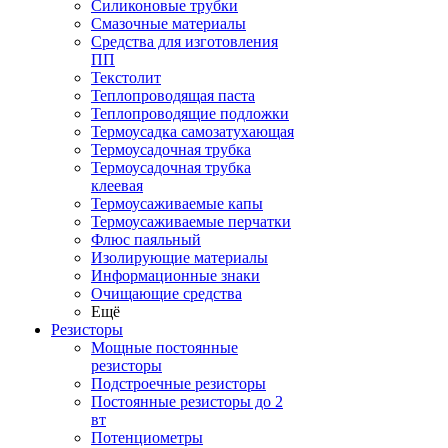
Силиконовые трубки
Смазочные материалы
Средства для изготовления
ПП
Текстолит
Теплопроводящая паста
Теплопроводящие подложки
Термоусадка самозатухающая
Термоусадочная трубка
Термоусадочная трубка
клеевая
Термоусаживаемые капы
Термоусаживаемые перчатки
Флюс паяльный
Изолирующие материалы
Информационные знаки
Очищающие средства
Ещё
Резисторы
Мощные постоянные
резисторы
Подстроечные резисторы
Постоянные резисторы до 2
вт
Потенциометры