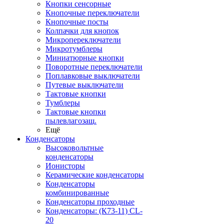
Кнопки сенсорные
Кнопочные переключатели
Кнопочные посты
Колпачки для кнопок
Микропереключатели
Микротумблеры
Миниатюрные кнопки
Поворотные переключатели
Поплавковые выключатели
Путевые выключатели
Тактовые кнопки
Тумблеры
Тактовые кнопки
пылевлагозащ.
Ещё
Конденсаторы
Высоковольтные
конденсаторы
Ионисторы
Керамические конденсаторы
Конденсаторы
комбинированные
Конденсаторы проходные
Конденсаторы: (К73-11) CL-
20