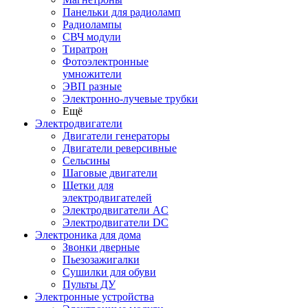
Панельки для радиоламп
Радиолампы
СВЧ модули
Тиратрон
Фотоэлектронные
умножители
ЭВП разные
Электронно-лучевые трубки
Ещё
Электродвигатели
Двигатели генераторы
Двигатели реверсивные
Сельсины
Шаговые двигатели
Щетки для
электродвигателей
Электродвигатели AC
Электродвигатели DC
Электроника для дома
Звонки дверные
Пьезозажигалки
Сушилки для обуви
Пульты ДУ
Электронные устройства