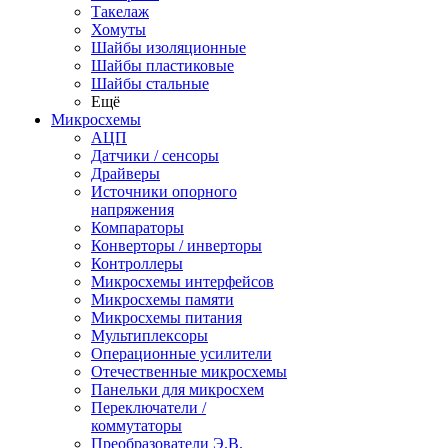
Такелаж
Хомуты
Шайбы изоляционные
Шайбы пластиковые
Шайбы стальные
Ещё
Микросхемы
АЦП
Датчики / сенсоры
Драйверы
Источники опорного
напряжения
Компараторы
Конверторы / инверторы
Контроллеры
Микросхемы интерфейсов
Микросхемы памяти
Микросхемы питания
Мультиплексоры
Операционные усилители
Отечественные микросхемы
Панельки для микросхем
Переключатели /
коммутаторы
Преобразователи Э.В.