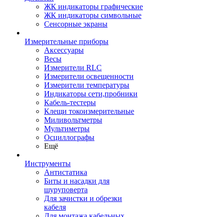
ЖК индикаторы графические
ЖК индикаторы символьные
Сенсорные экраны
Измерительные приборы
Аксессуары
Весы
Измерители RLC
Измерители освещенности
Измерители температуры
Индикаторы сети,пробники
Кабель-тестеры
Клещи токоизмерительные
Миливольтметры
Мультиметры
Осциллографы
Ещё
Инструменты
Антистатика
Биты и насадки для
шуруповерта
Для зачистки и обрезки
кабеля
Для монтажа кабельных