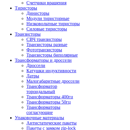
Счетчики вращения
Тиристоры
Динисторы
Модули тиристорные
Низковольтные тиристоры
Силовые тиристоры
Транзисторы
СВЧ транзисторы
Транзисторы разные
Фототранзисторы
Транзисторы биполярные
Трансформаторы и дроссели
Дроссели
Катушки индуктивности
Латры
Малогабаритные дроссели
Трансформатор
тороидальный
Трансформаторы 400гц
Трансформаторы 50гц
Трансформаторы
согласующие
Упаковочные материалы
Антистатические пакеты
Пакеты с замком zip-lock