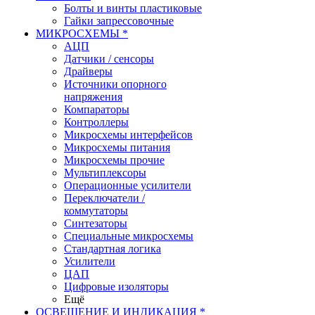
Болты и винты пластиковые
Гайки запрессовочные
МИКРОСХЕМЫ *
АЦП
Датчики / сенсоры
Драйверы
Источники опорного
напряжения
Компараторы
Контроллеры
Микросхемы интерфейсов
Микросхемы питания
Микросхемы прочие
Мультиплексоры
Операционные усилители
Переключатели /
коммутаторы
Синтезаторы
Специальные микросхемы
Стандартная логика
Усилители
ЦАП
Цифровые изоляторы
Ещё
ОСВЕЩЕНИЕ И ИНДИКАЦИЯ *