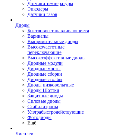
Датчики температуры
Энкодеры
Датчики газов
Диоды
Быстровосстанавливающиеся
Варикапы
Выпрямительные диоды
Высокочастотные
переключающие
Высокоэффективные диоды
Диодные модули
Диодные мосты
Диодные сборки
Диодные столбы
Диоды низковольтные
Диоды Шоттки
Защитные диоды
Силовые диоды
Стабилитроны
Ультрабыстродействующие
Фотодиоды
Ещё
Дисплеи