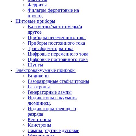
Ферриты
Фильтры ферритовые на
провод
Щитовые приборы
Ваттметры/частотомеры/и
другое
Приборы переменного тока
Приборы постоянного тока
Трансформаторы тока
Цифровые переменного тока
Цифровые постоянного тока
Шунты
Электровакуумные приборы
Видиконы
Газоразрядные стабилитроны
Газотроны
Генераторные лампы
Индикаторы вакуумно-
люминисц.
Индикаторы тлеющего
разряда
Кенотроны
Клистроны
Лампы ртутные дуговые
Магнетроны