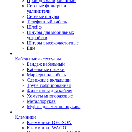
Провод эмалированный
Сетевые фильтры и
удлинители
Сетевые шнуры
Телефонный кабель
Шлейф
Шнуры для мобильных
устройств
Шнуры высокочастотные
Ещё
Кабельные аксессуары
Бандаж кабельный
Кабельные стяжки
Маркеры на кабель
Сдвижные вкладыши
Труба гофрированная
Фиксаторы для кабеля
Хомуты многоразовые
Металлорукав
Муфты для металлорукава
Клемники
Клеммники DEGSON
Клеммники WAGO