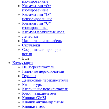
изолированные
Клеммы тип *O*
изолированные
Клеммы тип *O*
неизолированные
Клеммы тип *U*
изолированные
Клеммы флажковые изол.
Лепестки
Наконечники на кабель
Скотчлоки
Соединители проводов
встык
Ещё
Коммутация
DIP переключатели
Галетные переключатели
Герконы
Движковые переключатели
Клавиатуры
Клавишные переключатели
Ключ - выключатель
Кнопки GMSI
Кнопки антивандальные
Кнопки пьезо