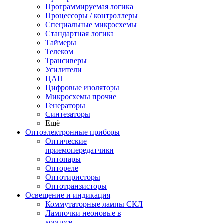
Программируемая логика
Процессоры / контроллеры
Специальные микросхемы
Стандартная логика
Таймеры
Телеком
Трансиверы
Усилители
ЦАП
Цифровые изоляторы
Микросхемы прочие
Генераторы
Синтезаторы
Ещё
Оптоэлектронные приборы
Оптические
приемопередатчики
Оптопары
Оптореле
Оптотиристоры
Оптотранзисторы
Освещение и индикация
Коммутаторные лампы СКЛ
Лампочки неоновые в
корпусе