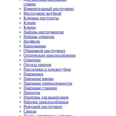
стяжек
Измерительный инструмент
Инструмент врубной
Клеевые пистолеты
Клещи
Ключи
Наборы инструментов
Наборы отверток
Надфили
Напильники
Обжимной инструмент
Оптические приспособления
Отвертки
Отсосы припоя
Пассатижи и плоскогубцы
Паяльники
Паяльные ванны
Паяльные принадлежности
Паяльные станции
Пинцеты
Приборы для выжигания
Рабочие приспособления
Режущий инструмент
Сверла
Тиски, струбцины, зажимы