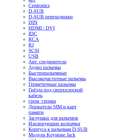
Centronics
D-SUB
D-SUB переходники
DIN
HDMI / DVI
IDC
RCA
RJ
SCSI
USB
Авт. соединители
Аудио разъемы
Быстроразъемные
Высокочастотные разъемы
Герметичные разъемы
Гнёзда под сверхплоский
кабель
грпм_грпмш
Держатели SIM и карт
памяти
Заглушки для разъемов
Изолирующие колпачки
Корпуса к разъемам D-SUB
Модули Keystone Jack