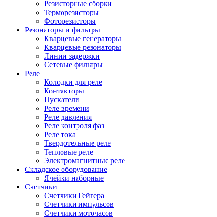
Резисторные сборки
Терморезисторы
Фоторезисторы
Резонаторы и фильтры
Кварцевые генераторы
Кварцевые резонаторы
Линии задержки
Сетевые фильтры
Реле
Колодки для реле
Контакторы
Пускатели
Реле времени
Реле давления
Реле контроля фаз
Реле тока
Твердотельные реле
Тепловые реле
Электромагнитные реле
Складское оборудование
Ячейки наборные
Счетчики
Счетчики Гейгера
Счетчики импульсов
Счетчики моточасов