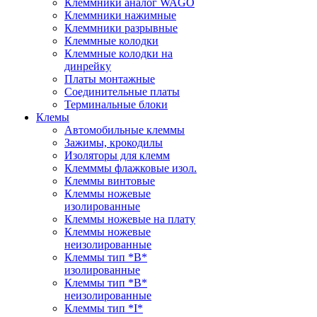
Клеммники аналог WAGO
Клеммники нажимные
Клеммники разрывные
Клеммные колодки
Клеммные колодки на
динрейку
Платы монтажные
Соединительные платы
Терминальные блоки
Клемы
Автомобильные клеммы
Зажимы, крокодилы
Изоляторы для клемм
Клемммы флажковые изол.
Клеммы винтовые
Клеммы ножевые
изолированные
Клеммы ножевые на плату
Клеммы ножевые
неизолированные
Клеммы тип *B*
изолированные
Клеммы тип *B*
неизолированные
Клеммы тип *I*