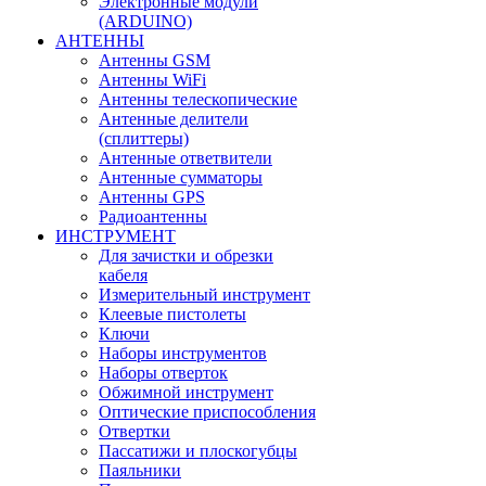
Электронные модули
(ARDUINO)
АНТЕННЫ
Антенны GSM
Антенны WiFi
Антенны телескопические
Антенные делители
(сплиттеры)
Антенные ответвители
Антенные сумматоры
Антенны GPS
Радиоантенны
ИНСТРУМЕНТ
Для зачистки и обрезки
кабеля
Измерительный инструмент
Клеевые пистолеты
Ключи
Наборы инструментов
Наборы отверток
Обжимной инструмент
Оптические приспособления
Отвертки
Пассатижи и плоскогубцы
Паяльники