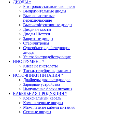
ДИОДЫ *
Быстровосстанавливающиеся
Выпрямительные диоды
Высокочастотные
переключающие
Высокоэффективные диоды
Диодные мосты
Диоды Шоттки
Защитные диоды
Стабилитроны
Супербыстродействующие
диоды
Ультрабыстродействующие
ИНСТРУМЕНТ *
Клеевые пистолеты
Тиски, струбцины, зажимы
ИСТОЧНИКИ ПИТАНИЯ *
Драйверы для светодиодов
Зарядные устройства
Импульсные блоки питания
КАБЕЛЬНАЯ ПРОДУКЦИЯ *
Коаксиальный кабель
Компьютерные шнуры
Межплатные кабели питания
Сетевые шнуры