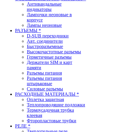
Антивандальные
индикаторы
Лампочки неоновые в
корпусе
Лампы неоновые
РАЗЪЕМЫ *
D-SUB переходники
Авт. соединители
Быстроразъемные
Высокочастотные разъемы
Герметичные разъемы
Держатели SIM и карт
памяти
Разъемы питания
Разъемы питания
штырьковые
Силовые разъемы
РАСХОДНЫЕ МАТЕРИАЛЫ *
Оплетка защитная
Теплопроводящие подложки
Термоусадочная трубка
клеевая
Фторопластовые трубки
РЕЛЕ *
Твердотельные реле