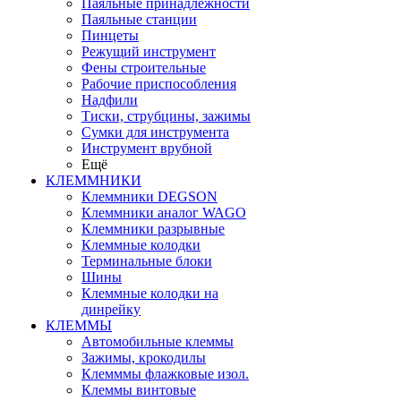
Паяльные принадлежности
Паяльные станции
Пинцеты
Режущий инструмент
Фены строительные
Рабочие приспособления
Надфили
Тиски, струбцины, зажимы
Сумки для инструмента
Инструмент врубной
Ещё
КЛЕММНИКИ
Клеммники DEGSON
Клеммники аналог WAGO
Клеммники разрывные
Клеммные колодки
Терминальные блоки
Шины
Клеммные колодки на
динрейку
КЛЕММЫ
Автомобильные клеммы
Зажимы, крокодилы
Клемммы флажковые изол.
Клеммы винтовые