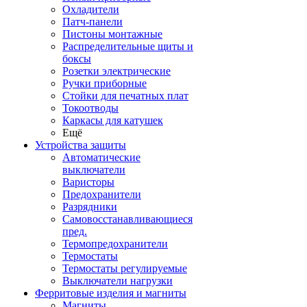
Охладители
Патч-панели
Пистоны монтажные
Распределительные щиты и
боксы
Розетки электрические
Ручки приборные
Стойки для печатных плат
Токоотводы
Каркасы для катушек
Ещё
Устройства защиты
Автоматические
выключатели
Варисторы
Предохранители
Разрядники
Самовосстанавливающиеся
пред.
Термопредохранители
Термостаты
Термостаты регулируемые
Выключатели нагрузки
Ферритовые изделия и магниты
Магниты