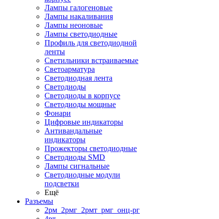
Лампы галогеновые
Лампы накаливания
Лампы неоновые
Лампы светодиодные
Профиль для светодиодной
ленты
Светильники встраиваемые
Светоарматура
Светодиодная лента
Светодиоды
Светодиоды в корпусе
Светодиоды мощные
Фонари
Цифровые индикаторы
Антивандальные
индикаторы
Прожекторы светодиодные
Светодиоды SMD
Лампы сигнальные
Светодиодные модули
подсветки
Ещё
Разъемы
2рм_2рмг_2рмт_рмг_онц-рг
4рт