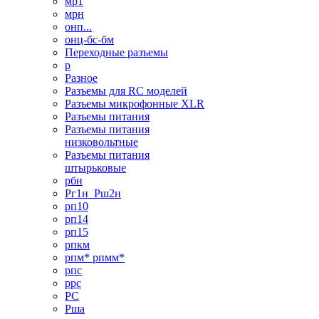
мр1
мрн
онп...
онц-бс-бм
Переходные разъемы
р
Разное
Разъемы для RC моделей
Разъемы микрофонные XLR
Разъемы питания
Разъемы питания
низковольтные
Разъемы питания
штырьковые
рбн
Рг1н_Рш2н
рп10
рп14
рп15
рпкм
рпм* рпмм*
рпс
ррс
РС
Рша