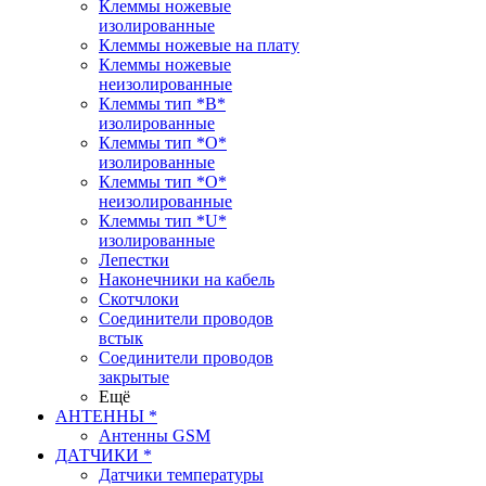
Клеммы ножевые
изолированные
Клеммы ножевые на плату
Клеммы ножевые
неизолированные
Клеммы тип *B*
изолированные
Клеммы тип *O*
изолированные
Клеммы тип *O*
неизолированные
Клеммы тип *U*
изолированные
Лепестки
Наконечники на кабель
Скотчлоки
Соединители проводов
встык
Соединители проводов
закрытые
Ещё
АНТЕННЫ *
Антенны GSM
ДАТЧИКИ *
Датчики температуры