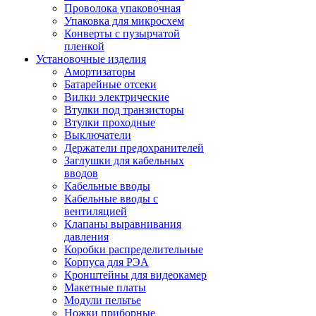
Проволока упаковочная
Упаковка для микросхем
Конверты с пузырчатой
пленкой
Установочные изделия
Амортизаторы
Батарейные отсеки
Вилки электрические
Втулки под транзисторы
Втулки проходные
Выключатели
Держатели предохранителей
Заглушки для кабельных
вводов
Кабельные вводы
Кабельные вводы с
вентиляцией
Клапаны выравнивания
давления
Коробки распределительные
Корпуса для РЭА
Кронштейны для видеокамер
Макетные платы
Модули пельтье
Ножки приборные